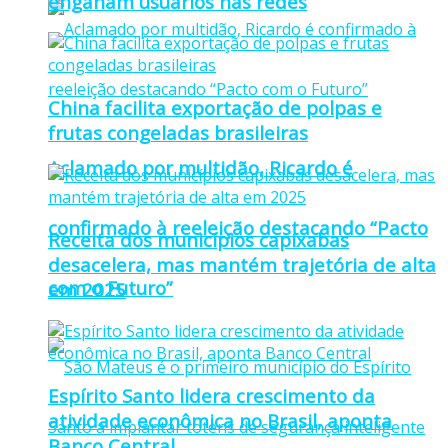
enganam usuários nas redes
China facilita exportação de polpas e
frutas congeladas brasileiras
Aclamado por multidão, Ricardo é
confirmado à reeleição destacando “Pacto
Receita dos municípios capixabas
desacelera, mas mantém trajetória de alta
com o Futuro”
em 2025
Espírito Santo lidera crescimento da
atividade econômica no Brasil, aponta
Banco Central