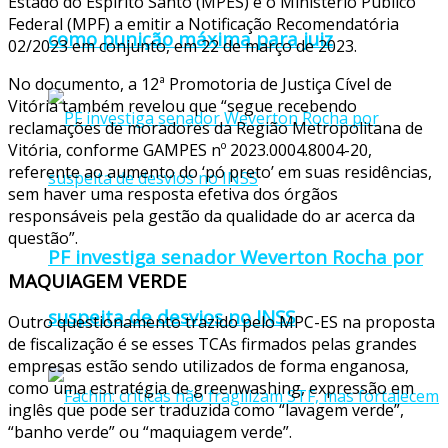
Estado do Espírito Santo (MPES) e o Ministério Público
Federal (MPF) a emitir a Notificação Recomendatória
como punição máxima para juiz
02/2023 em conjunto, em 22 de março de 2023.
No documento, a 12ª Promotoria de Justiça Cível de
Vitória também revelou que “segue recebendo
reclamações de moradores da Região Metropolitana de
Vitória, conforme GAMPES nº 2023.0004.8004-20,
referente ao aumento do ‘pó preto’ em suas residências,
sem haver uma resposta efetiva dos órgãos
responsáveis pela gestão da qualidade do ar acerca da
questão”.
PF investiga senador Weverton Rocha por
MAQUIAGEM VERDE
suspeita de desvios no INSS
Outro questionamento trazido pelo MPC-ES na proposta
de fiscalização é se esses TCAs firmados pelas grandes
empresas estão sendo utilizados de forma enganosa,
como uma estratégia de greenwashing, expressão em
inglês que pode ser traduzida como “lavagem verde”,
“banho verde” ou “maquiagem verde”.