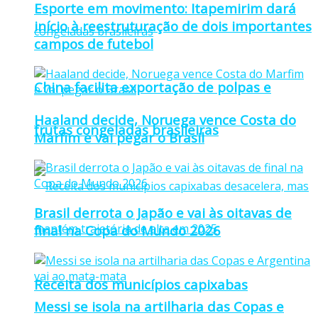
Esporte em movimento: Itapemirim dará
início à reestruturação de dois importantes
campos de futebol
China facilita exportação de polpas e
Haaland decide, Noruega vence Costa do
frutas congeladas brasileiras
Marfim e vai pegar o Brasil
Brasil derrota o Japão e vai às oitavas de
final na Copa do Mundo 2026
Receita dos municípios capixabas
Messi se isola na artilharia das Copas e