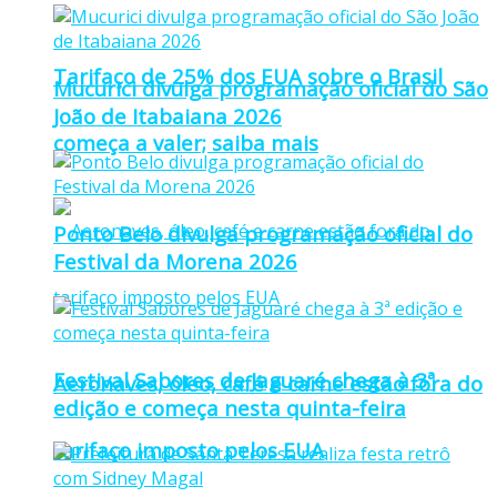
Tarifaço de 25% dos EUA sobre o Brasil
Mucurici divulga programação oficial do São
João de Itabaiana 2026
começa a valer; saiba mais
Ponto Belo divulga programação oficial do
Festival da Morena 2026
Festival Sabores de Jaguaré chega à 3ª
Aeronaves, óleo, café e carne estão fora do
edição e começa nesta quinta-feira
tarifaço imposto pelos EUA