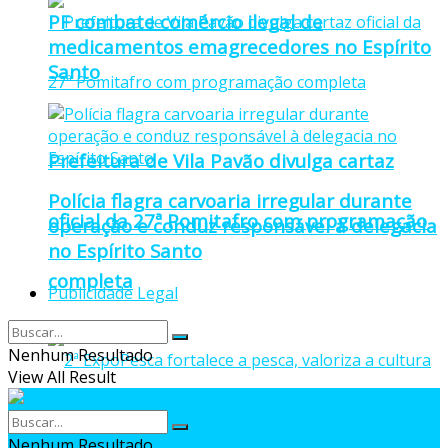
PF combate comércio ilegal de
medicamentos emagrecedores no Espírito
Santo
Prefeitura de Vila Pavão divulga cartaz
Polícia flagra carvoaria irregular durante
oficial da 27ª Pomitafro com programação
operação e conduz responsável à delegacia
no Espírito Santo
completa
Publicidade Legal
Nenhum Resultado
View All Result
Nenhum Resultado