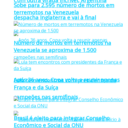
Com outra virada incrível, Argentina
Sobe para 2.595 número de mortos em
terremotos na Venezuela
despacha Inglaterra e vai à final
Número de mortos em terremotos na
Venezuela se aproxima de 1.500
Após 36 anos, Copa volta a reunir apenas
Lula tem encontros com presidentes da
França e da Suíça
campeões nas semifinais
Brasil é eleito para integrar Conselho
Econômico e Social da ONU