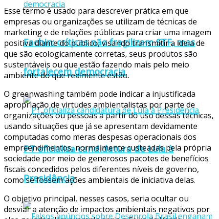
Esse termo é usado para descrever prática em que
empresas ou organizações se utilizam de técnicas de
marketing e de relações públicas para criar uma imagem
Fachin: críticas não fragilizam STF, mas
positiva diante do público, visando transmitir a ideia de
que são ecologicamente corretas, seus produtos são
sustentáveis ou que estão fazendo mais pelo meio
fortalecem democracia
ambiente do que realmente estão.
O greenwashing também pode indicar a injustificada
apropriação de virtudes ambientalistas por parte de
organizações ou pessoas a partir do uso dessas técnicas,
usando situações que já se apresentam devidamente
computadas como meras despesas operacionais dos
PT oficializa candidatura de Lula à
empreendimentos, normalmente custeadas pela própria
sociedade por meio de generosos pacotes de benefícios
fiscais concedidos pelos diferentes níveis de governo,
Presidência
como se fossem ações ambientais de iniciativa delas.
O objetivo principal, nesses casos, seria ocultar ou
desviar a atenção de impactos ambientais negativos por