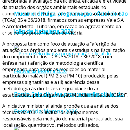
direcionada à avaliação da eficiência, eficácia e efetividade
da atuação dos órgãos ambientais estaduais no
Mucurici divulga programação oficial do São
cumprimento dos Termos de Compromisso Ambiental
(TCAs) 35 e 36/2018, firmados com as empresas Vale S.A.
e ArcelorMittal Tubarão, em razão do agravamento da
João de Itabaiana 2026
crise do “pó preto” na Grande Vitória.
A proposta tem como foco de atuação a “aferição da
atuação dos órgãos ambientais estaduais na fiscalização
do cumprimento dos TCAs 35/2018 e 36/2018, com
ênfase na (i) aferição da metodologia científica
empregada para aferir as medições do material
particulado inalável (PM 2,5 e PM 10) produzido pelas
empresas signatárias e a (ii) aderência dessa
metodologia às diretrizes de qualidade do ar
Ponto Belo divulga programação oficial do
estabelecidas pela Organização Mundial de Saúde (OMS)”.
A iniciativa ministerial ainda propõe que a análise dos
Festival da Morena 2026
técnicos do TCE-ES inclua “os equipamentos
responsáveis pela medição do material particulado, sua
localização, quantitativo, métodos utilizados,