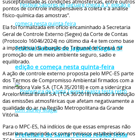
susceptibilidade às condições atmosféricas, entre outros
pontos de controle indispensáveis à coleta e à análise
físico-química das amostras”.
Ela foi formalizada em ofício encaminhado à Secretaria
Geral de Controle Externo (Segex) da Corte de Contas
(Protocolo 16046/2024) no último dia 4 e tem como base
Festival Sabores de Jaguaré chega à 3ª
a importância da atuação do Tribunal de Contas na
promoção de um meio ambiente seguro, sadio e
equilibrado.
edição e começa nesta quinta-feira
A ação de controle externo proposta pelo MPC-ES parte
dos Termos de Compromisso Ambiental firmados com a
mineradora Vale S.A. (TCA 35/2018) e com a siderúrgica
ArcelorMittal Brasil S.A. (TCA 36/2018) visando à redução
das emissões atmosféricas que afetam negativamente a
qualidade do ar na Região Metropolitana da Grande
Vitória.
Para o MPC-ES, há indícios de que essas empresas não
estariam cumprindo os compromissos estabelecidos nos
Prefeitura de Santa Teresa realiza festa