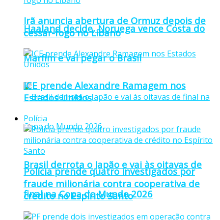
Irã anuncia abertura de Ormuz depois de
Haaland decide, Noruega vence Costa do
cessar-fogo no Líbano
Marfim e vai pegar o Brasil
ICE prende Alexandre Ramagem nos
Estados Unidos
Polícia
Brasil derrota o Japão e vai às oitavas de
Polícia prende quatro investigados por
fraude milionária contra cooperativa de
final na Copa do Mundo 2026
crédito no Espírito Santo