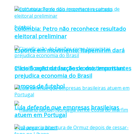
Colômbia: Petro não reconhece resultado
eleitoral preliminar
Esporte em movimento: Itapemirim dará
Classificação de facções como terroristas
início à reestruturação de dois importantes
prejudica economia do Brasil
campos de futebol
Lula defende que empresas brasileiras
atuem em Portugal