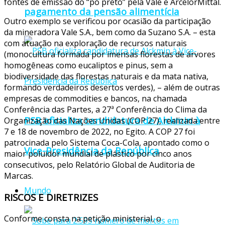
fontes de emissão do “pó preto” pela Vale e ArcelorMittal.
pagamento da pensão alimentícia
Outro exemplo se verificou por ocasião da participação
da mineradora Vale S.A., bem como da Suzano S.A. – esta
com atuação na exploração de recursos naturais
(monocultura formada por imensas florestas de árvores
homogêneas como eucaliptos e pinus, sem a
biodiversidade das florestas naturais e da mata nativa,
formando verdadeiros desertos verdes), – além de outras
empresas de commodities e bancos, na chamada
Conferência das Partes, a 27ª Conferência do Clima da
PSB oficializa candidatura de Alckmin à
Organização das Nações Unidas (COP 27), realizada entre
7 e 18 de novembro de 2022, no Egito. A COP 27 foi
patrocinada pelo Sistema Coca-Cola, apontado como o
Vice-Presidência da República
maior poluidor mundial de plástico por cinco anos
consecutivos, pelo Relatório Global de Auditoria de
Marcas.
Mundo
RISCOS E DIRETRIZES
Conforme consta na petição ministerial, o