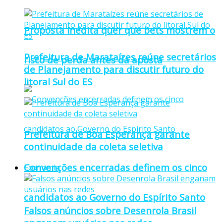
Proposta inédita quer que bets mostrem o
Prefeitura de Marataízes reúne secretários
risco de perda antes da aposta
de Planejamento para discutir futuro do
litoral Sul do ES
Prefeitura de Boa Esperança garante
continuidade da coleta seletiva
Convenções encerradas definem os cinco
Economia
candidatos ao Governo do Espírito Santo
Falsos anúncios sobre Desenrola Brasil