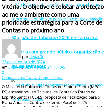
Vitória. O objetivo é colocar a proteção
ao meio ambiente como uma
prioridade estratégica para a Corte de
Contas no próximo ano
São João de Itabaiana 2026 entra para a
história com grande público, organização e
por
Redação
23 de setembro de 2024
muita animação
em
Cidades
,
DESTAQUES 24 HORAS
0
Compartilhar
Twittar
Compartilhar
O Ministério Público de Contas do Espírito Santo (MPC-
ES) encaminhou ao Tribunal de Contas do Estado do
Espírito Santo (TCE-ES) proposta de fiscalização para o
Plano Anual de Controle Externo (Pace) de 2025