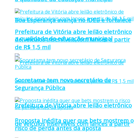
Boa Esperança avança no IDEB e fortalece
Prefeitura de Vitória abre leilão eletrônico
a qualidade da educação municipal
de veículos inservíveis com lances a partir
de R$ 1,5 mil
Sooretama tem novo secretário de
Segurança Pública
Prefeitura de Vitória abre leilão eletrônico
Proposta inédita quer que bets mostrem o
de veículos inservíveis com lances a partir
risco de perda antes da aposta