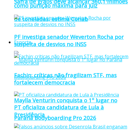
Safra de grãos deve alcançar 360,1 milhões
como punição máxima para juiz
de toneladas, estima Conab
PF investiga senador Weverton Rocha por
Esporte
suspeita de desvios no INSS
Fachin: críticas não fragilizam STF, mas
fortalecem democracia
Maylla Venturin conquista o 1º lugar no
PT oficializa candidatura de Lula à
Presidência
Paraná Bodyboarding Pro 2026