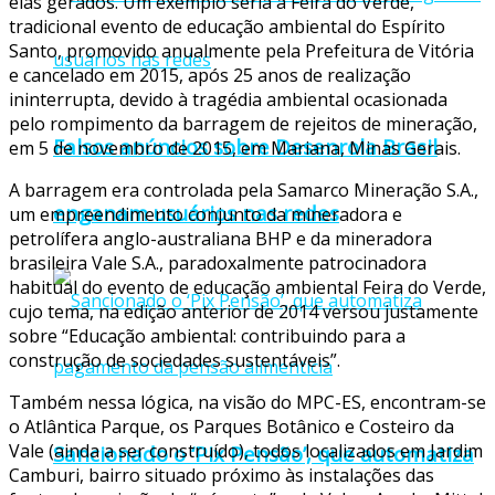
elas gerados. Um exemplo seria a Feira do Verde,
tradicional evento de educação ambiental do Espírito
Santo, promovido anualmente pela Prefeitura de Vitória
e cancelado em 2015, após 25 anos de realização
ininterrupta, devido à tragédia ambiental ocasionada
pelo rompimento da barragem de rejeitos de mineração,
Falsos anúncios sobre Desenrola Brasil
em 5 de novembro de 2015, em Mariana, Minas Gerais.
A barragem era controlada pela Samarco Mineração S.A.,
enganam usuários nas redes
um empreendimento conjunto da mineradora e
petrolífera anglo-australiana BHP e da mineradora
brasileira Vale S.A., paradoxalmente patrocinadora
habitual do evento de educação ambiental Feira do Verde,
cujo tema, na edição anterior de 2014 versou justamente
sobre “Educação ambiental: contribuindo para a
construção de sociedades sustentáveis”.
Também nessa lógica, na visão do MPC-ES, encontram-se
o Atlântica Parque, os Parques Botânico e Costeiro da
Vale (ainda a ser construído), todos localizados em Jardim
Sancionado o ‘Pix Pensão’, que automatiza
Camburi, bairro situado próximo às instalações das