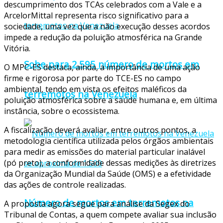
descumprimento dos TCAs celebrados com a Vale e a
ArcelorMittal representa risco significativo para a
sociedade, uma vez que a não execução desses acordos
impede a redução da poluição atmosférica na Grande
Vitória.
Sobe para 2.595 número de mortos em
O MPC-ES destaca, ainda, a importância de uma ação
firme e rigorosa por parte do TCE-ES no campo
ambiental, tendo em vista os efeitos maléficos da
terremotos na Venezuela
poluição atmosférica sobre a saúde humana e, em última
instância, sobre o ecossistema.
A fiscalização deverá avaliar, entre outros pontos, a
metodologia científica utilizada pelos órgãos ambientais
para medir as emissões do material particular inalável
(pó preto), a conformidade dessas medições às diretrizes
da Organização Mundial da Saúde (OMS) e a efetividade
das ações de controle realizadas.
Número de mortos em terremotos na
A proposta agora segue para análise da Segex do
Tribunal de Contas, a quem compete avaliar sua inclusão