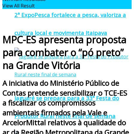
View All Result
2ª ExpoPesca fortalece a pesca, valoriza a
cultura local e movimenta Itaipava
MPC-ES apresenta proposta
para combater o “pó preto”
na Grande Vitória
A iniciativa do Ministério Público de
Contas pretende sensibilizar o TCE-ES
Jaguaré se prepara para a 33ª Festa do
a fiscalizar os compromissos
ambientais firmados pela Vale e
Produtor Rural neste final de semana
ArcelorMittal relativos à qualidade do
ar da Região Metropolitana da Grande