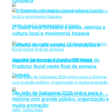
completa
2ª ExpoPesca fortalece a pesca, valoriza a
cultura local e movimenta Itaipava
Colheita do café amplia contratações e
Espírto Santo cria 9,5 mil empregos
Jaguaré se prepara para a 33ª Festa do
Produtor Rural neste final de semana
formais
São João de Itabaiana 2026 entra para a
história com grande público, organização e
muita animação