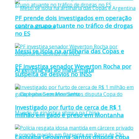
PF prende dois investigados em operação
contra grupo atuante no tráfico de drogas
no ES
Messi se isola na artilharia das Copas e
PF investiga senador Weverton Rocha por
Argentina vai ao mata-mata
suspeita de desvios no INSS
Investigado por furto de cerca de R$ 1
milhão em gado é preso em Montanha
Capixaba Geovanna Santos disputa Copa