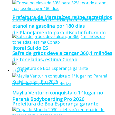
Prefeitura de Marataízes reúne secretários
Conselho eleva de 30% para 32% teor de
etanol na gasolina por 180 dias
de Planejamento para discutir futuro do
litoral Sul do ES
Safra de grãos deve alcançar 360,1 milhões
de toneladas, estima Conab
Esporte
Maylla Venturin conquista o 1º lugar no
Paraná Bodyboarding Pro 2026
Prefeitura de Boa Esperança garante