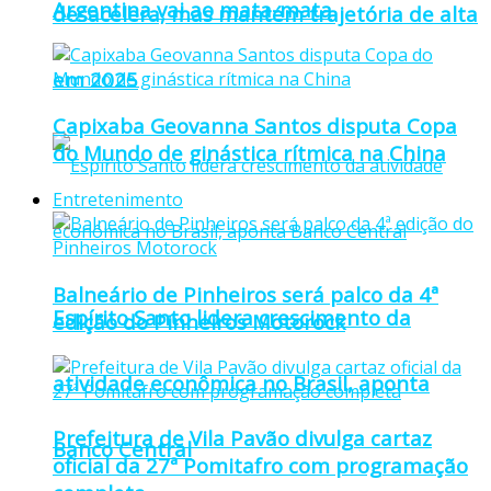
Argentina vai ao mata-mata
desacelera, mas mantém trajetória de alta
em 2025
Capixaba Geovanna Santos disputa Copa
do Mundo de ginástica rítmica na China
Entretenimento
Balneário de Pinheiros será palco da 4ª
Espírito Santo lidera crescimento da
edição do Pinheiros Motorock
atividade econômica no Brasil, aponta
Prefeitura de Vila Pavão divulga cartaz
Banco Central
oficial da 27ª Pomitafro com programação