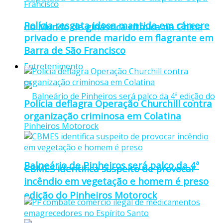
Polícia resgata idosa mantida em cárcere
do Mundo de ginástica rítmica na China
privado e prende marido em flagrante em
Barra de São Francisco
Entretenimento
Polícia deflagra Operação Churchill contra
organização criminosa em Colatina
Balneário de Pinheiros será palco da 4ª
CBMES identifica suspeito de provocar
incêndio em vegetação e homem é preso
edição do Pinheiros Motorock