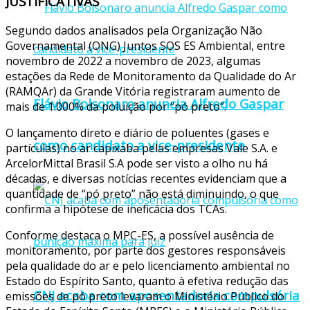
JUSTIFICATIVAS
Segundo dados analisados pela Organização Não
Governamental (ONG) Juntos SOS ES Ambiental, entre
novembro de 2022 a novembro de 2023, algumas
estações da Rede de Monitoramento da Qualidade do Ar
(RAMQAr) da Grande Vitória registraram aumento de
Flávio Bolsonaro anuncia Alfredo Gaspar
mais de 1.000% da poluição por “pó preto”.
O lançamento direto e diário de poluentes (gases e
como candidato a vice-presidente
partículas) no ar capixaba pelas empresas Vale S.A. e
ArcelorMittal Brasil S.A pode ser visto a olho nu há
décadas, e diversas notícias recentes evidenciam que a
quantidade de “pó preto” não está diminuindo, o que
confirma a hipótese de ineficácia dos TCAs.
Conforme destaca o MPC-ES, a possível ausência de
monitoramento, por parte dos gestores responsáveis
pela qualidade do ar e pelo licenciamento ambiental no
Estado do Espírito Santo, quanto à efetiva redução das
CNJ acaba com aposentadoria compulsória
emissões de pó preto levaram o Ministério Público do