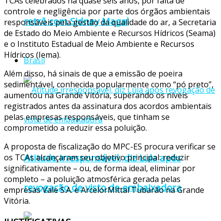
TCAs celebrados há quase seis anos, por falta de
controle e negligência por parte dos órgãos ambientais
retrô com Sidney Magal
responsáveis pela gestão da qualidade do ar, a Secretaria
de Estado do Meio Ambiente e Recursos Hídricos (Seama)
e o Instituto Estadual de Meio Ambiente e Recursos
Hídricos (Iema).
Brasil
Além disso, há sinais de que a emissão de poeira
sedimentável, conhecida popularmente como “pó preto”,
aumentou na Grande Vitória, superando os níveis
registrados antes da assinatura dos acordos ambientais
pelas empresas responsáveis, que tinham se
comprometido a reduzir essa poluição.
A proposta de fiscalização do MPC-ES procura verificar se
Atitude irresponsável, diz Lula após
os TCAs alcançaram seu objetivo principal: reduzir
significativamente – ou, de forma ideal, eliminar por
completo – a poluição atmosférica gerada pelas
revogação de visto de embaixadora
empresas Vale S.A. e ArcelorMittal Tubarão na Grande
Vitória.