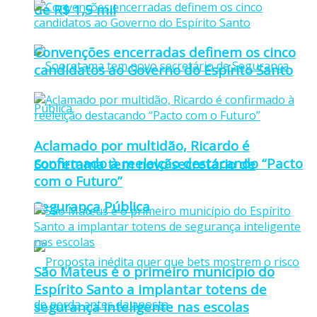
de R$ 1,5 mil
Convenções encerradas definem os cinco
candidatos ao Governo do Espírito Santo
Aclamado por multidão, Ricardo é
confirmado à reeleição destacando “Pacto
Sooretama tem novo secretário de
com o Futuro”
Segurança Pública
São Mateus é o primeiro município do
Espírito Santo a implantar totens de
segurança inteligente nas escolas