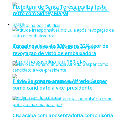
Prefeitura de Santa Teresa realiza festa
retrô com Sidney Magal
Brasil
Conselho eleva de 30% para 32% teor de
Atitude irresponsável, diz Lula após
revogação de visto de embaixadora
etanol na gasolina por 180 dias
Flávio Bolsonaro anuncia Alfredo Gaspar
como candidato a vice-presidente
CNJ acaba com aposentadoria compulsória