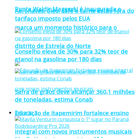
Ponte Waldir Magesvki é inaugurada e
Aeronaves, óleo, café e carne estão fora do
tarifaço imposto pelos EUA
marca um momento histórico para o
distrito de Estrela do Norte
Conselho eleva de 30% para 32% teor de
etanol na gasolina por 180 dias
Safra de grãos deve alcançar 360,1 milhões
de toneladas, estima Conab
Educação de Itapemirim fortalece ensino
Esporte
integral com novos instrumentos musicais