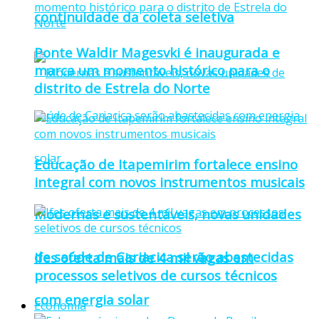
continuidade da coleta seletiva
Ponte Waldir Magesvki é inaugurada e
marca um momento histórico para o
distrito de Estrela do Norte
Educação de Itapemirim fortalece ensino
integral com novos instrumentos musicais
Modernas e sustentáveis, novas unidades
de saúde de Cariacica serão abastecidas
Ifes oferta mais de 4 mil vagas em
processos seletivos de cursos técnicos
com energia solar
Economia