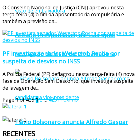
O Conselho Nacional de Justiça (CNJ) aprovou nesta
terça-feira (4) o fim da aposentadoria compulsória e
também a previsão da...
Atitude irresponsável, diz Lula após
PF investiga senador Weverton Rocha por
revogação de visto de embaixadora
suspeita de desvios no INSS
A Polícia Federal (PF) deflagrou nesta terça-feira (4) nova
fase da Operação Sem Desconto, que investiga suspeita
de lavagem de...
Page 1 of 425
1
2
…
425
Próximo
Flávio Bolsonaro anuncia Alfredo Gaspar
RECENTES