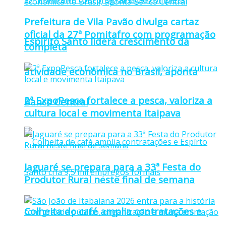
Prefeitura de Vila Pavão divulga cartaz
oficial da 27ª Pomitafro com programação
Espírito Santo lidera crescimento da
completa
atividade econômica no Brasil, aponta
2ª ExpoPesca fortalece a pesca, valoriza a
Banco Central
cultura local e movimenta Itaipava
Jaguaré se prepara para a 33ª Festa do
Produtor Rural neste final de semana
Colheita do café amplia contratações e