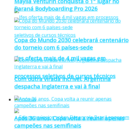
Maylla Venturin conquista o 1º lugar no
Paraná Bodyboarding Pro 2026
Copa do Mundo 2030 celebrará centenário
do torneio com 6 países-sede
Ifes oferta mais de 4 mil vagas em
processos seletivos de cursos técnicos
Com outra virada incrível, Argentina
despacha Inglaterra e vai à final
Economia
Após 36 anos, Copa volta a reunir apenas
campeões nas semifinais