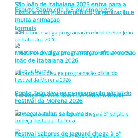
São João de Itabaiana 2026 entra para a
Espírto Santo cria 9,5 mil empregos
história com grande público, organização e
muita animação
formais
Mucurici divulga programação oficial do São
João de Itabaiana 2026
Ponto Belo divulga programação oficial do
Tarifaço de 25% dos EUA sobre o Brasil
Festival da Morena 2026
começa a valer; saiba mais
Festival Sabores de Jaguaré chega à 3ª