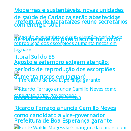
Modernas e sustentáveis, novas unidades
de saúde de Cariacica serão abastecidas
Prefeitura de Marataízes reúne secretários
com energia solar
de Planejamento para discutir futuro do
litoral Sul do ES
Agosto e setembro exigem atenção:
período de reprodução dos escorpiões
aumenta riscos em Jaguaré
Ricardo Ferraço anuncia Camillo Neves
como candidato a vice-governador
Prefeitura de Boa Esperança garante