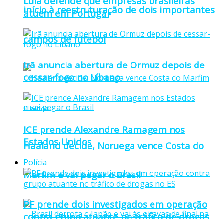
Lula defende que empresas brasileiras
início à reestruturação de dois importantes
atuem em Portugal
campos de futebol
Irã anuncia abertura de Ormuz depois de
cessar-fogo no Líbano
ICE prende Alexandre Ramagem nos
Estados Unidos
Haaland decide, Noruega vence Costa do
Polícia
Marfim e vai pegar o Brasil
PF prende dois investigados em operação
contra grupo atuante no tráfico de drogas