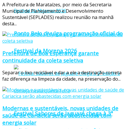
A Prefeitura de Marataízes, por meio da Secretaria
Municipal de Planejamento e Desenvolvimento
Sustentável (SEPLADES) realizou reunião na manhã
desta...
Ponto Belo divulga programação oficial do
Festival da Morena 2026
Prefeitura de Boa Esperança garante
continuidade da coleta seletiva
Separar o lixo reciclável e dar a ele a destinação correta
faz diferença na limpeza da cidade, na preservação do...
Modernas e sustentáveis, novas unidades de
Festival Sabores de Jaguaré chega à 3ª
saúde de Cariacica serão abastecidas com
energia solar