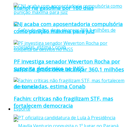
etanol na gasolina por 180 dias
CNJ acaba com aposentadoria compulsória
como punição máxima para juiz
PF investiga senador Weverton Rocha por
suspeita de desvios no INSS
Safra de grãos deve alcançar 360,1 milhões
de toneladas, estima Conab
Fachin: críticas não fragilizam STF, mas
fortalecem democracia
Esporte