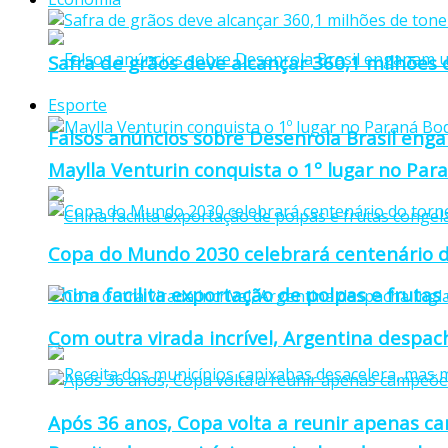
Safra de grãos deve alcançar 360,1 milhões
Esporte
Falsos anúncios sobre Desenrola Brasil eng
Maylla Venturin conquista o 1º lugar no Pa
Copa do Mundo 2030 celebrará centenário d
China facilita exportação de polpas e frutas
Com outra virada incrível, Argentina despacha
Após 36 anos, Copa volta a reunir apenas c