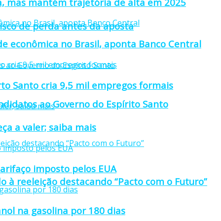
a, mas mantém trajetória de alta em 2025
isco de perda antes da aposta
ade econômica no Brasil, aponta Banco Central
rto Santo cria 9,5 mil empregos formais
didatos ao Governo do Espírito Santo
ça a valer; saiba mais
tarifaço imposto pelos EUA
o à reeleição destacando “Pacto com o Futuro”
nol na gasolina por 180 dias