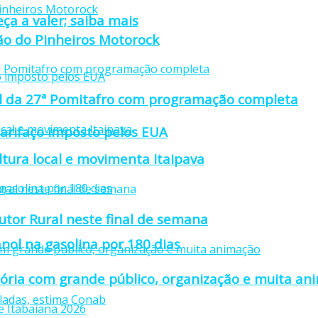
ça a valer; saiba mais
ção do Pinheiros Motorock
cial da 27ª Pomitafro com programação completa
tarifaço imposto pelos EUA
ultura local e movimenta Itaipava
utor Rural neste final de semana
nol na gasolina por 180 dias
stória com grande público, organização e muita a