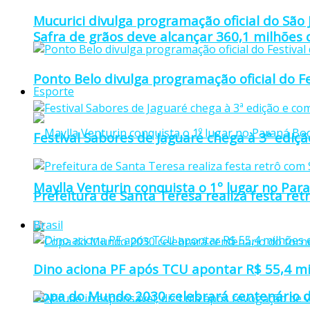
Mucurici divulga programação oficial do São
Safra de grãos deve alcançar 360,1 milhões
Ponto Belo divulga programação oficial do F
Esporte
Festival Sabores de Jaguaré chega à 3ª ediç
Maylla Venturin conquista o 1º lugar no Pa
Prefeitura de Santa Teresa realiza festa re
Brasil
Dino aciona PF após TCU apontar R$ 55,4 m
Copa do Mundo 2030 celebrará centenário d