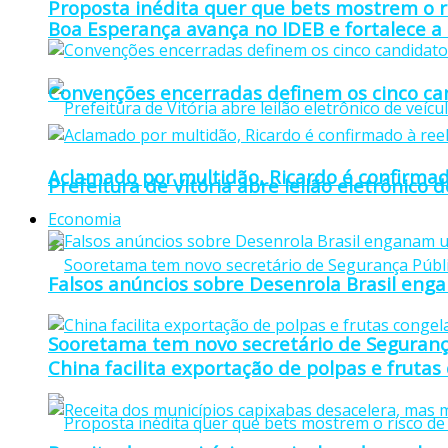
Proposta inédita quer que bets mostrem o r
Boa Esperança avança no IDEB e fortalece a
Convenções encerradas definem os cinco can
Aclamado por multidão, Ricardo é confirmad
Prefeitura de Vitória abre leilão eletrônico d
Economia
Falsos anúncios sobre Desenrola Brasil eng
Sooretama tem novo secretário de Seguranç
China facilita exportação de polpas e frutas