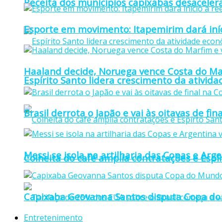
Receita dos municípios capixabas desaceler
Esporte em movimento: Itapemirim dará iníc
Haaland decide, Noruega vence Costa do Mar
Espírito Santo lidera crescimento da ativid
Brasil derrota o Japão e vai às oitavas de f
Messi se isola na artilharia das Copas e Ar
Colheita do café amplia contratações e Espí
Capixaba Geovanna Santos disputa Copa do 
Entretenimento