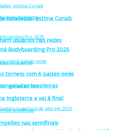
 de toneladas, estima Conab
anam usuários nas redes
raná Bodyboarding Pro 2026
o torneio com 6 países-sede
 congeladas brasileiras
 Inglaterra e vai à final
ampeões nas semifinais