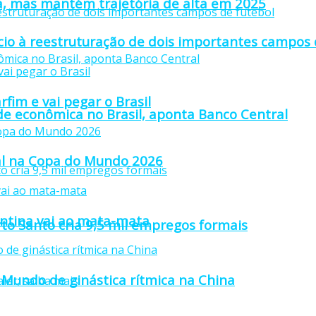
a, mas mantém trajetória de alta em 2025
io à reestruturação de dois importantes campos 
fim e vai pegar o Brasil
ade econômica no Brasil, aponta Banco Central
inal na Copa do Mundo 2026
gentina vai ao mata-mata
rto Santo cria 9,5 mil empregos formais
Mundo de ginástica rítmica na China