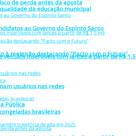
isco de perda antes da aposta
 qualidade da educação municipal
didatos ao Governo do Espírito Santo
o à reeleição destacando “Pacto com o Futuro”
e veículos inservíveis com lances a partir de R$ 1,5
anam usuários nas redes
a Pública
 congeladas brasileiras