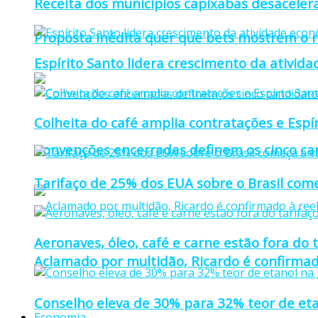
Receita dos municípios capixabas desaceler
Proposta inédita quer que bets mostrem o r
Espírito Santo lidera crescimento da ativid
Colheita do café amplia contratações e Espí
Convenções encerradas definem os cinco can
Tarifaço de 25% dos EUA sobre o Brasil come
Aeronaves, óleo, café e carne estão fora do 
Aclamado por multidão, Ricardo é confirmad
Conselho eleva de 30% para 32% teor de eta
Economia