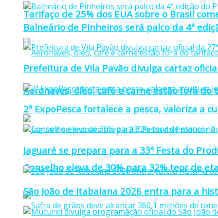
Tarifaço de 25% dos EUA sobre o Brasil come
Balneário de Pinheiros será palco da 4ª edi
Prefeitura de Vila Pavão divulga cartaz ofi
Aeronaves, óleo, café e carne estão fora do 
2ª ExpoPesca fortalece a pesca, valoriza a c
Jaguaré se prepara para a 33ª Festa do Prod
Conselho eleva de 30% para 32% teor de eta
São João de Itabaiana 2026 entra para a hi