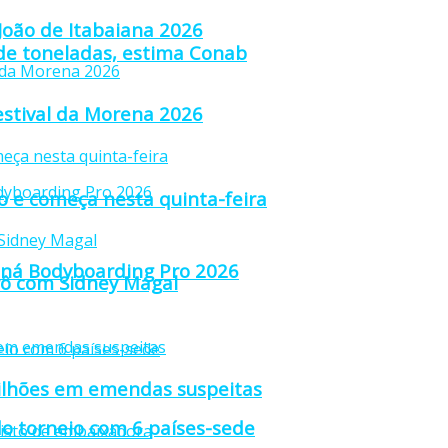
 João de Itabaiana 2026
 de toneladas, estima Conab
estival da Morena 2026
ão e começa nesta quinta-feira
raná Bodyboarding Pro 2026
trô com Sidney Magal
ilhões em emendas suspeitas
o torneio com 6 países-sede