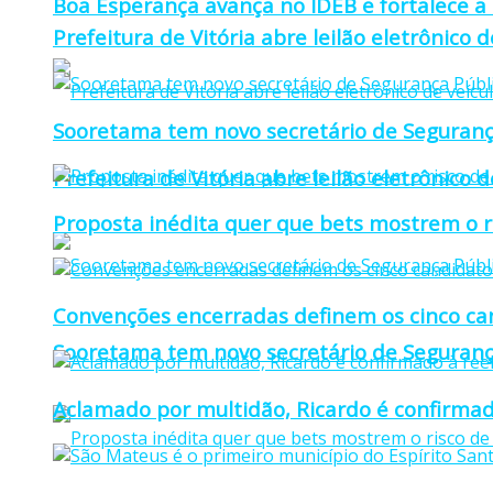
Boa Esperança avança no IDEB e fortalece a
Prefeitura de Vitória abre leilão eletrônico d
Sooretama tem novo secretário de Seguranç
Prefeitura de Vitória abre leilão eletrônico d
Proposta inédita quer que bets mostrem o r
Convenções encerradas definem os cinco can
Sooretama tem novo secretário de Seguranç
Aclamado por multidão, Ricardo é confirmad