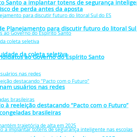
to Santo a implantar totens de segurança intelige
isco de perda antes da aposta
e Planejamento para discutir futuro do litoral Sul
idade da coleta seletiva
didatos ao Governo do Espírito Santo
anam usuários nas redes
o à reeleição destacando “Pacto com o Futuro”
 congeladas brasileiras