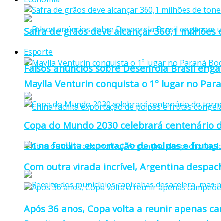
Safra de grãos deve alcançar 360,1 milhões
Esporte
Falsos anúncios sobre Desenrola Brasil eng
Maylla Venturin conquista o 1º lugar no Pa
Copa do Mundo 2030 celebrará centenário d
China facilita exportação de polpas e frutas
Com outra virada incrível, Argentina despacha
Após 36 anos, Copa volta a reunir apenas c