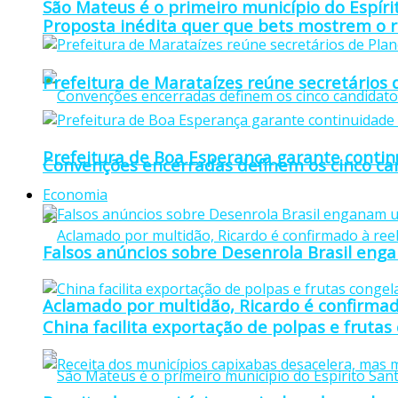
São Mateus é o primeiro município do Espíri
Proposta inédita quer que bets mostrem o r
Prefeitura de Marataízes reúne secretários d
Prefeitura de Boa Esperança garante continu
Convenções encerradas definem os cinco can
Economia
Falsos anúncios sobre Desenrola Brasil eng
Aclamado por multidão, Ricardo é confirmad
China facilita exportação de polpas e frutas