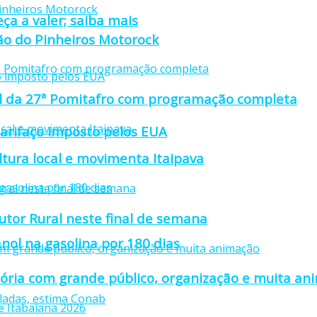
ça a valer; saiba mais
ção do Pinheiros Motorock
cial da 27ª Pomitafro com programação completa
tarifaço imposto pelos EUA
ultura local e movimenta Itaipava
utor Rural neste final de semana
nol na gasolina por 180 dias
stória com grande público, organização e muita a