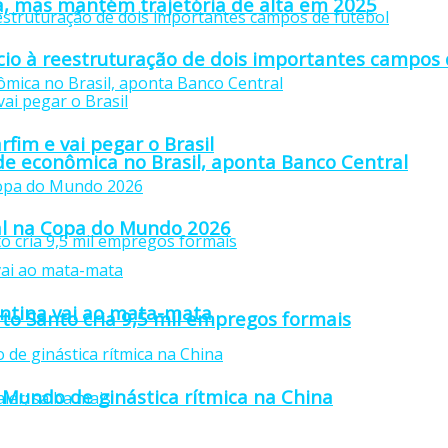
a, mas mantém trajetória de alta em 2025
io à reestruturação de dois importantes campos 
fim e vai pegar o Brasil
ade econômica no Brasil, aponta Banco Central
inal na Copa do Mundo 2026
gentina vai ao mata-mata
rto Santo cria 9,5 mil empregos formais
Mundo de ginástica rítmica na China