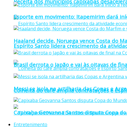
Receita dos municípios capixabas desaceler
Esporte em movimento: Itapemirim dará iníc
Haaland decide, Noruega vence Costa do Mar
Espírito Santo lidera crescimento da ativid
Brasil derrota o Japão e vai às oitavas de f
Messi se isola na artilharia das Copas e Ar
Colheita do café amplia contratações e Espí
Capixaba Geovanna Santos disputa Copa do 
Entretenimento