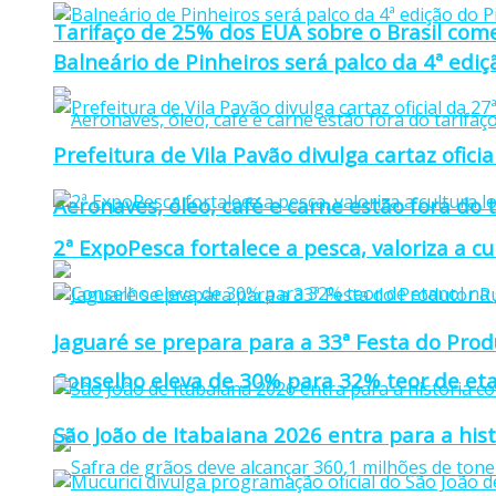
Tarifaço de 25% dos EUA sobre o Brasil come
Balneário de Pinheiros será palco da 4ª edi
Prefeitura de Vila Pavão divulga cartaz ofi
Aeronaves, óleo, café e carne estão fora do 
2ª ExpoPesca fortalece a pesca, valoriza a c
Jaguaré se prepara para a 33ª Festa do Prod
Conselho eleva de 30% para 32% teor de eta
São João de Itabaiana 2026 entra para a hi