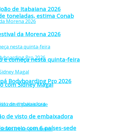
 João de Itabaiana 2026
 de toneladas, estima Conab
estival da Morena 2026
ão e começa nesta quinta-feira
raná Bodyboarding Pro 2026
trô com Sidney Magal
ção de visto de embaixadora
o torneio com 6 países-sede