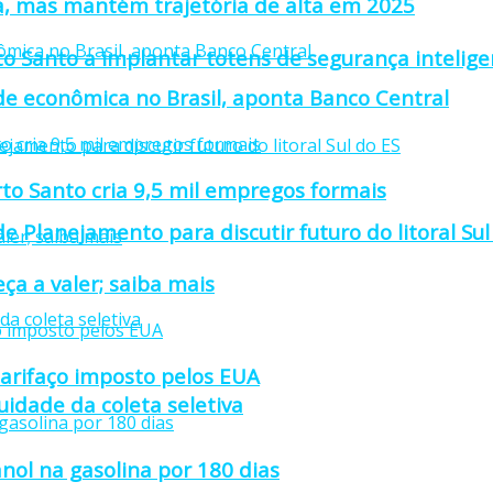
a, mas mantém trajetória de alta em 2025
to Santo a implantar totens de segurança intelige
ade econômica no Brasil, aponta Banco Central
rto Santo cria 9,5 mil empregos formais
e Planejamento para discutir futuro do litoral Sul
ça a valer; saiba mais
tarifaço imposto pelos EUA
idade da coleta seletiva
nol na gasolina por 180 dias