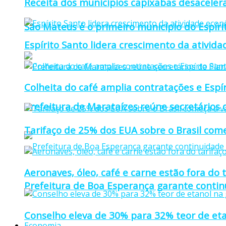
Receita dos municípios capixabas desaceler
São Mateus é o primeiro município do Espíri
Espírito Santo lidera crescimento da ativid
Colheita do café amplia contratações e Espí
Prefeitura de Marataízes reúne secretários d
Tarifaço de 25% dos EUA sobre o Brasil come
Aeronaves, óleo, café e carne estão fora do 
Prefeitura de Boa Esperança garante continu
Conselho eleva de 30% para 32% teor de eta
Economia