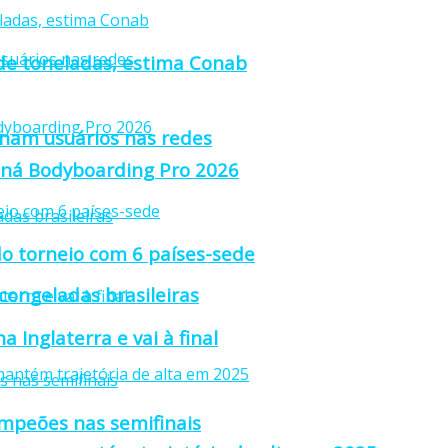
 de toneladas, estima Conab
anam usuários nas redes
raná Bodyboarding Pro 2026
o torneio com 6 países-sede
 congeladas brasileiras
 Inglaterra e vai à final
ampeões nas semifinais