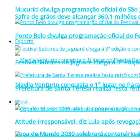
Mucurici divulga programação oficial do São
Safra de grãos deve alcançar 360,1 milhões
Ponto Belo divulga programação oficial do F
Esporte
Festival Sabores de Jaguaré chega à 3ª ediç
Maylla Venturin conquista o 1º lugar no Pa
Prefeitura de Santa Teresa realiza festa re
Brasil
Atitude irresponsável, diz Lula após revoga
Copa do Mundo 2030 celebrará centenário d