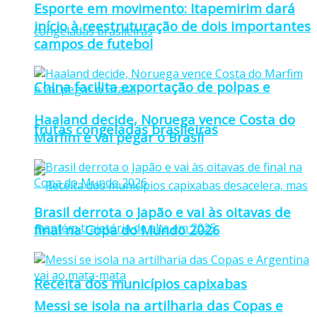
Esporte em movimento: Itapemirim dará
início à reestruturação de dois importantes
campos de futebol
China facilita exportação de polpas e
Haaland decide, Noruega vence Costa do
frutas congeladas brasileiras
Marfim e vai pegar o Brasil
Brasil derrota o Japão e vai às oitavas de
final na Copa do Mundo 2026
Receita dos municípios capixabas
Messi se isola na artilharia das Copas e