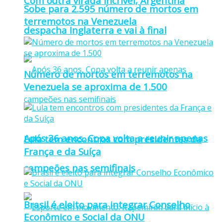
Com outra virada incrível, Argentina
Sobe para 2.595 número de mortos em
terremotos na Venezuela
despacha Inglaterra e vai à final
Número de mortos em terremotos na
Venezuela se aproxima de 1.500
Após 36 anos, Copa volta a reunir apenas
Lula tem encontros com presidentes da
França e da Suíça
campeões nas semifinais
Brasil é eleito para integrar Conselho
Econômico e Social da ONU