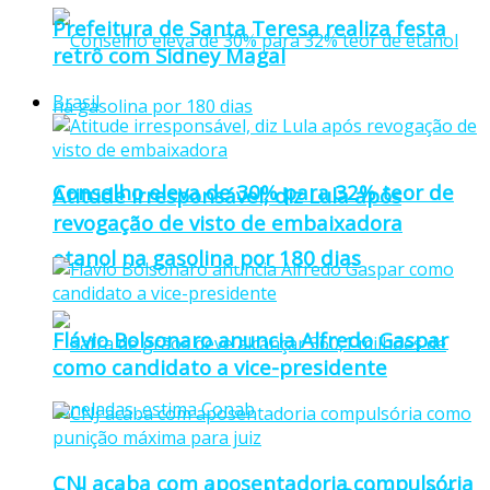
Prefeitura de Santa Teresa realiza festa
retrô com Sidney Magal
Brasil
Conselho eleva de 30% para 32% teor de
Atitude irresponsável, diz Lula após
revogação de visto de embaixadora
etanol na gasolina por 180 dias
Flávio Bolsonaro anuncia Alfredo Gaspar
como candidato a vice-presidente
CNJ acaba com aposentadoria compulsória