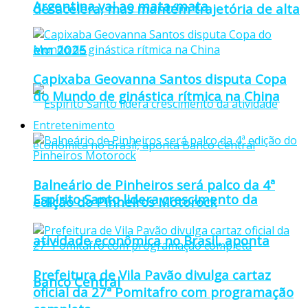
Argentina vai ao mata-mata
desacelera, mas mantém trajetória de alta
em 2025
Capixaba Geovanna Santos disputa Copa
do Mundo de ginástica rítmica na China
Entretenimento
Balneário de Pinheiros será palco da 4ª
Espírito Santo lidera crescimento da
edição do Pinheiros Motorock
atividade econômica no Brasil, aponta
Prefeitura de Vila Pavão divulga cartaz
Banco Central
oficial da 27ª Pomitafro com programação