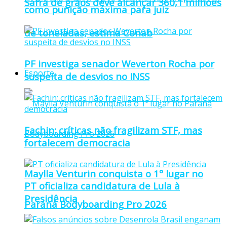
Safra de grãos deve alcançar 360,1 milhões
como punição máxima para juiz
de toneladas, estima Conab
PF investiga senador Weverton Rocha por
Esporte
suspeita de desvios no INSS
Fachin: críticas não fragilizam STF, mas
fortalecem democracia
Maylla Venturin conquista o 1º lugar no
PT oficializa candidatura de Lula à
Presidência
Paraná Bodyboarding Pro 2026