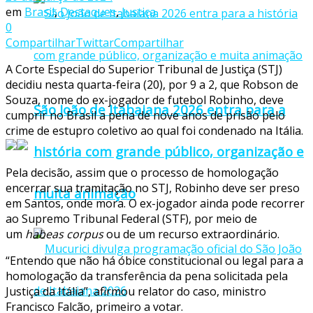
em
Brasil
,
Destaques
,
Justiça
0
Compartilhar
Twittar
Compartilhar
A Corte Especial do Superior Tribunal de Justiça (STJ)
decidiu nesta quarta-feira (20), por 9 a 2, que Robson de
Souza, nome do ex-jogador de futebol Robinho, deve
São João de Itabaiana 2026 entra para a
cumprir no Brasil a pena de nove anos de prisão pelo
crime de estupro coletivo ao qual foi condenado na Itália.
história com grande público, organização e
Pela decisão, assim que o processo de homologação
encerrar sua tramitação no STJ, Robinho deve ser preso
muita animação
em Santos, onde mora. O ex-jogador ainda pode recorrer
ao Supremo Tribunal Federal (STF), por meio de
um
habeas corpus
ou de um recurso extraordinário.
“Entendo que não há óbice constitucional ou legal para a
homologação da transferência da pena solicitada pela
Justiça da Itália”, afirmou relator do caso, ministro
Francisco Falcão, primeiro a votar.