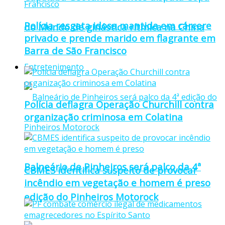
Polícia resgata idosa mantida em cárcere
do Mundo de ginástica rítmica na China
privado e prende marido em flagrante em
Barra de São Francisco
Entretenimento
Polícia deflagra Operação Churchill contra
organização criminosa em Colatina
Balneário de Pinheiros será palco da 4ª
CBMES identifica suspeito de provocar
incêndio em vegetação e homem é preso
edição do Pinheiros Motorock