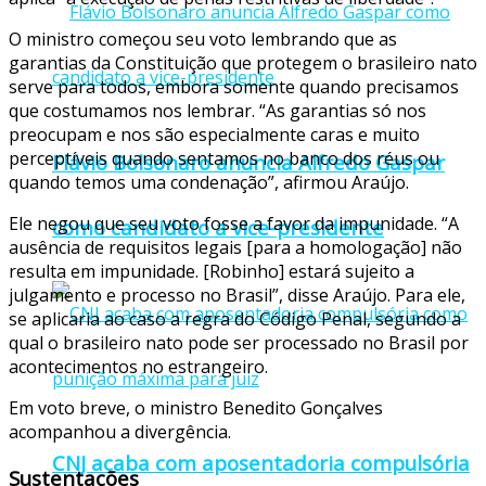
O ministro começou seu voto lembrando que as
garantias da Constituição que protegem o brasileiro nato
serve para todos, embora somente quando precisamos
que costumamos nos lembrar. “As garantias só nos
preocupam e nos são especialmente caras e muito
perceptíveis quando sentamos no banco dos réus ou
Flávio Bolsonaro anuncia Alfredo Gaspar
quando temos uma condenação”, afirmou Araújo.
Ele negou que seu voto fosse a favor da impunidade. “A
como candidato a vice-presidente
ausência de requisitos legais [para a homologação] não
resulta em impunidade. [Robinho] estará sujeito a
julgamento e processo no Brasil”, disse Araújo. Para ele,
se aplicaria ao caso a regra do Código Penal, segundo a
qual o brasileiro nato pode ser processado no Brasil por
acontecimentos no estrangeiro.
Em voto breve, o ministro Benedito Gonçalves
acompanhou a divergência.
CNJ acaba com aposentadoria compulsória
Sustentações