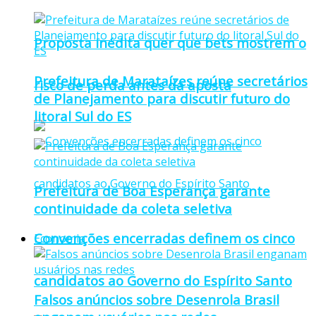
Proposta inédita quer que bets mostrem o
Prefeitura de Marataízes reúne secretários
risco de perda antes da aposta
de Planejamento para discutir futuro do
litoral Sul do ES
Prefeitura de Boa Esperança garante
continuidade da coleta seletiva
Convenções encerradas definem os cinco
Economia
candidatos ao Governo do Espírito Santo
Falsos anúncios sobre Desenrola Brasil