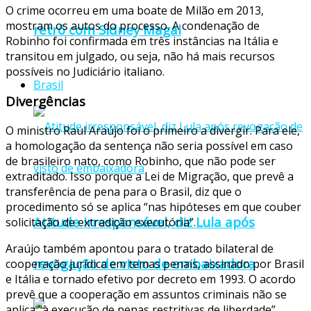
O crime ocorreu em uma boate de Milão em 2013,
mostram os autos do processo. A condenação de
retrô com Sidney Magal
Robinho foi confirmada em três instâncias na Itália e
transitou em julgado, ou seja, não há mais recursos
possíveis no Judiciário italiano.
Brasil
Divergências
O ministro Raul Araújo foi o primeiro a divergir. Para ele,
a homologação da sentença não seria possível em caso
de brasileiro nato, como Robinho, que não pode ser
extraditado. Isso porque a Lei de Migração, que prevê a
transferência de pena para o Brasil, diz que o
procedimento só se aplica “nas hipóteses em que couber
Atitude irresponsável, diz Lula após
solicitação de extradição executória”.
Araújo também apontou para o tratado bilateral de
revogação de visto de embaixadora
cooperação jurídica em temas penais, assinado por Brasil
e Itália e tornado efetivo por decreto em 1993. O acordo
prevê que a cooperação em assuntos criminais não se
aplica “à execução de penas restritivas de liberdade”.