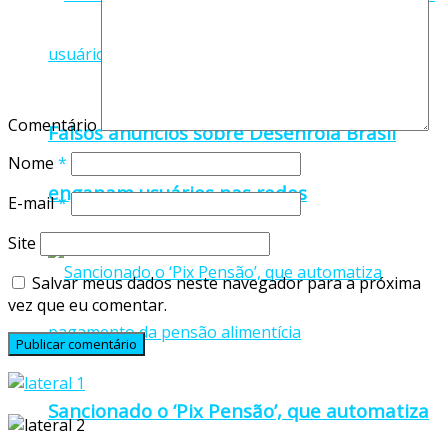
Comentário
Falsos anúncios sobre Desenrola Brasil
Nome
*
enganam usuários nas redes
E-mail
*
Site
Salvar meus dados neste navegador para a próxima
vez que eu comentar.
Sancionado o ‘Pix Pensão’, que automatiza