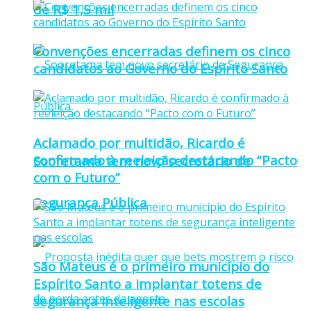
de R$ 1,5 mil
Convenções encerradas definem os cinco
candidatos ao Governo do Espírito Santo
Aclamado por multidão, Ricardo é
confirmado à reeleição destacando “Pacto
Sooretama tem novo secretário de
com o Futuro”
Segurança Pública
São Mateus é o primeiro município do
Espírito Santo a implantar totens de
segurança inteligente nas escolas