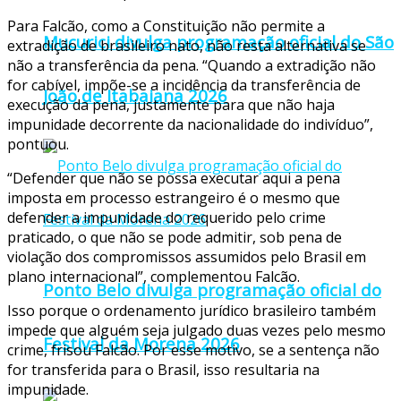
Para Falcão, como a Constituição não permite a
Mucurici divulga programação oficial do São
extradição de brasileiro nato, não resta alternativa se
não a transferência da pena. “Quando a extradição não
for cabível, impõe-se a incidência da transferência de
João de Itabaiana 2026
execução da pena, justamente para que não haja
impunidade decorrente da nacionalidade do indivíduo”,
pontuou.
“Defender que não se possa executar aqui a pena
imposta em processo estrangeiro é o mesmo que
defender a impunidade do requerido pelo crime
praticado, o que não se pode admitir, sob pena de
violação dos compromissos assumidos pelo Brasil em
plano internacional”, complementou Falcão.
Ponto Belo divulga programação oficial do
Isso porque o ordenamento jurídico brasileiro também
impede que alguém seja julgado duas vezes pelo mesmo
Festival da Morena 2026
crime, frisou Falcão. Por esse motivo, se a sentença não
for transferida para o Brasil, isso resultaria na
impunidade.