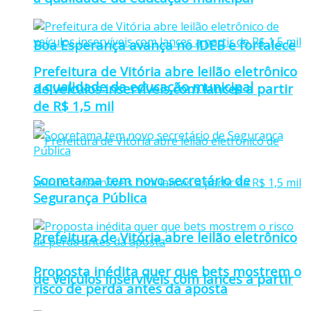
Boa Esperança avança no IDEB e fortalece
Prefeitura de Vitória abre leilão eletrônico
a qualidade da educação municipal
de veículos inservíveis com lances a partir
de R$ 1,5 mil
Sooretama tem novo secretário de
Segurança Pública
Prefeitura de Vitória abre leilão eletrônico
Proposta inédita quer que bets mostrem o
de veículos inservíveis com lances a partir
risco de perda antes da aposta