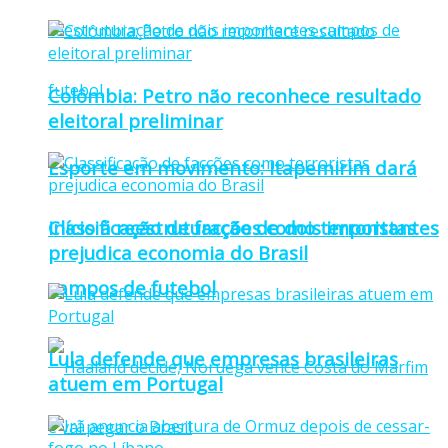
Colômbia: Petro não reconhece resultado
eleitoral preliminar
Esporte em movimento: Itapemirim dará
Classificação de facções como terroristas
início à reestruturação de dois importantes
prejudica economia do Brasil
campos de futebol
Lula defende que empresas brasileiras
atuem em Portugal