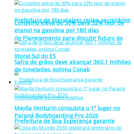
Prefeitura de Marataízes reúne secretários
Conselho eleva de 30% para 32% teor de
etanol na gasolina por 180 dias
de Planejamento para discutir futuro do
litoral Sul do ES
Safra de grãos deve alcançar 360,1 milhões
de toneladas, estima Conab
Esporte
Maylla Venturin conquista o 1º lugar no
Paraná Bodyboarding Pro 2026
Prefeitura de Boa Esperança garante