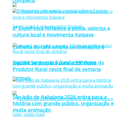
completa
2ª ExpoPesca fortalece a pesca, valoriza a
cultura local e movimenta Itaipava
Colheita do café amplia contratações e
Espírto Santo cria 9,5 mil empregos
Jaguaré se prepara para a 33ª Festa do
Produtor Rural neste final de semana
formais
São João de Itabaiana 2026 entra para a
história com grande público, organização e
muita animação