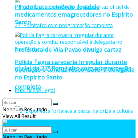
PF combate comércio ilegal de
medicamentos emagrecedores no Espírito
Santo
Prefeitura de Vila Pavão divulga cartaz
Polícia flagra carvoaria irregular durante
oficial da 27ª Pomitafro com programação
operação e conduz responsável à delegacia
no Espírito Santo
completa
Publicidade Legal
Nenhum Resultado
View All Result
Nenhum Resultado