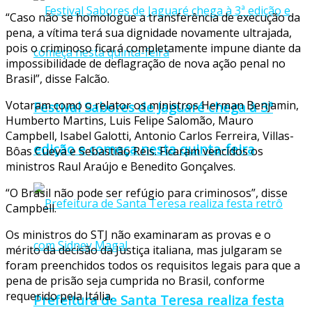
“Caso não se homologue a transferência de execução da
pena, a vítima terá sua dignidade novamente ultrajada,
pois o criminoso ficará completamente impune diante da
impossibilidade de deflagração de nova ação penal no
Brasil”, disse Falcão.
Votaram como o relator os ministros Herman Benjamin,
Festival Sabores de Jaguaré chega à 3ª
Humberto Martins, Luis Felipe Salomão, Mauro
Campbell, Isabel Galotti, Antonio Carlos Ferreira, Villas-
edição e começa nesta quinta-feira
Bôas Cueva e Sebastião Reis. Ficaram vencidos os
ministros Raul Araújo e Benedito Gonçalves.
“O Brasil não pode ser refúgio para criminosos”, disse
Campbell.
Os ministros do STJ não examinaram as provas e o
mérito da decisão da Justiça italiana, mas julgaram se
foram preenchidos todos os requisitos legais para que a
pena de prisão seja cumprida no Brasil, conforme
requerido pela Itália.
Prefeitura de Santa Teresa realiza festa