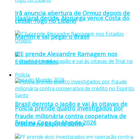
Irã anuncia abertura de Ormuz depois de
Haaland decide, Noruega vence Costa do
cessar-fogo no Líbano
Marfim e vai pegar o Brasil
ICE prende Alexandre Ramagem nos
Estados Unidos
Polícia
Brasil derrota o Japão e vai às oitavas de
Polícia prende quatro investigados por
fraude milionária contra cooperativa de
final na Copa do Mundo 2026
crédito no Espírito Santo