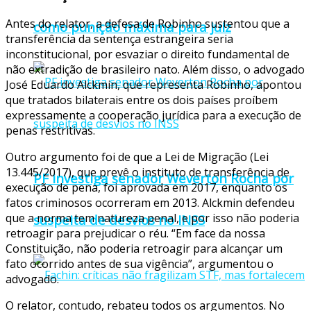
Antes do relator, a defesa de Robinho sustentou que a
como punição máxima para juiz
transferência da sentença estrangeira seria
inconstitucional, por esvaziar o direito fundamental de
não extradição de brasileiro nato. Além disso, o advogado
José Eduardo Alckmin, que representa Robinho, apontou
que tratados bilaterais entre os dois países proíbem
expressamente a cooperação jurídica para a execução de
penas restritivas.
Outro argumento foi de que a Lei de Migração (Lei
13.445/2017), que prevê o instituto de transferência de
PF investiga senador Weverton Rocha por
execução de pena, foi aprovada em 2017, enquanto os
fatos criminosos ocorreram em 2013. Alckmin defendeu
que a norma tem natureza penal, e por isso não poderia
suspeita de desvios no INSS
retroagir para prejudicar o réu. “Em face da nossa
Constituição, não poderia retroagir para alcançar um
fato ocorrido antes de sua vigência”, argumentou o
advogado.
O relator, contudo, rebateu todos os argumentos. No