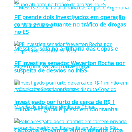
PF prende dois investigados em operação
contra grupo atuante no tráfico de drogas
no ES
Messi se isola na artilharia das Copas e
PF investiga senador Weverton Rocha por
Argentina vai ao mata-mata
suspeita de desvios no INSS
Investigado por furto de cerca de R$ 1
milhão em gado é preso em Montanha
Capixaba Geovanna Santos disputa Copa