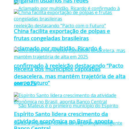
enganam usuários nas redes
China facilita exportação de polpas e
frutas congeladas brasileiras
Aclamado por multidão, Ricardo é
confirmado à reeleição destacando “Pacto
Receita dos municípios capixabas
desacelera, mas mantém trajetória de alta
com o Futuro”
em 2025
Espírito Santo lidera crescimento da
atividade econômica no Brasil, aponta
Banco Central