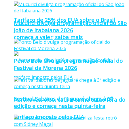
Tarifaço de 25% dos EUA sobre o Brasil
Mucurici divulga programação oficial do São
João de Itabaiana 2026
começa a valer; saiba mais
Ponto Belo divulga programação oficial do
Festival da Morena 2026
Festival Sabores de Jaguaré chega à 3ª
Aeronaves, óleo, café e carne estão fora do
edição e começa nesta quinta-feira
tarifaço imposto pelos EUA