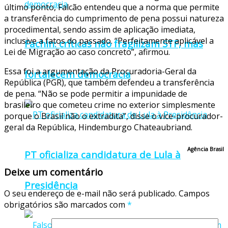
último ponto, Falcão entendeu que a norma que permite
a transferência do cumprimento de pena possui natureza
procedimental, sendo assim de aplicação imediata,
inclusive a fatos do passado. “Perfeitamente aplicável a
Fachin: críticas não fragilizam STF, mas
Lei de Migração ao caso concreto”, afirmou.
Essa foi a argumentação da Procuradoria-Geral da
fortalecem democracia
República (PGR), que também defendeu a transferência
de pena. “Não se pode permitir a impunidade de
brasileiro que cometeu crime no exterior simplesmente
porque o Brasil não o extradita”, disse o vice-procurador-
geral da República, Hindemburgo Chateaubriand.
Agência Brasil
PT oficializa candidatura de Lula à
Deixe um comentário
Presidência
O seu endereço de e-mail não será publicado.
Campos
obrigatórios são marcados com
*