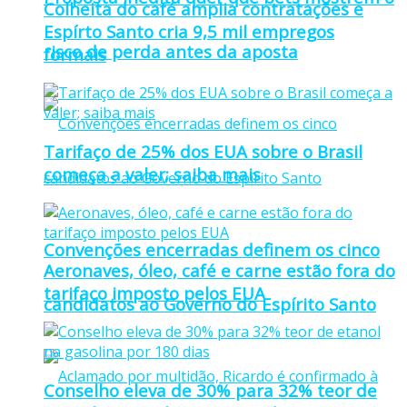
Colheita do café amplia contratações e
Espírto Santo cria 9,5 mil empregos
risco de perda antes da aposta
formais
Tarifaço de 25% dos EUA sobre o Brasil
começa a valer; saiba mais
Convenções encerradas definem os cinco
Aeronaves, óleo, café e carne estão fora do
tarifaço imposto pelos EUA
candidatos ao Governo do Espírito Santo
Conselho eleva de 30% para 32% teor de