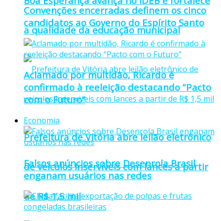
Boa Esperança avança no IDEB e fortalece
Convenções encerradas definem os cinco
candidatos ao Governo do Espírito Santo
a qualidade da educação municipal
Aclamado por multidão, Ricardo é
confirmado à reeleição destacando “Pacto
com o Futuro”
Economia
Prefeitura de Vitória abre leilão eletrônico
Falsos anúncios sobre Desenrola Brasil
de veículos inservíveis com lances a partir
enganam usuários nas redes
de R$ 1,5 mil