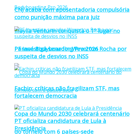
CNJ acaba com aposentadoria compulsória
como punição máxima para juiz
Maylla Venturin conquista o 1º lugar no
Paraná Bodyboarding Pro 2026
PF investiga senador Weverton Rocha por
suspeita de desvios no INSS
Fachin: críticas não fragilizam STF, mas
fortalecem democracia
Copa do Mundo 2030 celebrará centenário
PT oficializa candidatura de Lula à
Presidência
do torneio com 6 países-sede