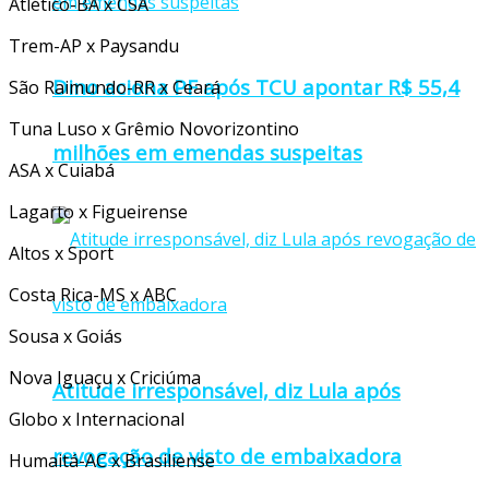
Atlético-BA x CSA
Trem-AP x Paysandu
Dino aciona PF após TCU apontar R$ 55,4
São Raimundo-RR x Ceará
Tuna Luso x Grêmio Novorizontino
milhões em emendas suspeitas
ASA x Cuiabá
Lagarto x Figueirense
Altos x Sport
Costa Rica-MS x ABC
Sousa x Goiás
Nova Iguaçu x Criciúma
Atitude irresponsável, diz Lula após
Globo x Internacional
revogação de visto de embaixadora
Humaitá-AC x Brasiliense