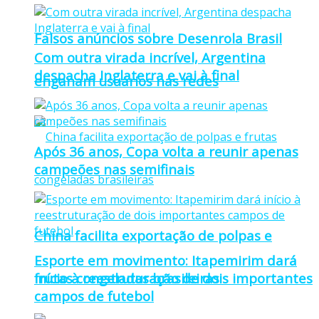
Falsos anúncios sobre Desenrola Brasil
Com outra virada incrível, Argentina
despacha Inglaterra e vai à final
enganam usuários nas redes
Após 36 anos, Copa volta a reunir apenas
campeões nas semifinais
China facilita exportação de polpas e
Esporte em movimento: Itapemirim dará
frutas congeladas brasileiras
início à reestruturação de dois importantes
campos de futebol