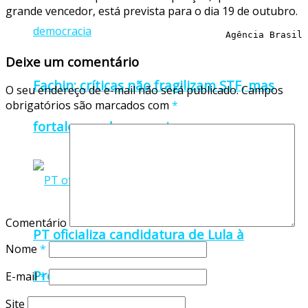
grande vencedor, está prevista para o dia 19 de outubro.
Agência Brasil
Deixe um comentário
Fachin: críticas não fragilizam STF, mas
O seu endereço de e-mail não será publicado.
Campos
obrigatórios são marcados com
*
fortalecem democracia
Comentário
PT oficializa candidatura de Lula à
Nome
*
Presidência
E-mail
*
Site