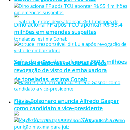
Dino aciona PF após TCU apontar R$ 55,4
milhões em emendas suspeitas
Safra de grãos deve alcançar 360,1 milhões
Atitude irresponsável, diz Lula após
revogação de visto de embaixadora
de toneladas, estima Conab
Flávio Bolsonaro anuncia Alfredo Gaspar
Esporte
como candidato a vice-presidente