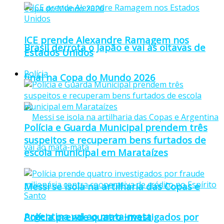
ICE prende Alexandre Ramagem nos
Brasil derrota o Japão e vai às oitavas de
Estados Unidos
Polícia
final na Copa do Mundo 2026
Polícia e Guarda Municipal prendem três
suspeitos e recuperam bens furtados de
escola municipal em Marataízes
Messi se isola na artilharia das Copas e
Argentina vai ao mata-mata
Polícia prende quatro investigados por