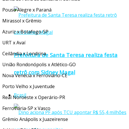
Pouso Alegre x Paraná
Mirassol x Grêmio
Azuriz x Botafogo-SP
URT x Avaí
Ceilândia x Londrina
Prefeitura de Santa Teresa realiza festa
União Rondonópolis x Atlético-GO
retrô com Sidney Magal
Nova Venécia x Ferroviário-CE
Porto Velho x Juventude
Brasil
Real Noroeste x Operário-PR
Ferroviária-SP x Vasco
Grêmio Anápolis x Juazeirense