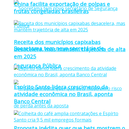
China facilita exportação de polpas e
frutas congeladas brasileiras
Receita dos municípios capixabas
Sooretama tem novo secretário de
desacelera, mas mantém trajetória de alta
em 2025
Segurança Pública
Espírito Santo lidera crescimento da
atividade econômica no Brasil, aponta
Banco Central
Proposta inédita quer que bets mostrem o