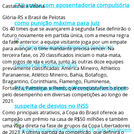
CNJ acaba com aposentadoria compulsória
Castanhal x Vitória
Glória-RS x Brasil de Pelotas
como punição máxima para juiz
Os 40 times que se avançarem à segunda fase definirão o
futuro novamente em partida única, com a mesma regra
da fase anterior: a equipe visitante joga por um empate
para avançar, o time mandante precisa vencer. Na
terceira fase, os 20 classificados iniciam o mata-mata,
com jogos de ida e volta, junto às outras doze equipes
previamente classificadas: América Mineiro, Athletico
Paranaense, Atlético Mineiro, Bahia, Botafogo,
Bragantino, Corinthians, Flamengo, Fluminense,
PF investiga senador Weverton Rocha por
Fortaleza, Palmeiras e Remo, que conquistaram o direito
pelo desempenho em diversas competições ao longo de
2021.
suspeita de desvios no INSS
Como principais atrativos, a Copa do Brasil oferece ao
campeão um prêmio na casa de R$50 milhões e também
uma vaga direta na fase de grupos da Copa Libertadores
de 2023. A última partida da competição, que definirá o