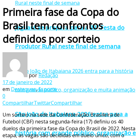
Primeira fase da Copa do
Brasil tem confrontos
Jaguaré se prepara para a 33ª Festa do
definidos por sorteio
Produtor Rural neste final de semana
por
Redação
17 de janeiro de 2022
em
Destaques
,
Esporte
0
Compartilhar
Twittar
Compartilhar
São João de Itabaiana 2026 entra para a
Um sorteio na sede da Confederação Brasileira de
Futebol (CBF) nesta segunda-feira (17) definiu os 40
duelos da primeira fase da Copa do Brasil de 2022. Nesta
história com grande público, organização e
etapa, as vagas são decididas em duelo único, com o