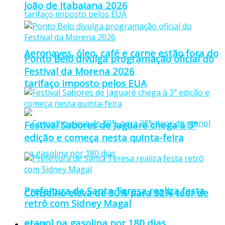
João de Itabaiana 2026
Aeronaves, óleo, café e carne estão fora do
Ponto Belo divulga programação oficial do
Festival da Morena 2026
tarifaço imposto pelos EUA
Festival Sabores de Jaguaré chega à 3ª
edição e começa nesta quinta-feira
Prefeitura de Santa Teresa realiza festa
Conselho eleva de 30% para 32% teor de
retrô com Sidney Magal
etanol na gasolina por 180 dias
Brasil