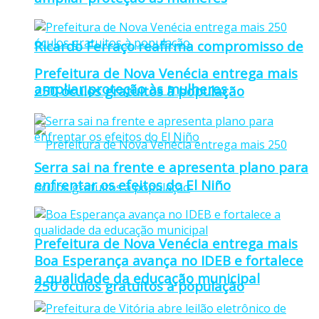
Ricardo Ferraço reafirma compromisso de
Prefeitura de Nova Venécia entrega mais
ampliar proteção às mulheres
250 óculos gratuitos à população
Serra sai na frente e apresenta plano para
enfrentar os efeitos do El Niño
Prefeitura de Nova Venécia entrega mais
Boa Esperança avança no IDEB e fortalece
a qualidade da educação municipal
250 óculos gratuitos à população