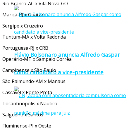
Rio Branco-AC x Vila Nova-GO
Maricá-RJ x Guarani
Sergipe x Cruzeiro
Tuntum-MA x Volta Redonda
Portuguesa-RJ x CRB
Flávio Bolsonaro anuncia Alfredo Gaspar
Operário-MT x Sampaio Corrêa
Campinense x São Paulo
como candidato a vice-presidente
São Raimundo-AM x Manaus
Cascavel x Ponte Preta
Tocantinópolis x Náutico
Salgueiro x Santos
Fluminense-PI x Oeste