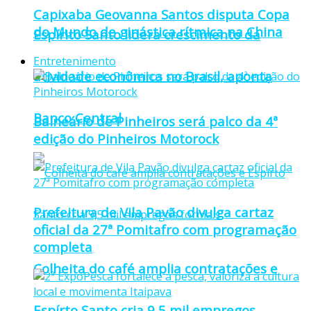
Capixaba Geovanna Santos disputa Copa
do Mundo de ginástica rítmica na China
Espírito Santo lidera crescimento da
Entretenimento
atividade econômica no Brasil, aponta
Banco Central
Balneário de Pinheiros será palco da 4ª
edição do Pinheiros Motorock
Prefeitura de Vila Pavão divulga cartaz
oficial da 27ª Pomitafro com programação
completa
Colheita do café amplia contratações e
Espírto Santo cria 9,5 mil empregos