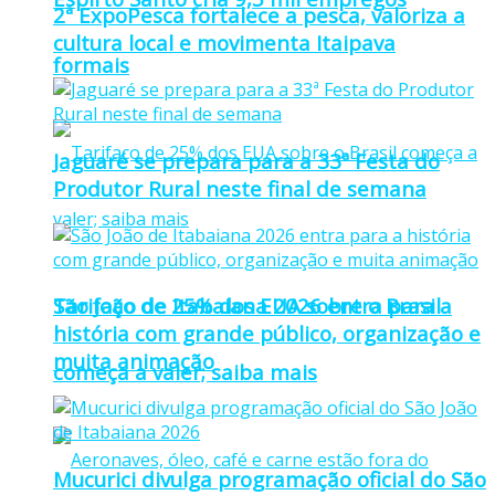
2ª ExpoPesca fortalece a pesca, valoriza a
cultura local e movimenta Itaipava
formais
Jaguaré se prepara para a 33ª Festa do
Produtor Rural neste final de semana
Tarifaço de 25% dos EUA sobre o Brasil
São João de Itabaiana 2026 entra para a
história com grande público, organização e
muita animação
começa a valer; saiba mais
Mucurici divulga programação oficial do São