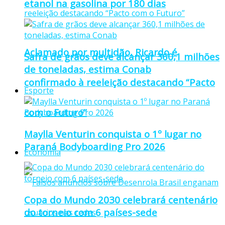
etanol na gasolina por 180 dias
Aclamado por multidão, Ricardo é
Safra de grãos deve alcançar 360,1 milhões
de toneladas, estima Conab
confirmado à reeleição destacando “Pacto
Esporte
com o Futuro”
Maylla Venturin conquista o 1º lugar no
Paraná Bodyboarding Pro 2026
Economia
Copa do Mundo 2030 celebrará centenário
do torneio com 6 países-sede