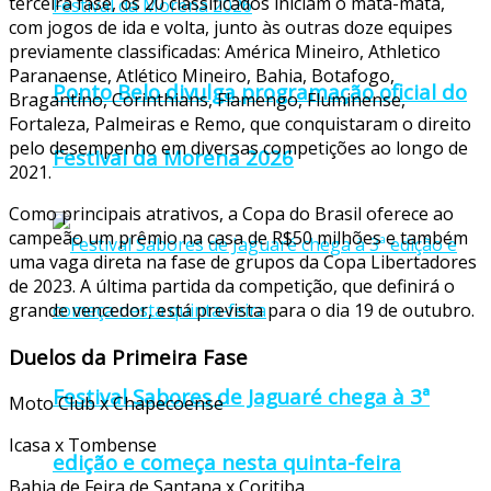
terceira fase, os 20 classificados iniciam o mata-mata,
com jogos de ida e volta, junto às outras doze equipes
previamente classificadas: América Mineiro, Athletico
Paranaense, Atlético Mineiro, Bahia, Botafogo,
Ponto Belo divulga programação oficial do
Bragantino, Corinthians, Flamengo, Fluminense,
Fortaleza, Palmeiras e Remo, que conquistaram o direito
pelo desempenho em diversas competições ao longo de
Festival da Morena 2026
2021.
Como principais atrativos, a Copa do Brasil oferece ao
campeão um prêmio na casa de R$50 milhões e também
uma vaga direta na fase de grupos da Copa Libertadores
de 2023. A última partida da competição, que definirá o
grande vencedor, está prevista para o dia 19 de outubro.
Duelos da Primeira Fase
Festival Sabores de Jaguaré chega à 3ª
Moto Club x Chapecoense
Icasa x Tombense
edição e começa nesta quinta-feira
Bahia de Feira de Santana x Coritiba