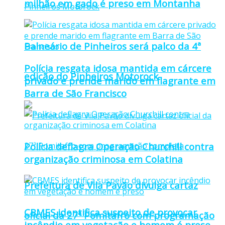
milhão em gado é preso em Montanha
Balneário de Pinheiros será palco da 4ª
Polícia resgata idosa mantida em cárcere
edição do Pinheiros Motorock
privado e prende marido em flagrante em
Barra de São Francisco
Polícia deflagra Operação Churchill contra
organização criminosa em Colatina
Prefeitura de Vila Pavão divulga cartaz
CBMES identifica suspeito de provocar
oficial da 27ª Pomitafro com programação
incêndio em vegetação e homem é preso