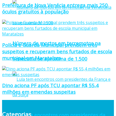
Prefeitura de Nova Venécia entrega mais 250
óculos gratuitos à população
Número de mortos em terremotos na
Polícia e Guarda Municipal prendem três
suspeitos e recuperam bens furtados de escola
municipal em Marataízes
Venezuela se aproxima de 1.500
Dino aciona PF após TCU apontar R$ 55,4
milhões em emendas suspeitas
Categorias
Lula tem encontros com presidentes da