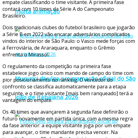
empate classificando o time visitante. A primeira fase
contará com 10 times da Série A do Campeonato
muita animação
Brasileiro.
Dois tradicionais clubes do futebol brasileiro que jogarão
a Série B em 2022 vão encarar adversários complicados
vindos do interior de São Paulo: o Vasco mede forças com
a Ferroviária, de Araraquara, enquanto o Grêmio
enfrenta o Mirassol.
O regulamento da competição na primeira fase
estabelece jogo único com mando de campo do time com
Mucurici divulga programação oficial do São
pior posicionamento no ranking. O vencedor do
confronto se classifica automaticamente para a etapa
seguinte, e o time visitante [mais bem ranqueado] terá a
João de Itabaiana 2026
vantagem do empate.
Os 40 times que avançarem à segunda fase definirão o
futuro novamente em partida única, com a mesma regra
da fase anterior: a equipe visitante joga por um empate
para avançar, o time mandante precisa vencer. Na