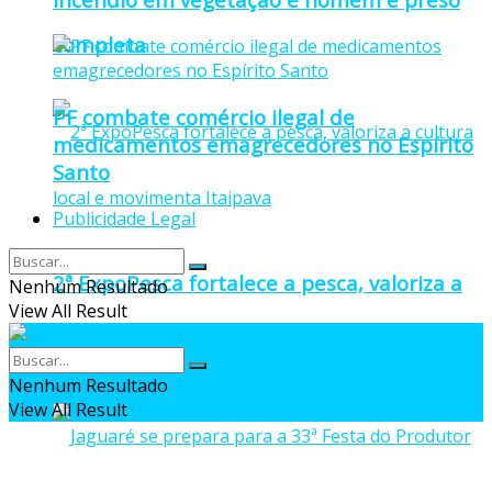
completa
PF combate comércio ilegal de
medicamentos emagrecedores no Espírito
Santo
Publicidade Legal
2ª ExpoPesca fortalece a pesca, valoriza a
Nenhum Resultado
View All Result
cultura local e movimenta Itaipava
Nenhum Resultado
View All Result