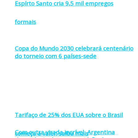
Espírto Santo cria 9,5 mil empregos
formais
Copa do Mundo 2030 celebrará centenário
do torneio com 6 países-sede
Tarifaço de 25% dos EUA sobre o Brasil
Com outra virada incrível, Argentina
começa a valer; saiba mais