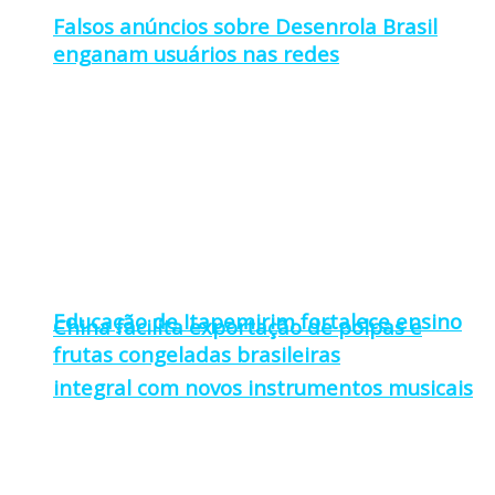
Falsos anúncios sobre Desenrola Brasil
enganam usuários nas redes
Educação de Itapemirim fortalece ensino
China facilita exportação de polpas e
frutas congeladas brasileiras
integral com novos instrumentos musicais