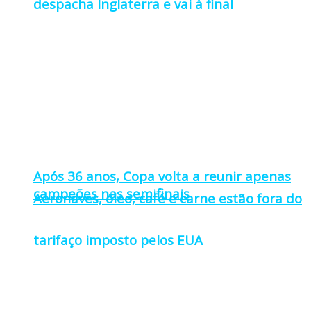
despacha Inglaterra e vai à final
Após 36 anos, Copa volta a reunir apenas
campeões nas semifinais
Aeronaves, óleo, café e carne estão fora do
tarifaço imposto pelos EUA