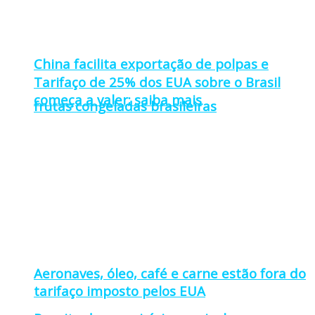
China facilita exportação de polpas e
Tarifaço de 25% dos EUA sobre o Brasil
começa a valer; saiba mais
frutas congeladas brasileiras
Aeronaves, óleo, café e carne estão fora do
tarifaço imposto pelos EUA