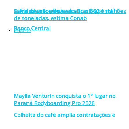
atividade econômica no Brasil, aponta
Safra de grãos deve alcançar 360,1 milhões
de toneladas, estima Conab
Banco Central
Esporte
Maylla Venturin conquista o 1º lugar no
Paraná Bodyboarding Pro 2026
Colheita do café amplia contratações e