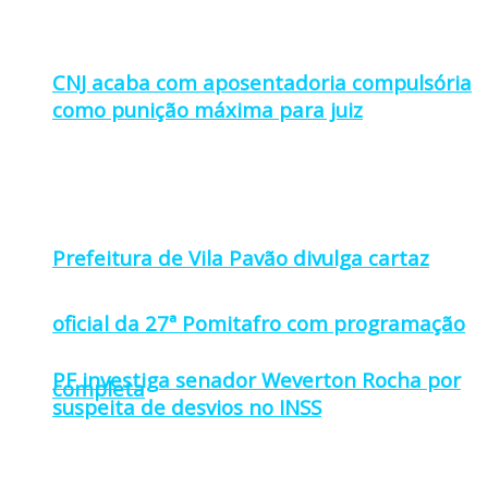
CNJ acaba com aposentadoria compulsória
como punição máxima para juiz
Prefeitura de Vila Pavão divulga cartaz
oficial da 27ª Pomitafro com programação
PF investiga senador Weverton Rocha por
completa
suspeita de desvios no INSS