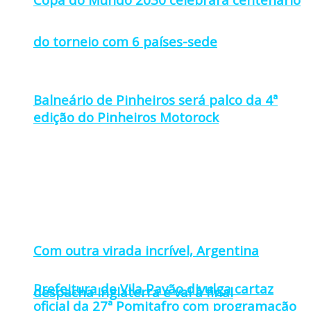
do torneio com 6 países-sede
Balneário de Pinheiros será palco da 4ª
edição do Pinheiros Motorock
Com outra virada incrível, Argentina
Prefeitura de Vila Pavão divulga cartaz
despacha Inglaterra e vai à final
oficial da 27ª Pomitafro com programação