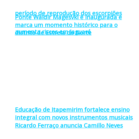
período de reprodução dos escorpiões
Ponte Waldir Magesvki é inaugurada e
marca um momento histórico para o
aumenta riscos em Jaguaré
distrito de Estrela do Norte
Educação de Itapemirim fortalece ensino
integral com novos instrumentos musicais
Ricardo Ferraço anuncia Camillo Neves