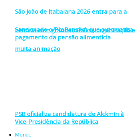
São João de Itabaiana 2026 entra para a
Sancionado o ‘Pix Pensão’, que automatiza
história com grande público, organização e
pagamento da pensão alimentícia
muita animação
PSB oficializa candidatura de Alckmin à
Vice-Presidência da República
Mundo