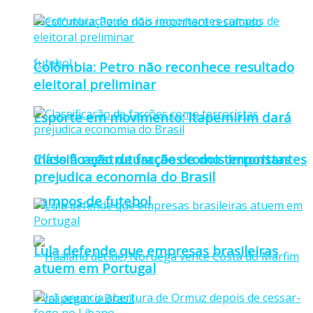
Colômbia: Petro não reconhece resultado
eleitoral preliminar
Esporte em movimento: Itapemirim dará
Classificação de facções como terroristas
início à reestruturação de dois importantes
prejudica economia do Brasil
campos de futebol
Lula defende que empresas brasileiras
atuem em Portugal