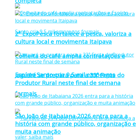
completa
2ª ExpoPesca fortalece a pesca, valoriza a
cultura local e movimenta Itaipava
Colheita do café amplia contratações e
Espírto Santo cria 9,5 mil empregos
Jaguaré se prepara para a 33ª Festa do
Produtor Rural neste final de semana
formais
São João de Itabaiana 2026 entra para a
história com grande público, organização e
muita animação