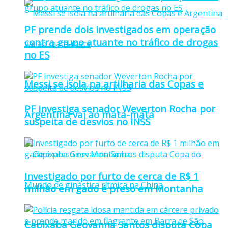
PF prende dois investigados em operação
contra grupo atuante no tráfico de drogas
no ES
Messi se isola na artilharia das Copas e
PF investiga senador Weverton Rocha por
Argentina vai ao mata-mata
suspeita de desvios no INSS
Investigado por furto de cerca de R$ 1
milhão em gado é preso em Montanha
Capixaba Geovanna Santos disputa Copa