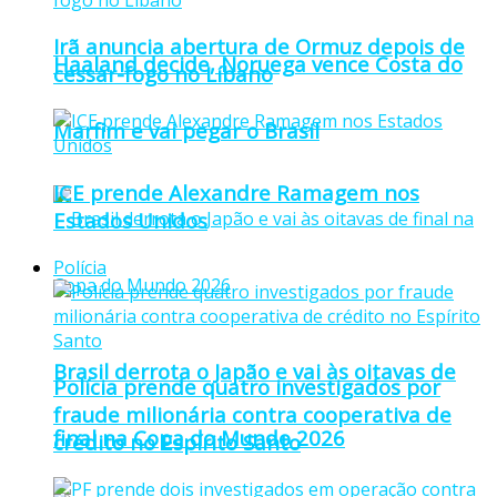
Irã anuncia abertura de Ormuz depois de
Haaland decide, Noruega vence Costa do
cessar-fogo no Líbano
Marfim e vai pegar o Brasil
ICE prende Alexandre Ramagem nos
Estados Unidos
Polícia
Brasil derrota o Japão e vai às oitavas de
Polícia prende quatro investigados por
fraude milionária contra cooperativa de
final na Copa do Mundo 2026
crédito no Espírito Santo