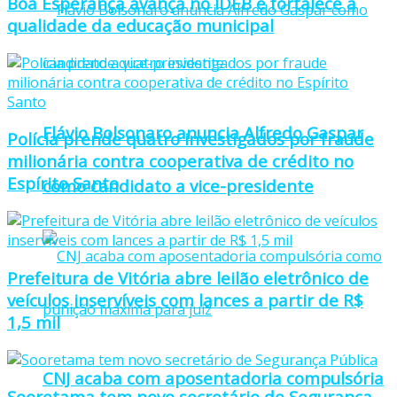
Boa Esperança avança no IDEB e fortalece a
qualidade da educação municipal
Flávio Bolsonaro anuncia Alfredo Gaspar
Polícia prende quatro investigados por fraude
milionária contra cooperativa de crédito no
Espírito Santo
como candidato a vice-presidente
Prefeitura de Vitória abre leilão eletrônico de
veículos inservíveis com lances a partir de R$
1,5 mil
CNJ acaba com aposentadoria compulsória
Sooretama tem novo secretário de Segurança