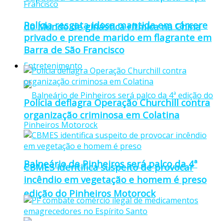
Polícia resgata idosa mantida em cárcere
do Mundo de ginástica rítmica na China
privado e prende marido em flagrante em
Barra de São Francisco
Entretenimento
Polícia deflagra Operação Churchill contra
organização criminosa em Colatina
Balneário de Pinheiros será palco da 4ª
CBMES identifica suspeito de provocar
incêndio em vegetação e homem é preso
edição do Pinheiros Motorock