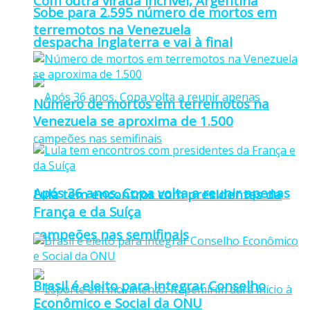
Com outra virada incrível, Argentina
Sobe para 2.595 número de mortos em
terremotos na Venezuela
despacha Inglaterra e vai à final
Número de mortos em terremotos na
Venezuela se aproxima de 1.500
Após 36 anos, Copa volta a reunir apenas
Lula tem encontros com presidentes da
França e da Suíça
campeões nas semifinais
Brasil é eleito para integrar Conselho
Econômico e Social da ONU