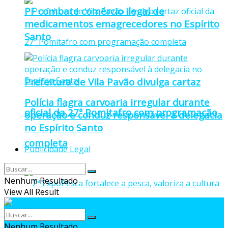
PF combate comércio ilegal de
medicamentos emagrecedores no Espírito
Santo
Prefeitura de Vila Pavão divulga cartaz
Polícia flagra carvoaria irregular durante
oficial da 27ª Pomitafro com programação
operação e conduz responsável à delegacia
no Espírito Santo
completa
Publicidade Legal
Nenhum Resultado
View All Result
Nenhum Resultado