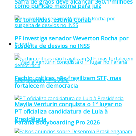
Safra de grãos deve alcançar 360,1 milhões
como punição máxima para juiz
de toneladas, estima Conab
PF investiga senador Weverton Rocha por
Esporte
suspeita de desvios no INSS
Fachin: críticas não fragilizam STF, mas
fortalecem democracia
Maylla Venturin conquista o 1º lugar no
PT oficializa candidatura de Lula à
Presidência
Paraná Bodyboarding Pro 2026