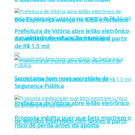
Boa Esperança avança no IDEB e fortalece
Prefeitura de Vitória abre leilão eletrônico
a qualidade da educação municipal
de veículos inservíveis com lances a partir
de R$ 1,5 mil
Sooretama tem novo secretário de
Segurança Pública
Prefeitura de Vitória abre leilão eletrônico
Proposta inédita quer que bets mostrem o
de veículos inservíveis com lances a partir
risco de perda antes da aposta