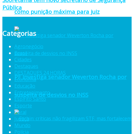
Pública
como punição máxima para juiz
Categorias
Agronegócio
Brasil
Cidades
Destaques
DESTAQUES 24 HORAS
PF investiga senador Weverton Rocha por
Economia
Educação
Entretenimento
suspeita de desvios no INSS
Espiríto Santo
Esporte
Geral
Justiça
Mundo
Polícia