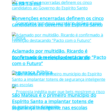
de R$ 1,5 mil
Convenções encerradas definem os cinco
candidatos ao Governo do Espírito Santo
Aclamado por multidão, Ricardo é
confirmado à reeleição destacando “Pacto
Sooretama tem novo secretário de
com o Futuro”
Segurança Pública
São Mateus é o primeiro município do
Espírito Santo a implantar totens de
segurança inteligente nas escolas