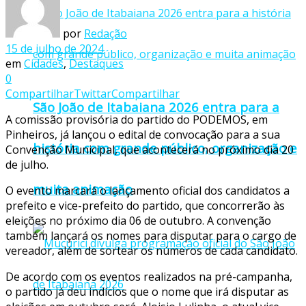
por
Redação
15 de julho de 2024
em
Cidades
,
Destaques
0
Compartilhar
Twittar
Compartilhar
São João de Itabaiana 2026 entra para a
A comissão provisória do partido do PODEMOS, em
Pinheiros, já lançou o edital de convocação para a sua
história com grande público, organização e
Convenção Municipal, que acontecerá no próximo dia 20
de julho.
muita animação
O evento marcará o lançamento oficial dos candidatos a
prefeito e vice-prefeito do partido, que concorrerão às
eleições no próximo dia 06 de outubro. A convenção
também lançará os nomes para disputar para o cargo de
vereador, além de sortear os números de cada candidato.
De acordo com os eventos realizados na pré-campanha,
o partido já deu indícios que o nome que irá disputar as