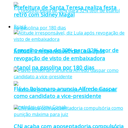
Prefeitura de Santa Teresa realiza festa
retrô com Sidney Magal
Brasil
Conselho eleva de 30% para 32% teor de
Atitude irresponsável, diz Lula após
revogação de visto de embaixadora
etanol na gasolina por 180 dias
Flávio Bolsonaro anuncia Alfredo Gaspar
como candidato a vice-presidente
CNJ acaba com aposentadoria compulsória