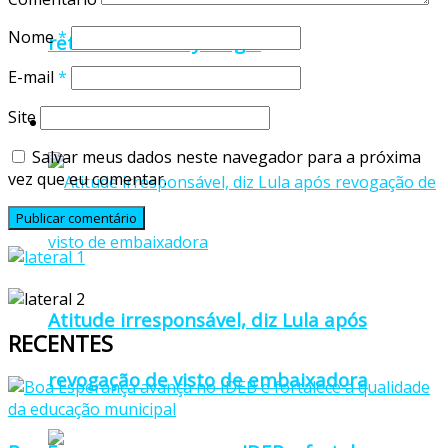
Nome
*
retrô com Sidney Magal
E-mail
*
Site
Brasil
Salvar meus dados neste navegador para a próxima
vez que eu comentar.
Atitude irresponsável, diz Lula após
RECENTES
revogação de visto de embaixadora