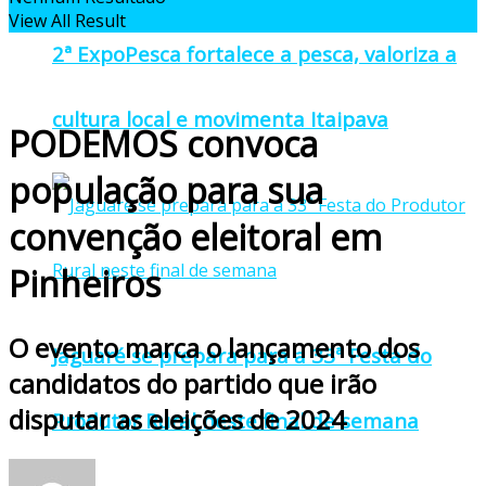
View All Result
2ª ExpoPesca fortalece a pesca, valoriza a
cultura local e movimenta Itaipava
PODEMOS convoca
população para sua
convenção eleitoral em
Pinheiros
O evento marca o lançamento dos
Jaguaré se prepara para a 33ª Festa do
candidatos do partido que irão
disputar as eleições de 2024
Produtor Rural neste final de semana