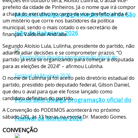
eleições em outubro será, Aloisio Lulinha, o atual vice-
prefeito da cidade de Pinheiros. Já o nome que irá compor
Mucurici divulga programação oficial do São
a chapa do executivo no cargo de vice-prefeito ainda é
um mistério que corre nos bastidores da política
municipal, sendo o mais cotado o ex-secretário de
João de Itabaiana 2026
finanças, Valdemar Andrade.
Segundo Aloísio Lula, Lulinha, presidente do partido, não
adianta adiar decisões e se comprometer prazos. “O
partido já está se organizando para começar a disputada
para as eleições de 2024” – afirmou Lulinha.
O nome de Lulinha já foi aceito pelo diretório estadual do
partido, presidido pelo deputado federal, Gilson Daniel,
que deu o aval para que ele fosse lançado como
candidato definitivo do partido.
Ponto Belo divulga programação oficial do
A Convenção do PODEMOS acontecerá no próximo
sábado (20), às 13 horas na escola Dr. Macedo Gomes.
Festival da Morena 2026
CONVENÇÃO