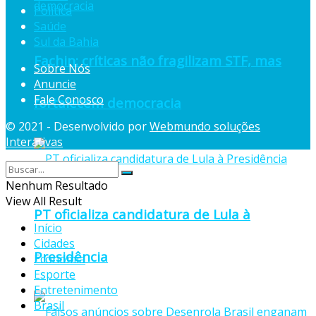
Política
Saúde
Sul da Bahia
Fachin: críticas não fragilizam STF, mas
Sobre Nós
Anuncie
Fale Conosco
fortalecem democracia
© 2021 - Desenvolvido por
Webmundo soluções
Interativas
Nenhum Resultado
View All Result
PT oficializa candidatura de Lula à
Início
Cidades
Presidência
Economia
Esporte
Entretenimento
Brasil