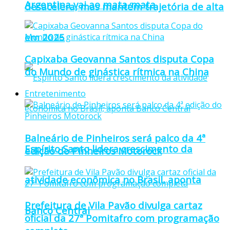
Argentina vai ao mata-mata
desacelera, mas mantém trajetória de alta
em 2025
Capixaba Geovanna Santos disputa Copa
do Mundo de ginástica rítmica na China
Entretenimento
Balneário de Pinheiros será palco da 4ª
Espírito Santo lidera crescimento da
edição do Pinheiros Motorock
atividade econômica no Brasil, aponta
Prefeitura de Vila Pavão divulga cartaz
Banco Central
oficial da 27ª Pomitafro com programação