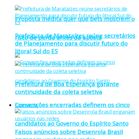
Proposta inédita quer que bets mostrem o
Prefeitura de Marataízes reúne secretários
risco de perda antes da aposta
de Planejamento para discutir futuro do
litoral Sul do ES
Prefeitura de Boa Esperança garante
continuidade da coleta seletiva
Convenções encerradas definem os cinco
Economia
candidatos ao Governo do Espírito Santo
Falsos anúncios sobre Desenrola Brasil