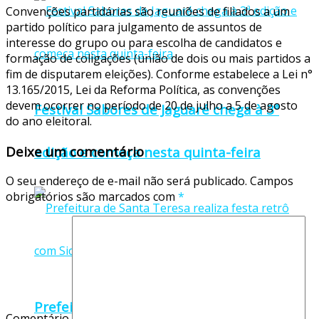
Convenções partidárias são reuniões de filiados a um
partido político para julgamento de assuntos de
interesse do grupo ou para escolha de candidatos e
formação de coligações (união de dois ou mais partidos a
fim de disputarem eleições). Conforme estabelece a Lei n°
13.165/2015, Lei da Reforma Política, as convenções
devem ocorrer no período de 20 de julho a 5 de agosto
Festival Sabores de Jaguaré chega à 3ª
do ano eleitoral.
Deixe um comentário
edição e começa nesta quinta-feira
O seu endereço de e-mail não será publicado.
Campos
obrigatórios são marcados com
*
Prefeitura de Santa Teresa realiza festa
Comentário