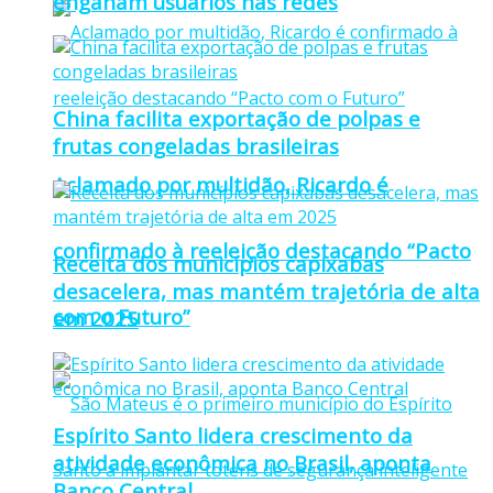
enganam usuários nas redes
China facilita exportação de polpas e
frutas congeladas brasileiras
Aclamado por multidão, Ricardo é
confirmado à reeleição destacando “Pacto
Receita dos municípios capixabas
desacelera, mas mantém trajetória de alta
com o Futuro”
em 2025
Espírito Santo lidera crescimento da
atividade econômica no Brasil, aponta
Banco Central