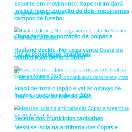
Esporte em movimento: Itapemirim dará
início à reestruturação de dois importantes
campos de futebol
China facilita exportação de polpas e
Haaland decide, Noruega vence Costa do
frutas congeladas brasileiras
Marfim e vai pegar o Brasil
Brasil derrota o Japão e vai às oitavas de
final na Copa do Mundo 2026
Receita dos municípios capixabas
Messi se isola na artilharia das Copas e