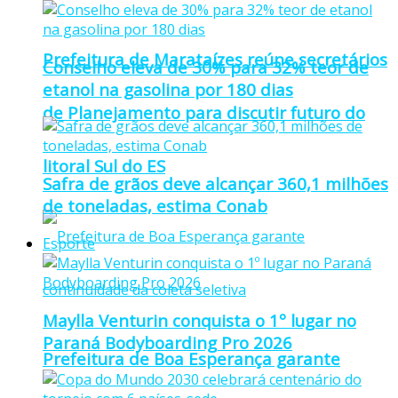
Prefeitura de Marataízes reúne secretários
Conselho eleva de 30% para 32% teor de
etanol na gasolina por 180 dias
de Planejamento para discutir futuro do
litoral Sul do ES
Safra de grãos deve alcançar 360,1 milhões
de toneladas, estima Conab
Esporte
Maylla Venturin conquista o 1º lugar no
Paraná Bodyboarding Pro 2026
Prefeitura de Boa Esperança garante