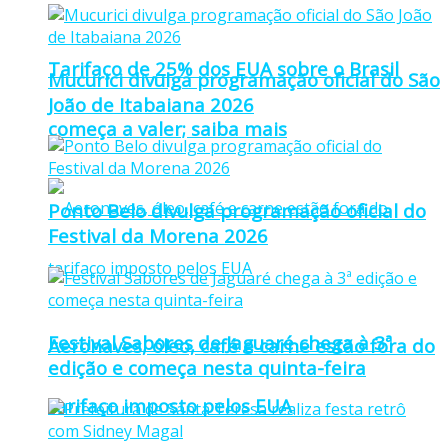
Tarifaço de 25% dos EUA sobre o Brasil
Mucurici divulga programação oficial do São
João de Itabaiana 2026
começa a valer; saiba mais
Ponto Belo divulga programação oficial do
Festival da Morena 2026
Festival Sabores de Jaguaré chega à 3ª
Aeronaves, óleo, café e carne estão fora do
edição e começa nesta quinta-feira
tarifaço imposto pelos EUA