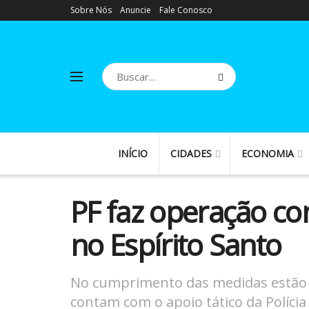
Sobre Nós
Anuncie
Fale Conosco
INÍCIO
CIDADES
ECONOMIA
PF faz operação con
no Espírito Santo
No cumprimento das medidas estão 
contam com o apoio tático da Polícia P