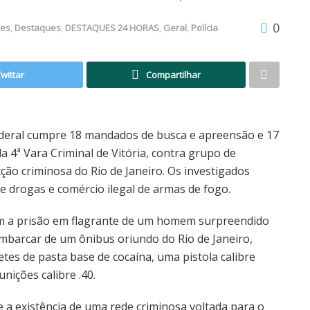
0
des
,
Destaques
,
DESTAQUES 24 HORAS
,
Geral
,
Polícia
Twittar
Compartilhar
 Federal cumpre 18 mandados de busca e apreensão e 17
 4ª Vara Criminal de Vitória, contra grupo de
ão criminosa do Rio de Janeiro. Os investigados
de drogas e comércio ilegal de armas de fogo.
com a prisão em flagrante de um homem surpreendido
sembarcar de um ônibus oriundo do Rio de Janeiro,
tes de pasta base de cocaína, uma pistola calibre
unições calibre .40.
 a existência de uma rede criminosa voltada para o