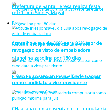
Prefeitura de Santa Teresa realiza festa
retrô com Sidney Magal
Brasil
Conselho eleva de 30% para 32% teor de
Atitude irresponsável, diz Lula após
revogação de visto de embaixadora
etanol na gasolina por 180 dias
Flávio Bolsonaro anuncia Alfredo Gaspar
como candidato a vice-presidente
CNJ acaba com aposentadoria compulsória