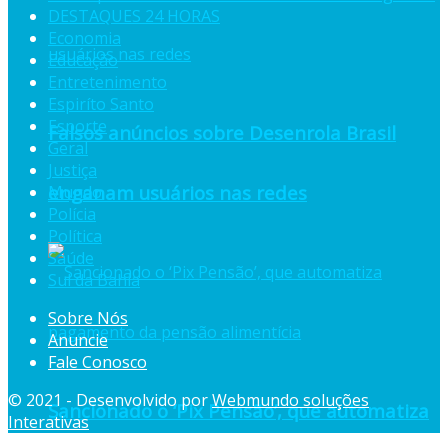
DESTAQUES 24 HORAS
Economia
Educação
Entretenimento
Espiríto Santo
Esporte
Falsos anúncios sobre Desenrola Brasil
Geral
Justiça
enganam usuários nas redes
Mundo
Polícia
Política
Saúde
Sul da Bahia
Sobre Nós
Anuncie
Fale Conosco
© 2021 - Desenvolvido por
Webmundo soluções
Sancionado o ‘Pix Pensão’, que automatiza
Interativas