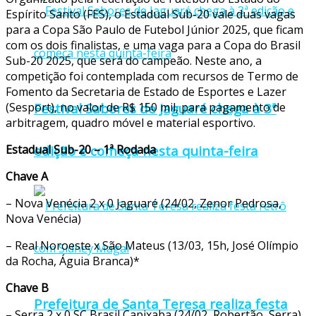
Espírito Santo (FES), o Estadual Sub-20 vale duas vagas
para a Copa São Paulo de Futebol Júnior 2025, que ficam
com os dois finalistas, e uma vaga para a Copa do Brasil
Sub-20 2025, que será do campeão. Neste ano, a
competição foi contemplada com recursos de Termo de
Fomento da Secretaria de Estado de Esportes e Lazer
Festival Sabores de Jaguaré chega à 3ª
(Sesport), no valor de R$ 150 mil, para pagamento de
arbitragem, quadro móvel e material esportivo.
edição e começa nesta quinta-feira
Estadual Sub-20 – 1ª Rodada
Chave A
– Nova Venécia 2 x 0 Jaguaré (24/02, Zenor Pedrosa,
Nova Venécia)
– Real Noroeste x São Mateus (13/03, 15h, José Olímpio
da Rocha, Águia Branca)*
Chave B
Prefeitura de Santa Teresa realiza festa
– Serra 2 x 0 SC Brasil Capixaba (24/02, Robertão, Serra)