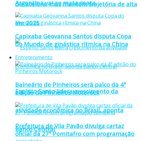
Argentina vai ao mata-mata
desacelera, mas mantém trajetória de alta
em 2025
Capixaba Geovanna Santos disputa Copa
do Mundo de ginástica rítmica na China
Entretenimento
Balneário de Pinheiros será palco da 4ª
Espírito Santo lidera crescimento da
edição do Pinheiros Motorock
atividade econômica no Brasil, aponta
Prefeitura de Vila Pavão divulga cartaz
Banco Central
oficial da 27ª Pomitafro com programação