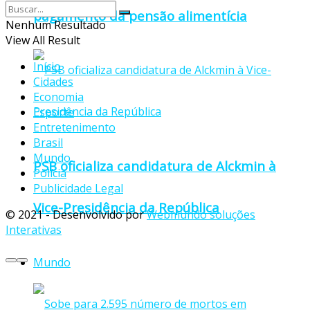
pagamento da pensão alimentícia
Nenhum Resultado
View All Result
Início
Cidades
Economia
Esporte
Entretenimento
Brasil
Mundo
PSB oficializa candidatura de Alckmin à
Polícia
Publicidade Legal
Vice-Presidência da República
© 2021 - Desenvolvido por
Webmundo soluções
Interativas
Mundo