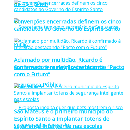
de R$ 1,5 mil
Convenções encerradas definem os cinco
candidatos ao Governo do Espírito Santo
Aclamado por multidão, Ricardo é
confirmado à reeleição destacando “Pacto
Sooretama tem novo secretário de
com o Futuro”
Segurança Pública
São Mateus é o primeiro município do
Espírito Santo a implantar totens de
segurança inteligente nas escolas