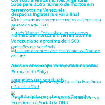
Com outra virada incrível, Argentina
Sobe para 2.595 número de mortos em
terremotos na Venezuela
despacha Inglaterra e vai à final
Número de mortos em terremotos na
Venezuela se aproxima de 1.500
Após 36 anos, Copa volta a reunir apenas
Lula tem encontros com presidentes da
França e da Suíça
campeões nas semifinais
Brasil é eleito para integrar Conselho
Econômico e Social da ONU