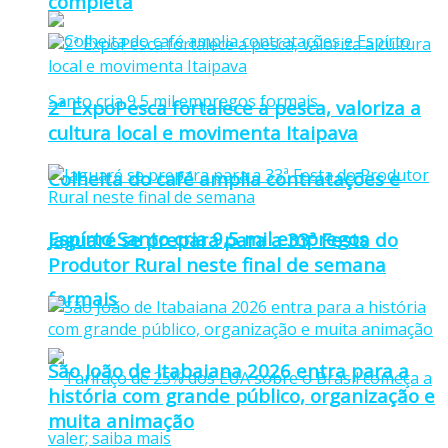
completa
2ª ExpoPesca fortalece a pesca, valoriza a
cultura local e movimenta Itaipava
Colheita do café amplia contratações e
Espírto Santo cria 9,5 mil empregos
Jaguaré se prepara para a 33ª Festa do
Produtor Rural neste final de semana
formais
São João de Itabaiana 2026 entra para a
história com grande público, organização e
muita animação