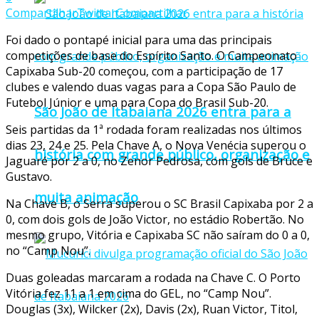
Compartilhar
Twittar
Compartilhar
Foi dado o pontapé inicial para uma das principais
competições de base do Espírito Santo. O Campeonato
Capixaba Sub-20 começou, com a participação de 17
clubes e valendo duas vagas para a Copa São Paulo de
Futebol Júnior e uma para Copa do Brasil Sub-20.
São João de Itabaiana 2026 entra para a
Seis partidas da 1ª rodada foram realizadas nos últimos
dias 23, 24 e 25. Pela Chave A, o Nova Venécia superou o
história com grande público, organização e
Jaguaré por 2 a 0, no Zenor Pedrosa, com gols de Bruce e
Gustavo.
muita animação
Na Chave B, o Serra superou o SC Brasil Capixaba por 2 a
0, com dois gols de João Victor, no estádio Robertão. No
mesmo grupo, Vitória e Capixaba SC não saíram do 0 a 0,
no “Camp Nou”.
Duas goleadas marcaram a rodada na Chave C. O Porto
Vitória fez 11 a 1 em cima do GEL, no “Camp Nou”.
Douglas (3x), Wilcker (2x), Davis (2x), Ruan Victor, Titol,