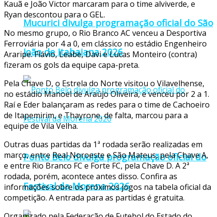
Kauã e João Victor marcaram para o time alviverde, e
Ryan descontou para o GEL.
Mucurici divulga programação oficial do São
No mesmo grupo, o Rio Branco AC venceu a Desportiva
Ferroviária por 4 a 0, em clássico no estádio Engenheiro
João de Itabaiana 2026
Araripe. Flávio, Leabe, Davi e Lucas Monteiro (contra)
fizeram os gols da equipe capa-preta.
Pela Chave D, o Estrela do Norte visitou o Vilavelhense,
no estádio Manoel de Araújo Oliveira, e venceu por 2 a 1.
Raí e Eder balançaram as redes para o time de Cachoeiro
de Itapemirim, e Thayrone, de falta, marcou para a
equipe de Vila Velha.
Outras duas partidas da 1ª rodada serão realizadas em
março, entre Real Noroeste e São Mateus, pela Chave A,
Ponto Belo divulga programação oficial do
e entre Rio Branco FC e Forte FC, pela Chave D. A 2ª
rodada, porém, acontece antes disso. Confira as
Festival da Morena 2026
informações sobre os próximos jogos na tabela oficial da
competição. A entrada para as partidas é gratuita.
Organizado pela Federação de Futebol do Estado do