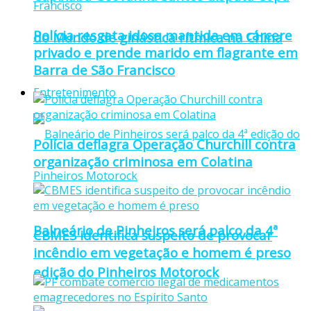
Polícia resgata idosa mantida em cárcere
do Mundo de ginástica rítmica na China
privado e prende marido em flagrante em
Barra de São Francisco
Entretenimento
Polícia deflagra Operação Churchill contra
organização criminosa em Colatina
Balneário de Pinheiros será palco da 4ª
CBMES identifica suspeito de provocar
incêndio em vegetação e homem é preso
edição do Pinheiros Motorock