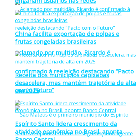
enganam usuários nas redes
China facilita exportação de polpas e
frutas congeladas brasileiras
Aclamado por multidão, Ricardo é
confirmado à reeleição destacando “Pacto
Receita dos municípios capixabas
desacelera, mas mantém trajetória de alta
com o Futuro”
em 2025
Espírito Santo lidera crescimento da
atividade econômica no Brasil, aponta
Banco Central