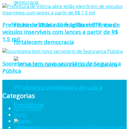
Fachin: críticas não fragilizam STF, mas
Prefeitura de Vitória abre leilão eletrônico de
veículos inservíveis com lances a partir de R$
1,5 mil
fortalecem democracia
Sooretama tem novo secretário de Segurança
Pública
PT oficializa candidatura de Lula à
Categorias
Presidência
Agronegócio
Brasil
Cidades
Destaques