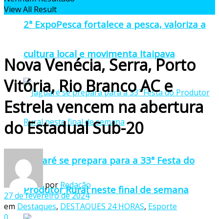
View All Result
2ª ExpoPesca fortalece a pesca, valoriza a
cultura local e movimenta Itaipava
Nova Venécia, Serra, Porto
Vitória, Rio Branco AC e
Estrela vencem na abertura
do Estadual Sub-20
Jaguaré se prepara para a 33ª Festa do
por
Redação
Produtor Rural neste final de semana
27 de fevereiro de 2024
em
Destaques
,
DESTAQUES 24 HORAS
,
Esporte
0