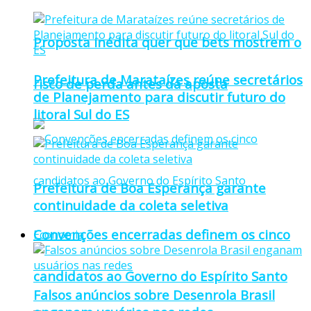
Proposta inédita quer que bets mostrem o
Prefeitura de Marataízes reúne secretários
risco de perda antes da aposta
de Planejamento para discutir futuro do
litoral Sul do ES
Prefeitura de Boa Esperança garante
continuidade da coleta seletiva
Convenções encerradas definem os cinco
Economia
candidatos ao Governo do Espírito Santo
Falsos anúncios sobre Desenrola Brasil