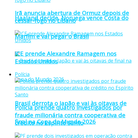
Irã anuncia abertura de Ormuz depois de
Haaland decide, Noruega vence Costa do
cessar-fogo no Líbano
Marfim e vai pegar o Brasil
ICE prende Alexandre Ramagem nos
Estados Unidos
Polícia
Brasil derrota o Japão e vai às oitavas de
Polícia prende quatro investigados por
fraude milionária contra cooperativa de
final na Copa do Mundo 2026
crédito no Espírito Santo