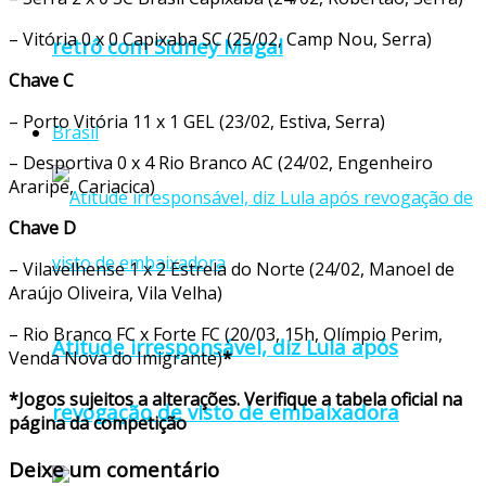
– Vitória 0 x 0 Capixaba SC (25/02, Camp Nou, Serra)
retrô com Sidney Magal
Chave C
– Porto Vitória 11 x 1 GEL (23/02, Estiva, Serra)
Brasil
– Desportiva 0 x 4 Rio Branco AC (24/02, Engenheiro
Araripe, Cariacica)
Chave D
– Vilavelhense 1 x 2 Estrela do Norte (24/02, Manoel de
Araújo Oliveira, Vila Velha)
– Rio Branco FC x Forte FC (20/03, 15h, Olímpio Perim,
Atitude irresponsável, diz Lula após
Venda Nova do Imigrante)
*
*Jogos sujeitos a alterações. Verifique a tabela oficial na
revogação de visto de embaixadora
página da competição
Deixe um comentário