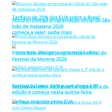
Tarifaço de 25% dos EUA sobre o Brasil
Mucurici divulga programação oficial do São
João de Itabaiana 2026
começa a valer; saiba mais
Ponto Belo divulga programação oficial do
Festival da Morena 2026
Festival Sabores de Jaguaré chega à 3ª
Aeronaves, óleo, café e carne estão fora do
edição e começa nesta quinta-feira
tarifaço imposto pelos EUA