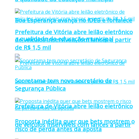
Boa Esperança avança no IDEB e fortalece
Prefeitura de Vitória abre leilão eletrônico
a qualidade da educação municipal
de veículos inservíveis com lances a partir
de R$ 1,5 mil
Sooretama tem novo secretário de
Segurança Pública
Prefeitura de Vitória abre leilão eletrônico
Proposta inédita quer que bets mostrem o
de veículos inservíveis com lances a partir
risco de perda antes da aposta