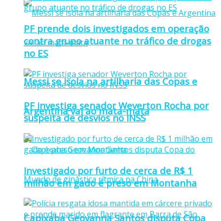
PF prende dois investigados em operação
contra grupo atuante no tráfico de drogas
no ES
Messi se isola na artilharia das Copas e
PF investiga senador Weverton Rocha por
Argentina vai ao mata-mata
suspeita de desvios no INSS
Investigado por furto de cerca de R$ 1
milhão em gado é preso em Montanha
Capixaba Geovanna Santos disputa Copa