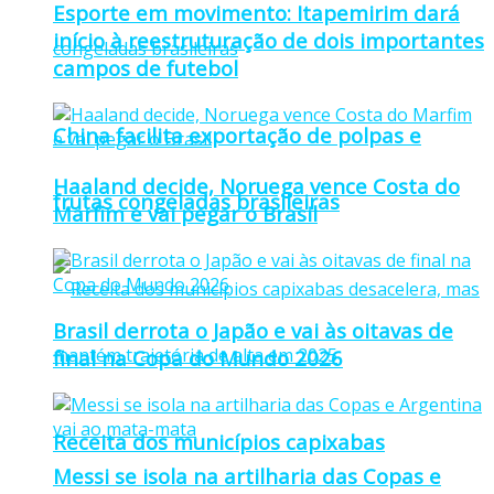
Esporte em movimento: Itapemirim dará
início à reestruturação de dois importantes
campos de futebol
China facilita exportação de polpas e
Haaland decide, Noruega vence Costa do
frutas congeladas brasileiras
Marfim e vai pegar o Brasil
Brasil derrota o Japão e vai às oitavas de
final na Copa do Mundo 2026
Receita dos municípios capixabas
Messi se isola na artilharia das Copas e