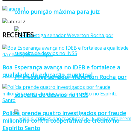
como punição máxima para juiz
RECENTES
Boa Esperança avança no IDEB e fortalece a
qualidade da educação municipal
PF investiga senador Weverton Rocha por
suspeita de desvios no INSS
Polícia prende quatro investigados por fraude
milionária contra cooperativa de crédito no
Espírito Santo