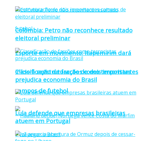
Colômbia: Petro não reconhece resultado
eleitoral preliminar
Esporte em movimento: Itapemirim dará
Classificação de facções como terroristas
início à reestruturação de dois importantes
prejudica economia do Brasil
campos de futebol
Lula defende que empresas brasileiras
atuem em Portugal