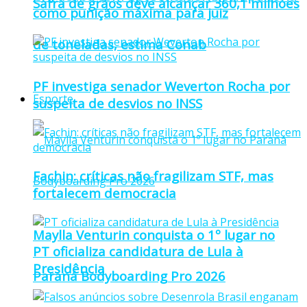
Safra de grãos deve alcançar 360,1 milhões
como punição máxima para juiz
de toneladas, estima Conab
PF investiga senador Weverton Rocha por
Esporte
suspeita de desvios no INSS
Fachin: críticas não fragilizam STF, mas
fortalecem democracia
Maylla Venturin conquista o 1º lugar no
PT oficializa candidatura de Lula à
Presidência
Paraná Bodyboarding Pro 2026