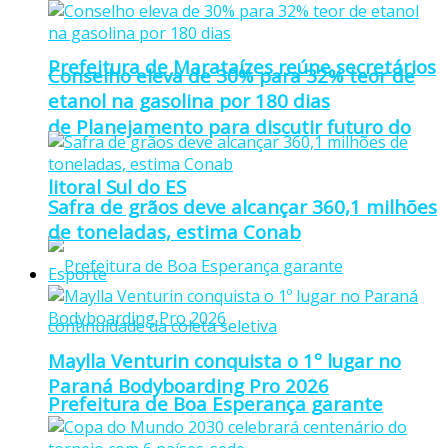
Prefeitura de Marataízes reúne secretários
Conselho eleva de 30% para 32% teor de
etanol na gasolina por 180 dias
de Planejamento para discutir futuro do
litoral Sul do ES
Safra de grãos deve alcançar 360,1 milhões
de toneladas, estima Conab
Esporte
Maylla Venturin conquista o 1º lugar no
Paraná Bodyboarding Pro 2026
Prefeitura de Boa Esperança garante