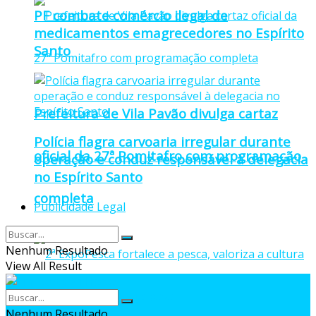
PF combate comércio ilegal de
medicamentos emagrecedores no Espírito
Santo
Prefeitura de Vila Pavão divulga cartaz
Polícia flagra carvoaria irregular durante
oficial da 27ª Pomitafro com programação
operação e conduz responsável à delegacia
no Espírito Santo
completa
Publicidade Legal
Nenhum Resultado
View All Result
Nenhum Resultado