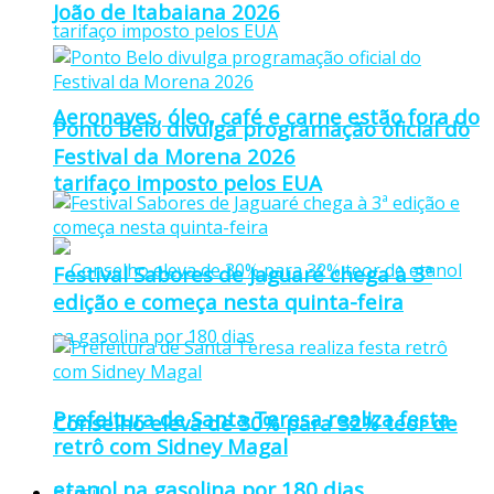
João de Itabaiana 2026
Aeronaves, óleo, café e carne estão fora do
Ponto Belo divulga programação oficial do
Festival da Morena 2026
tarifaço imposto pelos EUA
Festival Sabores de Jaguaré chega à 3ª
edição e começa nesta quinta-feira
Prefeitura de Santa Teresa realiza festa
Conselho eleva de 30% para 32% teor de
retrô com Sidney Magal
etanol na gasolina por 180 dias
Brasil