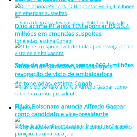
Dino aciona PF após TCU apontar R$ 55,4
milhões em emendas suspeitas
Safra de grãos deve alcançar 360,1 milhões
Atitude irresponsável, diz Lula após
revogação de visto de embaixadora
de toneladas, estima Conab
Flávio Bolsonaro anuncia Alfredo Gaspar
Esporte
como candidato a vice-presidente