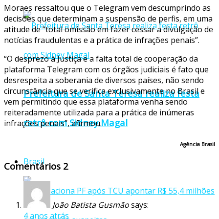
Moraes ressaltou que o Telegram vem descumprindo as
decisões que determinam a suspensão de perfis, em uma
atitude de “total omissão em fazer cessar a divulgação de
notícias fraudulentas e a prática de infrações penais”.
“O desprezo à Justiça e a falta total de cooperação da
plataforma Telegram com os órgãos judiciais é fato que
desrespeita a soberania de diversos países, não sendo
circunstância que se verifica exclusivamente no Brasil e
Prefeitura de Santa Teresa realiza festa
vem permitindo que essa plataforma venha sendo
reiteradamente utilizada para a prática de inúmeras
retrô com Sidney Magal
infrações penais”, afirmou.
Agência Brasil
Brasil
Comentários
2
João Batista Gusmão
says:
4 anos atrás