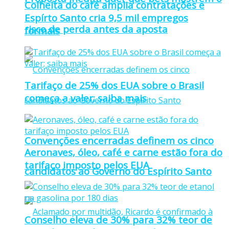
Colheita do café amplia contratações e
Espírto Santo cria 9,5 mil empregos
risco de perda antes da aposta
formais
Tarifaço de 25% dos EUA sobre o Brasil
começa a valer; saiba mais
Convenções encerradas definem os cinco
Aeronaves, óleo, café e carne estão fora do
tarifaço imposto pelos EUA
candidatos ao Governo do Espírito Santo
Conselho eleva de 30% para 32% teor de