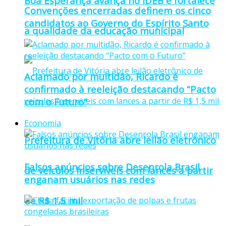
Boa Esperança avança no IDEB e fortalece
Convenções encerradas definem os cinco
candidatos ao Governo do Espírito Santo
a qualidade da educação municipal
Aclamado por multidão, Ricardo é
confirmado à reeleição destacando “Pacto
com o Futuro”
Economia
Prefeitura de Vitória abre leilão eletrônico
Falsos anúncios sobre Desenrola Brasil
de veículos inservíveis com lances a partir
enganam usuários nas redes
de R$ 1,5 mil