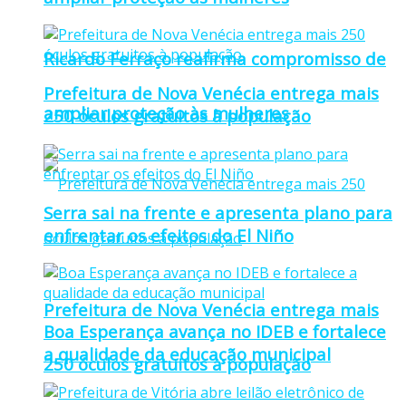
Ricardo Ferraço reafirma compromisso de
Prefeitura de Nova Venécia entrega mais
ampliar proteção às mulheres
250 óculos gratuitos à população
Serra sai na frente e apresenta plano para
enfrentar os efeitos do El Niño
Prefeitura de Nova Venécia entrega mais
Boa Esperança avança no IDEB e fortalece
a qualidade da educação municipal
250 óculos gratuitos à população