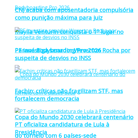
CNJ acaba com aposentadoria compulsória
como punição máxima para juiz
Maylla Venturin conquista o 1º lugar no
Paraná Bodyboarding Pro 2026
PF investiga senador Weverton Rocha por
suspeita de desvios no INSS
Fachin: críticas não fragilizam STF, mas
fortalecem democracia
Copa do Mundo 2030 celebrará centenário
PT oficializa candidatura de Lula à
Presidência
do torneio com 6 países-sede