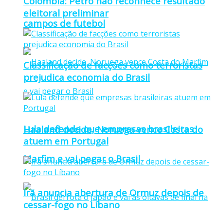
Colômbia: Petro não reconhece resultado
eleitoral preliminar
campos de futebol
Classificação de facções como terroristas
prejudica economia do Brasil
Lula defende que empresas brasileiras
Haaland decide, Noruega vence Costa do
atuem em Portugal
Marfim e vai pegar o Brasil
Irã anuncia abertura de Ormuz depois de
cessar-fogo no Líbano