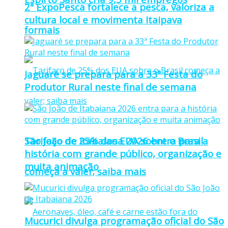
2ª ExpoPesca fortalece a pesca, valoriza a
cultura local e movimenta Itaipava
formais
Jaguaré se prepara para a 33ª Festa do
Produtor Rural neste final de semana
Tarifaço de 25% dos EUA sobre o Brasil
São João de Itabaiana 2026 entra para a
história com grande público, organização e
muita animação
começa a valer; saiba mais
Mucurici divulga programação oficial do São