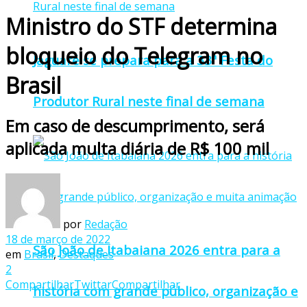
Ministro do STF determina
bloqueio do Telegram no
Jaguaré se prepara para a 33ª Festa do
Brasil
Produtor Rural neste final de semana
Em caso de descumprimento, será
aplicada multa diária de R$ 100 mil
por
Redação
18 de março de 2022
São João de Itabaiana 2026 entra para a
em
Brasil
,
Destaques
2
Compartilhar
Twittar
Compartilhar
história com grande público, organização e