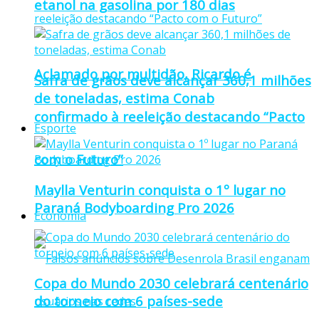
etanol na gasolina por 180 dias
Aclamado por multidão, Ricardo é
Safra de grãos deve alcançar 360,1 milhões
de toneladas, estima Conab
confirmado à reeleição destacando “Pacto
Esporte
com o Futuro”
Maylla Venturin conquista o 1º lugar no
Paraná Bodyboarding Pro 2026
Economia
Copa do Mundo 2030 celebrará centenário
do torneio com 6 países-sede