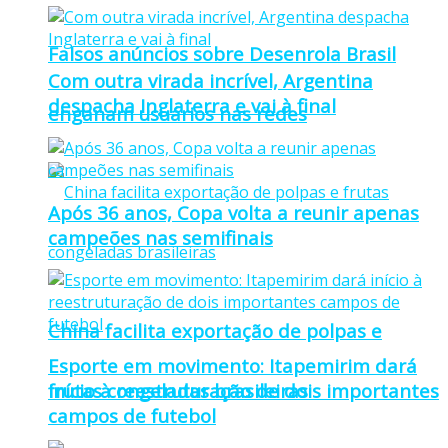
Falsos anúncios sobre Desenrola Brasil
Com outra virada incrível, Argentina
despacha Inglaterra e vai à final
enganam usuários nas redes
Após 36 anos, Copa volta a reunir apenas
campeões nas semifinais
China facilita exportação de polpas e
Esporte em movimento: Itapemirim dará
frutas congeladas brasileiras
início à reestruturação de dois importantes
campos de futebol