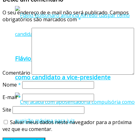
O seu endereço de e-mail não será publicado.
Campos
obrigatórios são marcados com
*
Flávio Bolsonaro anuncia Alfredo Gaspar
Comentário
como candidato a vice-presidente
Nome
*
E-mail
*
Site
Salvar meus dados neste navegador para a próxima
vez que eu comentar.