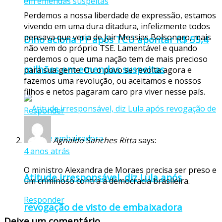
Perdemos a nossa liberdade de expressão, estamos
vivendo em uma dura ditadura, infelizmente todos
pensava que veria de Jair Messias Bolsonaro, mais
Dino aciona PF após TCU apontar R$ 55,4
não vem do próprio TSE. Lamentável e quando
perdemos o que uma nação tem de mais precioso
milhões em emendas suspeitas
para sua gente. Ou o povo se revolta agora e
fazemos uma revolução, ou aceitamos e nossos
filhos e netos pagaram caro pra viver nesse país.
Responder
Agnaldo Sanches Ritta
says:
4 anos atrás
O ministro Alexandra de Moraes precisa ser preso e
Atitude irresponsável, diz Lula após
um criminoso contra a democracia brasileira.
Responder
revogação de visto de embaixadora
Deixe um comentário