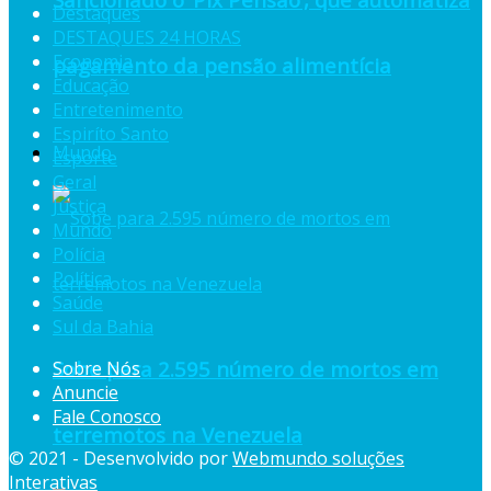
Destaques
DESTAQUES 24 HORAS
Economia
pagamento da pensão alimentícia
Educação
Entretenimento
Espiríto Santo
Mundo
Esporte
Geral
Justiça
Mundo
Polícia
Política
Saúde
Sul da Bahia
Sobe para 2.595 número de mortos em
Sobre Nós
Anuncie
Fale Conosco
terremotos na Venezuela
© 2021 - Desenvolvido por
Webmundo soluções
Interativas