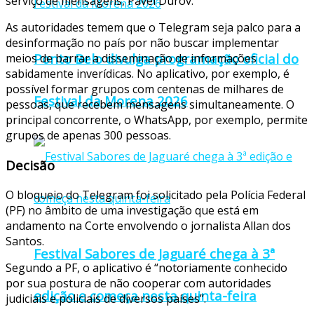
serviço de mensagens, Pavel Durov.
As autoridades temem que o Telegram seja palco para a
desinformação no país por não buscar implementar
Ponto Belo divulga programação oficial do
meios de barrar a disseminação de informações
sabidamente inverídicas. No aplicativo, por exemplo, é
possível formar grupos com centenas de milhares de
Festival da Morena 2026
pessoas, que recebem mensagens simultaneamente. O
principal concorrente, o WhatsApp, por exemplo, permite
grupos de apenas 300 pessoas.
Decisão
O bloqueio do Telegram foi solicitado pela Polícia Federal
(PF) no âmbito de uma investigação que está em
andamento na Corte envolvendo o jornalista Allan dos
Santos.
Festival Sabores de Jaguaré chega à 3ª
Segundo a PF, o aplicativo é “notoriamente conhecido
por sua postura de não cooperar com autoridades
edição e começa nesta quinta-feira
judiciais e policiais de diversos países”.