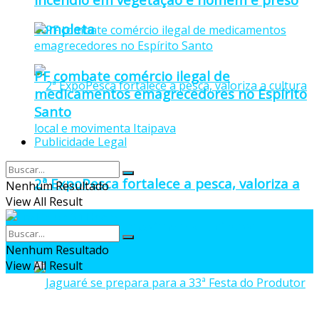
completa
PF combate comércio ilegal de
medicamentos emagrecedores no Espírito
Santo
Publicidade Legal
2ª ExpoPesca fortalece a pesca, valoriza a
Nenhum Resultado
View All Result
cultura local e movimenta Itaipava
Nenhum Resultado
View All Result