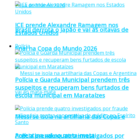
ICE prende Alexandre Ramagem nos
Brasil derrota o Japão e vai às oitavas de
Estados Unidos
Polícia
final na Copa do Mundo 2026
Polícia e Guarda Municipal prendem três
suspeitos e recuperam bens furtados de
escola municipal em Marataízes
Messi se isola na artilharia das Copas e
Argentina vai ao mata-mata
Polícia prende quatro investigados por