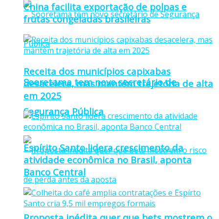
China facilita exportação de polpas e
frutas congeladas brasileiras
Receita dos municípios capixabas
Sooretama tem novo secretário de
desacelera, mas mantém trajetória de alta
em 2025
Segurança Pública
Espírito Santo lidera crescimento da
atividade econômica no Brasil, aponta
Banco Central
Proposta inédita quer que bets mostrem o