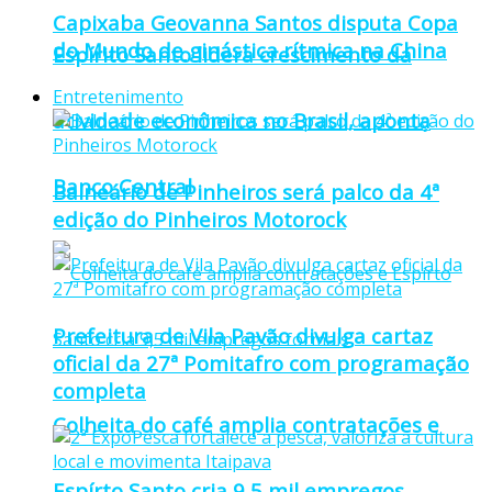
Capixaba Geovanna Santos disputa Copa
do Mundo de ginástica rítmica na China
Espírito Santo lidera crescimento da
Entretenimento
atividade econômica no Brasil, aponta
Banco Central
Balneário de Pinheiros será palco da 4ª
edição do Pinheiros Motorock
Prefeitura de Vila Pavão divulga cartaz
oficial da 27ª Pomitafro com programação
completa
Colheita do café amplia contratações e
Espírto Santo cria 9,5 mil empregos