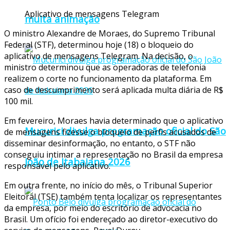
Aplicativo de mensagens Telegram
muita animação
O ministro Alexandre de Moraes, do Supremo Tribunal
Federal (STF), determinou hoje (18) o bloqueio do
aplicativo de mensagens Telegram. Na decisão, o
ministro determinou que as operadoras de telefonia
realizem o corte no funcionamento da plataforma. Em
caso de descumprimento será aplicada multa diária de R$
100 mil.
Em fevereiro, Moraes havia determinado que o aplicativo
Mucurici divulga programação oficial do São
de mensagens fizesse o bloqueio de perfis acusados de
disseminar desinformação, no entanto, o STF não
conseguiu intimar a representação no Brasil da empresa
João de Itabaiana 2026
responsável pelo aplicativo.
Em outra frente, no início do mês, o Tribunal Superior
Eleitoral (TSE) também tenta localizar os representantes
da empresa, por meio do escritório de advocacia no
Brasil. Um ofício foi endereçado ao diretor-executivo do