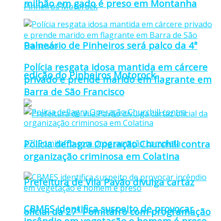
milhão em gado é preso em Montanha
Balneário de Pinheiros será palco da 4ª
Polícia resgata idosa mantida em cárcere
edição do Pinheiros Motorock
privado e prende marido em flagrante em
Barra de São Francisco
Polícia deflagra Operação Churchill contra
organização criminosa em Colatina
Prefeitura de Vila Pavão divulga cartaz
CBMES identifica suspeito de provocar
oficial da 27ª Pomitafro com programação
incêndio em vegetação e homem é preso