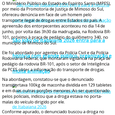
O Ministério Público do Estado do Espírito Santo (MPES),
por meio da Promotoria de Justiça de Mimoso do Sul,
ofereceu denúncia em face de um homem pelo
transporte ilegal de drogas entre Estados do país. A
apreensão dos entorpecentes aconteceu no dia 14 de
junho, por volta das 3h30 da madrugada, na Rodovia BR-
101, próximo à praça de pedágio do quilômetro 340, no
São João de Itabaiana 2026 entra para a
município de Mimoso do Sul.
Ele foi abordado por agentes da Polícia Civil e da Polícia
história com grande público, organização e
Rodoviária Federal, que montaram vigilância na praça de
pedágio da rodovia BR-101, após o setor de Inteligência
da PCES obter a informação do transporte de drogas.
muita animação
Na abordagem, constatou-se que o denunciado
transportava 100kg de maconha dividida em 129 tabletes
e em duas outras porções menores. Ao ser questionado
pelos policiais, indicou que a droga estava no porta-
malas do veículo dirigido por ele.
Conforme apurado, o denunciado buscou a droga no