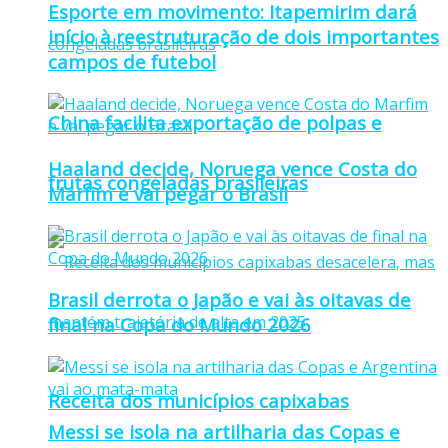
Esporte em movimento: Itapemirim dará
início à reestruturação de dois importantes
campos de futebol
China facilita exportação de polpas e
Haaland decide, Noruega vence Costa do
frutas congeladas brasileiras
Marfim e vai pegar o Brasil
Brasil derrota o Japão e vai às oitavas de
final na Copa do Mundo 2026
Receita dos municípios capixabas
Messi se isola na artilharia das Copas e