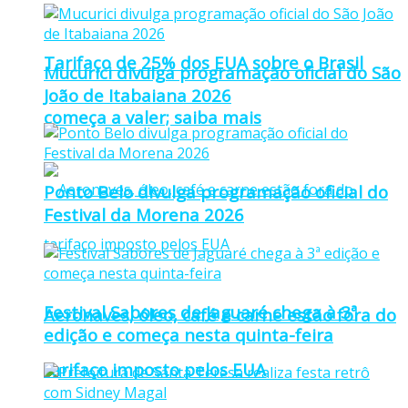
Tarifaço de 25% dos EUA sobre o Brasil
Mucurici divulga programação oficial do São
João de Itabaiana 2026
começa a valer; saiba mais
Ponto Belo divulga programação oficial do
Festival da Morena 2026
Festival Sabores de Jaguaré chega à 3ª
Aeronaves, óleo, café e carne estão fora do
edição e começa nesta quinta-feira
tarifaço imposto pelos EUA