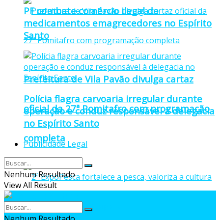
PF combate comércio ilegal de
medicamentos emagrecedores no Espírito
Santo
Prefeitura de Vila Pavão divulga cartaz
Polícia flagra carvoaria irregular durante
oficial da 27ª Pomitafro com programação
operação e conduz responsável à delegacia
no Espírito Santo
completa
Publicidade Legal
Nenhum Resultado
View All Result
Nenhum Resultado