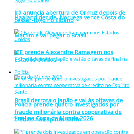
Irã anuncia abertura de Ormuz depois de
Haaland decide, Noruega vence Costa do
cessar-fogo no Líbano
Marfim e vai pegar o Brasil
ICE prende Alexandre Ramagem nos
Estados Unidos
Polícia
Brasil derrota o Japão e vai às oitavas de
Polícia prende quatro investigados por
fraude milionária contra cooperativa de
final na Copa do Mundo 2026
crédito no Espírito Santo