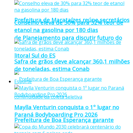
Prefeitura de Marataízes reúne secretários
Conselho eleva de 30% para 32% teor de
etanol na gasolina por 180 dias
de Planejamento para discutir futuro do
litoral Sul do ES
Safra de grãos deve alcançar 360,1 milhões
de toneladas, estima Conab
Esporte
Maylla Venturin conquista o 1º lugar no
Paraná Bodyboarding Pro 2026
Prefeitura de Boa Esperança garante