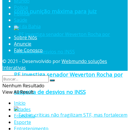
Mundo
Polícia
como punição máxima para juiz
Política
Saúde
Sul da Bahia
Sobre Nós
Anuncie
Fale Conosco
© 2021 - Desenvolvido por
Webmundo soluções
Interativas
PF investiga senador Weverton Rocha por
Nenhum Resultado
suspeita de desvios no INSS
View All Result
Início
Cidades
Economia
Esporte
Entretenimento