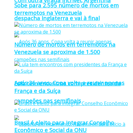
Com outra virada incrível, Argentina
Sobe para 2.595 número de mortos em
terremotos na Venezuela
despacha Inglaterra e vai à final
Número de mortos em terremotos na
Venezuela se aproxima de 1.500
Após 36 anos, Copa volta a reunir apenas
Lula tem encontros com presidentes da
França e da Suíça
campeões nas semifinais
Brasil é eleito para integrar Conselho
Econômico e Social da ONU