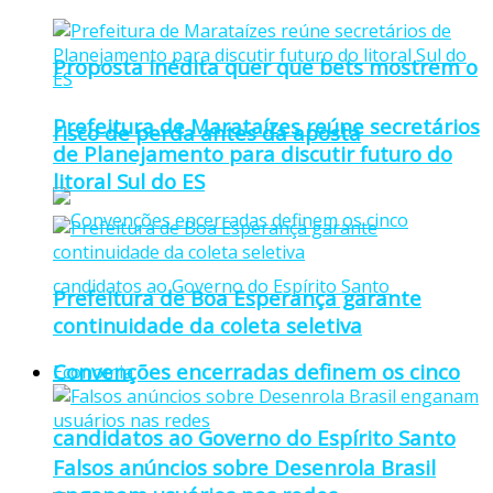
Proposta inédita quer que bets mostrem o
Prefeitura de Marataízes reúne secretários
risco de perda antes da aposta
de Planejamento para discutir futuro do
litoral Sul do ES
Prefeitura de Boa Esperança garante
continuidade da coleta seletiva
Convenções encerradas definem os cinco
Economia
candidatos ao Governo do Espírito Santo
Falsos anúncios sobre Desenrola Brasil