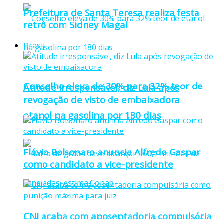
Prefeitura de Santa Teresa realiza festa
retrô com Sidney Magal
Brasil
Conselho eleva de 30% para 32% teor de
Atitude irresponsável, diz Lula após
revogação de visto de embaixadora
etanol na gasolina por 180 dias
Flávio Bolsonaro anuncia Alfredo Gaspar
como candidato a vice-presidente
CNJ acaba com aposentadoria compulsória