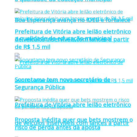
Boa Esperança avança no IDEB e fortalece
Prefeitura de Vitória abre leilão eletrônico
a qualidade da educação municipal
de veículos inservíveis com lances a partir
de R$ 1,5 mil
Sooretama tem novo secretário de
Segurança Pública
Prefeitura de Vitória abre leilão eletrônico
Proposta inédita quer que bets mostrem o
de veículos inservíveis com lances a partir
risco de perda antes da aposta