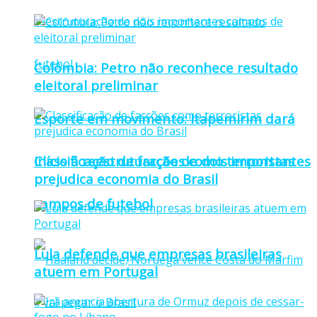
Colômbia: Petro não reconhece resultado
eleitoral preliminar
Esporte em movimento: Itapemirim dará
Classificação de facções como terroristas
início à reestruturação de dois importantes
prejudica economia do Brasil
campos de futebol
Lula defende que empresas brasileiras
atuem em Portugal