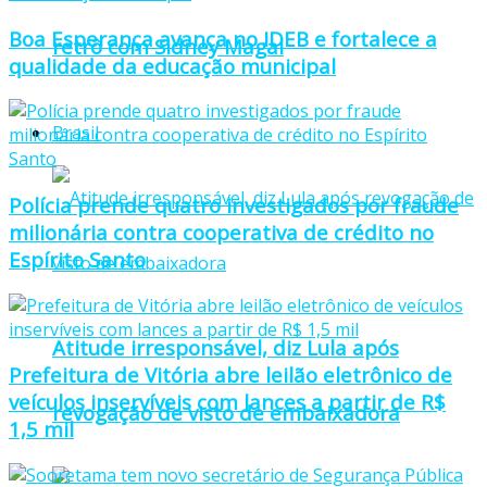
Boa Esperança avança no IDEB e fortalece a
retrô com Sidney Magal
qualidade da educação municipal
Brasil
Polícia prende quatro investigados por fraude
milionária contra cooperativa de crédito no
Espírito Santo
Atitude irresponsável, diz Lula após
Prefeitura de Vitória abre leilão eletrônico de
veículos inservíveis com lances a partir de R$
revogação de visto de embaixadora
1,5 mil