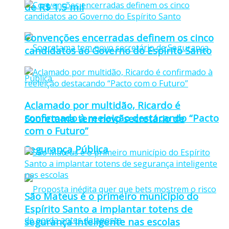
de R$ 1,5 mil
Convenções encerradas definem os cinco
candidatos ao Governo do Espírito Santo
Aclamado por multidão, Ricardo é
confirmado à reeleição destacando “Pacto
Sooretama tem novo secretário de
com o Futuro”
Segurança Pública
São Mateus é o primeiro município do
Espírito Santo a implantar totens de
segurança inteligente nas escolas