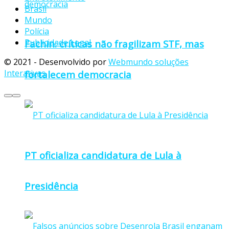
Brasil
Mundo
Polícia
Publicidade Legal
Fachin: críticas não fragilizam STF, mas
© 2021 - Desenvolvido por
Webmundo soluções
Interativas
fortalecem democracia
PT oficializa candidatura de Lula à
Presidência