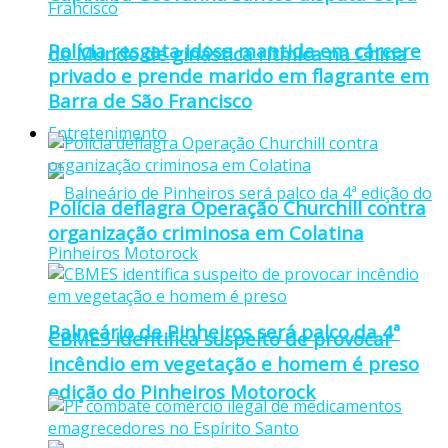
Polícia resgata idosa mantida em cárcere
do Mundo de ginástica rítmica na China
privado e prende marido em flagrante em
Barra de São Francisco
Entretenimento
Polícia deflagra Operação Churchill contra
organização criminosa em Colatina
Balneário de Pinheiros será palco da 4ª
CBMES identifica suspeito de provocar
incêndio em vegetação e homem é preso
edição do Pinheiros Motorock