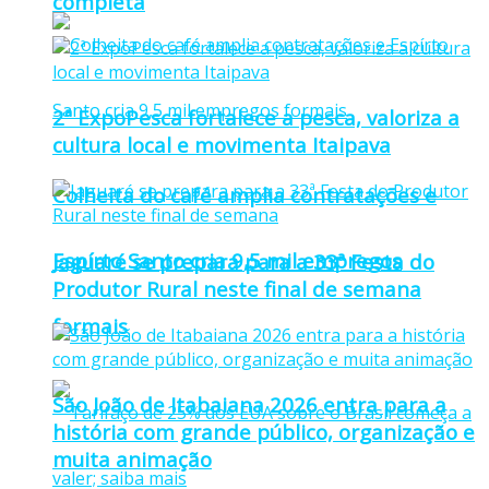
completa
2ª ExpoPesca fortalece a pesca, valoriza a
cultura local e movimenta Itaipava
Colheita do café amplia contratações e
Espírto Santo cria 9,5 mil empregos
Jaguaré se prepara para a 33ª Festa do
Produtor Rural neste final de semana
formais
São João de Itabaiana 2026 entra para a
história com grande público, organização e
muita animação