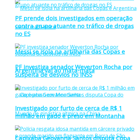
PF prende dois investigados em operação
contra grupo atuante no tráfico de drogas
no ES
Messi se isola na artilharia das Copas e
PF investiga senador Weverton Rocha por
Argentina vai ao mata-mata
suspeita de desvios no INSS
Investigado por furto de cerca de R$ 1
milhão em gado é preso em Montanha
Capixaba Geovanna Santos disputa Copa