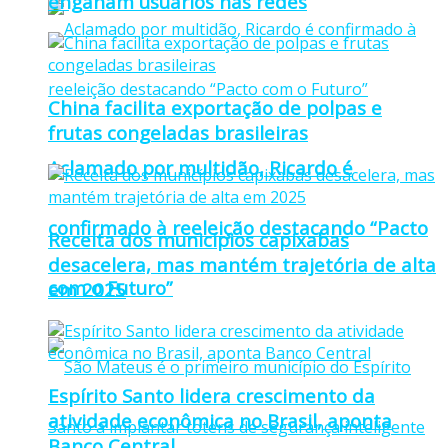
enganam usuários nas redes
China facilita exportação de polpas e
frutas congeladas brasileiras
Aclamado por multidão, Ricardo é
confirmado à reeleição destacando “Pacto
Receita dos municípios capixabas
desacelera, mas mantém trajetória de alta
com o Futuro”
em 2025
Espírito Santo lidera crescimento da
atividade econômica no Brasil, aponta
Banco Central