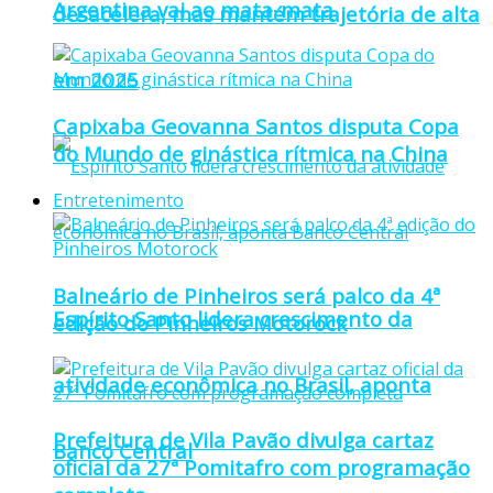
Argentina vai ao mata-mata
desacelera, mas mantém trajetória de alta
em 2025
Capixaba Geovanna Santos disputa Copa
do Mundo de ginástica rítmica na China
Entretenimento
Balneário de Pinheiros será palco da 4ª
Espírito Santo lidera crescimento da
edição do Pinheiros Motorock
atividade econômica no Brasil, aponta
Prefeitura de Vila Pavão divulga cartaz
Banco Central
oficial da 27ª Pomitafro com programação