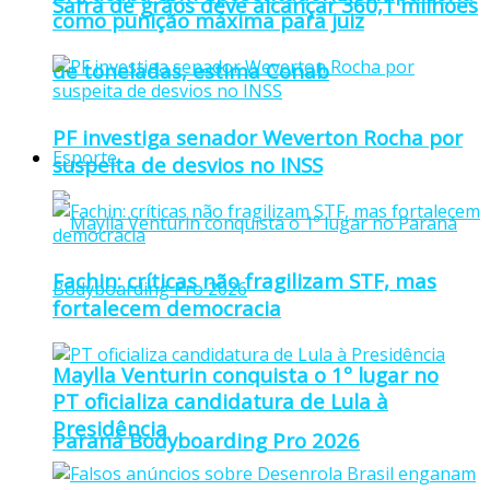
Safra de grãos deve alcançar 360,1 milhões
como punição máxima para juiz
de toneladas, estima Conab
PF investiga senador Weverton Rocha por
Esporte
suspeita de desvios no INSS
Fachin: críticas não fragilizam STF, mas
fortalecem democracia
Maylla Venturin conquista o 1º lugar no
PT oficializa candidatura de Lula à
Presidência
Paraná Bodyboarding Pro 2026