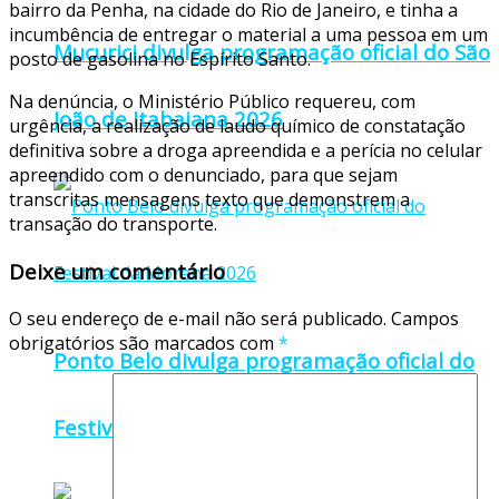
bairro da Penha, na cidade do Rio de Janeiro, e tinha a
incumbência de entregar o material a uma pessoa em um
Mucurici divulga programação oficial do São
posto de gasolina no Espírito Santo.
Na denúncia, o Ministério Público requereu, com
João de Itabaiana 2026
urgência, a realização de laudo químico de constatação
definitiva sobre a droga apreendida e a perícia no celular
apreendido com o denunciado, para que sejam
transcritas mensagens texto que demonstrem a
transação do transporte.
Deixe um comentário
O seu endereço de e-mail não será publicado.
Campos
obrigatórios são marcados com
*
Ponto Belo divulga programação oficial do
Festival da Morena 2026