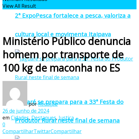
View All Result
2ª ExpoPesca fortalece a pesca, valoriza a
cultura local e movimenta Itaipava
Ministério Público denuncia
homem por transporte de
100 kg de maconha no ES
Jaguaré se prepara para a 33ª Festa do
por
Redação
26 de junho de 2024
em
Cidades
,
Destaques
,
Justiça
Produtor Rural neste final de semana
0
Compartilhar
Twittar
Compartilhar