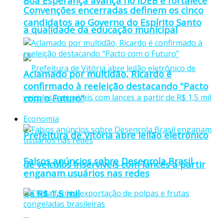
Boa Esperança avança no IDEB e fortalece
Convenções encerradas definem os cinco
candidatos ao Governo do Espírito Santo
a qualidade da educação municipal
Aclamado por multidão, Ricardo é
confirmado à reeleição destacando “Pacto
com o Futuro”
Economia
Prefeitura de Vitória abre leilão eletrônico
Falsos anúncios sobre Desenrola Brasil
de veículos inservíveis com lances a partir
enganam usuários nas redes
de R$ 1,5 mil