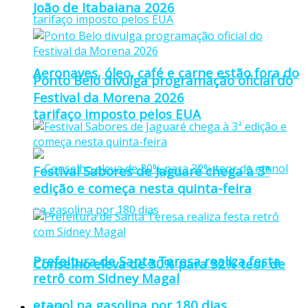
João de Itabaiana 2026
Aeronaves, óleo, café e carne estão fora do
Ponto Belo divulga programação oficial do
Festival da Morena 2026
tarifaço imposto pelos EUA
Festival Sabores de Jaguaré chega à 3ª
edição e começa nesta quinta-feira
Prefeitura de Santa Teresa realiza festa
Conselho eleva de 30% para 32% teor de
retrô com Sidney Magal
etanol na gasolina por 180 dias
Brasil