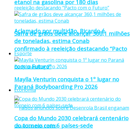
etanol na gasolina por 180 dias
Aclamado por multidão, Ricardo é
Safra de grãos deve alcançar 360,1 milhões
de toneladas, estima Conab
confirmado à reeleição destacando “Pacto
Esporte
com o Futuro”
Maylla Venturin conquista o 1º lugar no
Paraná Bodyboarding Pro 2026
Economia
Copa do Mundo 2030 celebrará centenário
do torneio com 6 países-sede