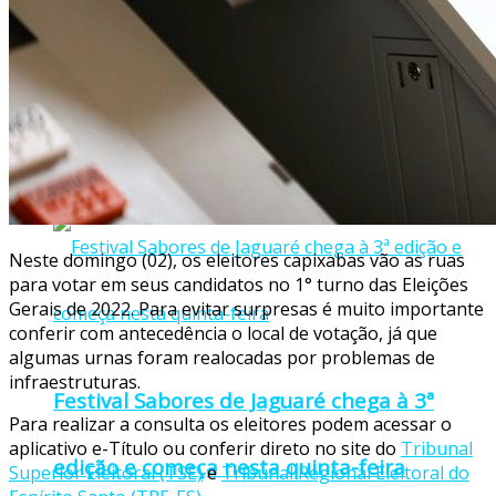
Ponto Belo divulga programação oficial do
Festival da Morena 2026
Neste domingo (02), os eleitores capixabas vão as ruas
para votar em seus candidatos no 1° turno das Eleições
Gerais de 2022. Para evitar surpresas é muito importante
conferir com antecedência o local de votação, já que
algumas urnas foram realocadas por problemas de
infraestruturas.
Festival Sabores de Jaguaré chega à 3ª
Para realizar a consulta os eleitores podem acessar o
aplicativo e-Título ou conferir direto no site do
Tribunal
edição e começa nesta quinta-feira
Superior Eleitoral (TSE)
e
Tribunal Regional Eleitoral do