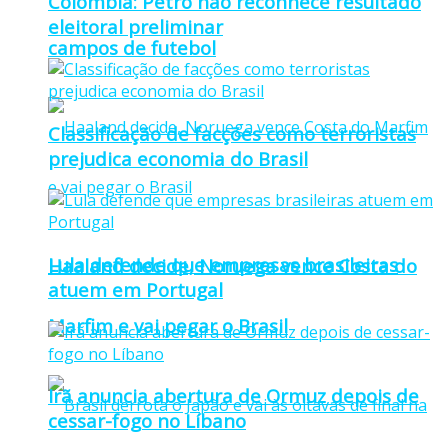
Colômbia: Petro não reconhece resultado
eleitoral preliminar
campos de futebol
Classificação de facções como terroristas
prejudica economia do Brasil
Lula defende que empresas brasileiras
Haaland decide, Noruega vence Costa do
atuem em Portugal
Marfim e vai pegar o Brasil
Irã anuncia abertura de Ormuz depois de
cessar-fogo no Líbano