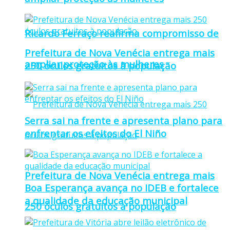
Ricardo Ferraço reafirma compromisso de
Prefeitura de Nova Venécia entrega mais
ampliar proteção às mulheres
250 óculos gratuitos à população
Serra sai na frente e apresenta plano para
enfrentar os efeitos do El Niño
Prefeitura de Nova Venécia entrega mais
Boa Esperança avança no IDEB e fortalece
a qualidade da educação municipal
250 óculos gratuitos à população