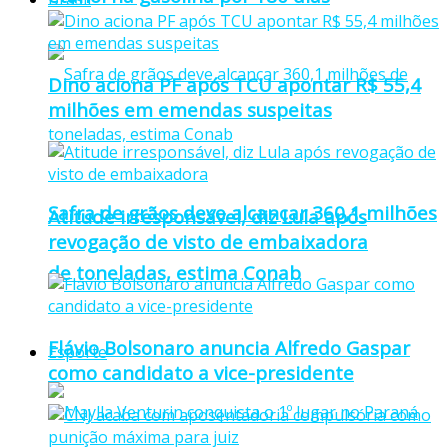
Dino aciona PF após TCU apontar R$ 55,4
milhões em emendas suspeitas
Safra de grãos deve alcançar 360,1 milhões
Atitude irresponsável, diz Lula após
revogação de visto de embaixadora
de toneladas, estima Conab
Flávio Bolsonaro anuncia Alfredo Gaspar
Esporte
como candidato a vice-presidente