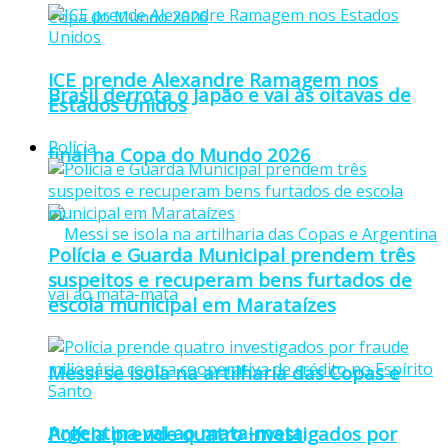
ICE prende Alexandre Ramagem nos
Brasil derrota o Japão e vai às oitavas de
Estados Unidos
Polícia
final na Copa do Mundo 2026
Polícia e Guarda Municipal prendem três
suspeitos e recuperam bens furtados de
escola municipal em Marataízes
Messi se isola na artilharia das Copas e
Argentina vai ao mata-mata
Polícia prende quatro investigados por