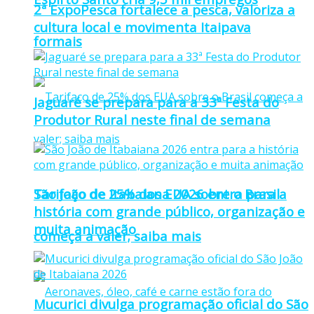
2ª ExpoPesca fortalece a pesca, valoriza a
cultura local e movimenta Itaipava
formais
Jaguaré se prepara para a 33ª Festa do
Produtor Rural neste final de semana
Tarifaço de 25% dos EUA sobre o Brasil
São João de Itabaiana 2026 entra para a
história com grande público, organização e
muita animação
começa a valer; saiba mais
Mucurici divulga programação oficial do São