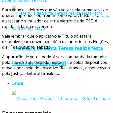
Espírito Santo (TRE-ES)
.
Para aqueles eleitores que vão votar pela primeira vez e
querem aprender ou treinar como votar, basta clicar
aqui
e acessar o simulador de urna eletrônica do TSE, é
rápido, didático e divertido.
Vale lembrar que o aplicativo e-Título só estará
disponível para download até o dia anterior das Eleições,
dia 1º de outubro, sábado.
Prefeitura de Santa Teresa realiza festa
A apuração de votos poderá ser acompanhada também
pelo site do TSE, clicando neste
link
e pelos dispositivos
retrô com Sidney Magal
móveis por meio do aplicativo “Resultados”, desenvolvido
pela Justiça Eleitoral Brasileira.
Brasil
Deixe um comentário