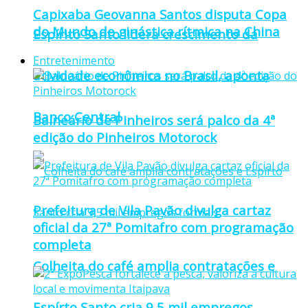
Capixaba Geovanna Santos disputa Copa
do Mundo de ginástica rítmica na China
Espírito Santo lidera crescimento da
Entretenimento
atividade econômica no Brasil, aponta
Banco Central
Balneário de Pinheiros será palco da 4ª
edição do Pinheiros Motorock
Prefeitura de Vila Pavão divulga cartaz
oficial da 27ª Pomitafro com programação
completa
Colheita do café amplia contratações e
Espírto Santo cria 9,5 mil empregos