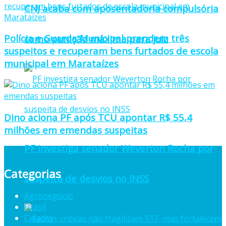
CNJ acaba com aposentadoria compulsória
Polícia e Guarda Municipal prendem três
como punição máxima para juiz
suspeitos e recuperam bens furtados de escola
municipal em Marataízes
Dino aciona PF após TCU apontar R$ 55,4
milhões em emendas suspeitas
PF investiga senador Weverton Rocha por
Categorias
suspeita de desvios no INSS
Agronegócio
Brasil
Cidades