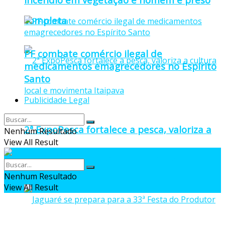
completa
PF combate comércio ilegal de
medicamentos emagrecedores no Espírito
Santo
Publicidade Legal
2ª ExpoPesca fortalece a pesca, valoriza a
Nenhum Resultado
View All Result
cultura local e movimenta Itaipava
Nenhum Resultado
View All Result