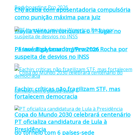
CNJ acaba com aposentadoria compulsória
como punição máxima para juiz
Maylla Venturin conquista o 1º lugar no
Paraná Bodyboarding Pro 2026
PF investiga senador Weverton Rocha por
suspeita de desvios no INSS
Fachin: críticas não fragilizam STF, mas
fortalecem democracia
Copa do Mundo 2030 celebrará centenário
PT oficializa candidatura de Lula à
Presidência
do torneio com 6 países-sede