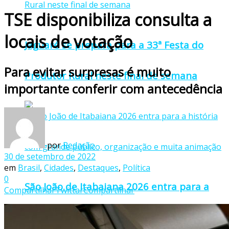
TSE disponibiliza consulta a
locais de votação
Jaguaré se prepara para a 33ª Festa do
Para evitar surpresas é muito
Produtor Rural neste final de semana
importante conferir com antecedência
por
Redação
30 de setembro de 2022
em
Brasil
,
Cidades
,
Destaques
,
Política
0
São João de Itabaiana 2026 entra para a
Compartilhar
Twittar
Compartilhar
história com grande público, organização e