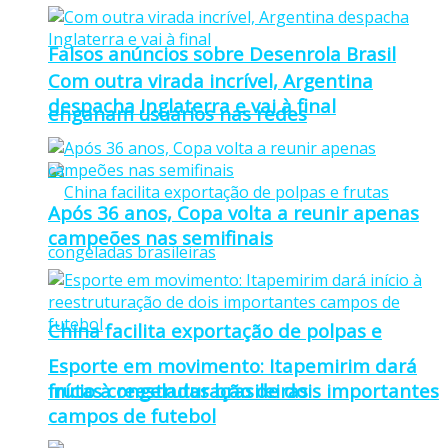
Falsos anúncios sobre Desenrola Brasil
Com outra virada incrível, Argentina
despacha Inglaterra e vai à final
enganam usuários nas redes
Após 36 anos, Copa volta a reunir apenas
campeões nas semifinais
China facilita exportação de polpas e
Esporte em movimento: Itapemirim dará
frutas congeladas brasileiras
início à reestruturação de dois importantes
campos de futebol