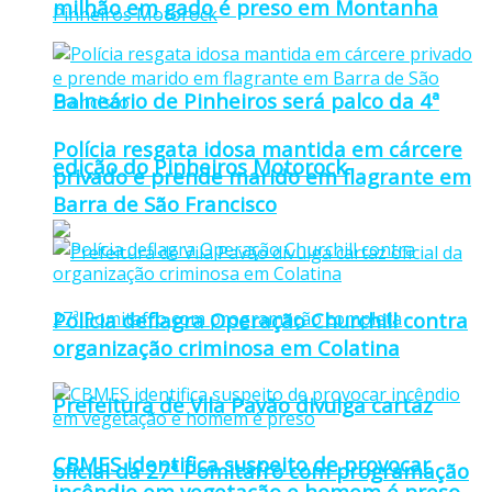
milhão em gado é preso em Montanha
Balneário de Pinheiros será palco da 4ª
Polícia resgata idosa mantida em cárcere
edição do Pinheiros Motorock
privado e prende marido em flagrante em
Barra de São Francisco
Polícia deflagra Operação Churchill contra
organização criminosa em Colatina
Prefeitura de Vila Pavão divulga cartaz
CBMES identifica suspeito de provocar
oficial da 27ª Pomitafro com programação
incêndio em vegetação e homem é preso