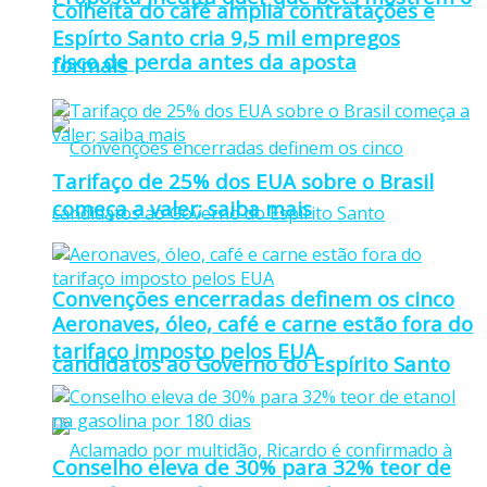
Colheita do café amplia contratações e
Espírto Santo cria 9,5 mil empregos
risco de perda antes da aposta
formais
Tarifaço de 25% dos EUA sobre o Brasil
começa a valer; saiba mais
Convenções encerradas definem os cinco
Aeronaves, óleo, café e carne estão fora do
tarifaço imposto pelos EUA
candidatos ao Governo do Espírito Santo
Conselho eleva de 30% para 32% teor de