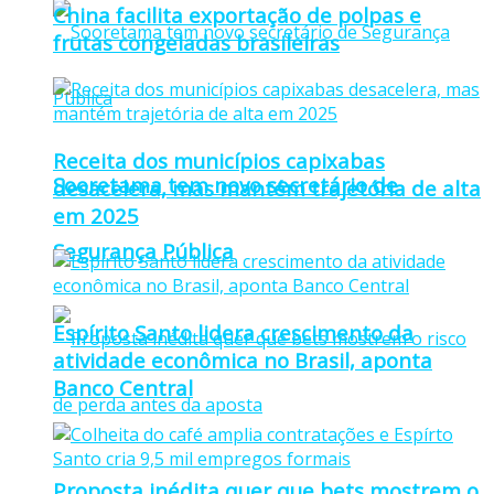
China facilita exportação de polpas e
frutas congeladas brasileiras
Receita dos municípios capixabas
Sooretama tem novo secretário de
desacelera, mas mantém trajetória de alta
em 2025
Segurança Pública
Espírito Santo lidera crescimento da
atividade econômica no Brasil, aponta
Banco Central
Proposta inédita quer que bets mostrem o