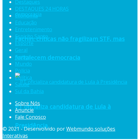
Destaques
DESTAQUES 24 HORAS
Economia
Educação
Entretenimento
Espiríto Santo
Fachin: críticas não fragilizam STF, mas
Esporte
Geral
Justiça
fortalecem democracia
Mundo
Polícia
Política
Saúde
Sul da Bahia
Sobre Nós
PT oficializa candidatura de Lula à
Anuncie
Fale Conosco
Presidência
© 2021 - Desenvolvido por
Webmundo soluções
Interativas