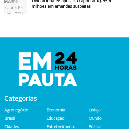
Dino aciona PF após TCU apontar R$ 55,4
milhões em emendas suspeitas
Categorias
Agronegócio
Economia
Justiça
Brasil
Educação
Mundo
Cidades
Entretenimento
Polícia