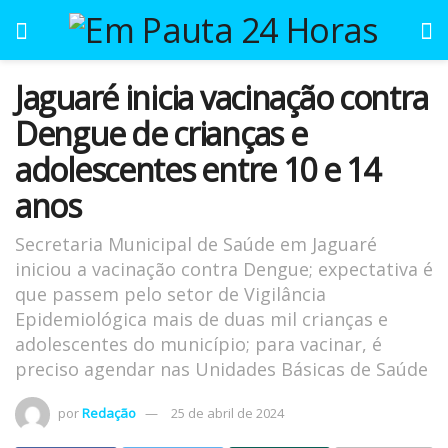
Jaguaré inicia vacinação contra
Dengue de crianças e
adolescentes entre 10 e 14
anos
Secretaria Municipal de Saúde em Jaguaré
iniciou a vacinação contra Dengue; expectativa é
que passem pelo setor de Vigilância
Epidemiológica mais de duas mil crianças e
adolescentes do município; para vacinar, é
preciso agendar nas Unidades Básicas de Saúde
por
Redação
25 de abril de 2024