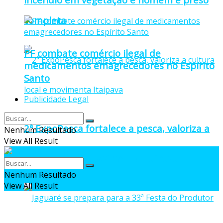
completa
PF combate comércio ilegal de
medicamentos emagrecedores no Espírito
Santo
Publicidade Legal
2ª ExpoPesca fortalece a pesca, valoriza a
Nenhum Resultado
View All Result
cultura local e movimenta Itaipava
Nenhum Resultado
View All Result