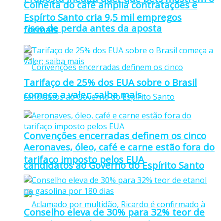
Colheita do café amplia contratações e
Espírto Santo cria 9,5 mil empregos
risco de perda antes da aposta
formais
Tarifaço de 25% dos EUA sobre o Brasil
começa a valer; saiba mais
Convenções encerradas definem os cinco
Aeronaves, óleo, café e carne estão fora do
tarifaço imposto pelos EUA
candidatos ao Governo do Espírito Santo
Conselho eleva de 30% para 32% teor de