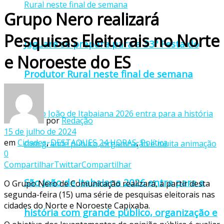
Grupo Nero realizará
Pesquisas Eleitorais no Norte
Jaguaré se prepara para a 33ª Festa do
e Noroeste do ES
Produtor Rural neste final de semana
por
Redação
15 de julho de 2024
em
Cidades
,
DESTAQUES 24 HORAS
,
Política
0
Compartilhar
Twittar
Compartilhar
São João de Itabaiana 2026 entra para a
O Grupo Nero de Comunicação realizará, a partir desta
segunda-feira (15) uma série de pesquisas eleitorais nas
cidades do Norte e Noroeste Capixaba.
história com grande público, organização e