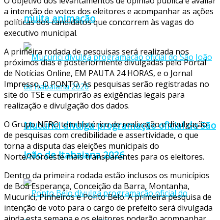
O objetivo dos levantamentos de opinião pública é avaliar
a intenção de votos dos eleitores e acompanhar as ações
muita animação
políticas dos candidatos que concorrem às vagas do
executivo municipal.
A primeira rodada de pesquisas será realizada nos
próximos dias e posteriormente divulgadas pelo Portal
de Notícias Online, EM PAUTA 24 HORAS, e o Jornal
Impresso, O PONTO. As pesquisas serão registradas no
site do TSE e cumprirão as exigências legais para
realização e divulgação dos dados.
Mucurici divulga programação oficial do São
O Grupo NERO tem histórico de realização e divulgação
de pesquisas com credibilidade e assertividade, o que
torna a disputa das eleições municipais do
João de Itabaiana 2026
Norte/Noroeste mais transparentes para os eleitores.
Dentro da primeira rodada estão inclusos os municípios
de Boa Esperança, Conceição da Barra, Montanha,
Mucurici, Pinheiros e Ponto Belo. A primeira pesquisa de
intenção de voto para o cargo de prefeito será divulgada
ainda esta semana e os eleitores poderão acompanhar