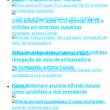
Dino aciona PF após TCU apontar R$ 55,4
milhões em emendas suspeitas
Safra de grãos deve alcançar 360,1 milhões
Atitude irresponsável, diz Lula após
revogação de visto de embaixadora
de toneladas, estima Conab
Flávio Bolsonaro anuncia Alfredo Gaspar
Esporte
como candidato a vice-presidente