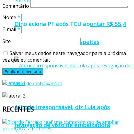
Comentário
Nome
*
Dino aciona PF após TCU apontar R$ 55,4
E-mail
*
Site
milhões em emendas suspeitas
Salvar meus dados neste navegador para a próxima
vez que eu comentar.
Atitude irresponsável, diz Lula após
RECENTES
revogação de visto de embaixadora