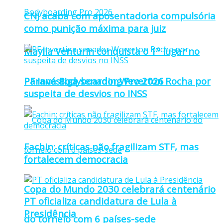
CNJ acaba com aposentadoria compulsória
como punição máxima para juiz
Maylla Venturin conquista o 1º lugar no
Paraná Bodyboarding Pro 2026
PF investiga senador Weverton Rocha por
suspeita de desvios no INSS
Fachin: críticas não fragilizam STF, mas
fortalecem democracia
Copa do Mundo 2030 celebrará centenário
PT oficializa candidatura de Lula à
Presidência
do torneio com 6 países-sede