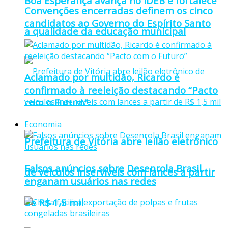
Boa Esperança avança no IDEB e fortalece
Convenções encerradas definem os cinco
candidatos ao Governo do Espírito Santo
a qualidade da educação municipal
Aclamado por multidão, Ricardo é
confirmado à reeleição destacando “Pacto
com o Futuro”
Economia
Prefeitura de Vitória abre leilão eletrônico
Falsos anúncios sobre Desenrola Brasil
de veículos inservíveis com lances a partir
enganam usuários nas redes
de R$ 1,5 mil