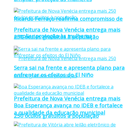
Ricardo Ferraço reafirma compromisso de
Prefeitura de Nova Venécia entrega mais
ampliar proteção às mulheres
250 óculos gratuitos à população
Serra sai na frente e apresenta plano para
enfrentar os efeitos do El Niño
Prefeitura de Nova Venécia entrega mais
Boa Esperança avança no IDEB e fortalece
a qualidade da educação municipal
250 óculos gratuitos à população