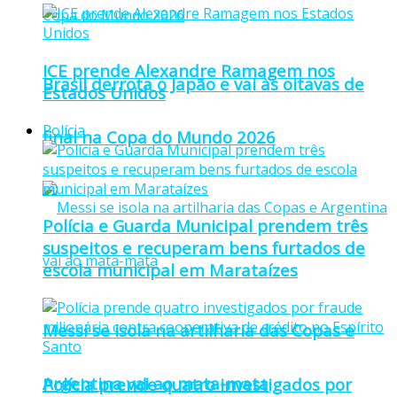
ICE prende Alexandre Ramagem nos
Brasil derrota o Japão e vai às oitavas de
Estados Unidos
Polícia
final na Copa do Mundo 2026
Polícia e Guarda Municipal prendem três
suspeitos e recuperam bens furtados de
escola municipal em Marataízes
Messi se isola na artilharia das Copas e
Argentina vai ao mata-mata
Polícia prende quatro investigados por