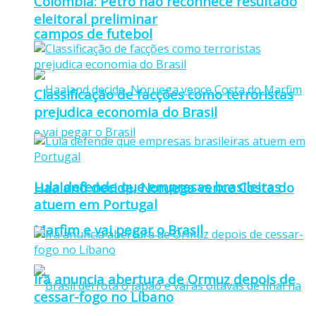
Colômbia: Petro não reconhece resultado
eleitoral preliminar
campos de futebol
Classificação de facções como terroristas
prejudica economia do Brasil
Lula defende que empresas brasileiras
Haaland decide, Noruega vence Costa do
atuem em Portugal
Marfim e vai pegar o Brasil
Irã anuncia abertura de Ormuz depois de
cessar-fogo no Líbano