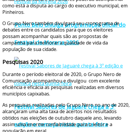
como está a disputa ao cargo do executivo municipal, em
Pinheiros.
O Grupo Nero também divulgará seu cronograma de
Ponto Belo divulga programação oficial do
debates entre os candidatos para que os eleitores
possam acompanhar quais são as propostas de
Festival da Morena 2026
campanha para melhorar a qualidade de vida da
população de sua cidade.
Pesquisas 2020
Durante o período eleitoral de 2020, o Grupo Nero de
Comunicação acompanhou e divulgou com excelente
eficiência e eficácia as pesquisas realizadas em diversos
municípios capixabas.
As pesquisas realizadas pelo Grupo Nero no ano de 2020,
Festival Sabores de Jaguaré chega à 3ª
alcançaram uma alta taxa de acertos nos resultados
obtidos nas eleições de outubro daquele ano, levando
edição e começa nesta quinta-feira
assim uma enorme confiabilidade para o leitor e a
população em geral.