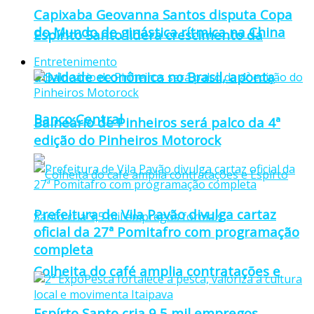
Capixaba Geovanna Santos disputa Copa
do Mundo de ginástica rítmica na China
Espírito Santo lidera crescimento da
Entretenimento
atividade econômica no Brasil, aponta
Banco Central
Balneário de Pinheiros será palco da 4ª
edição do Pinheiros Motorock
Prefeitura de Vila Pavão divulga cartaz
oficial da 27ª Pomitafro com programação
completa
Colheita do café amplia contratações e
Espírto Santo cria 9,5 mil empregos