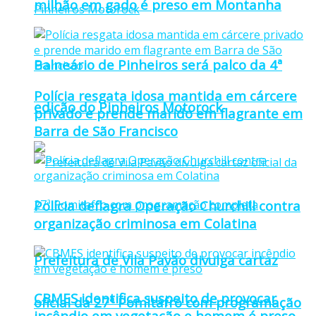
milhão em gado é preso em Montanha
Balneário de Pinheiros será palco da 4ª
Polícia resgata idosa mantida em cárcere
edição do Pinheiros Motorock
privado e prende marido em flagrante em
Barra de São Francisco
Polícia deflagra Operação Churchill contra
organização criminosa em Colatina
Prefeitura de Vila Pavão divulga cartaz
CBMES identifica suspeito de provocar
oficial da 27ª Pomitafro com programação
incêndio em vegetação e homem é preso