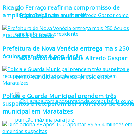
Ricardo Ferraço reafirma compromisso de
ampliar proteção às mulheres
Prefeitura de Nova Venécia entrega mais 250
óculos gratuitos à população
Flávio Bolsonaro anuncia Alfredo Gaspar
como candidato a vice-presidente
Polícia e Guarda Municipal prendem três
suspeitos e recuperam bens furtados de escola
municipal em Marataízes