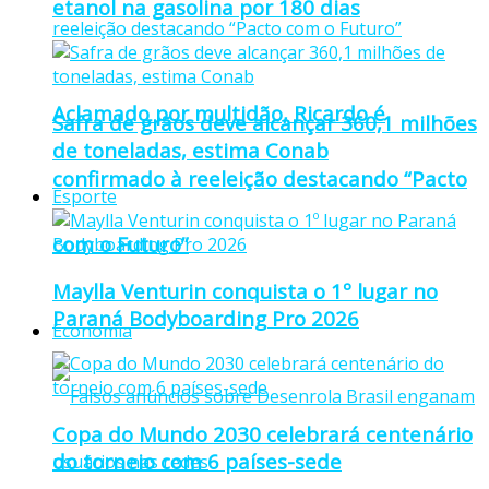
etanol na gasolina por 180 dias
Aclamado por multidão, Ricardo é
Safra de grãos deve alcançar 360,1 milhões
de toneladas, estima Conab
confirmado à reeleição destacando “Pacto
Esporte
com o Futuro”
Maylla Venturin conquista o 1º lugar no
Paraná Bodyboarding Pro 2026
Economia
Copa do Mundo 2030 celebrará centenário
do torneio com 6 países-sede