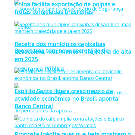
China facilita exportação de polpas e
frutas congeladas brasileiras
Receita dos municípios capixabas
Sooretama tem novo secretário de
desacelera, mas mantém trajetória de alta
em 2025
Segurança Pública
Espírito Santo lidera crescimento da
atividade econômica no Brasil, aponta
Banco Central
Proposta inédita quer que bets mostrem o