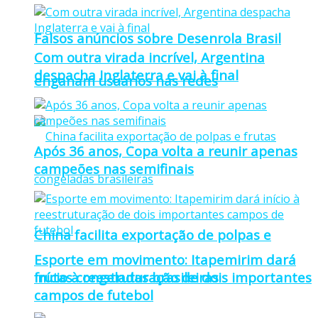
Falsos anúncios sobre Desenrola Brasil
Com outra virada incrível, Argentina
despacha Inglaterra e vai à final
enganam usuários nas redes
Após 36 anos, Copa volta a reunir apenas
campeões nas semifinais
China facilita exportação de polpas e
Esporte em movimento: Itapemirim dará
frutas congeladas brasileiras
início à reestruturação de dois importantes
campos de futebol