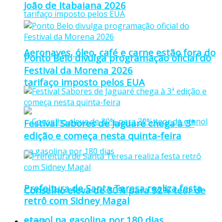
João de Itabaiana 2026
Aeronaves, óleo, café e carne estão fora do
Ponto Belo divulga programação oficial do
Festival da Morena 2026
tarifaço imposto pelos EUA
Festival Sabores de Jaguaré chega à 3ª
edição e começa nesta quinta-feira
Prefeitura de Santa Teresa realiza festa
Conselho eleva de 30% para 32% teor de
retrô com Sidney Magal
etanol na gasolina por 180 dias
Brasil