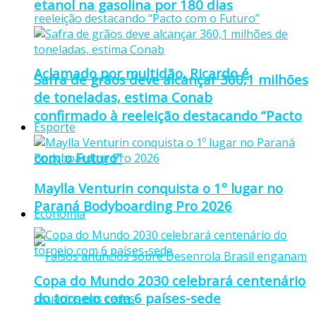
etanol na gasolina por 180 dias
Aclamado por multidão, Ricardo é
Safra de grãos deve alcançar 360,1 milhões
de toneladas, estima Conab
confirmado à reeleição destacando “Pacto
Esporte
com o Futuro”
Maylla Venturin conquista o 1º lugar no
Paraná Bodyboarding Pro 2026
Economia
Copa do Mundo 2030 celebrará centenário
do torneio com 6 países-sede