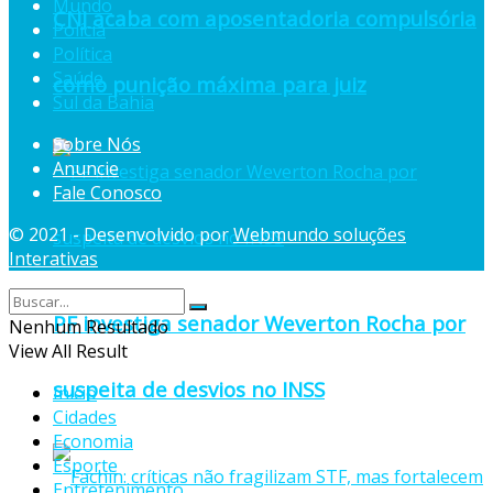
Mundo
CNJ acaba com aposentadoria compulsória
Polícia
Política
Saúde
como punição máxima para juiz
Sul da Bahia
Sobre Nós
Anuncie
Fale Conosco
© 2021 - Desenvolvido por
Webmundo soluções
Interativas
PF investiga senador Weverton Rocha por
Nenhum Resultado
View All Result
suspeita de desvios no INSS
Início
Cidades
Economia
Esporte
Entretenimento