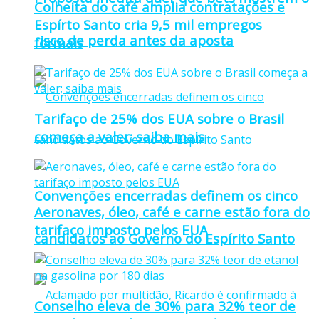
Colheita do café amplia contratações e
Espírto Santo cria 9,5 mil empregos
risco de perda antes da aposta
formais
Tarifaço de 25% dos EUA sobre o Brasil
começa a valer; saiba mais
Convenções encerradas definem os cinco
Aeronaves, óleo, café e carne estão fora do
tarifaço imposto pelos EUA
candidatos ao Governo do Espírito Santo
Conselho eleva de 30% para 32% teor de