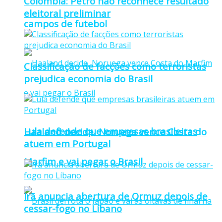
Colômbia: Petro não reconhece resultado
eleitoral preliminar
campos de futebol
Classificação de facções como terroristas
prejudica economia do Brasil
Lula defende que empresas brasileiras
Haaland decide, Noruega vence Costa do
atuem em Portugal
Marfim e vai pegar o Brasil
Irã anuncia abertura de Ormuz depois de
cessar-fogo no Líbano