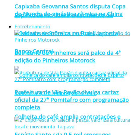
Capixaba Geovanna Santos disputa Copa
do Mundo de ginástica rítmica na China
Espírito Santo lidera crescimento da
Entretenimento
atividade econômica no Brasil, aponta
Banco Central
Balneário de Pinheiros será palco da 4ª
edição do Pinheiros Motorock
Prefeitura de Vila Pavão divulga cartaz
oficial da 27ª Pomitafro com programação
completa
Colheita do café amplia contratações e
Espírto Santo cria 9,5 mil empregos