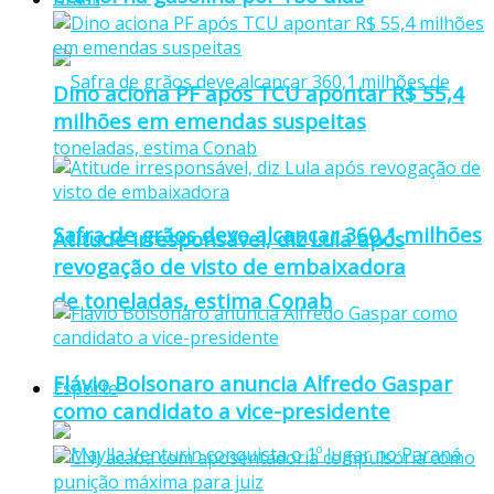
Dino aciona PF após TCU apontar R$ 55,4
milhões em emendas suspeitas
Safra de grãos deve alcançar 360,1 milhões
Atitude irresponsável, diz Lula após
revogação de visto de embaixadora
de toneladas, estima Conab
Flávio Bolsonaro anuncia Alfredo Gaspar
Esporte
como candidato a vice-presidente