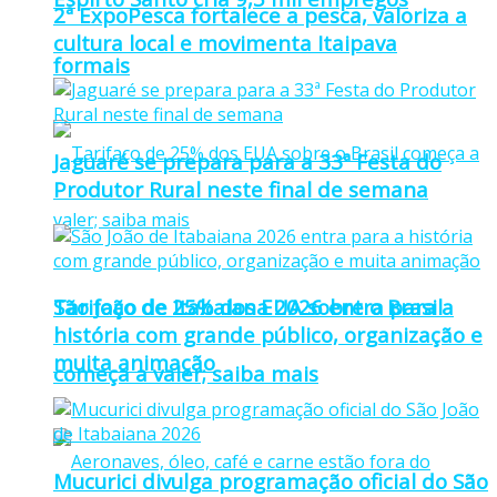
2ª ExpoPesca fortalece a pesca, valoriza a
cultura local e movimenta Itaipava
formais
Jaguaré se prepara para a 33ª Festa do
Produtor Rural neste final de semana
Tarifaço de 25% dos EUA sobre o Brasil
São João de Itabaiana 2026 entra para a
história com grande público, organização e
muita animação
começa a valer; saiba mais
Mucurici divulga programação oficial do São