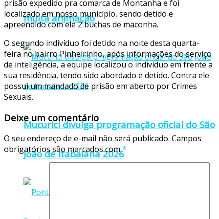
prisão expedido pra comarca de Montanha e foi
localizado em nosso município, sendo detido e
muita animação
apreendido com ele 2 buchas de maconha.
O segundo indivíduo foi detido na noite desta quarta-
feira no bairro Pinheirinho, após informações do serviço
de inteligência, a equipe localizou o indivíduo em frente a
sua residência, tendo sido abordado e detido. Contra ele
possui um mandado de prisão em aberto por Crimes
Sexuais.
Deixe um comentário
Mucurici divulga programação oficial do São
O seu endereço de e-mail não será publicado.
Campos
obrigatórios são marcados com
*
João de Itabaiana 2026