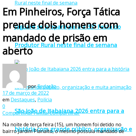
Em Pinheiros, Força Tática
prende dois homens com
Jaguaré se prepara para a 33ª Festa do
mandado de prisão em
Produtor Rural neste final de semana
aberto
por
Redação
17 de março de 2022
em
Destaques
,
Polícia
0
São João de Itabaiana 2026 entra para a
Compartilhar
Twittar
Compartilhar
Na noite de terça feira (15), um homem foi detido no
história com grande público, organização e
bairro Jardim Planalto, o mesmo possuía mandado de