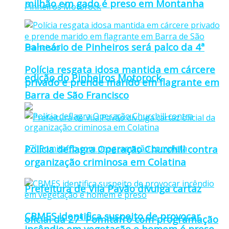
milhão em gado é preso em Montanha
Balneário de Pinheiros será palco da 4ª
Polícia resgata idosa mantida em cárcere
edição do Pinheiros Motorock
privado e prende marido em flagrante em
Barra de São Francisco
Polícia deflagra Operação Churchill contra
organização criminosa em Colatina
Prefeitura de Vila Pavão divulga cartaz
CBMES identifica suspeito de provocar
oficial da 27ª Pomitafro com programação
incêndio em vegetação e homem é preso