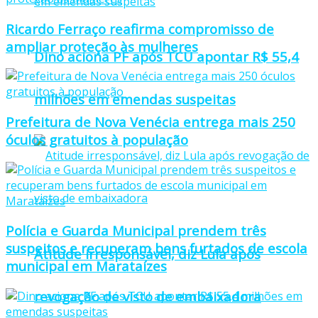
Ricardo Ferraço reafirma compromisso de
ampliar proteção às mulheres
Dino aciona PF após TCU apontar R$ 55,4
milhões em emendas suspeitas
Prefeitura de Nova Venécia entrega mais 250
óculos gratuitos à população
Polícia e Guarda Municipal prendem três
suspeitos e recuperam bens furtados de escola
Atitude irresponsável, diz Lula após
municipal em Marataízes
revogação de visto de embaixadora