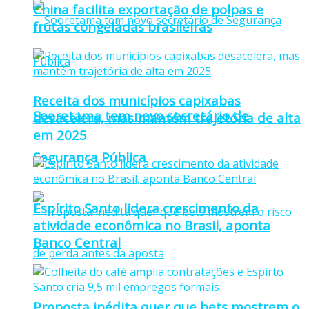
China facilita exportação de polpas e
frutas congeladas brasileiras
Receita dos municípios capixabas
Sooretama tem novo secretário de
desacelera, mas mantém trajetória de alta
em 2025
Segurança Pública
Espírito Santo lidera crescimento da
atividade econômica no Brasil, aponta
Banco Central
Proposta inédita quer que bets mostrem o