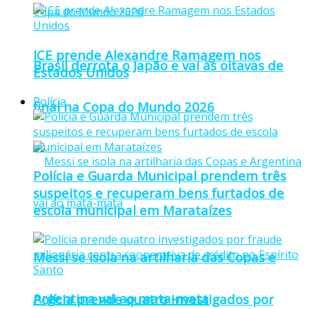
ICE prende Alexandre Ramagem nos
Brasil derrota o Japão e vai às oitavas de
Estados Unidos
Polícia
final na Copa do Mundo 2026
Polícia e Guarda Municipal prendem três
suspeitos e recuperam bens furtados de
escola municipal em Marataízes
Messi se isola na artilharia das Copas e
Argentina vai ao mata-mata
Polícia prende quatro investigados por