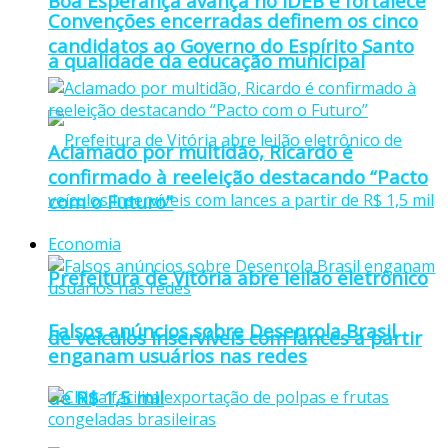
Boa Esperança avança no IDEB e fortalece
Convenções encerradas definem os cinco
candidatos ao Governo do Espírito Santo
a qualidade da educação municipal
Aclamado por multidão, Ricardo é
confirmado à reeleição destacando “Pacto
com o Futuro”
Economia
Prefeitura de Vitória abre leilão eletrônico
Falsos anúncios sobre Desenrola Brasil
de veículos inservíveis com lances a partir
enganam usuários nas redes
de R$ 1,5 mil