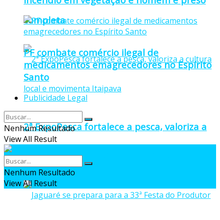
completa
PF combate comércio ilegal de
medicamentos emagrecedores no Espírito
Santo
Publicidade Legal
2ª ExpoPesca fortalece a pesca, valoriza a
Nenhum Resultado
View All Result
cultura local e movimenta Itaipava
Nenhum Resultado
View All Result