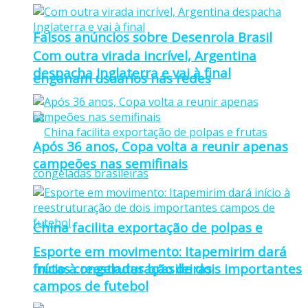
Falsos anúncios sobre Desenrola Brasil
Com outra virada incrível, Argentina
despacha Inglaterra e vai à final
enganam usuários nas redes
Após 36 anos, Copa volta a reunir apenas
campeões nas semifinais
China facilita exportação de polpas e
Esporte em movimento: Itapemirim dará
frutas congeladas brasileiras
início à reestruturação de dois importantes
campos de futebol