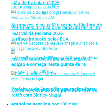
João de Itabaiana 2026
Aeronaves, óleo, café e carne estão fora do
Ponto Belo divulga programação oficial do
Festival da Morena 2026
tarifaço imposto pelos EUA
Festival Sabores de Jaguaré chega à 3ª
edição e começa nesta quinta-feira
Prefeitura de Santa Teresa realiza festa
Conselho eleva de 30% para 32% teor de
retrô com Sidney Magal
etanol na gasolina por 180 dias
Brasil