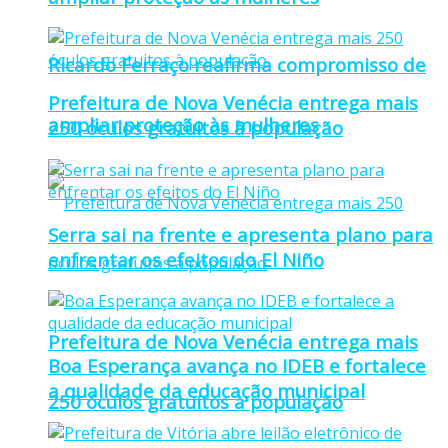
Ricardo Ferraço reafirma compromisso de
Prefeitura de Nova Venécia entrega mais
ampliar proteção às mulheres
250 óculos gratuitos à população
Serra sai na frente e apresenta plano para
enfrentar os efeitos do El Niño
Prefeitura de Nova Venécia entrega mais
Boa Esperança avança no IDEB e fortalece
a qualidade da educação municipal
250 óculos gratuitos à população