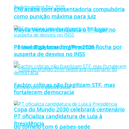
CNJ acaba com aposentadoria compulsória
como punição máxima para juiz
Maylla Venturin conquista o 1º lugar no
Paraná Bodyboarding Pro 2026
PF investiga senador Weverton Rocha por
suspeita de desvios no INSS
Fachin: críticas não fragilizam STF, mas
fortalecem democracia
Copa do Mundo 2030 celebrará centenário
PT oficializa candidatura de Lula à
Presidência
do torneio com 6 países-sede