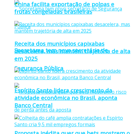
China facilita exportação de polpas e
frutas congeladas brasileiras
Receita dos municípios capixabas
Sooretama tem novo secretário de
desacelera, mas mantém trajetória de alta
em 2025
Segurança Pública
Espírito Santo lidera crescimento da
atividade econômica no Brasil, aponta
Banco Central
Proposta inédita quer que bets mostrem o