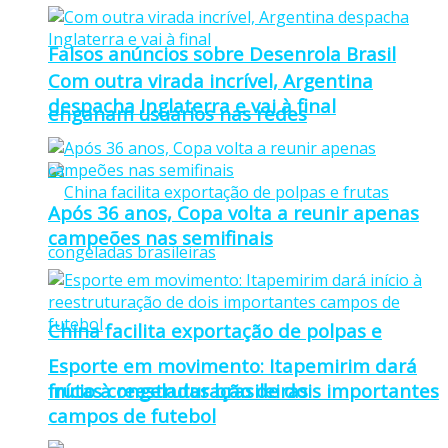
Falsos anúncios sobre Desenrola Brasil
Com outra virada incrível, Argentina
despacha Inglaterra e vai à final
enganam usuários nas redes
Após 36 anos, Copa volta a reunir apenas
campeões nas semifinais
China facilita exportação de polpas e
Esporte em movimento: Itapemirim dará
frutas congeladas brasileiras
início à reestruturação de dois importantes
campos de futebol