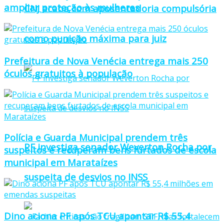
ampliar proteção às mulheres
CNJ acaba com aposentadoria compulsória
como punição máxima para juiz
Prefeitura de Nova Venécia entrega mais 250
óculos gratuitos à população
Polícia e Guarda Municipal prendem três
PF investiga senador Weverton Rocha por
suspeitos e recuperam bens furtados de escola
municipal em Marataízes
suspeita de desvios no INSS
Dino aciona PF após TCU apontar R$ 55,4