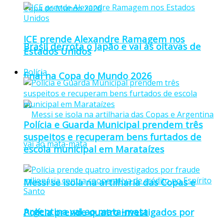
ICE prende Alexandre Ramagem nos
Brasil derrota o Japão e vai às oitavas de
Estados Unidos
Polícia
final na Copa do Mundo 2026
Polícia e Guarda Municipal prendem três
suspeitos e recuperam bens furtados de
escola municipal em Marataízes
Messi se isola na artilharia das Copas e
Argentina vai ao mata-mata
Polícia prende quatro investigados por