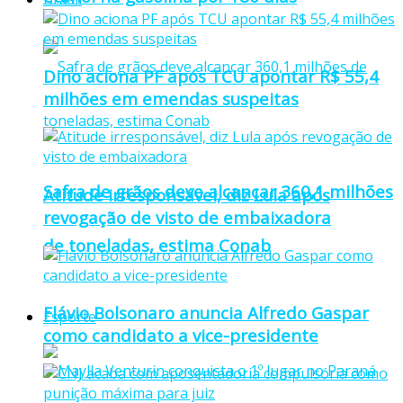
Dino aciona PF após TCU apontar R$ 55,4
milhões em emendas suspeitas
Safra de grãos deve alcançar 360,1 milhões
Atitude irresponsável, diz Lula após
revogação de visto de embaixadora
de toneladas, estima Conab
Flávio Bolsonaro anuncia Alfredo Gaspar
Esporte
como candidato a vice-presidente