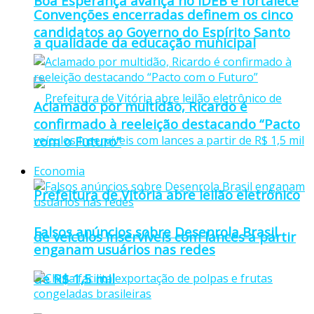
Boa Esperança avança no IDEB e fortalece
Convenções encerradas definem os cinco
candidatos ao Governo do Espírito Santo
a qualidade da educação municipal
Aclamado por multidão, Ricardo é
confirmado à reeleição destacando “Pacto
com o Futuro”
Economia
Prefeitura de Vitória abre leilão eletrônico
Falsos anúncios sobre Desenrola Brasil
de veículos inservíveis com lances a partir
enganam usuários nas redes
de R$ 1,5 mil