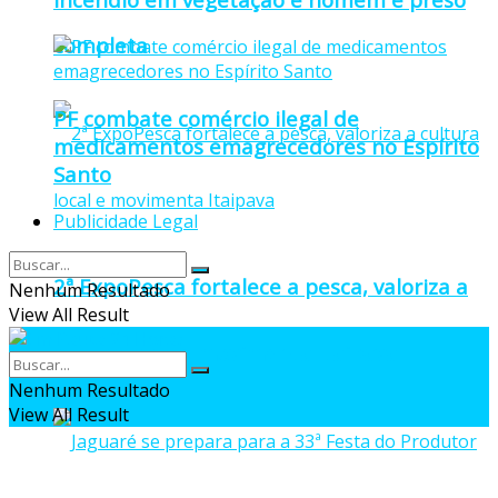
completa
PF combate comércio ilegal de
medicamentos emagrecedores no Espírito
Santo
Publicidade Legal
2ª ExpoPesca fortalece a pesca, valoriza a
Nenhum Resultado
View All Result
cultura local e movimenta Itaipava
Nenhum Resultado
View All Result