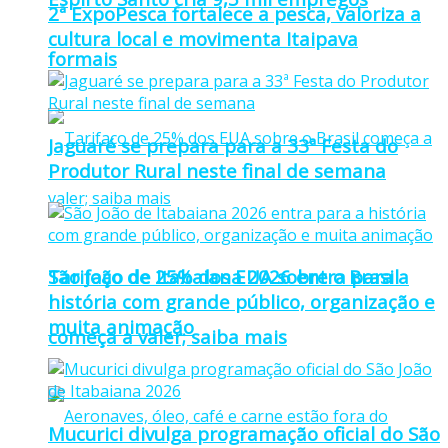
2ª ExpoPesca fortalece a pesca, valoriza a
cultura local e movimenta Itaipava
formais
Jaguaré se prepara para a 33ª Festa do
Produtor Rural neste final de semana
Tarifaço de 25% dos EUA sobre o Brasil
São João de Itabaiana 2026 entra para a
história com grande público, organização e
muita animação
começa a valer; saiba mais
Mucurici divulga programação oficial do São