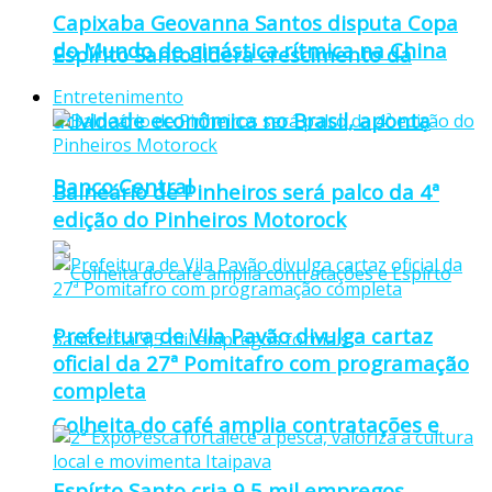
Capixaba Geovanna Santos disputa Copa
do Mundo de ginástica rítmica na China
Espírito Santo lidera crescimento da
Entretenimento
atividade econômica no Brasil, aponta
Banco Central
Balneário de Pinheiros será palco da 4ª
edição do Pinheiros Motorock
Prefeitura de Vila Pavão divulga cartaz
oficial da 27ª Pomitafro com programação
completa
Colheita do café amplia contratações e
Espírto Santo cria 9,5 mil empregos