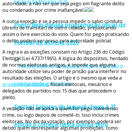
autoridade, a não ser que seja pego em flagrante delito
ou condenado por crime inafiançável.
A outra exceção é se a pessoa impedir o salvo conduto
Ponto Belo divulga programação oficial do
(direito de transitar) de outro cidadão, prejudicando
assim o livre exercício do voto. Quem for pego praticando
o delito poderá ser preso pela autoridade policial.
Festival da Morena 2026
A regra e as exceções constam no Artigo 236 do Código
Eleitoral (Lei 4.737/1965). A lógica do dispositivo, herdado
de normas eleitorais antigas, é impedir que alguma
autoridade utilize seu poder de prisão para interferir no
resultado das eleições. O artigo é o mesmo que veda a
prisão de candidatos
, fiscais eleitorais, mesários e
delegados de partidos nos 15 dias que antecedem o
pleito.
Festival Sabores de Jaguaré chega à 3ª
A vedação não se aplica a quem for pego cometendo
crime, ou logo depois de cometê-lo. Isso inclui crimes
eleitorais. No dia da votação, por exemplo, poderá ser
edição e começa nesta quinta-feira
detido quem desrespeitar algumas proibições, como