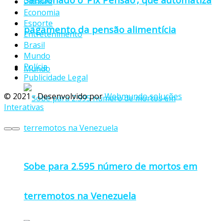
Cidades
Economia
Esporte
pagamento da pensão alimentícia
Entretenimento
Brasil
Mundo
Polícia
Mundo
Publicidade Legal
© 2021 - Desenvolvido por
Webmundo soluções
Interativas
Sobe para 2.595 número de mortos em
terremotos na Venezuela