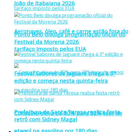
João de Itabaiana 2026
Aeronaves, óleo, café e carne estão fora do
Ponto Belo divulga programação oficial do
Festival da Morena 2026
tarifaço imposto pelos EUA
Festival Sabores de Jaguaré chega à 3ª
edição e começa nesta quinta-feira
Prefeitura de Santa Teresa realiza festa
Conselho eleva de 30% para 32% teor de
retrô com Sidney Magal
etanol na gasolina por 180 dias
Brasil