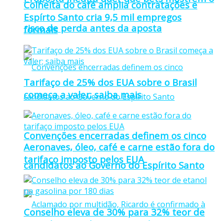
Colheita do café amplia contratações e
Espírto Santo cria 9,5 mil empregos
risco de perda antes da aposta
formais
Tarifaço de 25% dos EUA sobre o Brasil
começa a valer; saiba mais
Convenções encerradas definem os cinco
Aeronaves, óleo, café e carne estão fora do
tarifaço imposto pelos EUA
candidatos ao Governo do Espírito Santo
Conselho eleva de 30% para 32% teor de