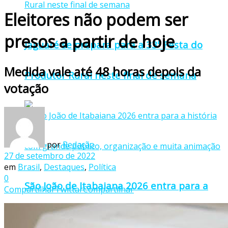
Eleitores não podem ser
presos a partir de hoje
Jaguaré se prepara para a 33ª Festa do
Medida vale até 48 horas depois da
Produtor Rural neste final de semana
votação
por
Redação
27 de setembro de 2022
em
Brasil
,
Destaques
,
Política
0
São João de Itabaiana 2026 entra para a
Compartilhar
Twittar
Compartilhar
história com grande público, organização e