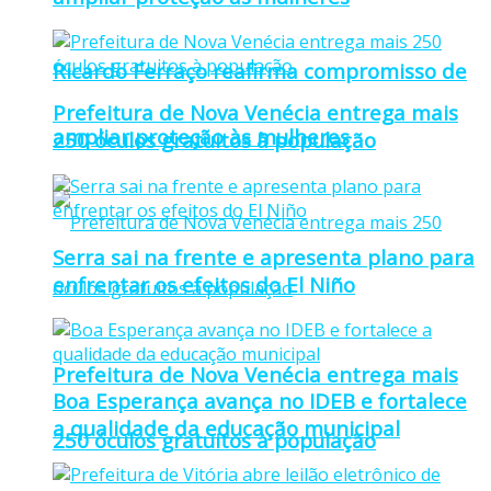
Ricardo Ferraço reafirma compromisso de
Prefeitura de Nova Venécia entrega mais
ampliar proteção às mulheres
250 óculos gratuitos à população
Serra sai na frente e apresenta plano para
enfrentar os efeitos do El Niño
Prefeitura de Nova Venécia entrega mais
Boa Esperança avança no IDEB e fortalece
a qualidade da educação municipal
250 óculos gratuitos à população