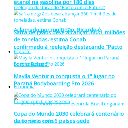
etanol na gasolina por 180 dias
Aclamado por multidão, Ricardo é
Safra de grãos deve alcançar 360,1 milhões
de toneladas, estima Conab
confirmado à reeleição destacando “Pacto
Esporte
com o Futuro”
Maylla Venturin conquista o 1º lugar no
Paraná Bodyboarding Pro 2026
Economia
Copa do Mundo 2030 celebrará centenário
do torneio com 6 países-sede