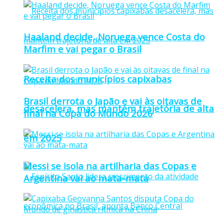
Haaland decide, Noruega vence Costa do
Marfim e vai pegar o Brasil
Receita dos municípios capixabas
Brasil derrota o Japão e vai às oitavas de
desacelera, mas mantém trajetória de alta
final na Copa do Mundo 2026
em 2025
Messi se isola na artilharia das Copas e
Argentina vai ao mata-mata