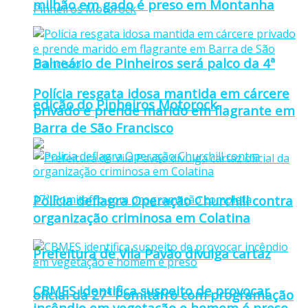
milhão em gado é preso em Montanha
Balneário de Pinheiros será palco da 4ª
Polícia resgata idosa mantida em cárcere
edição do Pinheiros Motorock
privado e prende marido em flagrante em
Barra de São Francisco
Polícia deflagra Operação Churchill contra
organização criminosa em Colatina
Prefeitura de Vila Pavão divulga cartaz
CBMES identifica suspeito de provocar
oficial da 27ª Pomitafro com programação
incêndio em vegetação e homem é preso