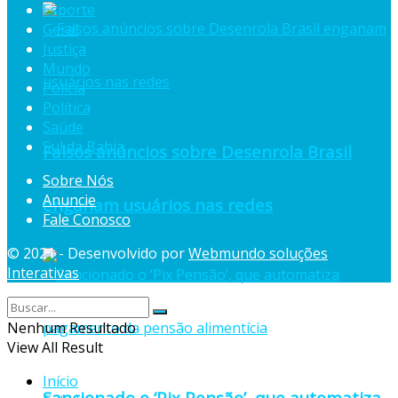
Esporte
Geral
Justiça
Mundo
Polícia
Política
Saúde
Sul da Bahia
Falsos anúncios sobre Desenrola Brasil
Sobre Nós
Anuncie
enganam usuários nas redes
Fale Conosco
© 2021 - Desenvolvido por
Webmundo soluções
Interativas
Nenhum Resultado
View All Result
Início
Sancionado o ‘Pix Pensão’, que automatiza