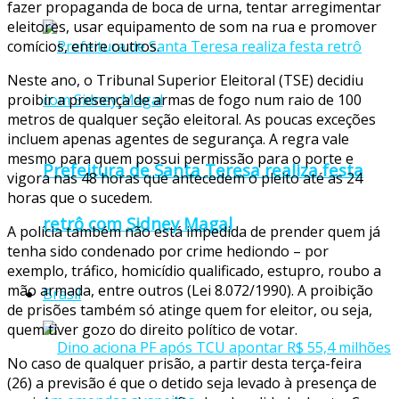
fazer propaganda de boca de urna, tentar arregimentar
eleitores, usar equipamento de som na rua e promover
comícios, entre outros.
Neste ano, o Tribunal Superior Eleitoral (TSE) decidiu
proibir a presença de armas de fogo num raio de 100
metros de qualquer seção eleitoral. As poucas exceções
incluem apenas agentes de segurança. A regra vale
mesmo para quem possui permissão para o porte e
Prefeitura de Santa Teresa realiza festa
vigora nas 48 horas que antecedem o pleito até as 24
horas que o sucedem.
retrô com Sidney Magal
A polícia também não está impedida de prender quem já
tenha sido condenado por crime hediondo – por
exemplo, tráfico, homicídio qualificado, estupro, roubo a
mão armada, entre outros (Lei 8.072/1990). A proibição
Brasil
de prisões também só atinge quem for eleitor, ou seja,
quem tiver gozo do direito político de votar.
No caso de qualquer prisão, a partir desta
ter
ça-feira
(26) a previsão é que o detido seja levado à presença de