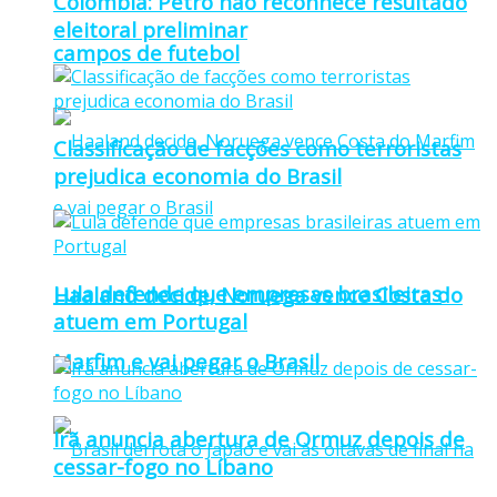
Colômbia: Petro não reconhece resultado
eleitoral preliminar
campos de futebol
Classificação de facções como terroristas
prejudica economia do Brasil
Lula defende que empresas brasileiras
Haaland decide, Noruega vence Costa do
atuem em Portugal
Marfim e vai pegar o Brasil
Irã anuncia abertura de Ormuz depois de
cessar-fogo no Líbano