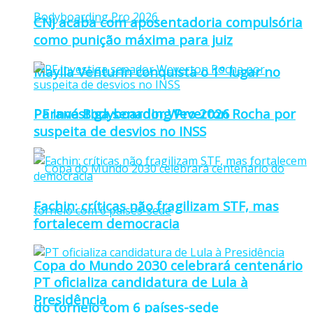
CNJ acaba com aposentadoria compulsória
como punição máxima para juiz
Maylla Venturin conquista o 1º lugar no
Paraná Bodyboarding Pro 2026
PF investiga senador Weverton Rocha por
suspeita de desvios no INSS
Fachin: críticas não fragilizam STF, mas
fortalecem democracia
Copa do Mundo 2030 celebrará centenário
PT oficializa candidatura de Lula à
Presidência
do torneio com 6 países-sede