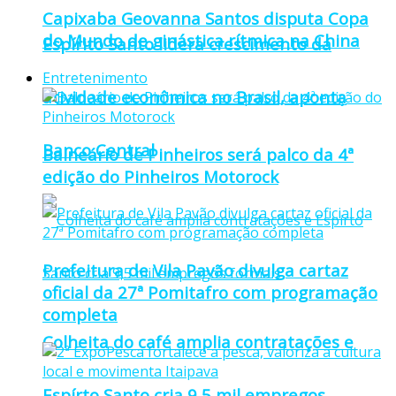
Capixaba Geovanna Santos disputa Copa
do Mundo de ginástica rítmica na China
Espírito Santo lidera crescimento da
Entretenimento
atividade econômica no Brasil, aponta
Banco Central
Balneário de Pinheiros será palco da 4ª
edição do Pinheiros Motorock
Prefeitura de Vila Pavão divulga cartaz
oficial da 27ª Pomitafro com programação
completa
Colheita do café amplia contratações e
Espírto Santo cria 9,5 mil empregos