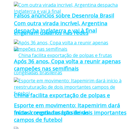
Falsos anúncios sobre Desenrola Brasil
Com outra virada incrível, Argentina
despacha Inglaterra e vai à final
enganam usuários nas redes
Após 36 anos, Copa volta a reunir apenas
campeões nas semifinais
China facilita exportação de polpas e
Esporte em movimento: Itapemirim dará
frutas congeladas brasileiras
início à reestruturação de dois importantes
campos de futebol