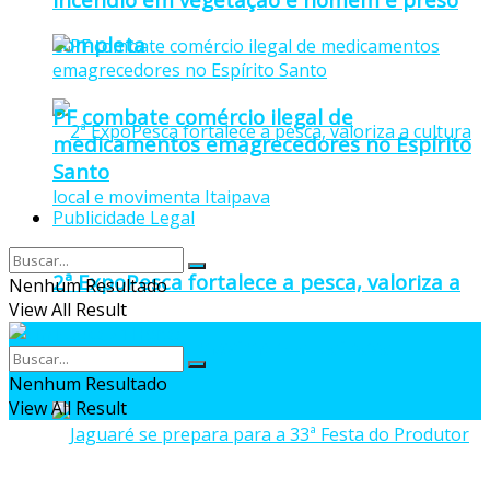
completa
PF combate comércio ilegal de
medicamentos emagrecedores no Espírito
Santo
Publicidade Legal
2ª ExpoPesca fortalece a pesca, valoriza a
Nenhum Resultado
View All Result
cultura local e movimenta Itaipava
Nenhum Resultado
View All Result