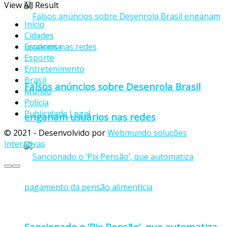
View All Result
Início
Cidades
Economia
Esporte
Entretenimento
Brasil
Falsos anúncios sobre Desenrola Brasil
Mundo
Polícia
Publicidade Legal
enganam usuários nas redes
© 2021 - Desenvolvido por
Webmundo soluções
Interativas
Sancionado o ‘Pix Pensão’, que automatiza