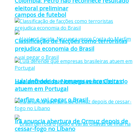
Colômbia: Petro não reconhece resultado
eleitoral preliminar
campos de futebol
Classificação de facções como terroristas
prejudica economia do Brasil
Lula defende que empresas brasileiras
Haaland decide, Noruega vence Costa do
atuem em Portugal
Marfim e vai pegar o Brasil
Irã anuncia abertura de Ormuz depois de
cessar-fogo no Líbano