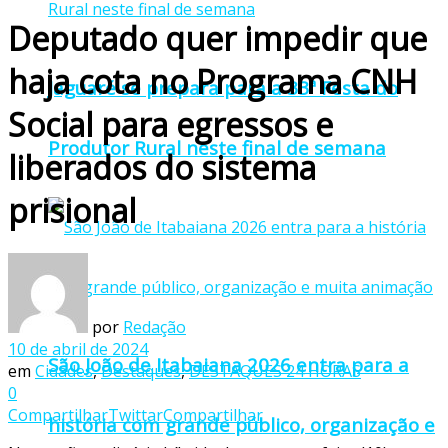
Deputado quer impedir que
haja cota no Programa CNH
Jaguaré se prepara para a 33ª Festa do
Social para egressos e
Produtor Rural neste final de semana
liberados do sistema
prisional
por
Redação
10 de abril de 2024
São João de Itabaiana 2026 entra para a
em
Cidades
,
Destaques
,
DESTAQUES 24 HORAS
0
Compartilhar
Twittar
Compartilhar
história com grande público, organização e