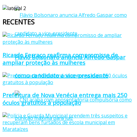
RECENTES
Ricardo Ferraço reafirma compromisso de
Flávio Bolsonaro anuncia Alfredo Gaspar
ampliar proteção às mulheres
como candidato a vice-presidente
Prefeitura de Nova Venécia entrega mais 250
óculos gratuitos à população