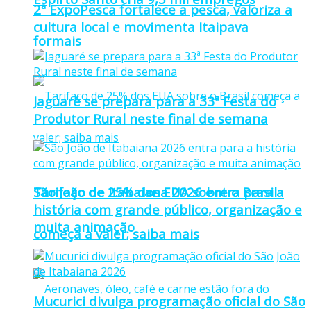
2ª ExpoPesca fortalece a pesca, valoriza a
cultura local e movimenta Itaipava
formais
Jaguaré se prepara para a 33ª Festa do
Produtor Rural neste final de semana
Tarifaço de 25% dos EUA sobre o Brasil
São João de Itabaiana 2026 entra para a
história com grande público, organização e
muita animação
começa a valer; saiba mais
Mucurici divulga programação oficial do São