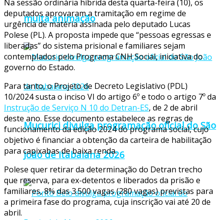
Na sessão ordinária híbrida desta quarta-feira (10), os
deputados aprovaram a tramitação em regime de
muita animação
urgência de matéria assinada pelo deputado Lucas
Polese (PL). A proposta impede que “pessoas egressas e
liberadas” do sistema prisional e familiares sejam
contemplados pelo Programa CNH Social, iniciativa do
governo do Estado.
Para tanto, o Projeto de Decreto Legislativo (PDL)
10/2024 susta o inciso VI do artigo 6º e todo o artigo 7º da
Instrução de Serviço N 10 do Detran-ES
, de 2 de abril
deste ano. Esse documento estabelece as regras de
Mucurici divulga programação oficial do São
funcionamento da edição 2024 do programa social, cujo
objetivo é financiar a obtenção da carteira de habilitação
para capixabas de baixa renda.
João de Itabaiana 2026
Polese quer retirar da determinação do Detran trecho
que reserva, para ex-detentos e liberados da prisão e
familiares, 8% das 3.500 vagas (280 vagas) previstas para
a primeira fase do programa, cuja inscrição vai até 20 de
abril.