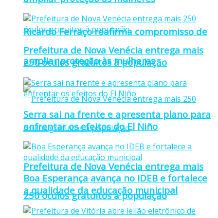
Ricardo Ferraço reafirma compromisso de
Prefeitura de Nova Venécia entrega mais
ampliar proteção às mulheres
250 óculos gratuitos à população
Serra sai na frente e apresenta plano para
enfrentar os efeitos do El Niño
Prefeitura de Nova Venécia entrega mais
Boa Esperança avança no IDEB e fortalece
a qualidade da educação municipal
250 óculos gratuitos à população