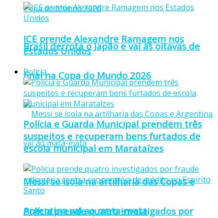
ICE prende Alexandre Ramagem nos
Brasil derrota o Japão e vai às oitavas de
Estados Unidos
Polícia
final na Copa do Mundo 2026
Polícia e Guarda Municipal prendem três
suspeitos e recuperam bens furtados de
escola municipal em Marataízes
Messi se isola na artilharia das Copas e
Argentina vai ao mata-mata
Polícia prende quatro investigados por