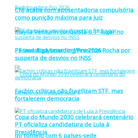
CNJ acaba com aposentadoria compulsória
como punição máxima para juiz
Maylla Venturin conquista o 1º lugar no
Paraná Bodyboarding Pro 2026
PF investiga senador Weverton Rocha por
suspeita de desvios no INSS
Fachin: críticas não fragilizam STF, mas
fortalecem democracia
Copa do Mundo 2030 celebrará centenário
PT oficializa candidatura de Lula à
Presidência
do torneio com 6 países-sede