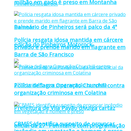
milhão em gado é preso em Montanha
Balneário de Pinheiros será palco da 4ª
Polícia resgata idosa mantida em cárcere
edição do Pinheiros Motorock
privado e prende marido em flagrante em
Barra de São Francisco
Polícia deflagra Operação Churchill contra
organização criminosa em Colatina
Prefeitura de Vila Pavão divulga cartaz
CBMES identifica suspeito de provocar
oficial da 27ª Pomitafro com programação
incêndio em vegetação e homem é preso