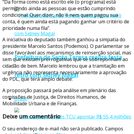
“Da forma como está escrito ele (o programa) está
permitindo ainda as pessoas que estão cumprindo
condicional. Quer dizer, não é nem quem pagou sua
conta, é quem ainda está pagando ganhar um critério de
prioridade numa fila”.
A iniciativa do deputado também ganhou a simpatia do
presidente Marcelo Santos (Podemos). O parlamentar se
disse favorável aos mecanismos de reinserção social, mas
Prefeitura de Santa Teresa realiza festa
sem que existam prerrogativas que se sobreponham ao
cidadão de bem. Marcelo lembrou que a tramitação em
urgência não representa necessariamente a aprovação
retrô com Sidney Magal
do PDL, que terá amplo debate.
A proposição passará pela análise em plenário das
comissões de Justiça, de Direitos Humanos, de
Brasil
Mobilidade Urbana e de Finanças.
Deixe um comentário
O seu endereço de e-mail não será publicado.
Campos