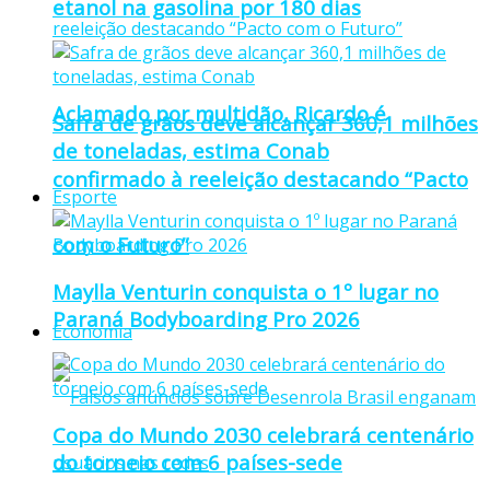
etanol na gasolina por 180 dias
Aclamado por multidão, Ricardo é
Safra de grãos deve alcançar 360,1 milhões
de toneladas, estima Conab
confirmado à reeleição destacando “Pacto
Esporte
com o Futuro”
Maylla Venturin conquista o 1º lugar no
Paraná Bodyboarding Pro 2026
Economia
Copa do Mundo 2030 celebrará centenário
do torneio com 6 países-sede