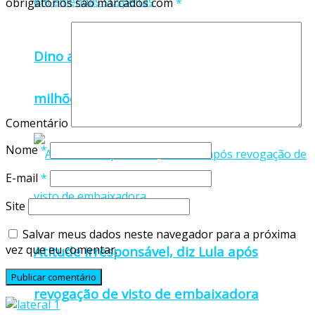
obrigatórios são marcados com
*
Dino aciona PF após TCU apontar R$ 55,4
milhões em emendas suspeitas
Comentário
Nome
*
E-mail
*
Site
Salvar meus dados neste navegador para a próxima
vez que eu comentar.
Atitude irresponsável, diz Lula após
revogação de visto de embaixadora