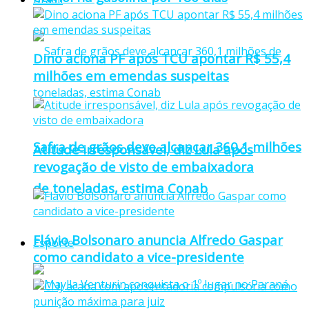
Dino aciona PF após TCU apontar R$ 55,4
milhões em emendas suspeitas
Safra de grãos deve alcançar 360,1 milhões
Atitude irresponsável, diz Lula após
revogação de visto de embaixadora
de toneladas, estima Conab
Flávio Bolsonaro anuncia Alfredo Gaspar
Esporte
como candidato a vice-presidente