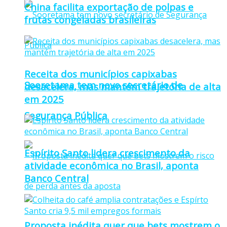
China facilita exportação de polpas e
frutas congeladas brasileiras
Receita dos municípios capixabas
Sooretama tem novo secretário de
desacelera, mas mantém trajetória de alta
em 2025
Segurança Pública
Espírito Santo lidera crescimento da
atividade econômica no Brasil, aponta
Banco Central
Proposta inédita quer que bets mostrem o