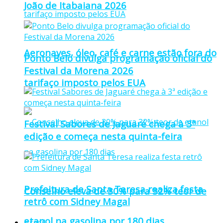
João de Itabaiana 2026
Aeronaves, óleo, café e carne estão fora do
Ponto Belo divulga programação oficial do
Festival da Morena 2026
tarifaço imposto pelos EUA
Festival Sabores de Jaguaré chega à 3ª
edição e começa nesta quinta-feira
Prefeitura de Santa Teresa realiza festa
Conselho eleva de 30% para 32% teor de
retrô com Sidney Magal
etanol na gasolina por 180 dias
Brasil