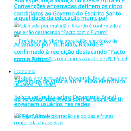
Boa Esperança avança no IDEB e fortalece
Convenções encerradas definem os cinco
candidatos ao Governo do Espírito Santo
a qualidade da educação municipal
Aclamado por multidão, Ricardo é
confirmado à reeleição destacando “Pacto
com o Futuro”
Economia
Prefeitura de Vitória abre leilão eletrônico
Falsos anúncios sobre Desenrola Brasil
de veículos inservíveis com lances a partir
enganam usuários nas redes
de R$ 1,5 mil