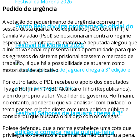
Pedido de urgência
A votação do requerimento de urgência ocorreu na
Ponto Belo divulga programação oficial do
sessão desta quarta e os deputados João Coser (PT) e
Camila Valadão (Psol) se posicionaram contra o regime
especial de tramitação da matéria. A deputada alegou que
Festival da Morena 2026
a iniciativa social representa uma oportunidade para que
os egressos do sistema prisional acessem o mercado de
trabalho, já que há a possibilidade de atuarem como
motoristas de aplicativo.
Por outro lado, o PDL recebeu o apoio dos deputados
Tyago Hoffmann (PSB), Alcântaro Filho (Republicanos),
além do próprio autor. Vice-líder do governo, Hoffmann,
no entanto, ponderou que vai analisar “com cuidado” o
tema por ter relação direta com uma política pública e
Festival Sabores de Jaguaré chega à 3ª
considerou que buscará o diálogo com os colegas.
Polese defendeu que a norma estabelece uma cota que
edição e começa nesta quinta-feira
privilegia ex-detentos e quem ainda não cumpriu a pena.