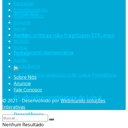
Educação
Entretenimento
Espiríto Santo
Esporte
Geral
Fachin: críticas não fragilizam STF, mas
Justiça
Mundo
Polícia
fortalecem democracia
Política
Saúde
Sul da Bahia
Sobre Nós
Anuncie
Fale Conosco
PT oficializa candidatura de Lula à
© 2021 - Desenvolvido por
Webmundo soluções
Interativas
Presidência
Nenhum Resultado