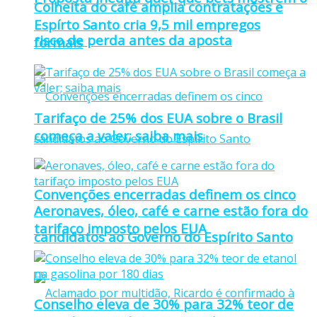
Colheita do café amplia contratações e
Espírto Santo cria 9,5 mil empregos
risco de perda antes da aposta
formais
Tarifaço de 25% dos EUA sobre o Brasil
começa a valer; saiba mais
Convenções encerradas definem os cinco
Aeronaves, óleo, café e carne estão fora do
tarifaço imposto pelos EUA
candidatos ao Governo do Espírito Santo
Conselho eleva de 30% para 32% teor de