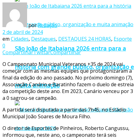
por
Redação
2 de abril de 2024
em
Cidades
,
Destaques
,
DESTAQUES 24 HORAS
,
Esporte
0
São João de Itabaiana 2026 entra para a
Compartilhar
Twittar
Compartilhar
O Campeonato Municipal Veteranos +35 de 2024 vai
história com grande público, organização e
começar com as mesmas equipes que protagonizaram a
final da edição do ano passado. No próximo domingo (7),
Associação Canário e Baratinho fazem o duelo de estreia
muita animação
da competição deste ano. Em 2023, Canário venceu por 3
a 0 sagrou-se campeão.
A partida será disputada a partir das 7h45, no Estádio
Municipal João Soares de Moura Filho.
O diretor de Esportes de Pinheiros, Roberto Cangussu,
informou que, neste ano, o campeonato terá seis