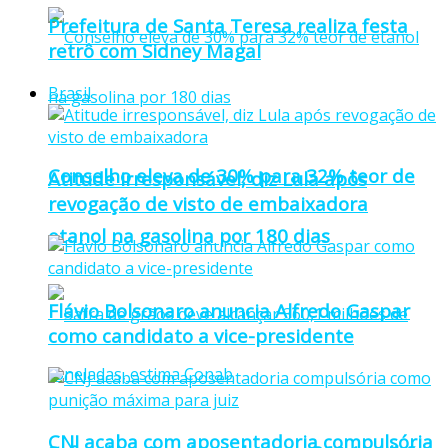
Prefeitura de Santa Teresa realiza festa
retrô com Sidney Magal
Brasil
Conselho eleva de 30% para 32% teor de
Atitude irresponsável, diz Lula após
revogação de visto de embaixadora
etanol na gasolina por 180 dias
Flávio Bolsonaro anuncia Alfredo Gaspar
como candidato a vice-presidente
CNJ acaba com aposentadoria compulsória