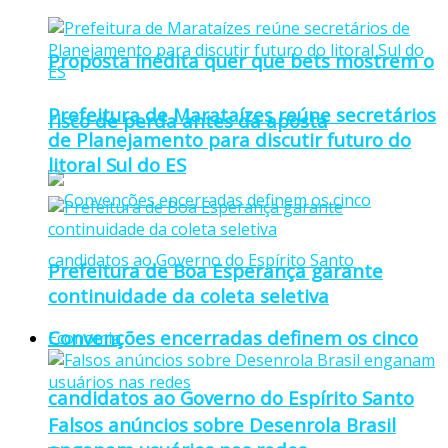
Proposta inédita quer que bets mostrem o
Prefeitura de Marataízes reúne secretários
risco de perda antes da aposta
de Planejamento para discutir futuro do
litoral Sul do ES
Prefeitura de Boa Esperança garante
continuidade da coleta seletiva
Convenções encerradas definem os cinco
Economia
candidatos ao Governo do Espírito Santo
Falsos anúncios sobre Desenrola Brasil