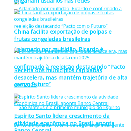
enganam usuários nas redes
China facilita exportação de polpas e
frutas congeladas brasileiras
Aclamado por multidão, Ricardo é
confirmado à reeleição destacando “Pacto
Receita dos municípios capixabas
desacelera, mas mantém trajetória de alta
com o Futuro”
em 2025
Espírito Santo lidera crescimento da
atividade econômica no Brasil, aponta
Banco Central