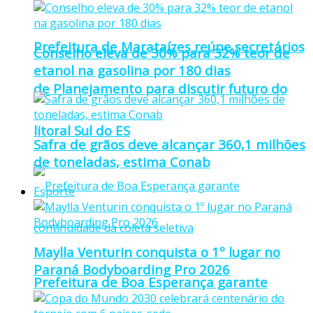
Prefeitura de Marataízes reúne secretários
Conselho eleva de 30% para 32% teor de
etanol na gasolina por 180 dias
de Planejamento para discutir futuro do
litoral Sul do ES
Safra de grãos deve alcançar 360,1 milhões
de toneladas, estima Conab
Esporte
Maylla Venturin conquista o 1º lugar no
Paraná Bodyboarding Pro 2026
Prefeitura de Boa Esperança garante