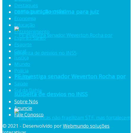
Destaques
como punição máxima para juiz
DESTAQUES 24 HORAS
Economia
Educação
Entretenimento
Espiríto Santo
Esporte
Geral
Justiça
Mundo
Polícia
PF investiga senador Weverton Rocha por
Política
Saúde
Sul da Bahia
suspeita de desvios no INSS
Sobre Nós
Anuncie
Fale Conosco
© 2021 - Desenvolvido por
Webmundo soluções
Interativas