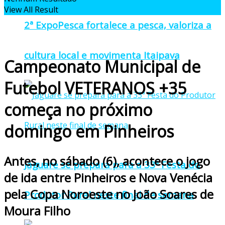
View All Result
2ª ExpoPesca fortalece a pesca, valoriza a
cultura local e movimenta Itaipava
Campeonato Municipal de
Futebol VETERANOS +35
começa no próximo
domingo em Pinheiros
Antes, no sábado (6), acontece o jogo
Jaguaré se prepara para a 33ª Festa do
de ida entre Pinheiros e Nova Venécia
pela Copa Noroeste no João Soares de
Produtor Rural neste final de semana
Moura Filho