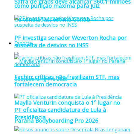
Safra de grãos deve alcançar 360,1 milhões
como punição máxima para juiz
de toneladas, estima Conab
PF investiga senador Weverton Rocha por
Esporte
suspeita de desvios no INSS
Fachin: críticas não fragilizam STF, mas
fortalecem democracia
Maylla Venturin conquista o 1º lugar no
PT oficializa candidatura de Lula à
Presidência
Paraná Bodyboarding Pro 2026