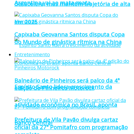
Argentina vai ao mata-mata
desacelera, mas mantém trajetória de alta
em 2025
Capixaba Geovanna Santos disputa Copa
do Mundo de ginástica rítmica na China
Entretenimento
Balneário de Pinheiros será palco da 4ª
Espírito Santo lidera crescimento da
edição do Pinheiros Motorock
atividade econômica no Brasil, aponta
Prefeitura de Vila Pavão divulga cartaz
Banco Central
oficial da 27ª Pomitafro com programação