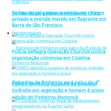
Polícia resgata idosa mantida em cárcere
do Mundo de ginástica rítmica na China
privado e prende marido em flagrante em
Barra de São Francisco
Entretenimento
Polícia deflagra Operação Churchill contra
organização criminosa em Colatina
Balneário de Pinheiros será palco da 4ª
CBMES identifica suspeito de provocar
incêndio em vegetação e homem é preso
edição do Pinheiros Motorock