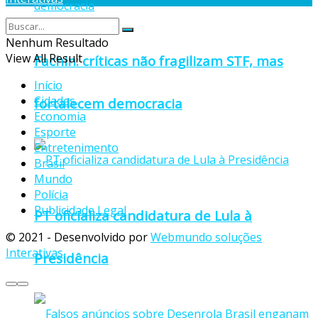
Nenhum Resultado
View All Result
Fachin: críticas não fragilizam STF, mas
Início
Cidades
fortalecem democracia
Economia
Esporte
Entretenimento
Brasil
Mundo
Polícia
Publicidade Legal
PT oficializa candidatura de Lula à
© 2021 - Desenvolvido por
Webmundo soluções
Interativas
Presidência