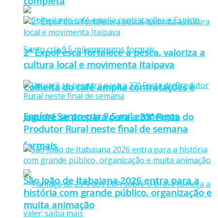
completa
2ª ExpoPesca fortalece a pesca, valoriza a
cultura local e movimenta Itaipava
Colheita do café amplia contratações e
Espírto Santo cria 9,5 mil empregos
Jaguaré se prepara para a 33ª Festa do
Produtor Rural neste final de semana
formais
São João de Itabaiana 2026 entra para a
história com grande público, organização e
muita animação