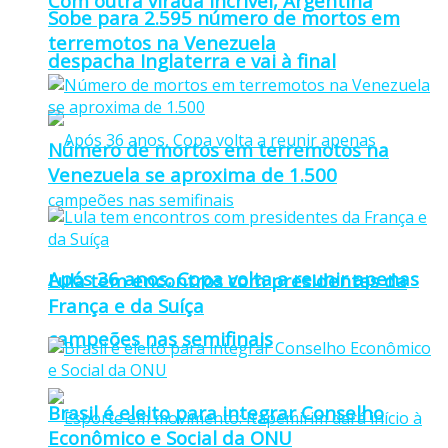
Com outra virada incrível, Argentina
Sobe para 2.595 número de mortos em
terremotos na Venezuela
despacha Inglaterra e vai à final
Número de mortos em terremotos na
Venezuela se aproxima de 1.500
Após 36 anos, Copa volta a reunir apenas
Lula tem encontros com presidentes da
França e da Suíça
campeões nas semifinais
Brasil é eleito para integrar Conselho
Econômico e Social da ONU