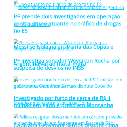
PF prende dois investigados em operação
contra grupo atuante no tráfico de drogas
no ES
Messi se isola na artilharia das Copas e
PF investiga senador Weverton Rocha por
Argentina vai ao mata-mata
suspeita de desvios no INSS
Investigado por furto de cerca de R$ 1
milhão em gado é preso em Montanha
Capixaba Geovanna Santos disputa Copa