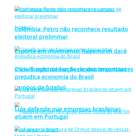
Colômbia: Petro não reconhece resultado
eleitoral preliminar
Esporte em movimento: Itapemirim dará
Classificação de facções como terroristas
início à reestruturação de dois importantes
prejudica economia do Brasil
campos de futebol
Lula defende que empresas brasileiras
atuem em Portugal