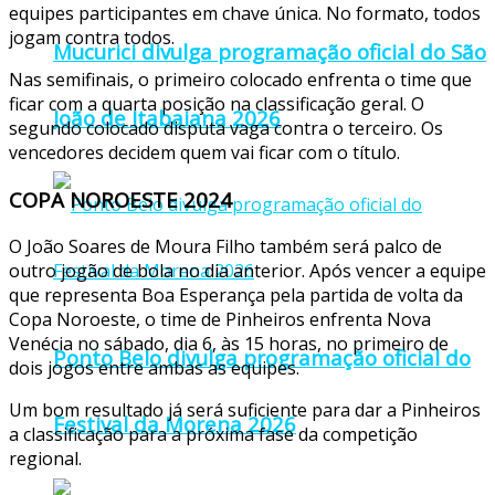
equipes participantes em chave única. No formato, todos
jogam contra todos.
Mucurici divulga programação oficial do São
Nas semifinais, o primeiro colocado enfrenta o time que
ficar com a quarta posição na classificação geral. O
João de Itabaiana 2026
segundo colocado disputa vaga contra o terceiro. Os
vencedores decidem quem vai ficar com o título.
COPA NOROESTE 2024
O João Soares de Moura Filho também será palco de
outro jogão de bola no dia anterior. Após vencer a equipe
que representa Boa Esperança pela partida de volta da
Copa Noroeste, o time de Pinheiros enfrenta Nova
Venécia no sábado, dia 6, às 15 horas, no primeiro de
Ponto Belo divulga programação oficial do
dois jogos entre ambas as equipes.
Um bom resultado já será suficiente para dar a Pinheiros
Festival da Morena 2026
a classificação para a próxima fase da competição
regional.