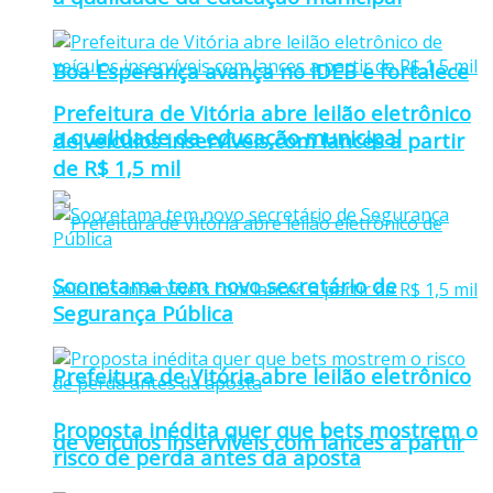
Boa Esperança avança no IDEB e fortalece
Prefeitura de Vitória abre leilão eletrônico
a qualidade da educação municipal
de veículos inservíveis com lances a partir
de R$ 1,5 mil
Sooretama tem novo secretário de
Segurança Pública
Prefeitura de Vitória abre leilão eletrônico
Proposta inédita quer que bets mostrem o
de veículos inservíveis com lances a partir
risco de perda antes da aposta