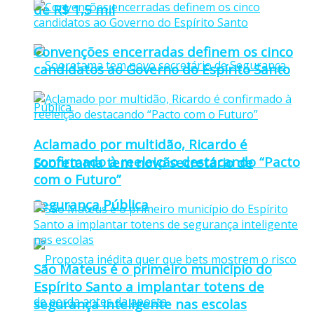
de R$ 1,5 mil
Convenções encerradas definem os cinco
candidatos ao Governo do Espírito Santo
Aclamado por multidão, Ricardo é
confirmado à reeleição destacando “Pacto
Sooretama tem novo secretário de
com o Futuro”
Segurança Pública
São Mateus é o primeiro município do
Espírito Santo a implantar totens de
segurança inteligente nas escolas