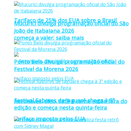
Tarifaço de 25% dos EUA sobre o Brasil
Mucurici divulga programação oficial do São
João de Itabaiana 2026
começa a valer; saiba mais
Ponto Belo divulga programação oficial do
Festival da Morena 2026
Festival Sabores de Jaguaré chega à 3ª
Aeronaves, óleo, café e carne estão fora do
edição e começa nesta quinta-feira
tarifaço imposto pelos EUA