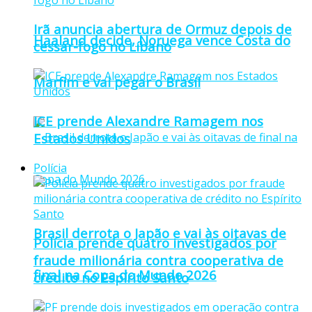
Irã anuncia abertura de Ormuz depois de
Haaland decide, Noruega vence Costa do
cessar-fogo no Líbano
Marfim e vai pegar o Brasil
ICE prende Alexandre Ramagem nos
Estados Unidos
Polícia
Brasil derrota o Japão e vai às oitavas de
Polícia prende quatro investigados por
fraude milionária contra cooperativa de
final na Copa do Mundo 2026
crédito no Espírito Santo