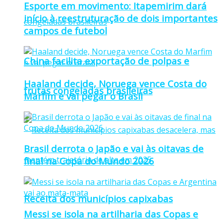
Esporte em movimento: Itapemirim dará
início à reestruturação de dois importantes
campos de futebol
China facilita exportação de polpas e
Haaland decide, Noruega vence Costa do
frutas congeladas brasileiras
Marfim e vai pegar o Brasil
Brasil derrota o Japão e vai às oitavas de
final na Copa do Mundo 2026
Receita dos municípios capixabas
Messi se isola na artilharia das Copas e