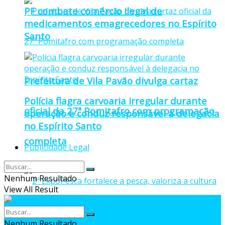
PF combate comércio ilegal de
medicamentos emagrecedores no Espírito
Santo
Prefeitura de Vila Pavão divulga cartaz
Polícia flagra carvoaria irregular durante
oficial da 27ª Pomitafro com programação
operação e conduz responsável à delegacia
no Espírito Santo
completa
Publicidade Legal
Nenhum Resultado
View All Result
Nenhum Resultado