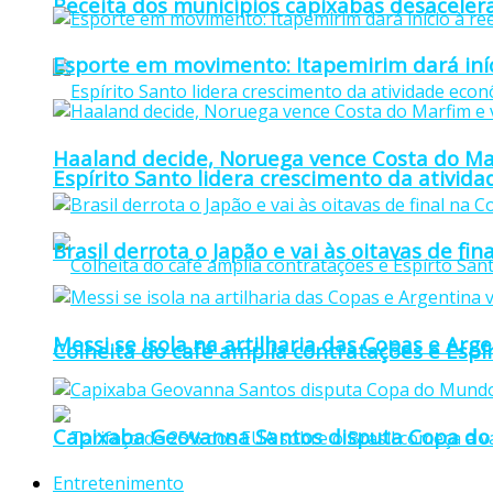
Receita dos municípios capixabas desaceler
Esporte em movimento: Itapemirim dará iníc
Haaland decide, Noruega vence Costa do Mar
Espírito Santo lidera crescimento da ativid
Brasil derrota o Japão e vai às oitavas de f
Messi se isola na artilharia das Copas e Ar
Colheita do café amplia contratações e Espí
Capixaba Geovanna Santos disputa Copa do 
Entretenimento