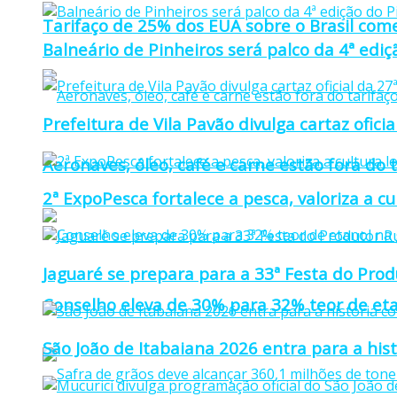
Tarifaço de 25% dos EUA sobre o Brasil come
Balneário de Pinheiros será palco da 4ª edi
Prefeitura de Vila Pavão divulga cartaz ofi
Aeronaves, óleo, café e carne estão fora do 
2ª ExpoPesca fortalece a pesca, valoriza a c
Jaguaré se prepara para a 33ª Festa do Prod
Conselho eleva de 30% para 32% teor de eta
São João de Itabaiana 2026 entra para a hi