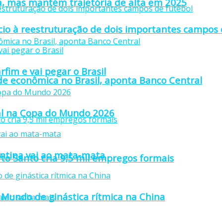
a, mas mantém trajetória de alta em 2025
io à reestruturação de dois importantes campos 
fim e vai pegar o Brasil
ade econômica no Brasil, aponta Banco Central
inal na Copa do Mundo 2026
gentina vai ao mata-mata
rto Santo cria 9,5 mil empregos formais
Mundo de ginástica rítmica na China