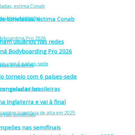
 de toneladas, estima Conab
anam usuários nas redes
raná Bodyboarding Pro 2026
o torneio com 6 países-sede
 congeladas brasileiras
 Inglaterra e vai à final
ampeões nas semifinais