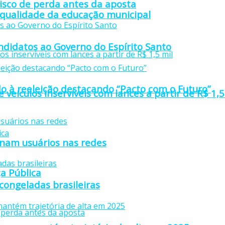
isco de perda antes da aposta
 qualidade da educação municipal
didatos ao Governo do Espírito Santo
o à reeleição destacando “Pacto com o Futuro”
e veículos inservíveis com lances a partir de R$ 1,5
anam usuários nas redes
a Pública
 congeladas brasileiras