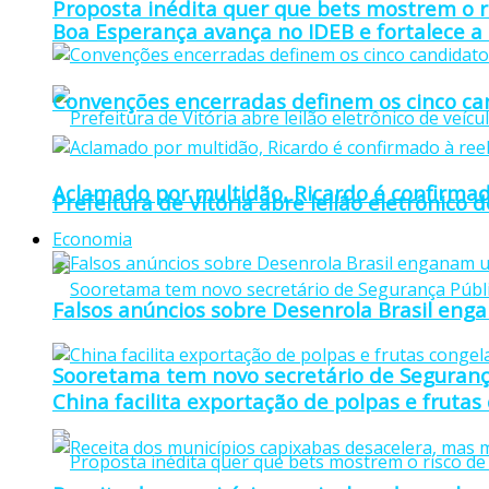
Proposta inédita quer que bets mostrem o r
Boa Esperança avança no IDEB e fortalece a
Convenções encerradas definem os cinco can
Aclamado por multidão, Ricardo é confirmad
Prefeitura de Vitória abre leilão eletrônico d
Economia
Falsos anúncios sobre Desenrola Brasil eng
Sooretama tem novo secretário de Seguranç
China facilita exportação de polpas e frutas