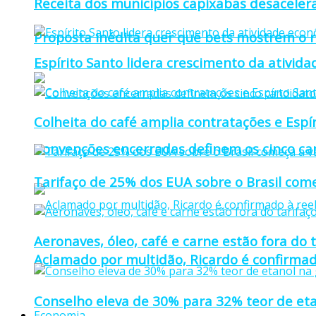
Receita dos municípios capixabas desaceler
Proposta inédita quer que bets mostrem o r
Espírito Santo lidera crescimento da ativid
Colheita do café amplia contratações e Espí
Convenções encerradas definem os cinco can
Tarifaço de 25% dos EUA sobre o Brasil come
Aeronaves, óleo, café e carne estão fora do 
Aclamado por multidão, Ricardo é confirmad
Conselho eleva de 30% para 32% teor de eta
Economia