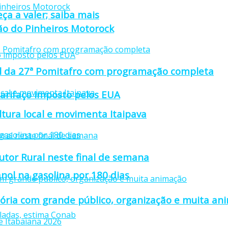
ça a valer; saiba mais
ção do Pinheiros Motorock
cial da 27ª Pomitafro com programação completa
tarifaço imposto pelos EUA
ultura local e movimenta Itaipava
utor Rural neste final de semana
nol na gasolina por 180 dias
stória com grande público, organização e muita a