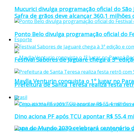
Mucurici divulga programação oficial do São
Safra de grãos deve alcançar 360,1 milhões
Ponto Belo divulga programação oficial do F
Esporte
Festival Sabores de Jaguaré chega à 3ª ediç
Maylla Venturin conquista o 1º lugar no Pa
Prefeitura de Santa Teresa realiza festa re
Brasil
Dino aciona PF após TCU apontar R$ 55,4 m
Copa do Mundo 2030 celebrará centenário d