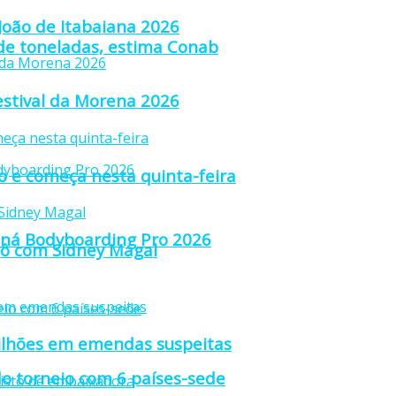
 João de Itabaiana 2026
 de toneladas, estima Conab
estival da Morena 2026
ão e começa nesta quinta-feira
raná Bodyboarding Pro 2026
trô com Sidney Magal
ilhões em emendas suspeitas
o torneio com 6 países-sede