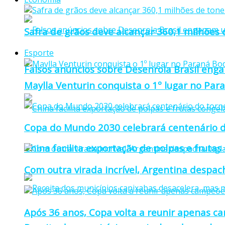
Safra de grãos deve alcançar 360,1 milhões
Esporte
Falsos anúncios sobre Desenrola Brasil eng
Maylla Venturin conquista o 1º lugar no Pa
Copa do Mundo 2030 celebrará centenário d
China facilita exportação de polpas e frutas
Com outra virada incrível, Argentina despacha
Após 36 anos, Copa volta a reunir apenas c