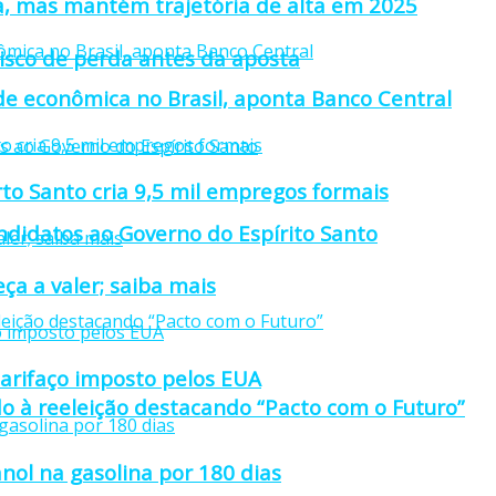
a, mas mantém trajetória de alta em 2025
isco de perda antes da aposta
ade econômica no Brasil, aponta Banco Central
rto Santo cria 9,5 mil empregos formais
didatos ao Governo do Espírito Santo
ça a valer; saiba mais
tarifaço imposto pelos EUA
o à reeleição destacando “Pacto com o Futuro”
nol na gasolina por 180 dias