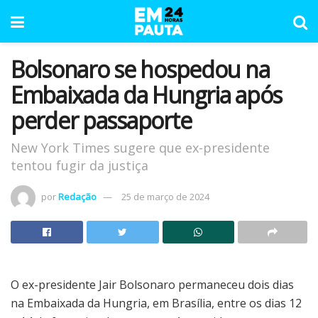
Bolsonaro se hospedou na
Embaixada da Hungria após
perder passaporte
New York Times sugere que ex-presidente
tentou fugir da justiça
por
Redação
25 de março de 2024
O ex-presidente Jair Bolsonaro permaneceu dois dias
na Embaixada da Hungria, em Brasília, entre os dias 12