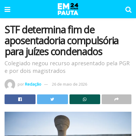
STF determina fim de
aposentadoria compulsória
para juízes condenados
Colegiado negou recurso apresentado pela PGR
e por dois magistrados
por
Redação
26 de maio de 2026