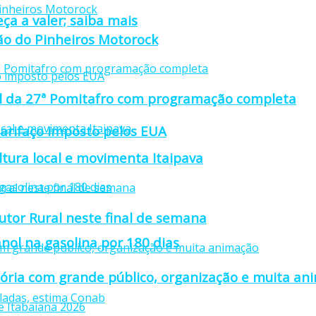
ça a valer; saiba mais
ção do Pinheiros Motorock
cial da 27ª Pomitafro com programação completa
tarifaço imposto pelos EUA
ultura local e movimenta Itaipava
utor Rural neste final de semana
nol na gasolina por 180 dias
stória com grande público, organização e muita a