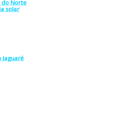
a do Norte
a solar
 Jaguaré