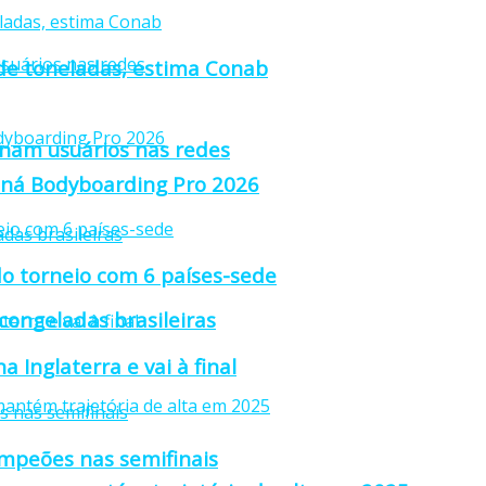
 de toneladas, estima Conab
anam usuários nas redes
raná Bodyboarding Pro 2026
o torneio com 6 países-sede
 congeladas brasileiras
 Inglaterra e vai à final
ampeões nas semifinais