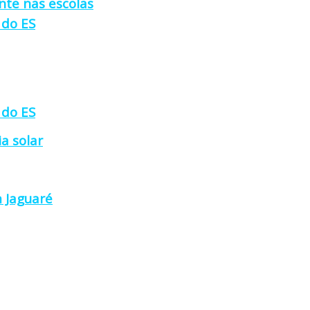
nte nas escolas
 do ES
 do ES
a solar
 Jaguaré