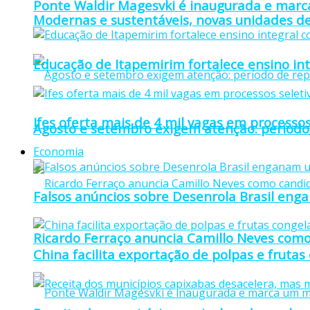
Ponte Waldir Magesvki é inaugurada e marca
Modernas e sustentáveis, novas unidades de
Educação de Itapemirim fortalece ensino in
Ifes oferta mais de 4 mil vagas em processos
Agosto e setembro exigem atenção: período
Economia
Falsos anúncios sobre Desenrola Brasil eng
Ricardo Ferraço anuncia Camillo Neves como
China facilita exportação de polpas e frutas