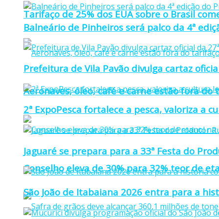
Tarifaço de 25% dos EUA sobre o Brasil come
Balneário de Pinheiros será palco da 4ª edi
Prefeitura de Vila Pavão divulga cartaz ofi
Aeronaves, óleo, café e carne estão fora do 
2ª ExpoPesca fortalece a pesca, valoriza a c
Jaguaré se prepara para a 33ª Festa do Prod
Conselho eleva de 30% para 32% teor de eta
São João de Itabaiana 2026 entra para a hi