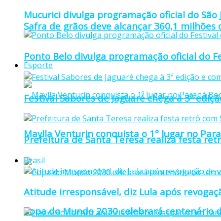
Mucurici divulga programação oficial do São
Safra de grãos deve alcançar 360,1 milhões
Ponto Belo divulga programação oficial do F
Esporte
Festival Sabores de Jaguaré chega à 3ª ediç
Maylla Venturin conquista o 1º lugar no Pa
Prefeitura de Santa Teresa realiza festa re
Brasil
Atitude irresponsável, diz Lula após revoga
Copa do Mundo 2030 celebrará centenário d