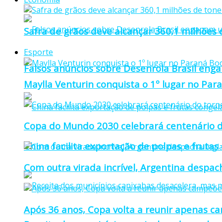
Safra de grãos deve alcançar 360,1 milhões
Esporte
Falsos anúncios sobre Desenrola Brasil eng
Maylla Venturin conquista o 1º lugar no Pa
Copa do Mundo 2030 celebrará centenário d
China facilita exportação de polpas e frutas
Com outra virada incrível, Argentina despacha
Após 36 anos, Copa volta a reunir apenas c