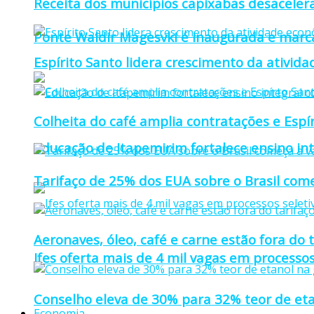
Receita dos municípios capixabas desaceler
Ponte Waldir Magesvki é inaugurada e marca
Espírito Santo lidera crescimento da ativid
Colheita do café amplia contratações e Espí
Educação de Itapemirim fortalece ensino in
Tarifaço de 25% dos EUA sobre o Brasil come
Aeronaves, óleo, café e carne estão fora do 
Ifes oferta mais de 4 mil vagas em processos
Conselho eleva de 30% para 32% teor de eta
Economia