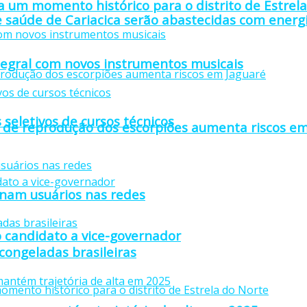
 um momento histórico para o distrito de Estrel
 saúde de Cariacica serão abastecidas com energi
tegral com novos instrumentos musicais
 seletivos de cursos técnicos
 de reprodução dos escorpiões aumenta riscos em
anam usuários nas redes
 candidato a vice-governador
 congeladas brasileiras