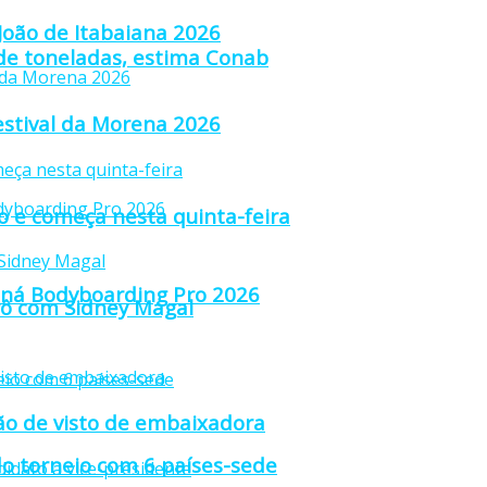
 João de Itabaiana 2026
 de toneladas, estima Conab
estival da Morena 2026
ão e começa nesta quinta-feira
raná Bodyboarding Pro 2026
trô com Sidney Magal
ção de visto de embaixadora
o torneio com 6 países-sede