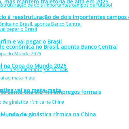
a, mas mantém trajetória de alta em 2025
io à reestruturação de dois importantes campos 
fim e vai pegar o Brasil
ade econômica no Brasil, aponta Banco Central
inal na Copa do Mundo 2026
gentina vai ao mata-mata
rto Santo cria 9,5 mil empregos formais
Mundo de ginástica rítmica na China