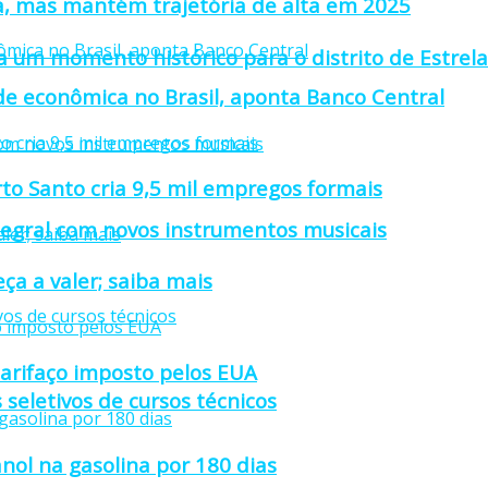
a, mas mantém trajetória de alta em 2025
 um momento histórico para o distrito de Estrel
ade econômica no Brasil, aponta Banco Central
rto Santo cria 9,5 mil empregos formais
tegral com novos instrumentos musicais
ça a valer; saiba mais
tarifaço imposto pelos EUA
 seletivos de cursos técnicos
nol na gasolina por 180 dias