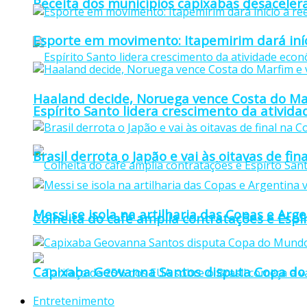
Receita dos municípios capixabas desaceler
Esporte em movimento: Itapemirim dará iníc
Haaland decide, Noruega vence Costa do Mar
Espírito Santo lidera crescimento da ativid
Brasil derrota o Japão e vai às oitavas de f
Messi se isola na artilharia das Copas e Ar
Colheita do café amplia contratações e Espí
Capixaba Geovanna Santos disputa Copa do 
Entretenimento