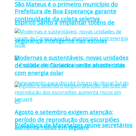
São Mateus é o primeiro município do
Prefeitura de Boa Esperança garante
continuidade da coleta seletiva
Espírito Santo a implantar totens de
segurança inteligente nas escolas
Modernas e sustentáveis, novas unidades
de saúde de Cariacica serão abastecidas
com energia solar
Agosto e setembro exigem atenção:
período de reprodução dos escorpiões
Prefeitura de Marataízes reúne secretários
aumenta riscos em Jaguaré