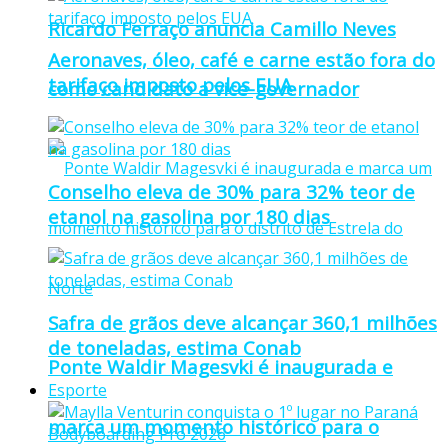
Ricardo Ferraço anuncia Camillo Neves
Aeronaves, óleo, café e carne estão fora do
tarifaço imposto pelos EUA
como candidato a vice-governador
Conselho eleva de 30% para 32% teor de
etanol na gasolina por 180 dias
Safra de grãos deve alcançar 360,1 milhões
de toneladas, estima Conab
Ponte Waldir Magesvki é inaugurada e
Esporte
marca um momento histórico para o