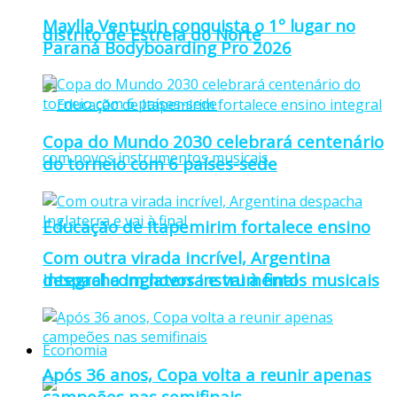
Maylla Venturin conquista o 1º lugar no
distrito de Estrela do Norte
Paraná Bodyboarding Pro 2026
Copa do Mundo 2030 celebrará centenário
do torneio com 6 países-sede
Educação de Itapemirim fortalece ensino
Com outra virada incrível, Argentina
integral com novos instrumentos musicais
despacha Inglaterra e vai à final
Economia
Após 36 anos, Copa volta a reunir apenas
campeões nas semifinais