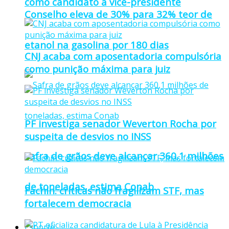
como candidato a vice-presidente
Conselho eleva de 30% para 32% teor de
etanol na gasolina por 180 dias
CNJ acaba com aposentadoria compulsória
como punição máxima para juiz
PF investiga senador Weverton Rocha por
suspeita de desvios no INSS
Safra de grãos deve alcançar 360,1 milhões
de toneladas, estima Conab
Fachin: críticas não fragilizam STF, mas
fortalecem democracia
Esporte