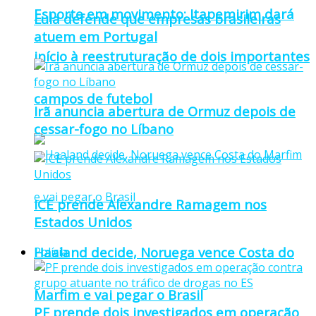
Esporte em movimento: Itapemirim dará
Lula defende que empresas brasileiras
atuem em Portugal
início à reestruturação de dois importantes
campos de futebol
Irã anuncia abertura de Ormuz depois de
cessar-fogo no Líbano
ICE prende Alexandre Ramagem nos
Estados Unidos
Haaland decide, Noruega vence Costa do
Polícia
Marfim e vai pegar o Brasil
PF prende dois investigados em operação