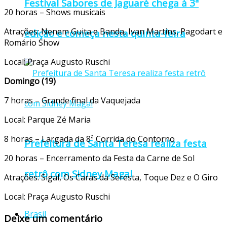
Festival Sabores de Jaguaré chega à 3ª
20 horas – Shows musicais
Atrações: Nenem Guita e Banda, Ivan Martins, Pagodart e
edição e começa nesta quinta-feira
Romário Show
Local: Praça Augusto Ruschi
Domingo (19)
7 horas – Grande final da Vaquejada
Local: Parque Zé Maria
8 horas – Largada da 8ª Corrida do Contorno
Prefeitura de Santa Teresa realiza festa
20 horas – Encerramento da Festa da Carne de Sol
retrô com Sidney Magal
Atrações: Sigal, Os Caras da Seresta, Toque Dez e O Giro
Local: Praça Augusto Ruschi
Brasil
Deixe um comentário