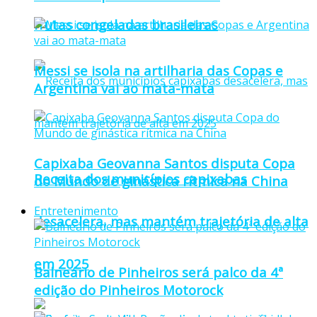
frutas congeladas brasileiras
Messi se isola na artilharia das Copas e
Argentina vai ao mata-mata
Capixaba Geovanna Santos disputa Copa
Receita dos municípios capixabas
do Mundo de ginástica rítmica na China
Entretenimento
desacelera, mas mantém trajetória de alta
em 2025
Balneário de Pinheiros será palco da 4ª
edição do Pinheiros Motorock