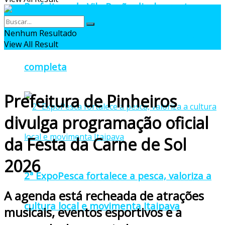
Prefeitura de Vila Pavão divulga cartaz
Nenhum Resultado
oficial da 27ª Pomitafro com programação
View All Result
completa
Prefeitura de Pinheiros
divulga programação oficial
da Festa da Carne de Sol
2026
2ª ExpoPesca fortalece a pesca, valoriza a
A agenda está recheada de atrações
cultura local e movimenta Itaipava
musicais, eventos esportivos e a