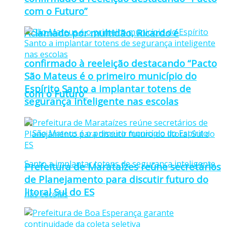
com o Futuro”
Aclamado por multidão, Ricardo é
confirmado à reeleição destacando “Pacto
São Mateus é o primeiro município do
Espírito Santo a implantar totens de
com o Futuro”
segurança inteligente nas escolas
Prefeitura de Marataízes reúne secretários
de Planejamento para discutir futuro do
litoral Sul do ES