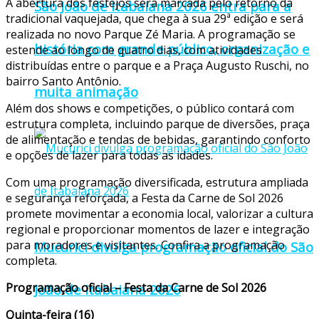
A abertura dos festejos será marcada pelo retorno da
São João de Itabaiana 2026 entra para a
tradicional vaquejada, que chega à sua 29ª edição e será
realizada no novo Parque Zé Maria. A programação se
história com grande público, organização e
estende ao longo de quatro dias, com atividades
distribuídas entre o parque e a Praça Augusto Ruschi, no
bairro Santo Antônio.
muita animação
Além dos shows e competições, o público contará com
estrutura completa, incluindo parque de diversões, praça
de alimentação e tendas de bebidas, garantindo conforto
e opções de lazer para todas as idades.
Com uma programação diversificada, estrutura ampliada
e segurança reforçada, a Festa da Carne de Sol 2026
promete movimentar a economia local, valorizar a cultura
regional e proporcionar momentos de lazer e integração
para moradores e visitantes. Confira a programação
Mucurici divulga programação oficial do São
completa.
Programação oficial – Festa da Carne de Sol 2026
João de Itabaiana 2026
Quinta-feira (16)