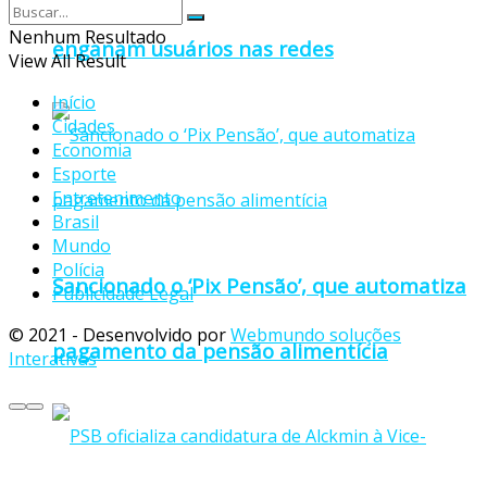
Nenhum Resultado
enganam usuários nas redes
View All Result
Início
Cidades
Economia
Esporte
Entretenimento
Brasil
Mundo
Polícia
Sancionado o ‘Pix Pensão’, que automatiza
Publicidade Legal
© 2021 - Desenvolvido por
Webmundo soluções
pagamento da pensão alimentícia
Interativas