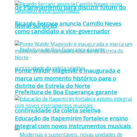
de Planejamento para discutir futuro do
Ricardo Ferraço anuncia Camillo Neves
litoral Sul do ES
como candidato a vice-governador
Ponte Waldir Magesvki é inaugurada e
marca um momento histórico para o
distrito de Estrela do Norte
Prefeitura de Boa Esperança garante
continuidade da coleta seletiva
Educação de Itapemirim fortalece ensino
integral com novos instrumentos musicais