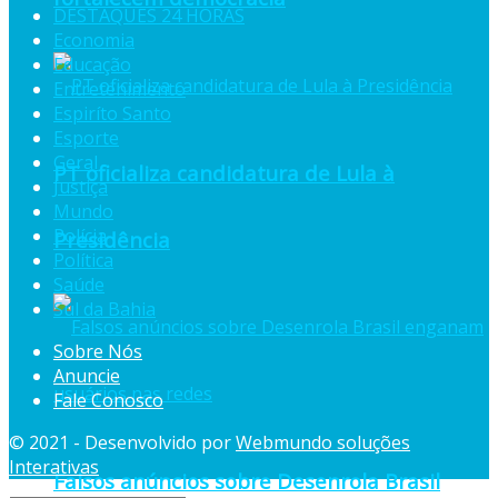
DESTAQUES 24 HORAS
Economia
Educação
Entretenimento
Espiríto Santo
Esporte
Geral
PT oficializa candidatura de Lula à
Justiça
Mundo
Polícia
Presidência
Política
Saúde
Sul da Bahia
Sobre Nós
Anuncie
Fale Conosco
© 2021 - Desenvolvido por
Webmundo soluções
Interativas
Falsos anúncios sobre Desenrola Brasil