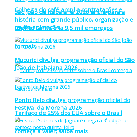
Colheita do café amplia contratações e
São João de Itabaiana 2026 entra para a
história com grande público, organização e
muita animação
Espírto Santo cria 9,5 mil empregos
formais
Mucurici divulga programação oficial do São
João de Itabaiana 2026
Ponto Belo divulga programação oficial do
Festival da Morena 2026
Tarifaço de 25% dos EUA sobre o Brasil
começa a valer; saiba mais