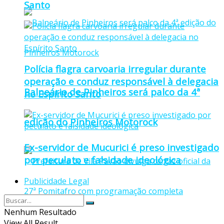
Santo
Polícia flagra carvoaria irregular durante
operação e conduz responsável à delegacia
Balneário de Pinheiros será palco da 4ª
no Espírito Santo
edição do Pinheiros Motorock
Ex-servidor de Mucurici é preso investigado
por peculato e falsidade ideológica
Publicidade Legal
Nenhum Resultado
View All Result