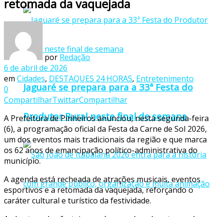
retomada da vaquejada
por
Redação
6 de abril de 2026
em
Cidades
,
DESTAQUES 24 HORAS
,
Entretenimento
Jaguaré se prepara para a 33ª Festa do
0
Compartilhar
Twittar
Compartilhar
Produtor Rural neste final de semana
A Prefeitura de Pinheiros anunciou, nesta segunda-feira
(6), a programação oficial da Festa da Carne de Sol 2026,
um dos eventos mais tradicionais da região e que marca
os 62 anos de emancipação político-administrativa do
município.
A agenda está recheada de atrações musicais, eventos
esportivos e a retomada da vaquejada, reforçando o
caráter cultural e turístico da festividade.