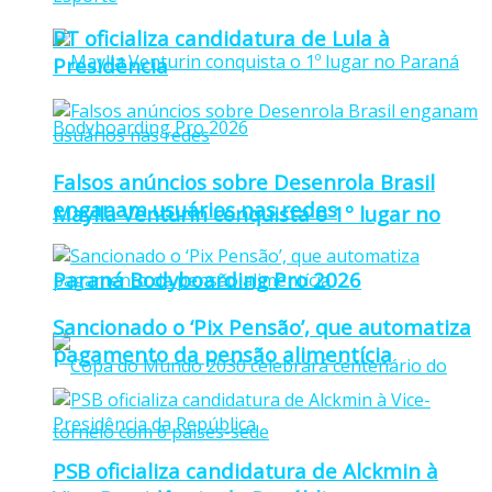
PT oficializa candidatura de Lula à
Presidência
Falsos anúncios sobre Desenrola Brasil
enganam usuários nas redes
Maylla Venturin conquista o 1º lugar no
Paraná Bodyboarding Pro 2026
Sancionado o ‘Pix Pensão’, que automatiza
pagamento da pensão alimentícia
PSB oficializa candidatura de Alckmin à