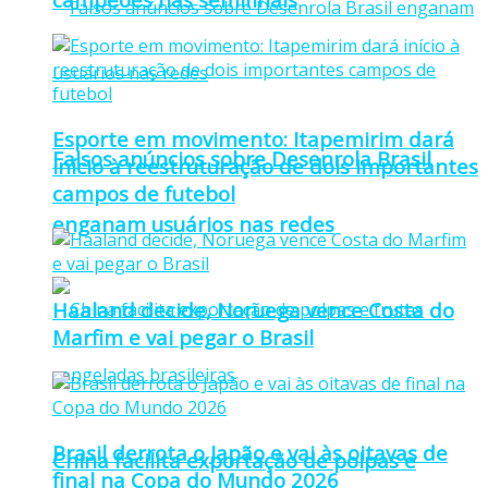
Esporte em movimento: Itapemirim dará
Falsos anúncios sobre Desenrola Brasil
início à reestruturação de dois importantes
campos de futebol
enganam usuários nas redes
Haaland decide, Noruega vence Costa do
Marfim e vai pegar o Brasil
Brasil derrota o Japão e vai às oitavas de
China facilita exportação de polpas e
final na Copa do Mundo 2026