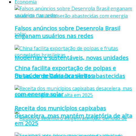
Economia
Falsos anúncios sobre Desenrola Brasil
enganam usuários nas redes
Modernas e sustentáveis, novas unidades
China facilita exportação de polpas e
frutas congeladas brasileiras
de saúde de Cariacica serão abastecidas
com energia solar
Receita dos municípios capixabas
desacelera, mas mantém trajetória de alta
em 2025