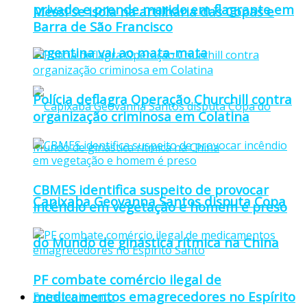
privado e prende marido em flagrante em
Messi se isola na artilharia das Copas e
Barra de São Francisco
Argentina vai ao mata-mata
Polícia deflagra Operação Churchill contra
organização criminosa em Colatina
CBMES identifica suspeito de provocar
Capixaba Geovanna Santos disputa Copa
incêndio em vegetação e homem é preso
do Mundo de ginástica rítmica na China
PF combate comércio ilegal de
medicamentos emagrecedores no Espírito
Entretenimento