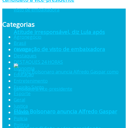
Categorias
Atitude irresponsável, diz Lula após
Agronegócio
Brasil
revogação de visto de embaixadora
Cidades
Destaques
DESTAQUES 24 HORAS
Economia
Educação
Entretenimento
Espiríto Santo
Esporte
Geral
Justiça
Flávio Bolsonaro anuncia Alfredo Gaspar
Mundo
Polícia
Política