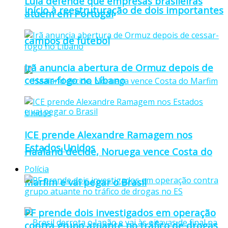
Lula defende que empresas brasileiras
início à reestruturação de dois importantes
atuem em Portugal
campos de futebol
Irã anuncia abertura de Ormuz depois de
cessar-fogo no Líbano
ICE prende Alexandre Ramagem nos
Estados Unidos
Haaland decide, Noruega vence Costa do
Polícia
Marfim e vai pegar o Brasil
PF prende dois investigados em operação
contra grupo atuante no tráfico de drogas