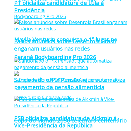
PT oficializa candidatura de Lula à
Presidência
Maylla Venturin conquista o 1º lugar no
Falsos anúncios sobre Desenrola Brasil
enganam usuários nas redes
Paraná Bodyboarding Pro 2026
Sancionado o ‘Pix Pensão’, que automatiza
pagamento da pensão alimentícia
PSB oficializa candidatura de Alckmin à
Copa do Mundo 2030 celebrará centenário
Vice-Presidência da República