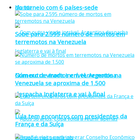
do torneio com 6 países-sede
Mundo
Sobe para 2.595 número de mortos em
terremotos na Venezuela
Número de mortos em terremotos na
Com outra virada incrível, Argentina
Venezuela se aproxima de 1.500
despacha Inglaterra e vai à final
Lula tem encontros com presidentes da
França e da Suíça