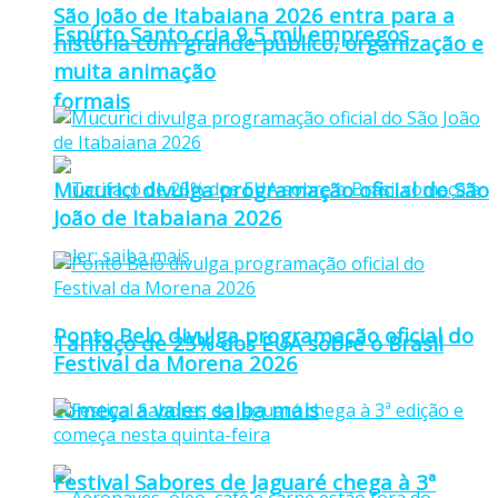
São João de Itabaiana 2026 entra para a
Espírto Santo cria 9,5 mil empregos
história com grande público, organização e
muita animação
formais
Mucurici divulga programação oficial do São
João de Itabaiana 2026
Ponto Belo divulga programação oficial do
Tarifaço de 25% dos EUA sobre o Brasil
Festival da Morena 2026
começa a valer; saiba mais
Festival Sabores de Jaguaré chega à 3ª