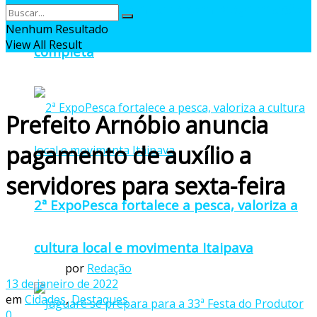
oficial da 27ª Pomitafro com programação
Nenhum Resultado
View All Result
completa
Prefeito Arnóbio anuncia
pagamento de auxílio a
servidores para sexta-feira
2ª ExpoPesca fortalece a pesca, valoriza a
cultura local e movimenta Itaipava
por
Redação
13 de janeiro de 2022
em
Cidades
,
Destaques
0