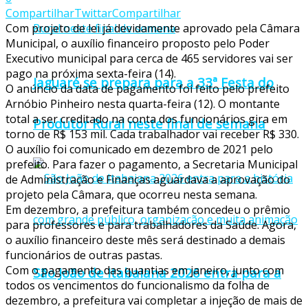
Compartilhar
Twittar
Compartilhar
Com projeto de lei já devidamente aprovado pela Câmara
Municipal, o auxílio financeiro proposto pelo Poder
Executivo municipal para cerca de 465 servidores vai ser
pago na próxima sexta-feira (14).
Jaguaré se prepara para a 33ª Festa do
O anúncio da data de pagamento foi feito pelo prefeito
Arnóbio Pinheiro nesta quarta-feira (12). O montante
total a ser creditado na conta dos funcionários gira em
Produtor Rural neste final de semana
torno de R$ 153 mil. Cada trabalhador vai receber R$ 330.
O auxílio foi comunicado em dezembro de 2021 pelo
prefeito. Para fazer o pagamento, a Secretaria Municipal
de Administração e Finanças aguardava a aprovação do
projeto pela Câmara, que ocorreu nesta semana.
Em dezembro, a prefeitura também concedeu o prêmio
para professores e para trabalhadores da Saúde. Agora,
o auxílio financeiro deste mês será destinado a demais
funcionários de outras pastas.
Com o pagamento das quantias em janeiro, junto com
São João de Itabaiana 2026 entra para a
todos os vencimentos do funcionalismo da folha de
dezembro, a prefeitura vai completar a injeção de mais de