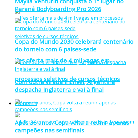
Maylla Venturin conquista o 1º lugar no
Paraná Bodyboarding Pro 2026
Copa do Mundo 2030 celebrará centenário
do torneio com 6 países-sede
Ifes oferta mais de 4 mil vagas em
processos seletivos de cursos técnicos
Com outra virada incrível, Argentina
despacha Inglaterra e vai à final
Economia
Após 36 anos, Copa volta a reunir apenas
campeões nas semifinais