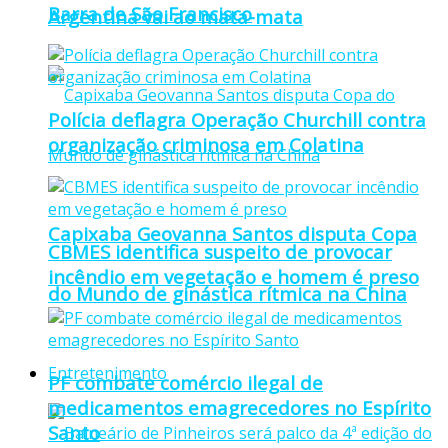
Barra de São Francisco
Argentina vai ao mata-mata
Polícia deflagra Operação Churchill contra
organização criminosa em Colatina
Capixaba Geovanna Santos disputa Copa
CBMES identifica suspeito de provocar
incêndio em vegetação e homem é preso
do Mundo de ginástica rítmica na China
Entretenimento
PF combate comércio ilegal de
medicamentos emagrecedores no Espírito
Santo