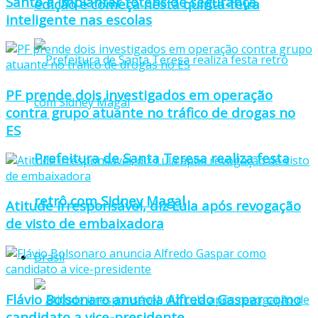
Santo a implantar totens de segurança
edição e começa nesta quinta-feira
inteligente nas escolas
PF prende dois investigados em operação
contra grupo atuante no tráfico de drogas no
ES
Prefeitura de Santa Teresa realiza festa
retrô com Sidney Magal
Atitude irresponsável, diz Lula após revogação
de visto de embaixadora
Brasil
Flávio Bolsonaro anuncia Alfredo Gaspar como
candidato a vice-presidente