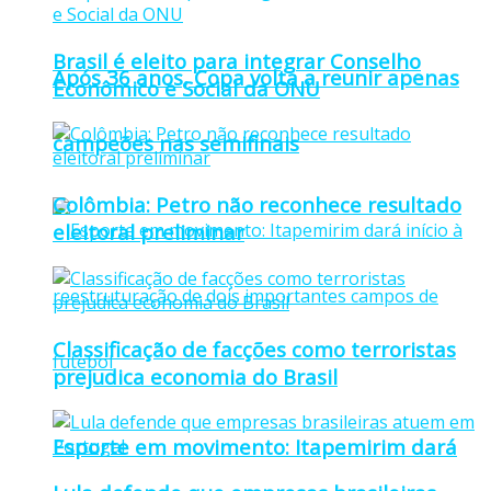
Brasil é eleito para integrar Conselho
Após 36 anos, Copa volta a reunir apenas
Econômico e Social da ONU
campeões nas semifinais
Colômbia: Petro não reconhece resultado
eleitoral preliminar
Classificação de facções como terroristas
prejudica economia do Brasil
Esporte em movimento: Itapemirim dará