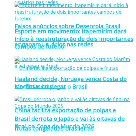
Falsos anúncios sobre Desenrola Brasil
Esporte em movimento: Itapemirim dará
início à reestruturação de dois importantes
enganam usuários nas redes
campos de futebol
Haaland decide, Noruega vence Costa do
Marfim e vai pegar o Brasil
China facilita exportação de polpas e
Brasil derrota o Japão e vai às oitavas de
final na Copa do Mundo 2026
frutas congeladas brasileiras