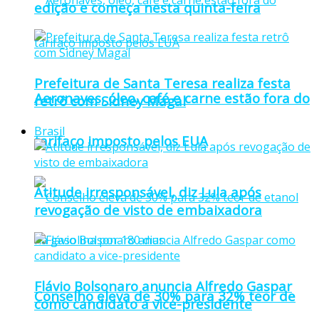
edição e começa nesta quinta-feira
Prefeitura de Santa Teresa realiza festa
Aeronaves, óleo, café e carne estão fora do
retrô com Sidney Magal
Brasil
tarifaço imposto pelos EUA
Atitude irresponsável, diz Lula após
revogação de visto de embaixadora
Flávio Bolsonaro anuncia Alfredo Gaspar
Conselho eleva de 30% para 32% teor de
como candidato a vice-presidente