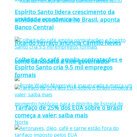
Espírito Santo lidera crescimento da
atividade econômica no Brasil, aponta
Banco Central
Ricardo Ferraço anuncia Camillo Neves
Colheita do café amplia contratações e
como candidato a vice-governador
Espírto Santo cria 9,5 mil empregos
formais
Tarifaço de 25% dos EUA sobre o Brasil
começa a valer; saiba mais