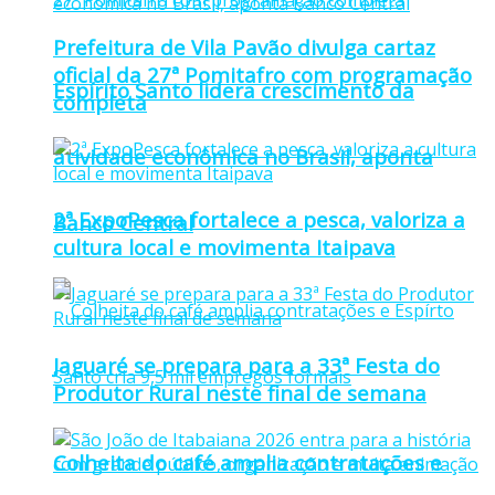
Prefeitura de Vila Pavão divulga cartaz
oficial da 27ª Pomitafro com programação
Espírito Santo lidera crescimento da
completa
atividade econômica no Brasil, aponta
2ª ExpoPesca fortalece a pesca, valoriza a
Banco Central
cultura local e movimenta Itaipava
Jaguaré se prepara para a 33ª Festa do
Produtor Rural neste final de semana
Colheita do café amplia contratações e