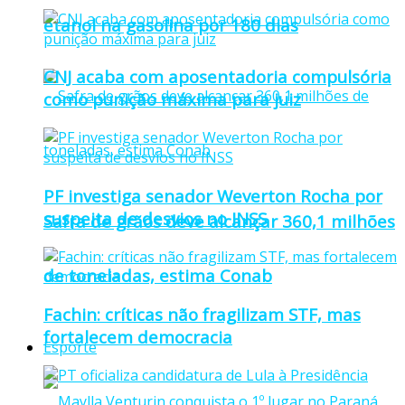
etanol na gasolina por 180 dias
CNJ acaba com aposentadoria compulsória
como punição máxima para juiz
PF investiga senador Weverton Rocha por
suspeita de desvios no INSS
Safra de grãos deve alcançar 360,1 milhões
de toneladas, estima Conab
Fachin: críticas não fragilizam STF, mas
fortalecem democracia
Esporte