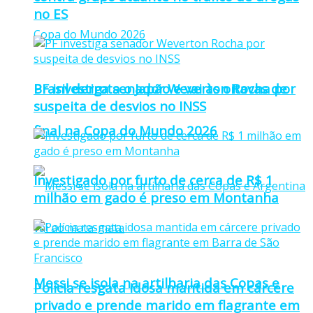
no ES
PF investiga senador Weverton Rocha por
Brasil derrota o Japão e vai às oitavas de
suspeita de desvios no INSS
final na Copa do Mundo 2026
Investigado por furto de cerca de R$ 1
milhão em gado é preso em Montanha
Messi se isola na artilharia das Copas e
Polícia resgata idosa mantida em cárcere
privado e prende marido em flagrante em