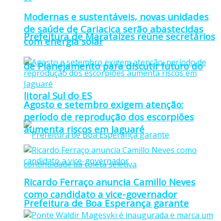
Modernas e sustentáveis, novas unidades
de saúde de Cariacica serão abastecidas
Prefeitura de Marataízes reúne secretários
com energia solar
de Planejamento para discutir futuro do
litoral Sul do ES
Agosto e setembro exigem atenção:
período de reprodução dos escorpiões
aumenta riscos em Jaguaré
Ricardo Ferraço anuncia Camillo Neves
como candidato a vice-governador
Prefeitura de Boa Esperança garante