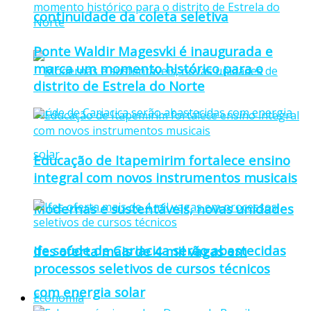
continuidade da coleta seletiva
Ponte Waldir Magesvki é inaugurada e
marca um momento histórico para o
distrito de Estrela do Norte
Educação de Itapemirim fortalece ensino
integral com novos instrumentos musicais
Modernas e sustentáveis, novas unidades
de saúde de Cariacica serão abastecidas
Ifes oferta mais de 4 mil vagas em
processos seletivos de cursos técnicos
com energia solar
Economia