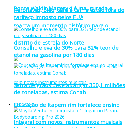
Ponte Waldir Magesvki é inaugurada e
Aeronaves, óleo, café e carne estão fora do
tarifaço imposto pelos EUA
marca um momento histórico para o
distrito de Estrela do Norte
Conselho eleva de 30% para 32% teor de
etanol na gasolina por 180 dias
Safra de grãos deve alcançar 360,1 milhões
de toneladas, estima Conab
Educação de Itapemirim fortalece ensino
Esporte
integral com novos instrumentos musicais