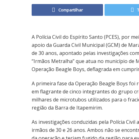
Compartilhar
A Polícia Civil do Espírito Santo (PCES), por m
apoio da Guarda Civil Municipal (GCM) de Mar
de 30 anos, apontado pelas investigações com
“Irmãos Metralha” que atua no município de M
Operação Beagle Boys, deflagrada em cumprim
A primeira fase da Operação Beagle Boys foi r
em flagrante de cinco integrantes do grupo c
milhares de microtubos utilizados para o fra
região da Barra de Itapemirim.
As investigações conduzidas pela Polícia Civ
irmãos de 30 e 26 anos. Ambos não se encontr
da operação e teriam fugido da região para evi