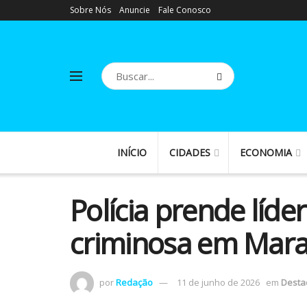
Sobre Nós
Anuncie
Fale Conosco
INÍCIO
CIDADES
ECONOMIA
Polícia prende líde
criminosa em Mara
por
Redação
11 de junho de 2026
em
Desta