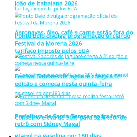
João de Itabaiana 2026
Aeronaves, óleo, café e carne estão fora do
Ponto Belo divulga programação oficial do
Festival da Morena 2026
tarifaço imposto pelos EUA
Festival Sabores de Jaguaré chega à 3ª
edição e começa nesta quinta-feira
Prefeitura de Santa Teresa realiza festa
Conselho eleva de 30% para 32% teor de
retrô com Sidney Magal
etanol na gasolina por 180 dias
Brasil