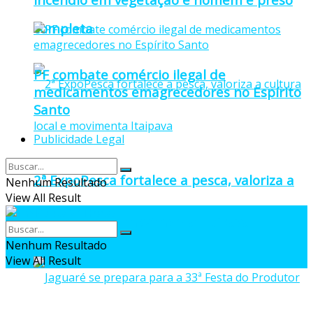
completa
PF combate comércio ilegal de
medicamentos emagrecedores no Espírito
Santo
Publicidade Legal
2ª ExpoPesca fortalece a pesca, valoriza a
Nenhum Resultado
View All Result
cultura local e movimenta Itaipava
Nenhum Resultado
View All Result