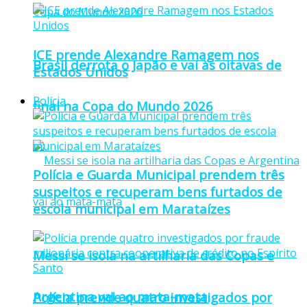
ICE prende Alexandre Ramagem nos
Brasil derrota o Japão e vai às oitavas de
Estados Unidos
Polícia
final na Copa do Mundo 2026
Polícia e Guarda Municipal prendem três
suspeitos e recuperam bens furtados de
escola municipal em Marataízes
Messi se isola na artilharia das Copas e
Argentina vai ao mata-mata
Polícia prende quatro investigados por