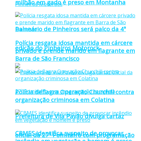
milhão em gado é preso em Montanha
Balneário de Pinheiros será palco da 4ª
Polícia resgata idosa mantida em cárcere
edição do Pinheiros Motorock
privado e prende marido em flagrante em
Barra de São Francisco
Polícia deflagra Operação Churchill contra
organização criminosa em Colatina
Prefeitura de Vila Pavão divulga cartaz
CBMES identifica suspeito de provocar
oficial da 27ª Pomitafro com programação
incêndio em vegetação e homem é preso