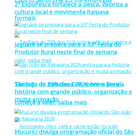
2ª ExpoPesca fortalece a pesca, valoriza a
cultura local e movimenta Itaipava
formais
Jaguaré se prepara para a 33ª Festa do
Produtor Rural neste final de semana
Tarifaço de 25% dos EUA sobre o Brasil
São João de Itabaiana 2026 entra para a
história com grande público, organização e
muita animação
começa a valer; saiba mais
Mucurici divulga programação oficial do São