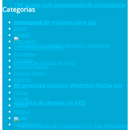
CNJ acaba com aposentadoria compulsória
Categorias
como punição máxima para juiz
Agronegócio
Brasil
Cidades
Destaques
DESTAQUES 24 HORAS
Economia
Educação
Entretenimento
Espiríto Santo
Esporte
PF investiga senador Weverton Rocha por
Geral
Justiça
Mundo
suspeita de desvios no INSS
Polícia
Política
Saúde
Sul da Bahia