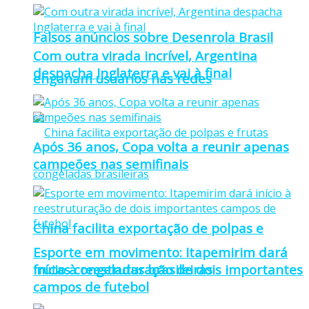
Falsos anúncios sobre Desenrola Brasil
Com outra virada incrível, Argentina
despacha Inglaterra e vai à final
enganam usuários nas redes
Após 36 anos, Copa volta a reunir apenas
campeões nas semifinais
China facilita exportação de polpas e
Esporte em movimento: Itapemirim dará
frutas congeladas brasileiras
início à reestruturação de dois importantes
campos de futebol