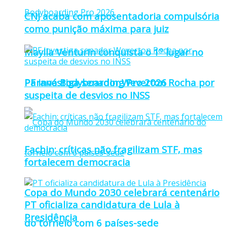
CNJ acaba com aposentadoria compulsória
como punição máxima para juiz
Maylla Venturin conquista o 1º lugar no
Paraná Bodyboarding Pro 2026
PF investiga senador Weverton Rocha por
suspeita de desvios no INSS
Fachin: críticas não fragilizam STF, mas
fortalecem democracia
Copa do Mundo 2030 celebrará centenário
PT oficializa candidatura de Lula à
Presidência
do torneio com 6 países-sede