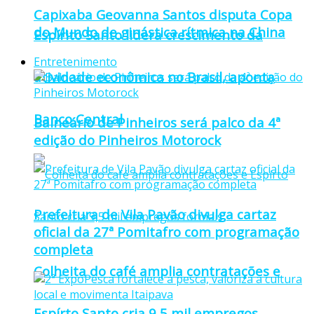
Capixaba Geovanna Santos disputa Copa
do Mundo de ginástica rítmica na China
Espírito Santo lidera crescimento da
Entretenimento
atividade econômica no Brasil, aponta
Banco Central
Balneário de Pinheiros será palco da 4ª
edição do Pinheiros Motorock
Prefeitura de Vila Pavão divulga cartaz
oficial da 27ª Pomitafro com programação
completa
Colheita do café amplia contratações e
Espírto Santo cria 9,5 mil empregos