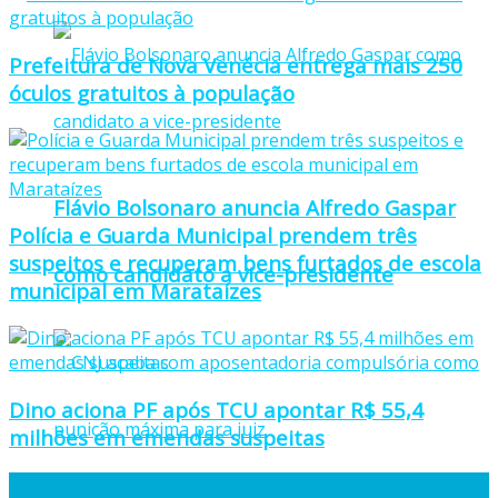
Prefeitura de Nova Venécia entrega mais 250
óculos gratuitos à população
Flávio Bolsonaro anuncia Alfredo Gaspar
Polícia e Guarda Municipal prendem três
suspeitos e recuperam bens furtados de escola
como candidato a vice-presidente
municipal em Marataízes
Dino aciona PF após TCU apontar R$ 55,4
milhões em emendas suspeitas