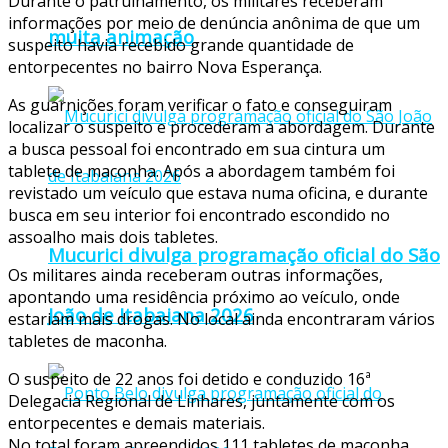
Durante o patrulhamento, os militares receberam
informações por meio de denúncia anônima de que um
muita animação
suspeito havia recebido grande quantidade de
entorpecentes no bairro Nova Esperança.
As guarnições foram verificar o fato e conseguiram
localizar o suspeito e procederam a abordagem. Durante
a busca pessoal foi encontrado em sua cintura um
tablete de maconha. Após a abordagem também foi
revistado um veículo que estava numa oficina, e durante
busca em seu interior foi encontrado escondido no
assoalho mais dois tabletes.
Mucurici divulga programação oficial do São
Os militares ainda receberam outras informações,
apontando uma residência próximo ao veículo, onde
João de Itabaiana 2026
estariam mais drogas. No local ainda encontraram vários
tabletes de maconha.
O suspeito de 22 anos foi detido e conduzido 16ª
Delegacia Regional de Linhares, juntamente com os
entorpecentes e demais materiais.
No total foram apreendidos 111 tabletes de maconha,