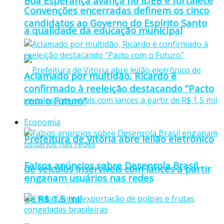
Boa Esperança avança no IDEB e fortalece
Convenções encerradas definem os cinco
candidatos ao Governo do Espírito Santo
a qualidade da educação municipal
Aclamado por multidão, Ricardo é
confirmado à reeleição destacando “Pacto
com o Futuro”
Economia
Prefeitura de Vitória abre leilão eletrônico
Falsos anúncios sobre Desenrola Brasil
de veículos inservíveis com lances a partir
enganam usuários nas redes
de R$ 1,5 mil