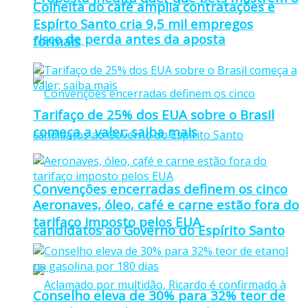
Colheita do café amplia contratações e
Espírto Santo cria 9,5 mil empregos
risco de perda antes da aposta
formais
Tarifaço de 25% dos EUA sobre o Brasil
começa a valer; saiba mais
Convenções encerradas definem os cinco
Aeronaves, óleo, café e carne estão fora do
tarifaço imposto pelos EUA
candidatos ao Governo do Espírito Santo
Conselho eleva de 30% para 32% teor de