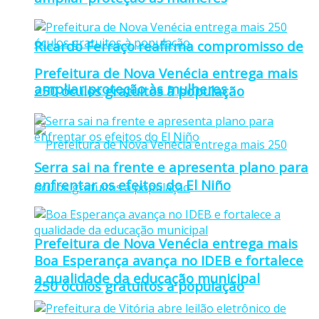
Ricardo Ferraço reafirma compromisso de
Prefeitura de Nova Venécia entrega mais
ampliar proteção às mulheres
250 óculos gratuitos à população
Serra sai na frente e apresenta plano para
enfrentar os efeitos do El Niño
Prefeitura de Nova Venécia entrega mais
Boa Esperança avança no IDEB e fortalece
a qualidade da educação municipal
250 óculos gratuitos à população