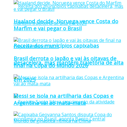
Haaland decide, Noruega vence Costa do
Marfim e vai pegar o Brasil
Receita dos municípios capixabas
Brasil derrota o Japão e vai às oitavas de
desacelera, mas mantém trajetória de alta
final na Copa do Mundo 2026
em 2025
Messi se isola na artilharia das Copas e
Argentina vai ao mata-mata