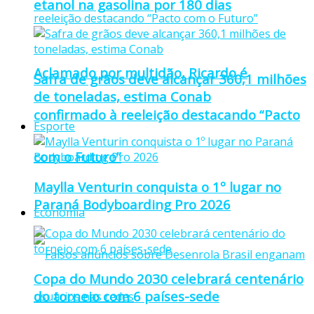
etanol na gasolina por 180 dias
Aclamado por multidão, Ricardo é
Safra de grãos deve alcançar 360,1 milhões
de toneladas, estima Conab
confirmado à reeleição destacando “Pacto
Esporte
com o Futuro”
Maylla Venturin conquista o 1º lugar no
Paraná Bodyboarding Pro 2026
Economia
Copa do Mundo 2030 celebrará centenário
do torneio com 6 países-sede