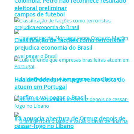
Colômbia: Petro não reconhece resultado
eleitoral preliminar
campos de futebol
Classificação de facções como terroristas
prejudica economia do Brasil
Lula defende que empresas brasileiras
Haaland decide, Noruega vence Costa do
atuem em Portugal
Marfim e vai pegar o Brasil
Irã anuncia abertura de Ormuz depois de
cessar-fogo no Líbano