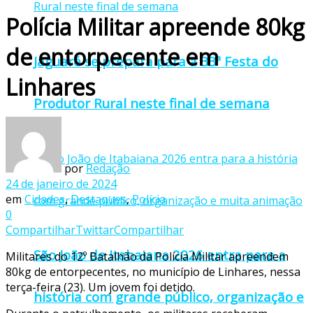
Polícia Militar apreende 80kg
de entorpecente em
Jaguaré se prepara para a 33ª Festa do
Linhares
Produtor Rural neste final de semana
por
Redação
24 de janeiro de 2024
em
Cidades
,
Destaques
,
Polícia
0
Compartilhar
Twittar
Compartilhar
São João de Itabaiana 2026 entra para a
Militares do 12º Batalhão da Polícia Militar apreendem
80kg de entorpecentes, no município de Linhares, nessa
terça-feira (23). Um jovem foi detido.
história com grande público, organização e