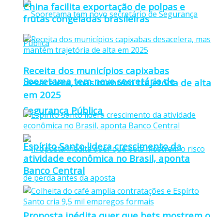
China facilita exportação de polpas e
frutas congeladas brasileiras
Receita dos municípios capixabas
Sooretama tem novo secretário de
desacelera, mas mantém trajetória de alta
em 2025
Segurança Pública
Espírito Santo lidera crescimento da
atividade econômica no Brasil, aponta
Banco Central
Proposta inédita quer que bets mostrem o