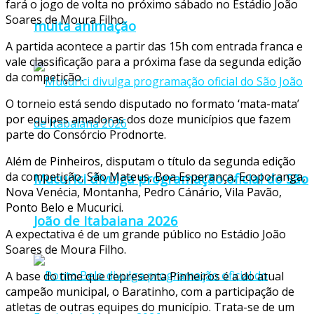
fará o jogo de volta no próximo sábado no Estádio João
Soares de Moura Filho.
muita animação
A partida acontece a partir das 15h com entrada franca e
vale classificação para a próxima fase da segunda edição
da competição.
O torneio está sendo disputado no formato ‘mata-mata’
por equipes amadoras dos doze municípios que fazem
parte do Consórcio Prodnorte.
Além de Pinheiros, disputam o título da segunda edição
da competição, São Mateus, Boa Esperança, Ecoporanga,
Mucurici divulga programação oficial do São
Nova Venécia, Montanha, Pedro Cánário, Vila Pavão,
Ponto Belo e Mucurici.
João de Itabaiana 2026
A expectativa é de um grande público no Estádio João
Soares de Moura Filho.
A base do time que representa Pinheiros é a do atual
campeão municipal, o Baratinho, com a participação de
atletas de outras equipes do município. Trata-se de um