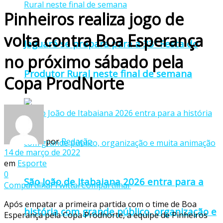
Pinheiros realiza jogo de
volta contra Boa Esperança
Jaguaré se prepara para a 33ª Festa do
no próximo sábado pela
Produtor Rural neste final de semana
Copa ProdNorte
por
Redação
14 de março de 2022
em
Esporte
0
São João de Itabaiana 2026 entra para a
Compartilhar
Twittar
Compartilhar
Após empatar a primeira partida com o time de Boa
história com grande público, organização e
Esperança pela Copa Prodnorte, a equipe de Pinheiros