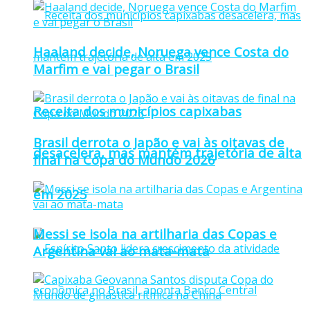
Haaland decide, Noruega vence Costa do
Marfim e vai pegar o Brasil
Receita dos municípios capixabas
Brasil derrota o Japão e vai às oitavas de
desacelera, mas mantém trajetória de alta
final na Copa do Mundo 2026
em 2025
Messi se isola na artilharia das Copas e
Argentina vai ao mata-mata