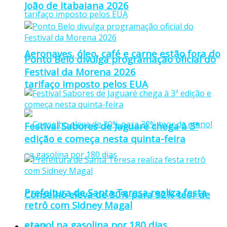
João de Itabaiana 2026
Aeronaves, óleo, café e carne estão fora do
Ponto Belo divulga programação oficial do
Festival da Morena 2026
tarifaço imposto pelos EUA
Festival Sabores de Jaguaré chega à 3ª
edição e começa nesta quinta-feira
Prefeitura de Santa Teresa realiza festa
Conselho eleva de 30% para 32% teor de
retrô com Sidney Magal
etanol na gasolina por 180 dias
Brasil