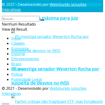
CNJ acaba com aposentadoria compulsória
© 2021 - Desenvolvido por
Webmundo soluções
Interativas
como punição máxima para juiz
Nenhum Resultado
View All Result
Início
Cidades
Economia
Esporte
Entretenimento
Brasil
PF investiga senador Weverton Rocha por
Mundo
Polícia
Publicidade Legal
suspeita de desvios no INSS
© 2021 - Desenvolvido por
Webmundo soluções
Interativas