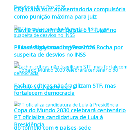
CNJ acaba com aposentadoria compulsória
como punição máxima para juiz
Maylla Venturin conquista o 1º lugar no
Paraná Bodyboarding Pro 2026
PF investiga senador Weverton Rocha por
suspeita de desvios no INSS
Fachin: críticas não fragilizam STF, mas
fortalecem democracia
Copa do Mundo 2030 celebrará centenário
PT oficializa candidatura de Lula à
Presidência
do torneio com 6 países-sede