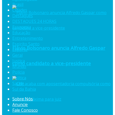
Brasil
Cidades
Destaques
DESTAQUES 24 HORAS
Economia
Educação
Entretenimento
Espiríto Santo
Flávio Bolsonaro anuncia Alfredo Gaspar
Esporte
Geral
Justiça
como candidato a vice-presidente
Mundo
Polícia
Política
Saúde
Sul da Bahia
Sobre Nós
Anuncie
Fale Conosco