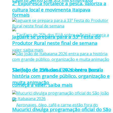
2ª ExpoPesca fortalece a pesca, valoriza a
cultura local e movimenta Itaipava
formais
Jaguaré se prepara para a 33ª Festa do
Produtor Rural neste final de semana
Tarifaço de 25% dos EUA sobre o Brasil
São João de Itabaiana 2026 entra para a
história com grande público, organização e
muita animação
começa a valer; saiba mais
Mucurici divulga programação oficial do São