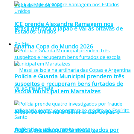
ICE prende Alexandre Ramagem nos
Brasil derrota o Japão e vai às oitavas de
Estados Unidos
Polícia
final na Copa do Mundo 2026
Polícia e Guarda Municipal prendem três
suspeitos e recuperam bens furtados de
escola municipal em Marataízes
Messi se isola na artilharia das Copas e
Argentina vai ao mata-mata
Polícia prende quatro investigados por