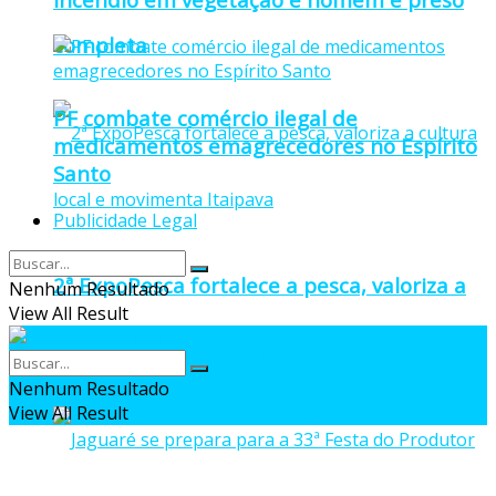
completa
PF combate comércio ilegal de
medicamentos emagrecedores no Espírito
Santo
Publicidade Legal
2ª ExpoPesca fortalece a pesca, valoriza a
Nenhum Resultado
View All Result
cultura local e movimenta Itaipava
Nenhum Resultado
View All Result