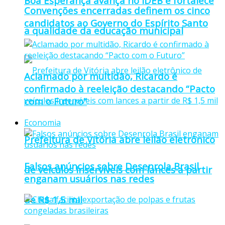
Boa Esperança avança no IDEB e fortalece
Convenções encerradas definem os cinco
candidatos ao Governo do Espírito Santo
a qualidade da educação municipal
Aclamado por multidão, Ricardo é
confirmado à reeleição destacando “Pacto
com o Futuro”
Economia
Prefeitura de Vitória abre leilão eletrônico
Falsos anúncios sobre Desenrola Brasil
de veículos inservíveis com lances a partir
enganam usuários nas redes
de R$ 1,5 mil