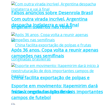
Falsos anúncios sobre Desenrola Brasil
Com outra virada incrível, Argentina
despacha Inglaterra e vai à final
enganam usuários nas redes
Após 36 anos, Copa volta a reunir apenas
campeões nas semifinais
China facilita exportação de polpas e
Esporte em movimento: Itapemirim dará
frutas congeladas brasileiras
início à reestruturação de dois importantes
campos de futebol