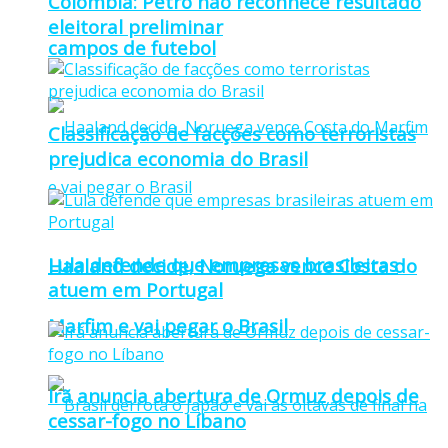
Colômbia: Petro não reconhece resultado
eleitoral preliminar
campos de futebol
Classificação de facções como terroristas
prejudica economia do Brasil
Lula defende que empresas brasileiras
Haaland decide, Noruega vence Costa do
atuem em Portugal
Marfim e vai pegar o Brasil
Irã anuncia abertura de Ormuz depois de
cessar-fogo no Líbano