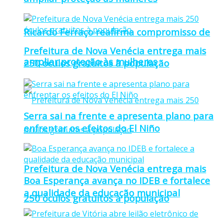
Ricardo Ferraço reafirma compromisso de
Prefeitura de Nova Venécia entrega mais
ampliar proteção às mulheres
250 óculos gratuitos à população
Serra sai na frente e apresenta plano para
enfrentar os efeitos do El Niño
Prefeitura de Nova Venécia entrega mais
Boa Esperança avança no IDEB e fortalece
a qualidade da educação municipal
250 óculos gratuitos à população