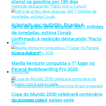
etanol na gasolina por 180 dias
Aclamado por multidão, Ricardo é
Safra de grãos deve alcançar 360,1 milhões
de toneladas, estima Conab
confirmado à reeleição destacando “Pacto
Esporte
com o Futuro”
Maylla Venturin conquista o 1º lugar no
Paraná Bodyboarding Pro 2026
Economia
Copa do Mundo 2030 celebrará centenário
do torneio com 6 países-sede