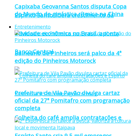
Capixaba Geovanna Santos disputa Copa
do Mundo de ginástica rítmica na China
Espírito Santo lidera crescimento da
Entretenimento
atividade econômica no Brasil, aponta
Banco Central
Balneário de Pinheiros será palco da 4ª
edição do Pinheiros Motorock
Prefeitura de Vila Pavão divulga cartaz
oficial da 27ª Pomitafro com programação
completa
Colheita do café amplia contratações e
Espírto Santo cria 9,5 mil empregos