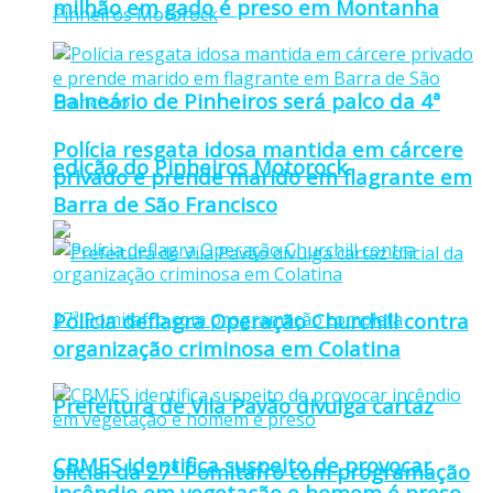
milhão em gado é preso em Montanha
Balneário de Pinheiros será palco da 4ª
Polícia resgata idosa mantida em cárcere
edição do Pinheiros Motorock
privado e prende marido em flagrante em
Barra de São Francisco
Polícia deflagra Operação Churchill contra
organização criminosa em Colatina
Prefeitura de Vila Pavão divulga cartaz
CBMES identifica suspeito de provocar
oficial da 27ª Pomitafro com programação
incêndio em vegetação e homem é preso