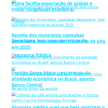
China facilita exportação de polpas e
frutas congeladas brasileiras
Receita dos municípios capixabas
Sooretama tem novo secretário de
desacelera, mas mantém trajetória de alta
em 2025
Segurança Pública
Espírito Santo lidera crescimento da
atividade econômica no Brasil, aponta
Banco Central
Proposta inédita quer que bets mostrem o