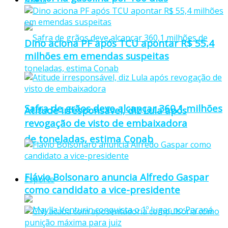
Dino aciona PF após TCU apontar R$ 55,4
milhões em emendas suspeitas
Safra de grãos deve alcançar 360,1 milhões
Atitude irresponsável, diz Lula após
revogação de visto de embaixadora
de toneladas, estima Conab
Flávio Bolsonaro anuncia Alfredo Gaspar
Esporte
como candidato a vice-presidente