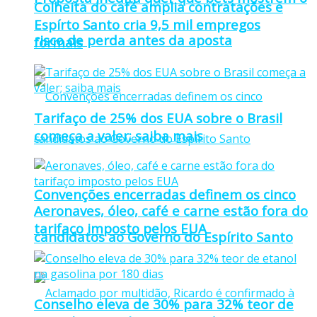
Colheita do café amplia contratações e
Espírto Santo cria 9,5 mil empregos
risco de perda antes da aposta
formais
Tarifaço de 25% dos EUA sobre o Brasil
começa a valer; saiba mais
Convenções encerradas definem os cinco
Aeronaves, óleo, café e carne estão fora do
tarifaço imposto pelos EUA
candidatos ao Governo do Espírito Santo
Conselho eleva de 30% para 32% teor de