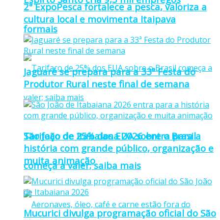
2ª ExpoPesca fortalece a pesca, valoriza a
cultura local e movimenta Itaipava
formais
Jaguaré se prepara para a 33ª Festa do
Produtor Rural neste final de semana
Tarifaço de 25% dos EUA sobre o Brasil
São João de Itabaiana 2026 entra para a
história com grande público, organização e
muita animação
começa a valer; saiba mais
Mucurici divulga programação oficial do São