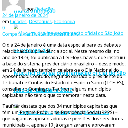
por
Redação
muita animação
24 de janeiro de 2024
em
Cidades
,
Destaques
,
Economia
0
Compartilhar
Twittar
Compartilhar
O dia 24 de janeiro é uma data especial para os debates
relacionados à previdência social. Neste mesmo dia, no
ano de 1923, foi publicada a Lei Eloy Chaves, que instituiu
a base do sistema previdenciário brasileiro – desse modo,
em 24 de janeiro também celebra-se o Dia Nacional do
Mucurici divulga programação oficial do São
Aposentado. Contudo, segundo destaca o presidente do
Tribunal de Contas do Estado do Espírito Santo (TCE-ES),
conselheiro Domingos Taufner, alguns municípios
João de Itabaiana 2026
capixabas não têm o que comemorar nesta data.
Taufner destaca que dos 34 municípios capixabas que
têm um Regime Próprio de Previdência Social (RPPS) –
que pagam as aposentadorias e pensões dos servidores
municipais –, apenas 10 já organizaram e aprovaram