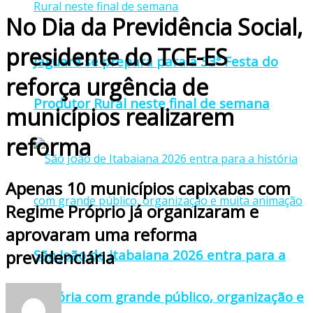
No Dia da Previdência Social,
presidente do TCE-ES
Jaguaré se prepara para a 33ª Festa do
reforça urgência de
Produtor Rural neste final de semana
municípios realizarem
reforma
Apenas 10 municípios capixabas com
Regime Próprio já organizaram e
aprovaram uma reforma
São João de Itabaiana 2026 entra para a
previdenciária
história com grande público, organização e