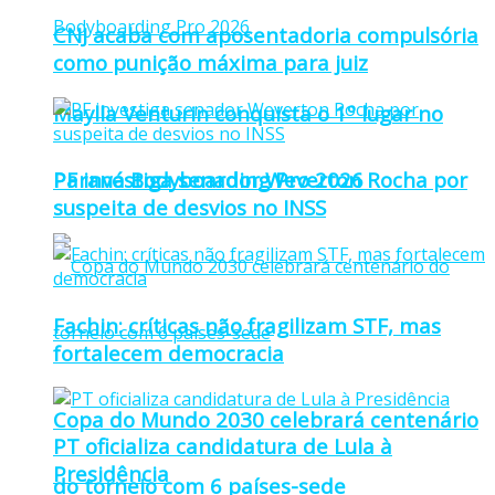
CNJ acaba com aposentadoria compulsória
como punição máxima para juiz
Maylla Venturin conquista o 1º lugar no
Paraná Bodyboarding Pro 2026
PF investiga senador Weverton Rocha por
suspeita de desvios no INSS
Fachin: críticas não fragilizam STF, mas
fortalecem democracia
Copa do Mundo 2030 celebrará centenário
PT oficializa candidatura de Lula à
Presidência
do torneio com 6 países-sede