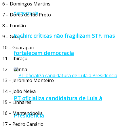
6 – Domingos Martins
7 – Dores do Rio Preto
8 – Fundão
Fachin: críticas não fragilizam STF, mas
9 – Guaçuí
10 – Guarapari
fortalecem democracia
11 – Ibiraçu
12 – Iconha
13 – Jerônimo Monteiro
14 – João Neiva
PT oficializa candidatura de Lula à
15 – Linhares
16 – Mantenópolis
Presidência
17 – Pedro Canário