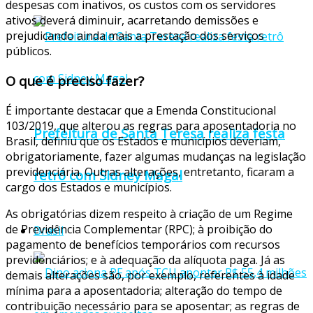
despesas com inativos, os custos com os servidores
ativos deverá diminuir, acarretando demissões e
prejudicando ainda mais a prestação dos serviços
públicos.
O que é preciso fazer?
É importante destacar que a Emenda Constitucional
103/2019, que alterou as regras para aposentadoria no
Prefeitura de Santa Teresa realiza festa
Brasil, definiu que os Estados e municípios deveriam,
obrigatoriamente, fazer algumas mudanças na legislação
previdenciária. Outras alterações, entretanto, ficaram a
retrô com Sidney Magal
cargo dos Estados e municípios.
As obrigatórias dizem respeito à criação de um Regime
de Previdência Complementar (RPC); à proibição do
Brasil
pagamento de benefícios temporários com recursos
previdenciários; e à adequação da alíquota paga. Já as
demais alterações são, por exemplo, referentes à idade
mínima para a aposentadoria; alteração do tempo de
contribuição necessário para se aposentar; as regras de