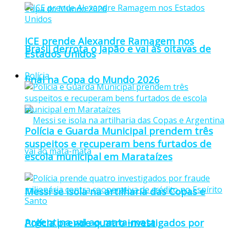
ICE prende Alexandre Ramagem nos
Brasil derrota o Japão e vai às oitavas de
Estados Unidos
Polícia
final na Copa do Mundo 2026
Polícia e Guarda Municipal prendem três
suspeitos e recuperam bens furtados de
escola municipal em Marataízes
Messi se isola na artilharia das Copas e
Argentina vai ao mata-mata
Polícia prende quatro investigados por