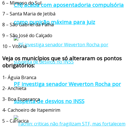
6 – Mimoso do Sul
CNJ acaba com aposentadoria compulsória
7 – Santa Maria de Jetibá
como punição máxima para juiz
8 – São Gabriel da Palha
9 – São José do Calçado
10 – Vitória
Veja os municípios que só alteraram os pontos
obrigatórios:
1- Águia Branca
PF investiga senador Weverton Rocha por
2- Anchieta
3- Boa Esperança
suspeita de desvios no INSS
4- Cachoeiro de Itapemirim
5 – Cariacica