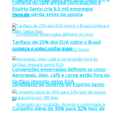
Colheita do café amplia contratações e
Espírto Santo cria 9,5 mil empregos
risco de perda antes da aposta
formais
Tarifaço de 25% dos EUA sobre o Brasil
começa a valer; saiba mais
Convenções encerradas definem os cinco
Aeronaves, óleo, café e carne estão fora do
tarifaço imposto pelos EUA
candidatos ao Governo do Espírito Santo
Conselho eleva de 30% para 32% teor de