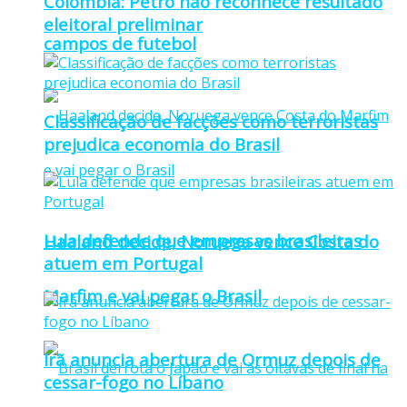
Colômbia: Petro não reconhece resultado
eleitoral preliminar
campos de futebol
Classificação de facções como terroristas
prejudica economia do Brasil
Lula defende que empresas brasileiras
Haaland decide, Noruega vence Costa do
atuem em Portugal
Marfim e vai pegar o Brasil
Irã anuncia abertura de Ormuz depois de
cessar-fogo no Líbano