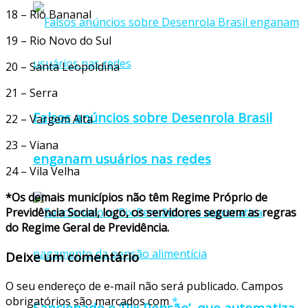
18 – Rio Bananal
19 – Rio Novo do Sul
20 – Santa Leopoldina
21 – Serra
Falsos anúncios sobre Desenrola Brasil
22 – Vargem Alta
23 – Viana
enganam usuários nas redes
24 – Vila Velha
*Os demais municípios não têm Regime Próprio de
Previdência Social, logo, os servidores seguem as regras
do Regime Geral de Previdência.
Deixe um comentário
O seu endereço de e-mail não será publicado.
Campos
obrigatórios são marcados com
*
Sancionado o ‘Pix Pensão’, que automatiza