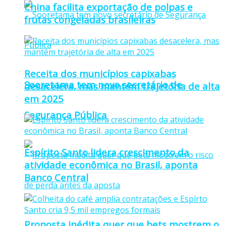
China facilita exportação de polpas e
frutas congeladas brasileiras
Receita dos municípios capixabas
Sooretama tem novo secretário de
desacelera, mas mantém trajetória de alta
em 2025
Segurança Pública
Espírito Santo lidera crescimento da
atividade econômica no Brasil, aponta
Banco Central
Proposta inédita quer que bets mostrem o