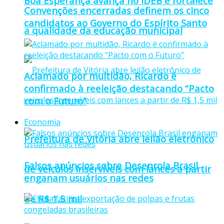
Boa Esperança avança no IDEB e fortalece
Convenções encerradas definem os cinco
candidatos ao Governo do Espírito Santo
a qualidade da educação municipal
Aclamado por multidão, Ricardo é
confirmado à reeleição destacando “Pacto
com o Futuro”
Economia
Prefeitura de Vitória abre leilão eletrônico
Falsos anúncios sobre Desenrola Brasil
de veículos inservíveis com lances a partir
enganam usuários nas redes
de R$ 1,5 mil