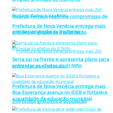
Ricardo Ferraço reafirma compromisso de
Prefeitura de Nova Venécia entrega mais
ampliar proteção às mulheres
250 óculos gratuitos à população
Serra sai na frente e apresenta plano para
enfrentar os efeitos do El Niño
Prefeitura de Nova Venécia entrega mais
Boa Esperança avança no IDEB e fortalece
a qualidade da educação municipal
250 óculos gratuitos à população