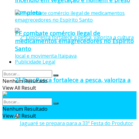
completa
PF combate comércio ilegal de
medicamentos emagrecedores no Espírito
Santo
Publicidade Legal
2ª ExpoPesca fortalece a pesca, valoriza a
Nenhum Resultado
View All Result
cultura local e movimenta Itaipava
Nenhum Resultado
View All Result