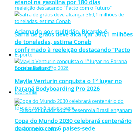
etanol na gasolina por 180 dias
Aclamado por multidão, Ricardo é
Safra de grãos deve alcançar 360,1 milhões
de toneladas, estima Conab
confirmado à reeleição destacando “Pacto
Esporte
com o Futuro”
Maylla Venturin conquista o 1º lugar no
Paraná Bodyboarding Pro 2026
Economia
Copa do Mundo 2030 celebrará centenário
do torneio com 6 países-sede