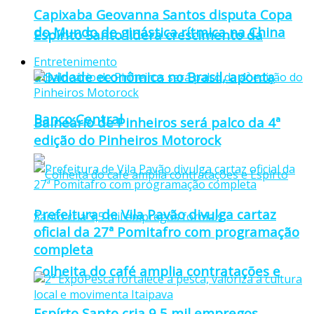
Capixaba Geovanna Santos disputa Copa
do Mundo de ginástica rítmica na China
Espírito Santo lidera crescimento da
Entretenimento
atividade econômica no Brasil, aponta
Banco Central
Balneário de Pinheiros será palco da 4ª
edição do Pinheiros Motorock
Prefeitura de Vila Pavão divulga cartaz
oficial da 27ª Pomitafro com programação
completa
Colheita do café amplia contratações e
Espírto Santo cria 9,5 mil empregos