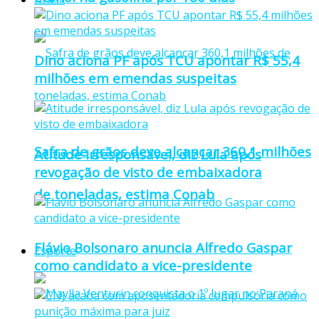
Dino aciona PF após TCU apontar R$ 55,4
milhões em emendas suspeitas
Safra de grãos deve alcançar 360,1 milhões
Atitude irresponsável, diz Lula após
revogação de visto de embaixadora
de toneladas, estima Conab
Flávio Bolsonaro anuncia Alfredo Gaspar
Esporte
como candidato a vice-presidente