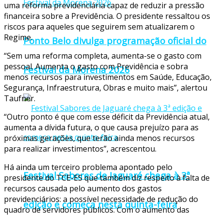
uma reforma previdenciária capaz de reduzir a pressão
financeira sobre a Previdência. O presidente ressaltou os
riscos para aqueles que seguirem sem atualizarem o
Regime.
Ponto Belo divulga programação oficial do
“Sem uma reforma completa, aumenta-se o gasto com
pessoal. Aumenta o gasto com Previdência e sobra
Festival da Morena 2026
menos recursos para investimentos em Saúde, Educação,
Segurança, Infraestrutura, Obras e muito mais”, alertou
Taufner.
“Outro ponto é que com esse déficit da Previdência atual,
aumenta a dívida futura, o que causa prejuízo para as
próximas gerações, que terão ainda menos recursos
para realizar investimentos”, acrescentou.
Há ainda um terceiro problema apontado pelo
Festival Sabores de Jaguaré chega à 3ª
presidente do TCE-ES que também diz respeito à falta de
recursos causada pelo aumento dos gastos
previdenciários: a possível necessidade de redução do
edição e começa nesta quinta-feira
quadro de servidores públicos. Com o aumento das