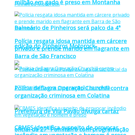
milhão em gado é preso em Montanha
Balneário de Pinheiros será palco da 4ª
Polícia resgata idosa mantida em cárcere
edição do Pinheiros Motorock
privado e prende marido em flagrante em
Barra de São Francisco
Polícia deflagra Operação Churchill contra
organização criminosa em Colatina
Prefeitura de Vila Pavão divulga cartaz
CBMES identifica suspeito de provocar
oficial da 27ª Pomitafro com programação
incêndio em vegetação e homem é preso