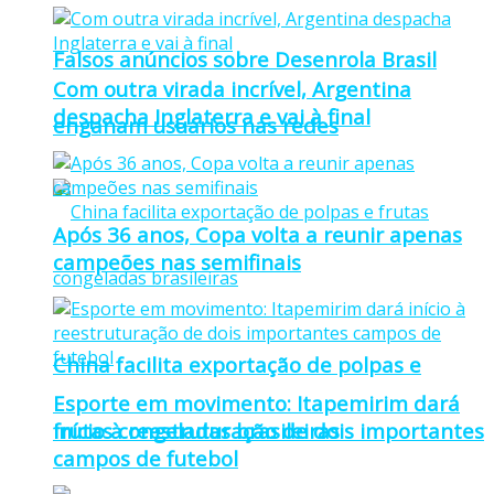
Falsos anúncios sobre Desenrola Brasil
Com outra virada incrível, Argentina
despacha Inglaterra e vai à final
enganam usuários nas redes
Após 36 anos, Copa volta a reunir apenas
campeões nas semifinais
China facilita exportação de polpas e
Esporte em movimento: Itapemirim dará
frutas congeladas brasileiras
início à reestruturação de dois importantes
campos de futebol