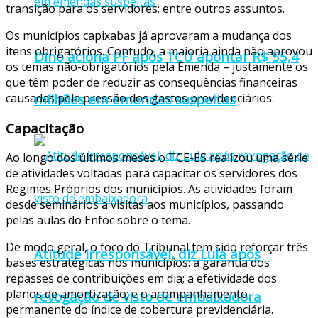
transição para os servidores; entre outros assuntos.
Os municípios capixabas já aprovaram a mudança dos
itens obrigatórios. Contudo, a maioria ainda não aprovou
Dino aciona PF após TCU apontar R$ 55,4
os temas não-obrigatórios pela Emenda – justamente os
que têm poder de reduzir as consequências financeiras
causadas pela pressão dos gastos previdenciários.
milhões em emendas suspeitas
Capacitação
Ao longo dos últimos meses o TCE-ES realizou uma série
de atividades voltadas para capacitar os servidores dos
Regimes Próprios dos municípios. As atividades foram
desde seminários a visitas aos municípios, passando
pelas aulas do Enfoc sobre o tema.
De modo geral, o foco do Tribunal tem sido reforçar três
Atitude irresponsável, diz Lula após
bases estratégicas nos municípios: a garantia dos
repasses de contribuições em dia; a efetividade dos
planos de amortização; e o acompanhamento
revogação de visto de embaixadora
permanente do índice de cobertura previdenciária.