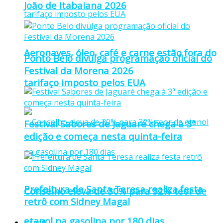
João de Itabaiana 2026
Aeronaves, óleo, café e carne estão fora do
Ponto Belo divulga programação oficial do
Festival da Morena 2026
tarifaço imposto pelos EUA
Festival Sabores de Jaguaré chega à 3ª
edição e começa nesta quinta-feira
Prefeitura de Santa Teresa realiza festa
Conselho eleva de 30% para 32% teor de
retrô com Sidney Magal
etanol na gasolina por 180 dias
Brasil