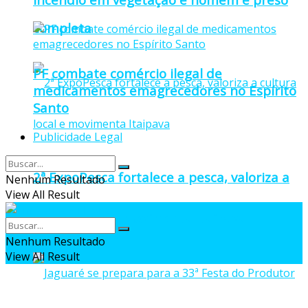
completa
PF combate comércio ilegal de
medicamentos emagrecedores no Espírito
Santo
Publicidade Legal
2ª ExpoPesca fortalece a pesca, valoriza a
Nenhum Resultado
View All Result
cultura local e movimenta Itaipava
Nenhum Resultado
View All Result