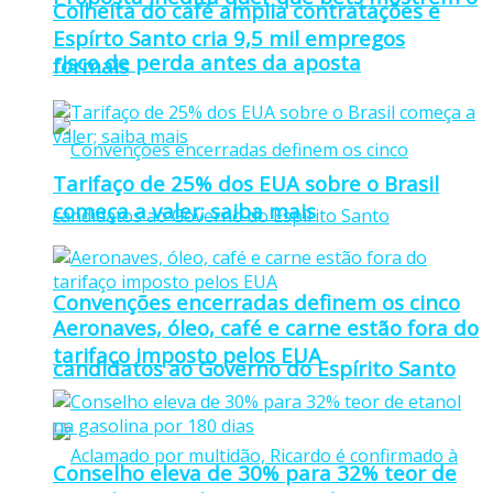
Colheita do café amplia contratações e
Espírto Santo cria 9,5 mil empregos
risco de perda antes da aposta
formais
Tarifaço de 25% dos EUA sobre o Brasil
começa a valer; saiba mais
Convenções encerradas definem os cinco
Aeronaves, óleo, café e carne estão fora do
tarifaço imposto pelos EUA
candidatos ao Governo do Espírito Santo
Conselho eleva de 30% para 32% teor de