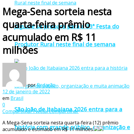
Mega-Sena sorteia nesta
quarta-feira prêmio
Jaguaré se prepara para a 33ª Festa do
acumulado em R$ 11
Produtor Rural neste final de semana
milhões
por
Redação
12 de janeiro de 2022
em
Brasil
0
São João de Itabaiana 2026 entra para a
Compartilhar
Twittar
Compartilhar
A Mega-Sena sorteia nesta quarta-feira (12) prêmio
história com grande público, organização e
acumulado e estimado em R$ 11 milhões.