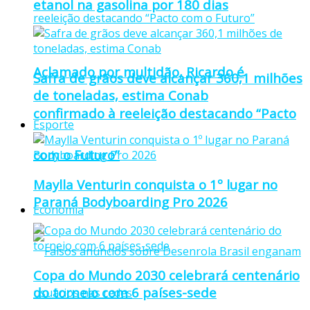
etanol na gasolina por 180 dias
Aclamado por multidão, Ricardo é
Safra de grãos deve alcançar 360,1 milhões
de toneladas, estima Conab
confirmado à reeleição destacando “Pacto
Esporte
com o Futuro”
Maylla Venturin conquista o 1º lugar no
Paraná Bodyboarding Pro 2026
Economia
Copa do Mundo 2030 celebrará centenário
do torneio com 6 países-sede