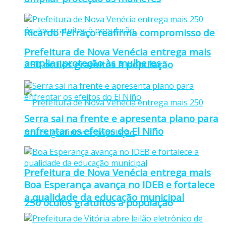
Ricardo Ferraço reafirma compromisso de
Prefeitura de Nova Venécia entrega mais
ampliar proteção às mulheres
250 óculos gratuitos à população
Serra sai na frente e apresenta plano para
enfrentar os efeitos do El Niño
Prefeitura de Nova Venécia entrega mais
Boa Esperança avança no IDEB e fortalece
a qualidade da educação municipal
250 óculos gratuitos à população