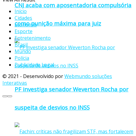
CNJ acaba com aposentadoria compulsória
Início
Cidades
como punição máxima para juiz
Economia
Esporte
Entretenimento
Brasil
Mundo
Polícia
Publicidade Legal
© 2021 - Desenvolvido por
Webmundo soluções
Interativas
PF investiga senador Weverton Rocha por
suspeita de desvios no INSS