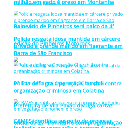
milhão em gado é preso em Montanha
Balneário de Pinheiros será palco da 4ª
Polícia resgata idosa mantida em cárcere
edição do Pinheiros Motorock
privado e prende marido em flagrante em
Barra de São Francisco
Polícia deflagra Operação Churchill contra
organização criminosa em Colatina
Prefeitura de Vila Pavão divulga cartaz
CBMES identifica suspeito de provocar
oficial da 27ª Pomitafro com programação
incêndio em vegetação e homem é preso