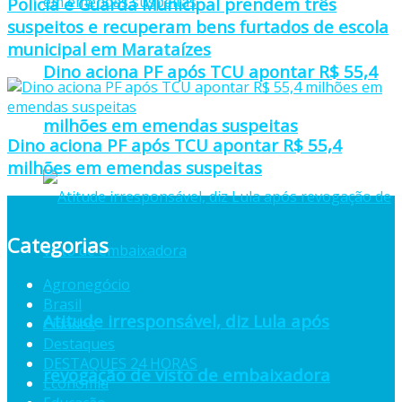
Polícia e Guarda Municipal prendem três
suspeitos e recuperam bens furtados de escola
municipal em Marataízes
Dino aciona PF após TCU apontar R$ 55,4
milhões em emendas suspeitas
Dino aciona PF após TCU apontar R$ 55,4
milhões em emendas suspeitas
Categorias
Agronegócio
Brasil
Atitude irresponsável, diz Lula após
Cidades
Destaques
DESTAQUES 24 HORAS
revogação de visto de embaixadora
Economia