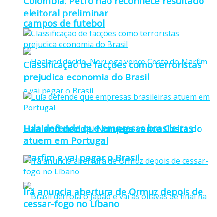
Colômbia: Petro não reconhece resultado
eleitoral preliminar
campos de futebol
Classificação de facções como terroristas
prejudica economia do Brasil
Lula defende que empresas brasileiras
Haaland decide, Noruega vence Costa do
atuem em Portugal
Marfim e vai pegar o Brasil
Irã anuncia abertura de Ormuz depois de
cessar-fogo no Líbano