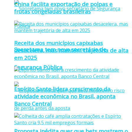
China facilita exportação de polpas e
frutas congeladas brasileiras
Receita dos municípios capixabas
Sooretama tem novo secretário de
desacelera, mas mantém trajetória de alta
em 2025
Segurança Pública
Espírito Santo lidera crescimento da
atividade econômica no Brasil, aponta
Banco Central
Proposta inédita quer que bets mostrem o