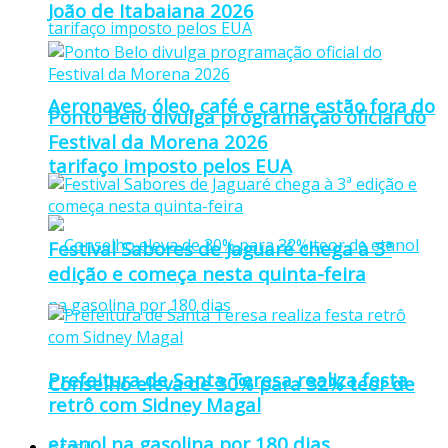
João de Itabaiana 2026
Aeronaves, óleo, café e carne estão fora do
Ponto Belo divulga programação oficial do
Festival da Morena 2026
tarifaço imposto pelos EUA
Festival Sabores de Jaguaré chega à 3ª
edição e começa nesta quinta-feira
Prefeitura de Santa Teresa realiza festa
Conselho eleva de 30% para 32% teor de
retrô com Sidney Magal
etanol na gasolina por 180 dias
Brasil