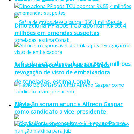
Dino aciona PF após TCU apontar R$ 55,4
milhões em emendas suspeitas
Safra de grãos deve alcançar 360,1 milhões
Atitude irresponsável, diz Lula após
revogação de visto de embaixadora
de toneladas, estima Conab
Flávio Bolsonaro anuncia Alfredo Gaspar
Esporte
como candidato a vice-presidente