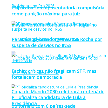
CNJ acaba com aposentadoria compulsória
como punição máxima para juiz
Maylla Venturin conquista o 1º lugar no
Paraná Bodyboarding Pro 2026
PF investiga senador Weverton Rocha por
suspeita de desvios no INSS
Fachin: críticas não fragilizam STF, mas
fortalecem democracia
Copa do Mundo 2030 celebrará centenário
PT oficializa candidatura de Lula à
Presidência
do torneio com 6 países-sede