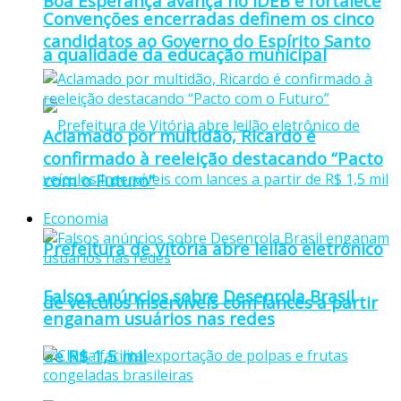
Boa Esperança avança no IDEB e fortalece
Convenções encerradas definem os cinco
candidatos ao Governo do Espírito Santo
a qualidade da educação municipal
Aclamado por multidão, Ricardo é
confirmado à reeleição destacando “Pacto
com o Futuro”
Economia
Prefeitura de Vitória abre leilão eletrônico
Falsos anúncios sobre Desenrola Brasil
de veículos inservíveis com lances a partir
enganam usuários nas redes
de R$ 1,5 mil