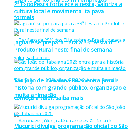
2ª ExpoPesca fortalece a pesca, valoriza a
cultura local e movimenta Itaipava
formais
Jaguaré se prepara para a 33ª Festa do
Produtor Rural neste final de semana
Tarifaço de 25% dos EUA sobre o Brasil
São João de Itabaiana 2026 entra para a
história com grande público, organização e
muita animação
começa a valer; saiba mais
Mucurici divulga programação oficial do São