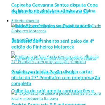
Capixaba Geovanna Santos disputa Copa
do Mundo de ginástica rítmica na China
Espírito Santo lidera crescimento da
Entretenimento
atividade econômica no Brasil, aponta
Banco Central
Balneário de Pinheiros será palco da 4ª
edição do Pinheiros Motorock
Prefeitura de Vila Pavão divulga cartaz
oficial da 27ª Pomitafro com programação
completa
Colheita do café amplia contratações e
Espírto Santo cria 9,5 mil empregos