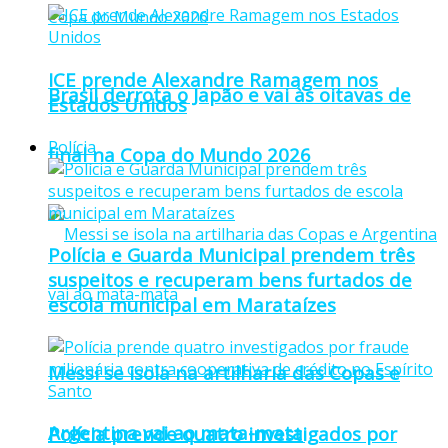
ICE prende Alexandre Ramagem nos
Brasil derrota o Japão e vai às oitavas de
Estados Unidos
Polícia
final na Copa do Mundo 2026
Polícia e Guarda Municipal prendem três
suspeitos e recuperam bens furtados de
escola municipal em Marataízes
Messi se isola na artilharia das Copas e
Argentina vai ao mata-mata
Polícia prende quatro investigados por