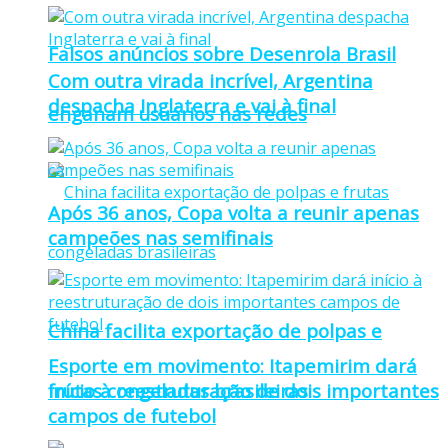
Falsos anúncios sobre Desenrola Brasil
Com outra virada incrível, Argentina
despacha Inglaterra e vai à final
enganam usuários nas redes
Após 36 anos, Copa volta a reunir apenas
campeões nas semifinais
China facilita exportação de polpas e
Esporte em movimento: Itapemirim dará
frutas congeladas brasileiras
início à reestruturação de dois importantes
campos de futebol