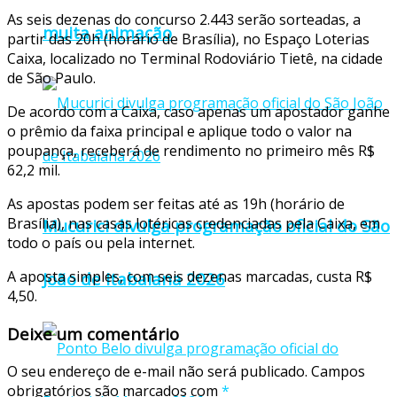
As seis dezenas do concurso 2.443 serão sorteadas, a
muita animação
partir das 20h (horário de Brasília), no Espaço Loterias
Caixa, localizado no Terminal Rodoviário Tietê, na cidade
de São Paulo.
De acordo com a Caixa, caso apenas um apostador ganhe
o prêmio da faixa principal e aplique todo o valor na
poupança, receberá de rendimento no primeiro mês R$
62,2 mil.
As apostas podem ser feitas até as 19h (horário de
Brasília), nas casas lotéricas credenciadas pela Caixa, em
Mucurici divulga programação oficial do São
todo o país ou pela internet.
A aposta simples, com seis dezenas marcadas, custa R$
João de Itabaiana 2026
4,50.
Deixe um comentário
O seu endereço de e-mail não será publicado.
Campos
obrigatórios são marcados com
*