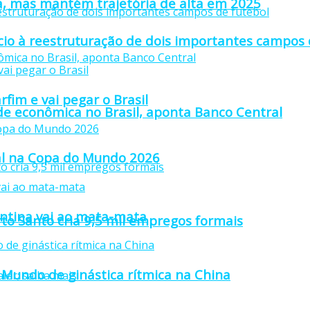
a, mas mantém trajetória de alta em 2025
io à reestruturação de dois importantes campos 
fim e vai pegar o Brasil
ade econômica no Brasil, aponta Banco Central
inal na Copa do Mundo 2026
gentina vai ao mata-mata
rto Santo cria 9,5 mil empregos formais
Mundo de ginástica rítmica na China