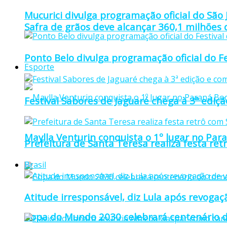
Mucurici divulga programação oficial do São
Safra de grãos deve alcançar 360,1 milhões
Ponto Belo divulga programação oficial do F
Esporte
Festival Sabores de Jaguaré chega à 3ª ediç
Maylla Venturin conquista o 1º lugar no Pa
Prefeitura de Santa Teresa realiza festa re
Brasil
Atitude irresponsável, diz Lula após revoga
Copa do Mundo 2030 celebrará centenário d