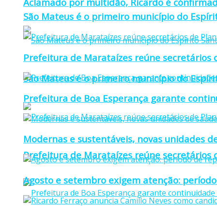
Aclamado por multidão, Ricardo é confirmad
São Mateus é o primeiro município do Espíri
Prefeitura de Marataízes reúne secretários d
São Mateus é o primeiro município do Espíri
Prefeitura de Boa Esperança garante continu
Modernas e sustentáveis, novas unidades de
Prefeitura de Marataízes reúne secretários d
Agosto e setembro exigem atenção: período