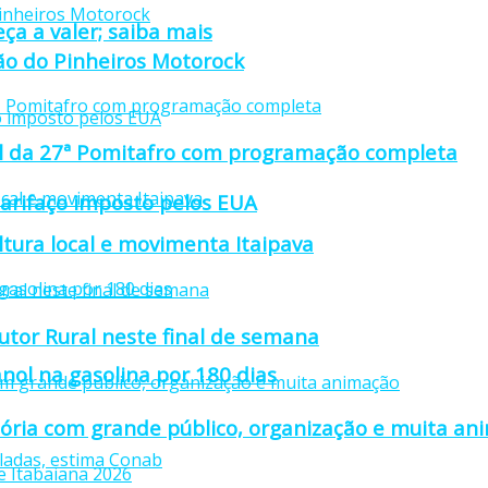
ça a valer; saiba mais
ção do Pinheiros Motorock
cial da 27ª Pomitafro com programação completa
tarifaço imposto pelos EUA
ultura local e movimenta Itaipava
utor Rural neste final de semana
nol na gasolina por 180 dias
stória com grande público, organização e muita a