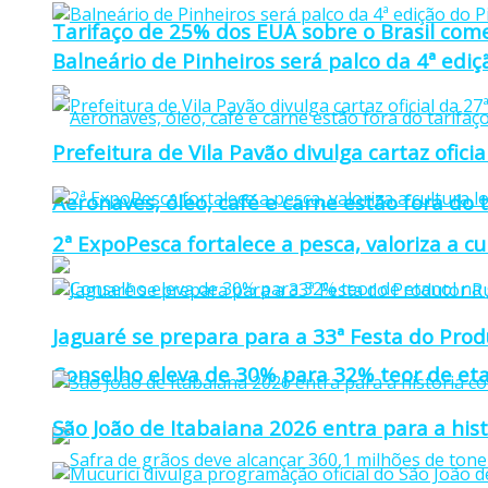
Tarifaço de 25% dos EUA sobre o Brasil come
Balneário de Pinheiros será palco da 4ª edi
Prefeitura de Vila Pavão divulga cartaz ofi
Aeronaves, óleo, café e carne estão fora do 
2ª ExpoPesca fortalece a pesca, valoriza a c
Jaguaré se prepara para a 33ª Festa do Prod
Conselho eleva de 30% para 32% teor de eta
São João de Itabaiana 2026 entra para a hi