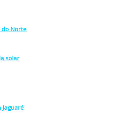
a do Norte
a solar
 Jaguaré