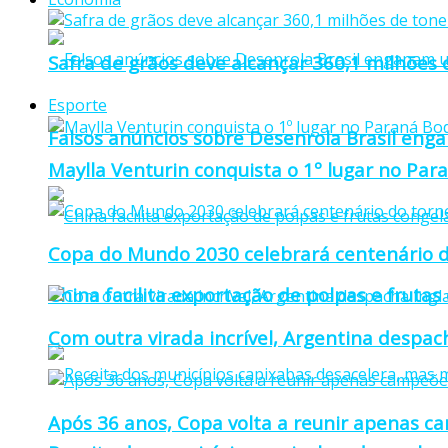
Safra de grãos deve alcançar 360,1 milhões
Esporte
Falsos anúncios sobre Desenrola Brasil eng
Maylla Venturin conquista o 1º lugar no Pa
Copa do Mundo 2030 celebrará centenário d
China facilita exportação de polpas e frutas
Com outra virada incrível, Argentina despacha
Após 36 anos, Copa volta a reunir apenas c