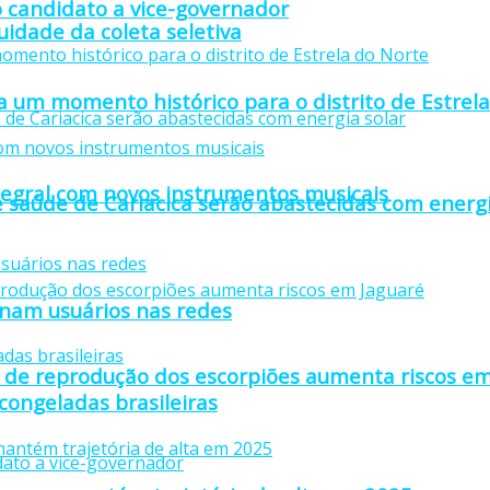
 candidato a vice-governador
idade da coleta seletiva
 um momento histórico para o distrito de Estrel
tegral com novos instrumentos musicais
 saúde de Cariacica serão abastecidas com energi
anam usuários nas redes
 de reprodução dos escorpiões aumenta riscos em
 congeladas brasileiras