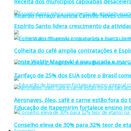
Receita dos municípios capixabas desaceler
Ricardo Ferraço anuncia Camillo Neves como
Espírito Santo lidera crescimento da ativid
Colheita do café amplia contratações e Espí
Ponte Waldir Magesvki é inaugurada e marca
Tarifaço de 25% dos EUA sobre o Brasil come
Aeronaves, óleo, café e carne estão fora do 
Educação de Itapemirim fortalece ensino in
Conselho eleva de 30% para 32% teor de eta
Economia