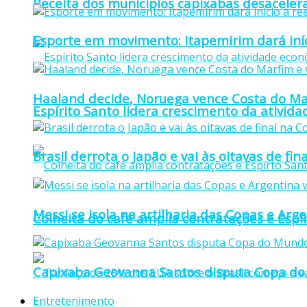
Receita dos municípios capixabas desaceler
Esporte em movimento: Itapemirim dará iníc
Haaland decide, Noruega vence Costa do Mar
Espírito Santo lidera crescimento da ativid
Brasil derrota o Japão e vai às oitavas de f
Messi se isola na artilharia das Copas e Ar
Colheita do café amplia contratações e Espí
Capixaba Geovanna Santos disputa Copa do 
Entretenimento