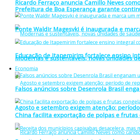
Ricardo Ferraço anuncia Camillo Neves como
Prefeitura de Boa Esperança garante continu
Ponte Waldir Magesvki é inaugurada e marca
Educação de Itapemirim fortalece ensino in
Modernas e sustentáveis, novas unidades de
Economia
Falsos anúncios sobre Desenrola Brasil eng
Agosto e setembro exigem atenção: período
China facilita exportação de polpas e frutas