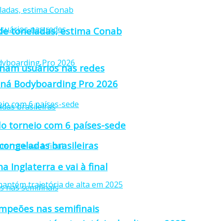
 de toneladas, estima Conab
anam usuários nas redes
raná Bodyboarding Pro 2026
o torneio com 6 países-sede
 congeladas brasileiras
 Inglaterra e vai à final
ampeões nas semifinais