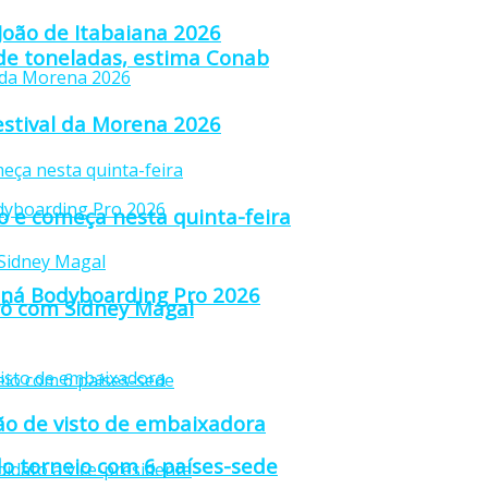
 João de Itabaiana 2026
 de toneladas, estima Conab
estival da Morena 2026
ão e começa nesta quinta-feira
raná Bodyboarding Pro 2026
trô com Sidney Magal
ção de visto de embaixadora
o torneio com 6 países-sede