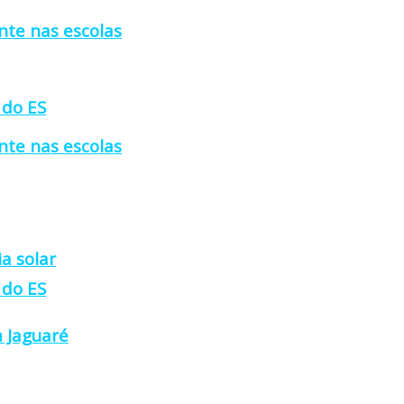
nte nas escolas
 do ES
nte nas escolas
a solar
 do ES
 Jaguaré