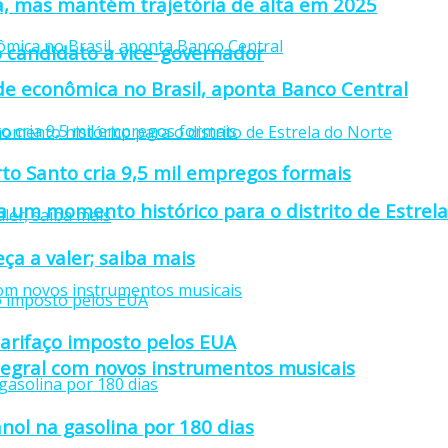
a, mas mantém trajetória de alta em 2025
 candidato a vice-governador
ade econômica no Brasil, aponta Banco Central
rto Santo cria 9,5 mil empregos formais
 um momento histórico para o distrito de Estrel
ça a valer; saiba mais
tarifaço imposto pelos EUA
tegral com novos instrumentos musicais
nol na gasolina por 180 dias