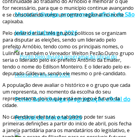
continuidade ao trabalho do Arnóbio e melhorar o que
for necessário, para que o município continue avançando
Mucurici divulga programação oficial do São
e se consolidando como um centro regional no norte
capixaba.
João de Itabaiana 2026
Pelo cenário atual, três grupos políticos se organizam
para disputar as eleições, sendo um liderado pelo
prefeito Arnóbio, tendo como os principais nomes, o
Lulinha e também o Vereador Welton Pezão.Outro grupo
seria o liderado pelo ex-prefeito Antônio da Emater,
tendo o nome do Edilson Monteiro. E o liderado pelo ex-
deputado Gildevan, sendo ele mesmo o pré-candidato.
A população deve avaliar o histórico e o grupo que cada
um representa, no momento da escolha do seu
Ponto Belo divulga programação oficial do
representante, pois o que está em jogo é futuro da
cidade.
Festival da Morena 2026
No calendário eleitoral, o tabuleiro pode ter suas
primeiras definições a partir do início de abril, pois fecha
a janela partidária para os mandatários do legislativo, e