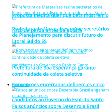
Proposta inédita quer que bets mostrem o
Prefeitura de Marataízes reúne secretários
risco de perda antes da aposta
de Planejamento para discutir futuro do
litoral Sul do ES
Prefeitura de Boa Esperança garante
continuidade da coleta seletiva
Convenções encerradas definem os cinco
Economia
candidatos ao Governo do Espírito Santo
Falsos anúncios sobre Desenrola Brasil