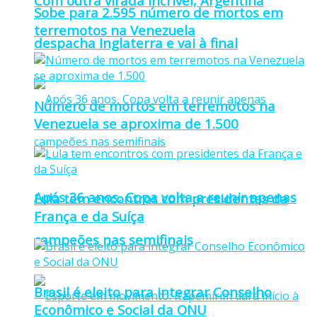
Com outra virada incrível, Argentina
Sobe para 2.595 número de mortos em
terremotos na Venezuela
despacha Inglaterra e vai à final
Número de mortos em terremotos na
Venezuela se aproxima de 1.500
Após 36 anos, Copa volta a reunir apenas
Lula tem encontros com presidentes da
França e da Suíça
campeões nas semifinais
Brasil é eleito para integrar Conselho
Econômico e Social da ONU