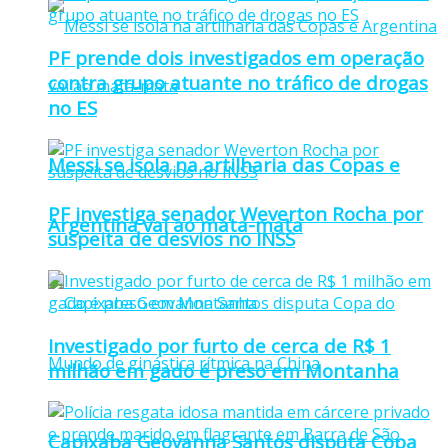
PF prende dois investigados em operação
contra grupo atuante no tráfico de drogas
no ES
Messi se isola na artilharia das Copas e
PF investiga senador Weverton Rocha por
Argentina vai ao mata-mata
suspeita de desvios no INSS
Investigado por furto de cerca de R$ 1
milhão em gado é preso em Montanha
Capixaba Geovanna Santos disputa Copa