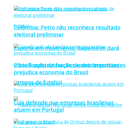
Colômbia: Petro não reconhece resultado
eleitoral preliminar
Esporte em movimento: Itapemirim dará
Classificação de facções como terroristas
início à reestruturação de dois importantes
prejudica economia do Brasil
campos de futebol
Lula defende que empresas brasileiras
atuem em Portugal