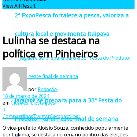
View All Result
2ª ExpoPesca fortalece a pesca, valoriza a
cultura local e movimenta Itaipava
Lulinha se destaca na
política em Pinheiros
por
Redação
18 de março de 2024
Jaguaré se prepara para a 33ª Festa do
em
Cidades
,
Destaques
0
Compartilhar
Twittar
Compartilhar
Produtor Rural neste final de semana
O vice-prefeito Aloisio Souza, conhecido popularmente
por Lulinha, se destaca no cenário politico das eleições