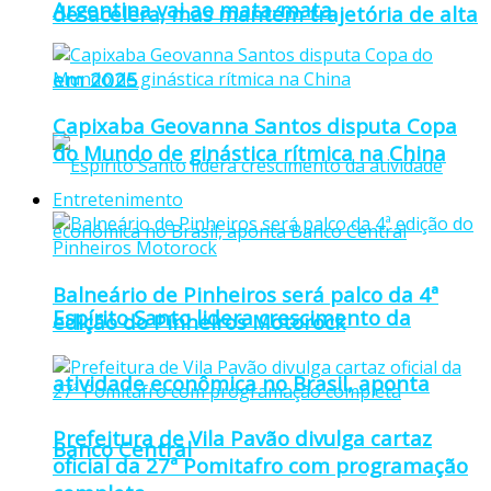
Argentina vai ao mata-mata
desacelera, mas mantém trajetória de alta
em 2025
Capixaba Geovanna Santos disputa Copa
do Mundo de ginástica rítmica na China
Entretenimento
Balneário de Pinheiros será palco da 4ª
Espírito Santo lidera crescimento da
edição do Pinheiros Motorock
atividade econômica no Brasil, aponta
Prefeitura de Vila Pavão divulga cartaz
Banco Central
oficial da 27ª Pomitafro com programação