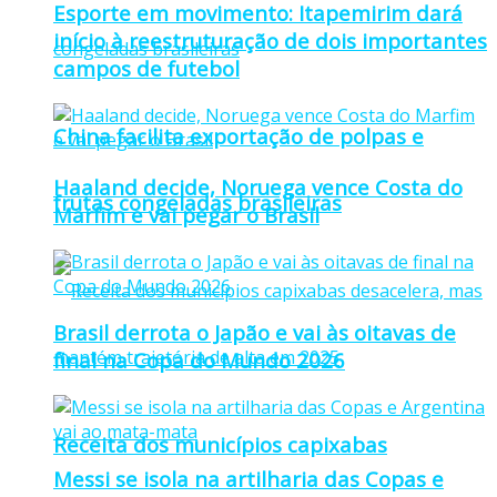
Esporte em movimento: Itapemirim dará
início à reestruturação de dois importantes
campos de futebol
China facilita exportação de polpas e
Haaland decide, Noruega vence Costa do
frutas congeladas brasileiras
Marfim e vai pegar o Brasil
Brasil derrota o Japão e vai às oitavas de
final na Copa do Mundo 2026
Receita dos municípios capixabas
Messi se isola na artilharia das Copas e