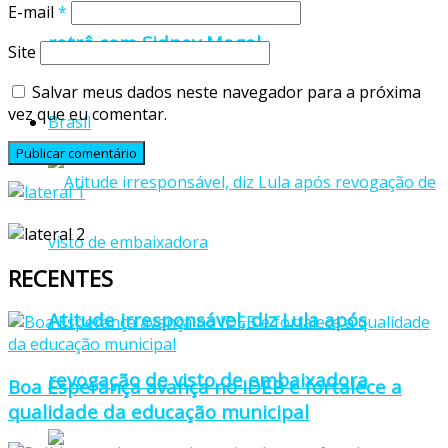
E-mail
*
retrô com Sidney Magal
Site
Salvar meus dados neste navegador para a próxima
vez que eu comentar.
Brasil
RECENTES
Atitude irresponsável, diz Lula após
revogação de visto de embaixadora
Boa Esperança avança no IDEB e fortalece a
qualidade da educação municipal