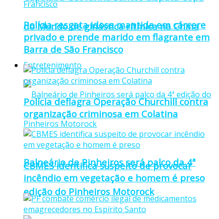
Polícia resgata idosa mantida em cárcere
do Mundo de ginástica rítmica na China
privado e prende marido em flagrante em
Barra de São Francisco
Entretenimento
Polícia deflagra Operação Churchill contra
organização criminosa em Colatina
Balneário de Pinheiros será palco da 4ª
CBMES identifica suspeito de provocar
incêndio em vegetação e homem é preso
edição do Pinheiros Motorock