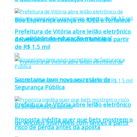
Boa Esperança avança no IDEB e fortalece
Prefeitura de Vitória abre leilão eletrônico
a qualidade da educação municipal
de veículos inservíveis com lances a partir
de R$ 1,5 mil
Sooretama tem novo secretário de
Segurança Pública
Prefeitura de Vitória abre leilão eletrônico
Proposta inédita quer que bets mostrem o
de veículos inservíveis com lances a partir
risco de perda antes da aposta