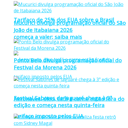
Tarifaço de 25% dos EUA sobre o Brasil
Mucurici divulga programação oficial do São
João de Itabaiana 2026
começa a valer; saiba mais
Ponto Belo divulga programação oficial do
Festival da Morena 2026
Festival Sabores de Jaguaré chega à 3ª
Aeronaves, óleo, café e carne estão fora do
edição e começa nesta quinta-feira
tarifaço imposto pelos EUA