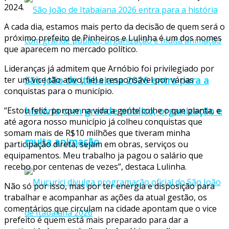
2024.
A cada dia, estamos mais perto da decisão de quem será o
próximo prefeito de Pinheiros e Lulinha é um dos nomes
que aparecem no mercado político.
Lideranças já admitem que Arnóbio foi privilegiado por
São João de Itabaiana 2026 entra para a
ter um vice tão ativo, fiel e responsável por várias
conquistas para o município.
história com grande público, organização e
“Estou feliz, porque na vida a gente colhe o que planta, e
até agora nosso município já colheu conquistas que
somam mais de R$10 milhões que tiveram minha
muita animação
participação direta, sejam em obras, serviços ou
equipamentos. Meu trabalho ja pagou o salário que
recebo por centenas de vezes”, destaca Lulinha.
Não só por isso, mas por ter energia e disposição para
trabalhar e acompanhar as ações da atual gestão, os
comentários que circulam na cidade apontam que o vice
prefeito é quem está mais preparado para dar a