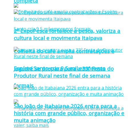
completa
2ª ExpoPesca fortalece a pesca, valoriza a
cultura local e movimenta Itaipava
Colheita do café amplia contratações e
Espírto Santo cria 9,5 mil empregos
Jaguaré se prepara para a 33ª Festa do
Produtor Rural neste final de semana
formais
São João de Itabaiana 2026 entra para a
história com grande público, organização e
muita animação