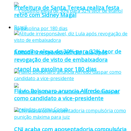
Prefeitura de Santa Teresa realiza festa
retrô com Sidney Magal
Brasil
Conselho eleva de 30% para 32% teor de
Atitude irresponsável, diz Lula após
revogação de visto de embaixadora
etanol na gasolina por 180 dias
Flávio Bolsonaro anuncia Alfredo Gaspar
como candidato a vice-presidente
CNJ acaba com aposentadoria compulsória