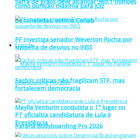
Safra de grãos deve alcançar 360,1 milhões
como punição máxima para juiz
de toneladas, estima Conab
PF investiga senador Weverton Rocha por
Esporte
suspeita de desvios no INSS
Fachin: críticas não fragilizam STF, mas
fortalecem democracia
Maylla Venturin conquista o 1º lugar no
PT oficializa candidatura de Lula à
Presidência
Paraná Bodyboarding Pro 2026