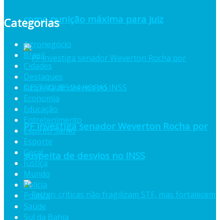
como punição máxima para juiz
Categorias
Agronegócio
Brasil
Cidades
Destaques
DESTAQUES 24 HORAS
Economia
Educação
Entretenimento
PF investiga senador Weverton Rocha por
Espiríto Santo
Esporte
Geral
suspeita de desvios no INSS
Justiça
Mundo
Polícia
Política
Saúde
Sul da Bahia