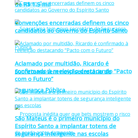
de R$ 1,5 mil
Convenções encerradas definem os cinco
candidatos ao Governo do Espírito Santo
Aclamado por multidão, Ricardo é
confirmado à reeleição destacando “Pacto
Sooretama tem novo secretário de
com o Futuro”
Segurança Pública
São Mateus é o primeiro município do
Espírito Santo a implantar totens de
segurança inteligente nas escolas