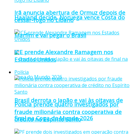
Irã anuncia abertura de Ormuz depois de
Haaland decide, Noruega vence Costa do
cessar-fogo no Líbano
Marfim e vai pegar o Brasil
ICE prende Alexandre Ramagem nos
Estados Unidos
Polícia
Brasil derrota o Japão e vai às oitavas de
Polícia prende quatro investigados por
fraude milionária contra cooperativa de
final na Copa do Mundo 2026
crédito no Espírito Santo