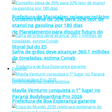
Prefeitura de Marataízes reúne secretários
Conselho eleva de 30% para 32% teor de
etanol na gasolina por 180 dias
de Planejamento para discutir futuro do
litoral Sul do ES
Safra de grãos deve alcançar 360,1 milhões
de toneladas, estima Conab
Esporte
Maylla Venturin conquista o 1º lugar no
Paraná Bodyboarding Pro 2026
Prefeitura de Boa Esperança garante