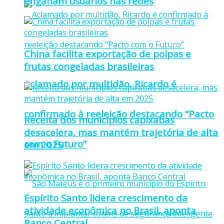
enganam usuários nas redes
China facilita exportação de polpas e
frutas congeladas brasileiras
Aclamado por multidão, Ricardo é
confirmado à reeleição destacando “Pacto
Receita dos municípios capixabas
desacelera, mas mantém trajetória de alta
com o Futuro”
em 2025
Espírito Santo lidera crescimento da
atividade econômica no Brasil, aponta
Banco Central