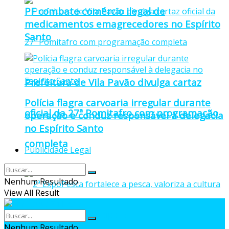
PF combate comércio ilegal de
medicamentos emagrecedores no Espírito
Santo
Prefeitura de Vila Pavão divulga cartaz
Polícia flagra carvoaria irregular durante
oficial da 27ª Pomitafro com programação
operação e conduz responsável à delegacia
no Espírito Santo
completa
Publicidade Legal
Nenhum Resultado
View All Result
Nenhum Resultado