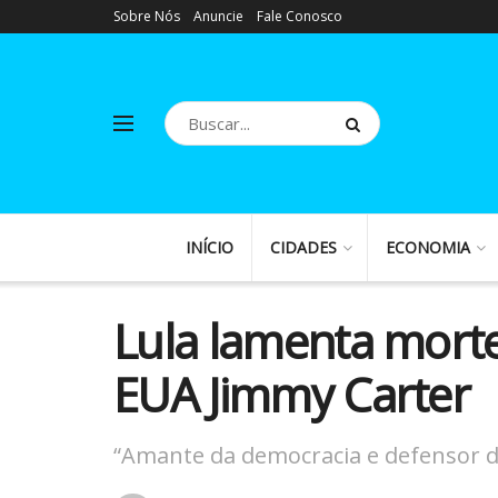
Sobre Nós
Anuncie
Fale Conosco
INÍCIO
CIDADES
ECONOMIA
Lula lamenta morte
EUA Jimmy Carter
“Amante da democracia e defensor da