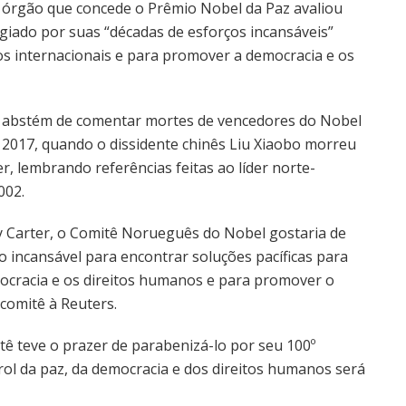
o órgão que concede o Prêmio Nobel da Paz avaliou
giado por suas “décadas de esforços incansáveis”
tos internacionais e para promover a democracia e os
 abstém de comentar mortes de vencedores do Nobel
m 2017, quando o dissidente chinês Liu Xiaobo morreu
er, lembrando referências feitas ao líder norte-
002.
 Carter, o Comitê Norueguês do Nobel gostaria de
ço incansável para encontrar soluções pacíficas para
mocracia e os direitos humanos e para promover o
 comitê à Reuters.
itê teve o prazer de parabenizá-lo por seu 100º
rol da paz, da democracia e dos direitos humanos será