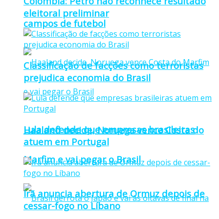
Colômbia: Petro não reconhece resultado
eleitoral preliminar
campos de futebol
Classificação de facções como terroristas
prejudica economia do Brasil
Lula defende que empresas brasileiras
Haaland decide, Noruega vence Costa do
atuem em Portugal
Marfim e vai pegar o Brasil
Irã anuncia abertura de Ormuz depois de
cessar-fogo no Líbano