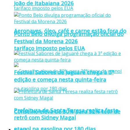
João de Itabaiana 2026
Aeronaves, óleo, café e carne estão fora do
Ponto Belo divulga programação oficial do
Festival da Morena 2026
tarifaço imposto pelos EUA
Festival Sabores de Jaguaré chega à 3ª
edição e começa nesta quinta-feira
Prefeitura de Santa Teresa realiza festa
Conselho eleva de 30% para 32% teor de
retrô com Sidney Magal
etanol na gasolina por 180 dias
Brasil