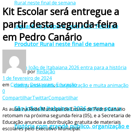
Kit Escolar será entregue a
partir desta segunda-feira
Jaguaré se prepara para a 33ª Festa do
em Pedro Canário
Produtor Rural neste final de semana
por
Redação
1 de fevereiro de 2024
em
Cidades
,
Destaques
,
Educação
0
Compartilhar
Twittar
Compartilhar
São João de Itabaiana 2026 entra para a
As aulas na Rede Municipal de Ensino de Pedro Canário
retomam na próxima segunda-feira (05), e a Secretaria de
Educação anuncia a distribuição gratuita de materiais
história com grande público, organização e
escolares pelo Executivo Municipal.