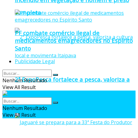
completa
PF combate comércio ilegal de
medicamentos emagrecedores no Espírito
Santo
Publicidade Legal
2ª ExpoPesca fortalece a pesca, valoriza a
Nenhum Resultado
View All Result
cultura local e movimenta Itaipava
Nenhum Resultado
View All Result