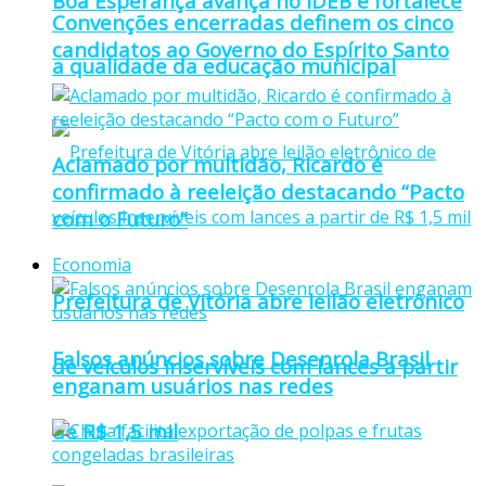
Boa Esperança avança no IDEB e fortalece
Convenções encerradas definem os cinco
candidatos ao Governo do Espírito Santo
a qualidade da educação municipal
Aclamado por multidão, Ricardo é
confirmado à reeleição destacando “Pacto
com o Futuro”
Economia
Prefeitura de Vitória abre leilão eletrônico
Falsos anúncios sobre Desenrola Brasil
de veículos inservíveis com lances a partir
enganam usuários nas redes
de R$ 1,5 mil