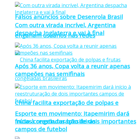
Falsos anúncios sobre Desenrola Brasil
Com outra virada incrível, Argentina
despacha Inglaterra e vai à final
enganam usuários nas redes
Após 36 anos, Copa volta a reunir apenas
campeões nas semifinais
China facilita exportação de polpas e
Esporte em movimento: Itapemirim dará
frutas congeladas brasileiras
início à reestruturação de dois importantes
campos de futebol