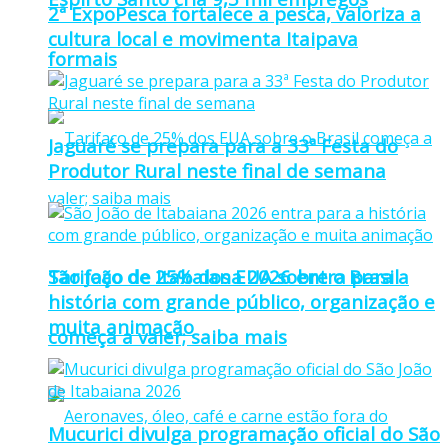
2ª ExpoPesca fortalece a pesca, valoriza a
cultura local e movimenta Itaipava
formais
Jaguaré se prepara para a 33ª Festa do
Produtor Rural neste final de semana
Tarifaço de 25% dos EUA sobre o Brasil
São João de Itabaiana 2026 entra para a
história com grande público, organização e
muita animação
começa a valer; saiba mais
Mucurici divulga programação oficial do São