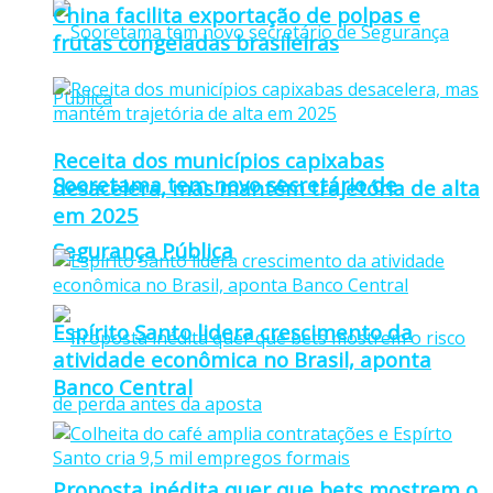
China facilita exportação de polpas e
frutas congeladas brasileiras
Receita dos municípios capixabas
Sooretama tem novo secretário de
desacelera, mas mantém trajetória de alta
em 2025
Segurança Pública
Espírito Santo lidera crescimento da
atividade econômica no Brasil, aponta
Banco Central
Proposta inédita quer que bets mostrem o