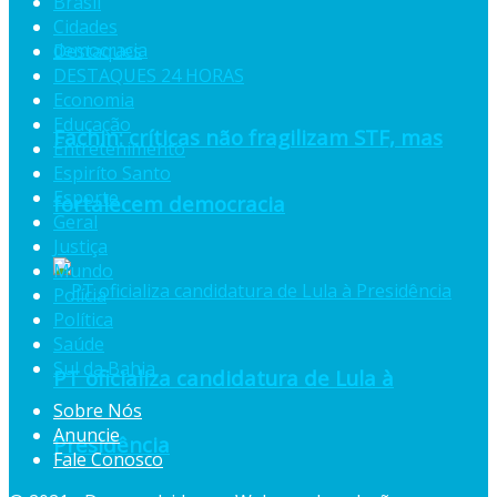
Brasil
Cidades
Destaques
DESTAQUES 24 HORAS
Economia
Educação
Fachin: críticas não fragilizam STF, mas
Entretenimento
Espiríto Santo
Esporte
fortalecem democracia
Geral
Justiça
Mundo
Polícia
Política
Saúde
Sul da Bahia
PT oficializa candidatura de Lula à
Sobre Nós
Anuncie
Presidência
Fale Conosco