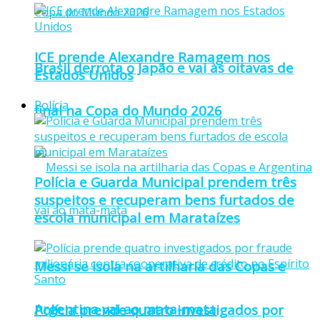
ICE prende Alexandre Ramagem nos
Brasil derrota o Japão e vai às oitavas de
Estados Unidos
Polícia
final na Copa do Mundo 2026
Polícia e Guarda Municipal prendem três
suspeitos e recuperam bens furtados de
escola municipal em Marataízes
Messi se isola na artilharia das Copas e
Argentina vai ao mata-mata
Polícia prende quatro investigados por