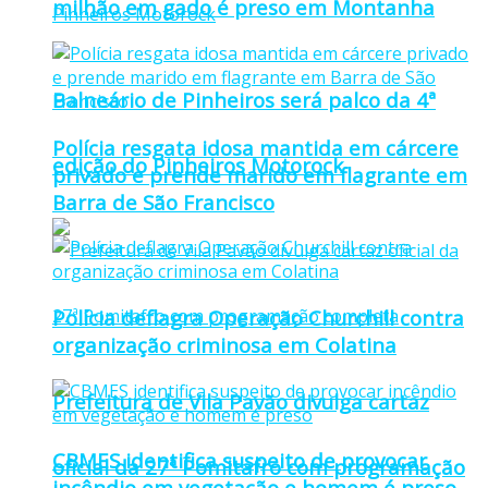
milhão em gado é preso em Montanha
Balneário de Pinheiros será palco da 4ª
Polícia resgata idosa mantida em cárcere
edição do Pinheiros Motorock
privado e prende marido em flagrante em
Barra de São Francisco
Polícia deflagra Operação Churchill contra
organização criminosa em Colatina
Prefeitura de Vila Pavão divulga cartaz
CBMES identifica suspeito de provocar
oficial da 27ª Pomitafro com programação
incêndio em vegetação e homem é preso