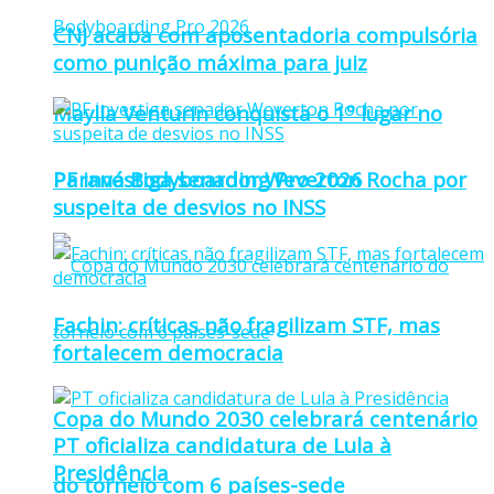
CNJ acaba com aposentadoria compulsória
como punição máxima para juiz
Maylla Venturin conquista o 1º lugar no
Paraná Bodyboarding Pro 2026
PF investiga senador Weverton Rocha por
suspeita de desvios no INSS
Fachin: críticas não fragilizam STF, mas
fortalecem democracia
Copa do Mundo 2030 celebrará centenário
PT oficializa candidatura de Lula à
Presidência
do torneio com 6 países-sede