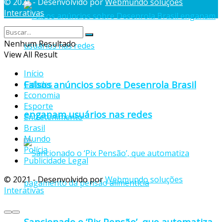
© 2021 - Desenvolvido por
Webmundo soluções
Interativas
Nenhum Resultado
View All Result
Início
Falsos anúncios sobre Desenrola Brasil
Cidades
Economia
Esporte
enganam usuários nas redes
Entretenimento
Brasil
Mundo
Polícia
Publicidade Legal
© 2021 - Desenvolvido por
Webmundo soluções
Interativas
Sancionado o ‘Pix Pensão’, que automatiza