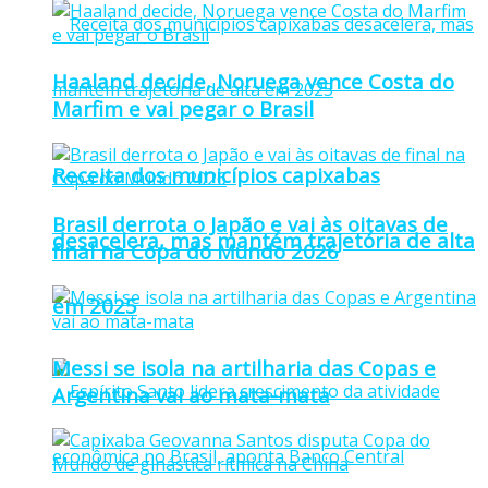
Haaland decide, Noruega vence Costa do
Marfim e vai pegar o Brasil
Receita dos municípios capixabas
Brasil derrota o Japão e vai às oitavas de
desacelera, mas mantém trajetória de alta
final na Copa do Mundo 2026
em 2025
Messi se isola na artilharia das Copas e
Argentina vai ao mata-mata