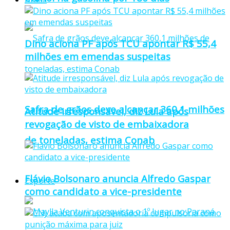
Dino aciona PF após TCU apontar R$ 55,4
milhões em emendas suspeitas
Safra de grãos deve alcançar 360,1 milhões
Atitude irresponsável, diz Lula após
revogação de visto de embaixadora
de toneladas, estima Conab
Flávio Bolsonaro anuncia Alfredo Gaspar
Esporte
como candidato a vice-presidente