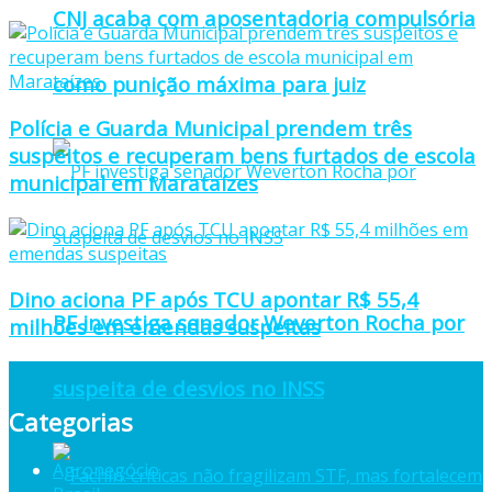
CNJ acaba com aposentadoria compulsória
como punição máxima para juiz
Polícia e Guarda Municipal prendem três
suspeitos e recuperam bens furtados de escola
municipal em Marataízes
Dino aciona PF após TCU apontar R$ 55,4
PF investiga senador Weverton Rocha por
milhões em emendas suspeitas
suspeita de desvios no INSS
Categorias
Agronegócio