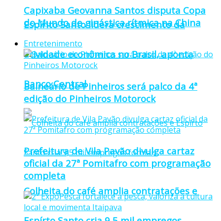
Capixaba Geovanna Santos disputa Copa
do Mundo de ginástica rítmica na China
Espírito Santo lidera crescimento da
Entretenimento
atividade econômica no Brasil, aponta
Banco Central
Balneário de Pinheiros será palco da 4ª
edição do Pinheiros Motorock
Prefeitura de Vila Pavão divulga cartaz
oficial da 27ª Pomitafro com programação
completa
Colheita do café amplia contratações e
Espírto Santo cria 9,5 mil empregos