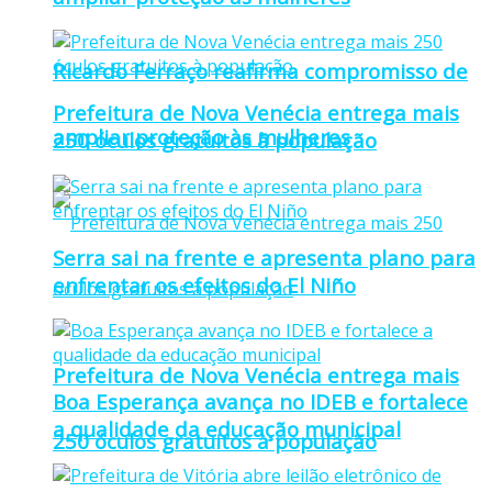
Ricardo Ferraço reafirma compromisso de
Prefeitura de Nova Venécia entrega mais
ampliar proteção às mulheres
250 óculos gratuitos à população
Serra sai na frente e apresenta plano para
enfrentar os efeitos do El Niño
Prefeitura de Nova Venécia entrega mais
Boa Esperança avança no IDEB e fortalece
a qualidade da educação municipal
250 óculos gratuitos à população