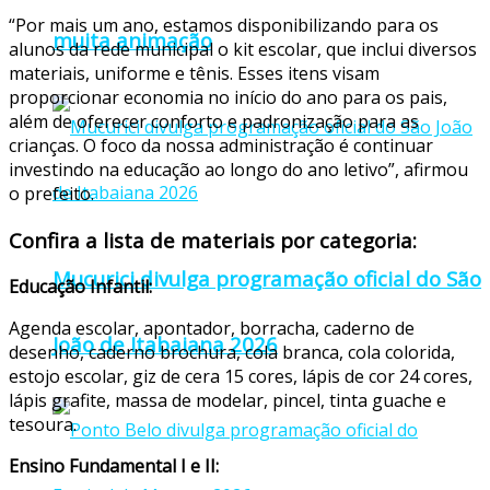
“Por mais um ano, estamos disponibilizando para os
muita animação
alunos da rede municipal o kit escolar, que inclui diversos
materiais, uniforme e tênis. Esses itens visam
proporcionar economia no início do ano para os pais,
além de oferecer conforto e padronização para as
crianças. O foco da nossa administração é continuar
investindo na educação ao longo do ano letivo”, afirmou
o prefeito.
Confira a lista de materiais por categoria:
Mucurici divulga programação oficial do São
Educação Infantil:
Agenda escolar, apontador, borracha, caderno de
João de Itabaiana 2026
desenho, caderno brochura, cola branca, cola colorida,
estojo escolar, giz de cera 15 cores, lápis de cor 24 cores,
lápis grafite, massa de modelar, pincel, tinta guache e
tesoura.
Ensino Fundamental I e II: