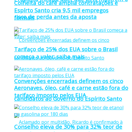
Colheita do café amplia contratações e
Espírto Santo cria 9,5 mil empregos
risco de perda antes da aposta
formais
Tarifaço de 25% dos EUA sobre o Brasil
começa a valer; saiba mais
Convenções encerradas definem os cinco
Aeronaves, óleo, café e carne estão fora do
tarifaço imposto pelos EUA
candidatos ao Governo do Espírito Santo
Conselho eleva de 30% para 32% teor de