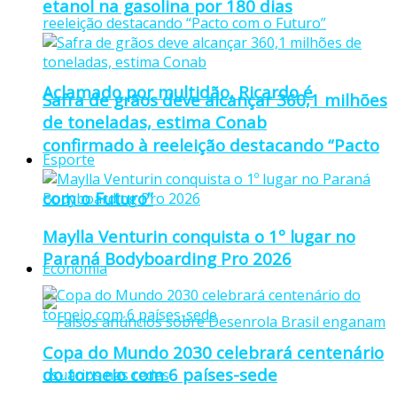
etanol na gasolina por 180 dias
Aclamado por multidão, Ricardo é
Safra de grãos deve alcançar 360,1 milhões
de toneladas, estima Conab
confirmado à reeleição destacando “Pacto
Esporte
com o Futuro”
Maylla Venturin conquista o 1º lugar no
Paraná Bodyboarding Pro 2026
Economia
Copa do Mundo 2030 celebrará centenário
do torneio com 6 países-sede