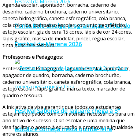
Agenda escolar, apontador, borracha, caderno de
desenho, caderno brochura, caderno universitário,
caneta hidrográfica, caneta esferográfica, cola branca,
cola colorida, compasso escolar, conjunto geométrico,
Ponto Belo divulga programação oficial do
estojo escolar, giz de cera 15 cores, lápis de cor 24 cores,
lápis grafite, massa de modelar, pincel, régua escolar,
Festival da Morena 2026
tinta guache e tesoura.
Professores e Pedagogos:
Professores e Pedagogos = agenda escolar, apontador,
apagador de quadro, borracha, caderno brochurão,
caderno universitário, caneta esferográfica, cola branca,
estojo escolar, lápis grafite, marca texto, marcador de
quadro e tesoura.
A iniciativa da visa garantir que todos os estudantes
Festival Sabores de Jaguaré chega à 3ª
estejam equipados com os materiais necessários para um
ano letivo de sucesso. O kit escolar é uma medida que
visa facilitar o acesso à educação e promover a igualdade
edição e começa nesta quinta-feira
entre os alunos.