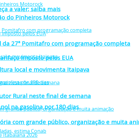
ça a valer; saiba mais
ção do Pinheiros Motorock
cial da 27ª Pomitafro com programação completa
tarifaço imposto pelos EUA
ultura local e movimenta Itaipava
utor Rural neste final de semana
nol na gasolina por 180 dias
stória com grande público, organização e muita a