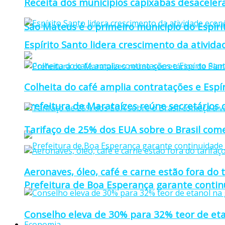
Receita dos municípios capixabas desaceler
São Mateus é o primeiro município do Espíri
Espírito Santo lidera crescimento da ativid
Colheita do café amplia contratações e Espí
Prefeitura de Marataízes reúne secretários d
Tarifaço de 25% dos EUA sobre o Brasil come
Aeronaves, óleo, café e carne estão fora do 
Prefeitura de Boa Esperança garante continu
Conselho eleva de 30% para 32% teor de eta
Economia