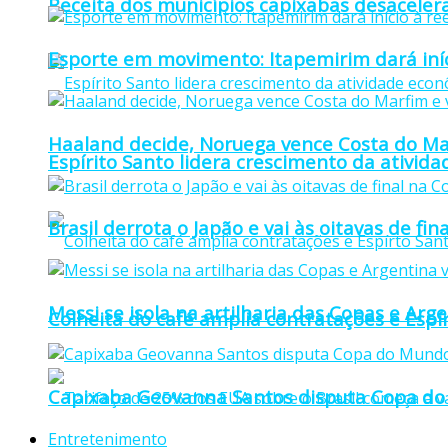
Receita dos municípios capixabas desaceler
Esporte em movimento: Itapemirim dará iníc
Haaland decide, Noruega vence Costa do Mar
Espírito Santo lidera crescimento da ativid
Brasil derrota o Japão e vai às oitavas de f
Messi se isola na artilharia das Copas e Ar
Colheita do café amplia contratações e Espí
Capixaba Geovanna Santos disputa Copa do 
Entretenimento