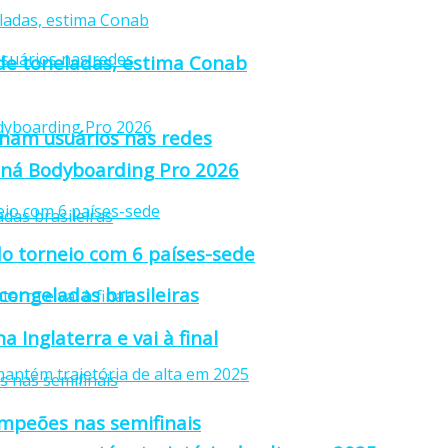
 de toneladas, estima Conab
anam usuários nas redes
raná Bodyboarding Pro 2026
o torneio com 6 países-sede
 congeladas brasileiras
 Inglaterra e vai à final
ampeões nas semifinais