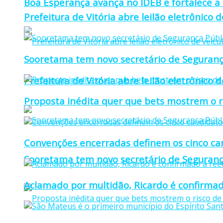
Boa Esperança avança no IDEB e fortalece a
Prefeitura de Vitória abre leilão eletrônico d
Sooretama tem novo secretário de Seguranç
Prefeitura de Vitória abre leilão eletrônico d
Proposta inédita quer que bets mostrem o r
Convenções encerradas definem os cinco can
Sooretama tem novo secretário de Seguranç
Aclamado por multidão, Ricardo é confirmad