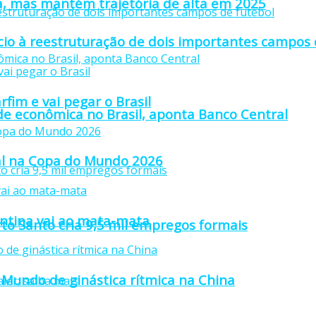
a, mas mantém trajetória de alta em 2025
io à reestruturação de dois importantes campos 
fim e vai pegar o Brasil
ade econômica no Brasil, aponta Banco Central
inal na Copa do Mundo 2026
gentina vai ao mata-mata
rto Santo cria 9,5 mil empregos formais
Mundo de ginástica rítmica na China