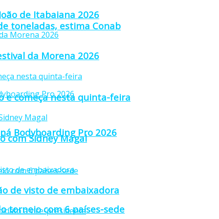
 João de Itabaiana 2026
 de toneladas, estima Conab
estival da Morena 2026
ão e começa nesta quinta-feira
raná Bodyboarding Pro 2026
trô com Sidney Magal
ção de visto de embaixadora
o torneio com 6 países-sede