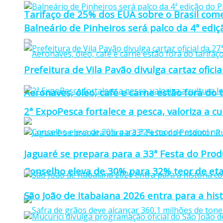
Tarifaço de 25% dos EUA sobre o Brasil come
Balneário de Pinheiros será palco da 4ª edi
Prefeitura de Vila Pavão divulga cartaz ofi
Aeronaves, óleo, café e carne estão fora do 
2ª ExpoPesca fortalece a pesca, valoriza a c
Jaguaré se prepara para a 33ª Festa do Prod
Conselho eleva de 30% para 32% teor de eta
São João de Itabaiana 2026 entra para a hi