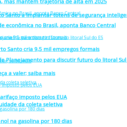
a, mas mantém trajetória de alta em 2025
to Santo a implantar totens de segurança intelige
ade econômica no Brasil, aponta Banco Central
rto Santo cria 9,5 mil empregos formais
e Planejamento para discutir futuro do litoral Sul
ça a valer; saiba mais
tarifaço imposto pelos EUA
idade da coleta seletiva
nol na gasolina por 180 dias