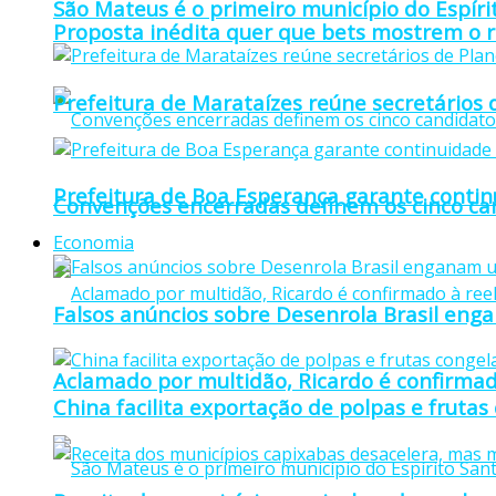
São Mateus é o primeiro município do Espíri
Proposta inédita quer que bets mostrem o r
Prefeitura de Marataízes reúne secretários d
Prefeitura de Boa Esperança garante continu
Convenções encerradas definem os cinco can
Economia
Falsos anúncios sobre Desenrola Brasil eng
Aclamado por multidão, Ricardo é confirmad
China facilita exportação de polpas e frutas