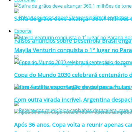
Safra de grãos deve alcançar 360,1 milhões
Esporte
Falsos anúncios sobre Desenrola Brasil eng
Maylla Venturin conquista o 1º lugar no Pa
Copa do Mundo 2030 celebrará centenário d
China facilita exportação de polpas e frutas
Com outra virada incrível, Argentina despacha
Após 36 anos, Copa volta a reunir apenas c