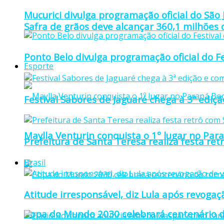
Mucurici divulga programação oficial do São
Safra de grãos deve alcançar 360,1 milhões
Ponto Belo divulga programação oficial do F
Esporte
Festival Sabores de Jaguaré chega à 3ª ediç
Maylla Venturin conquista o 1º lugar no Pa
Prefeitura de Santa Teresa realiza festa re
Brasil
Atitude irresponsável, diz Lula após revoga
Copa do Mundo 2030 celebrará centenário d