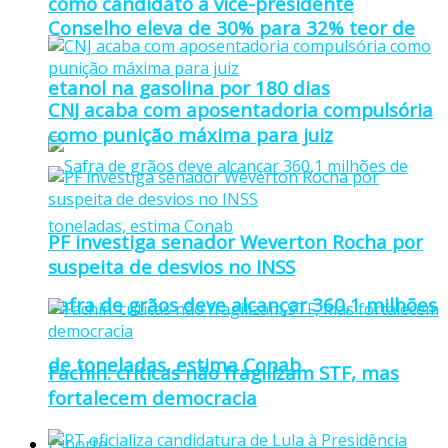
como candidato a vice-presidente
Conselho eleva de 30% para 32% teor de
etanol na gasolina por 180 dias
CNJ acaba com aposentadoria compulsória
como punição máxima para juiz
PF investiga senador Weverton Rocha por
suspeita de desvios no INSS
Safra de grãos deve alcançar 360,1 milhões
de toneladas, estima Conab
Fachin: críticas não fragilizam STF, mas
fortalecem democracia
Esporte