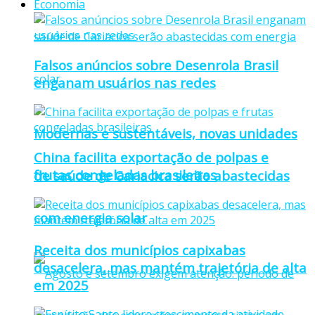
Economia
Falsos anúncios sobre Desenrola Brasil
enganam usuários nas redes
Modernas e sustentáveis, novas unidades
China facilita exportação de polpas e
frutas congeladas brasileiras
de saúde de Cariacica serão abastecidas
com energia solar
Receita dos municípios capixabas
desacelera, mas mantém trajetória de alta
em 2025