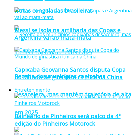
frutas congeladas brasileiras
Messi se isola na artilharia das Copas e
Argentina vai ao mata-mata
Capixaba Geovanna Santos disputa Copa
Receita dos municípios capixabas
do Mundo de ginástica rítmica na China
Entretenimento
desacelera, mas mantém trajetória de alta
em 2025
Balneário de Pinheiros será palco da 4ª
edição do Pinheiros Motorock