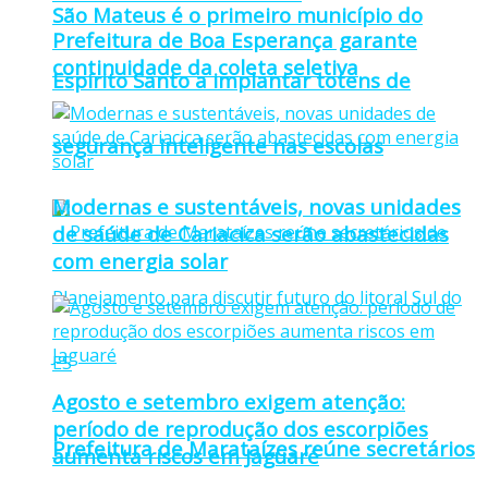
São Mateus é o primeiro município do
Prefeitura de Boa Esperança garante
continuidade da coleta seletiva
Espírito Santo a implantar totens de
segurança inteligente nas escolas
Modernas e sustentáveis, novas unidades
de saúde de Cariacica serão abastecidas
com energia solar
Agosto e setembro exigem atenção:
período de reprodução dos escorpiões
Prefeitura de Marataízes reúne secretários
aumenta riscos em Jaguaré