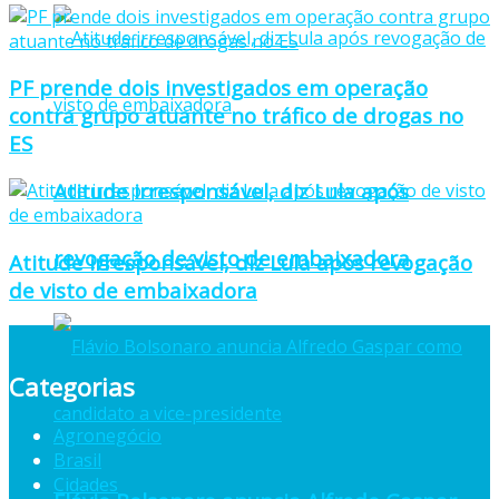
PF prende dois investigados em operação
contra grupo atuante no tráfico de drogas no
ES
Atitude irresponsável, diz Lula após
revogação de visto de embaixadora
Atitude irresponsável, diz Lula após revogação
de visto de embaixadora
Categorias
Agronegócio
Brasil
Cidades