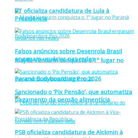
PT oficializa candidatura de Lula à
Presidência
Falsos anúncios sobre Desenrola Brasil
enganam usuários nas redes
Maylla Venturin conquista o 1º lugar no
Paraná Bodyboarding Pro 2026
Sancionado o ‘Pix Pensão’, que automatiza
pagamento da pensão alimentícia
PSB oficializa candidatura de Alckmin à