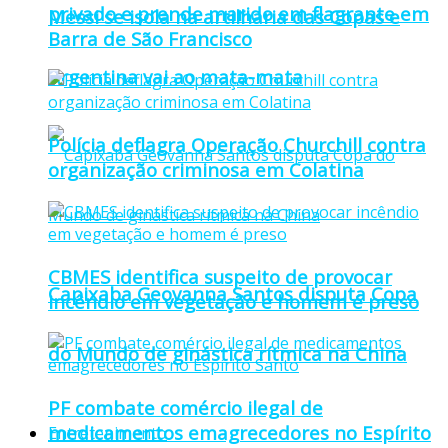
privado e prende marido em flagrante em
Messi se isola na artilharia das Copas e
Barra de São Francisco
Argentina vai ao mata-mata
Polícia deflagra Operação Churchill contra
organização criminosa em Colatina
CBMES identifica suspeito de provocar
Capixaba Geovanna Santos disputa Copa
incêndio em vegetação e homem é preso
do Mundo de ginástica rítmica na China
PF combate comércio ilegal de
medicamentos emagrecedores no Espírito
Entretenimento