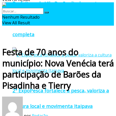
Prefeitura de Vila Pavão divulga cartaz
Nenhum Resultado
oficial da 27ª Pomitafro com programação
View All Result
completa
Festa de 70 anos do
município: Nova Venécia terá
participação de Barões da
Pisadinha e Tierry
2ª ExpoPesca fortalece a pesca, valoriza a
cultura local e movimenta Itaipava
por
Redação