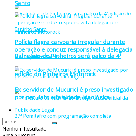
Santo
Polícia flagra carvoaria irregular durante
operação e conduz responsável à delegacia
Balneário de Pinheiros será palco da 4ª
no Espírito Santo
edição do Pinheiros Motorock
Ex-servidor de Mucurici é preso investigado
por peculato e falsidade ideológica
Publicidade Legal
Nenhum Resultado
View All Result