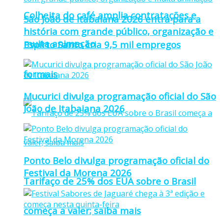
Colheita do café amplia contratações e
São João de Itabaiana 2026 entra para a
história com grande público, organização e
muita animação
Espírto Santo cria 9,5 mil empregos
formais
Mucurici divulga programação oficial do São
João de Itabaiana 2026
Ponto Belo divulga programação oficial do
Festival da Morena 2026
Tarifaço de 25% dos EUA sobre o Brasil
começa a valer; saiba mais