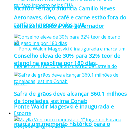
Ricardo Ferraço anuncia Camillo Neves
Aeronaves, óleo, café e carne estão fora do
tarifaço imposto pelos EUA
como candidato a vice-governador
Conselho eleva de 30% para 32% teor de
etanol na gasolina por 180 dias
Safra de grãos deve alcançar 360,1 milhões
de toneladas, estima Conab
Ponte Waldir Magesvki é inaugurada e
Esporte
marca um momento histórico para o