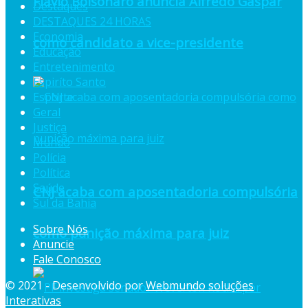
Flávio Bolsonaro anuncia Alfredo Gaspar
Destaques
DESTAQUES 24 HORAS
Economia
como candidato a vice-presidente
Educação
Entretenimento
Espiríto Santo
Esporte
Geral
Justiça
Mundo
Polícia
Política
Saúde
CNJ acaba com aposentadoria compulsória
Sul da Bahia
Sobre Nós
como punição máxima para juiz
Anuncie
Fale Conosco
© 2021 - Desenvolvido por
Webmundo soluções
Interativas