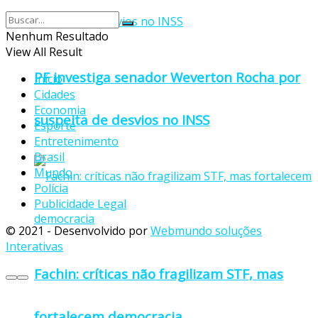
Nenhum Resultado
View All Result
PF investiga senador Weverton Rocha por
Início
Cidades
Economia
suspeita de desvios no INSS
Esporte
Entretenimento
Brasil
Mundo
Polícia
Publicidade Legal
© 2021 - Desenvolvido por
Webmundo soluções
Interativas
Fachin: críticas não fragilizam STF, mas
fortalecem democracia