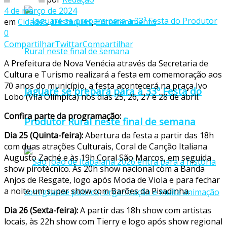
4 de março de 2024
em
Cidades
,
Destaques
,
Entretenimento
0
Compartilhar
Twittar
Compartilhar
A Prefeitura de Nova Venécia através da Secretaria de
Cultura e Turismo realizará a festa em comemoração aos
70 anos do município, a festa acontecerá na praça Ivo
Jaguaré se prepara para a 33ª Festa do
Lobo (Vila Olímpica) nos dias 25, 26, 27 e 28 de abril.
Confira parte da programação:
Produtor Rural neste final de semana
Dia 25 (Quinta-feira):
Abertura da festa a partir das 18h
com duas atrações Culturais, Coral de Canção Italiana
Augusto Zaché e às 19h Coral São Marcos, em seguida
show pirotécnico. Às 20h show nacional com a Banda
Anjos de Resgate, logo após Moda de Viola e para fechar
a noite um super show com Barões da Pisadinha.
Dia 26 (Sexta-feira):
A partir das 18h show com artistas
locais, às 22h show com Tierry e logo após show regional