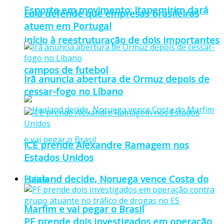
Esporte em movimento: Itapemirim dará
Lula defende que empresas brasileiras
atuem em Portugal
início à reestruturação de dois importantes
campos de futebol
Irã anuncia abertura de Ormuz depois de
cessar-fogo no Líbano
ICE prende Alexandre Ramagem nos
Estados Unidos
Haaland decide, Noruega vence Costa do
Polícia
Marfim e vai pegar o Brasil
PF prende dois investigados em operação