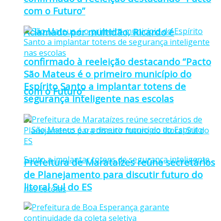
com o Futuro”
Aclamado por multidão, Ricardo é
confirmado à reeleição destacando “Pacto
São Mateus é o primeiro município do
Espírito Santo a implantar totens de
com o Futuro”
segurança inteligente nas escolas
Prefeitura de Marataízes reúne secretários
de Planejamento para discutir futuro do
litoral Sul do ES