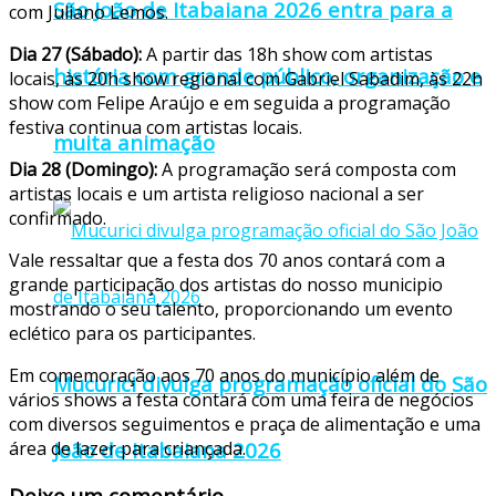
São João de Itabaiana 2026 entra para a
com Juliano Lemos.
Dia 27 (Sábado):
A partir das 18h show com artistas
história com grande público, organização e
locais, às 20h show regional com Gabriel Sabadim, às 22h
show com Felipe Araújo e em seguida a programação
festiva continua com artistas locais.
muita animação
Dia 28 (Domingo):
A programação será composta com
artistas locais e um artista religioso nacional a ser
confirmado.
Vale ressaltar que a festa dos 70 anos contará com a
grande participação dos artistas do nosso municipio
mostrando o seu talento, proporcionando um evento
eclético para os participantes.
Em comemoração aos 70 anos do município além de
Mucurici divulga programação oficial do São
vários shows a festa contará com uma feira de negócios
com diversos seguimentos e praça de alimentação e uma
João de Itabaiana 2026
área de lazer para criançada.
Deixe um comentário