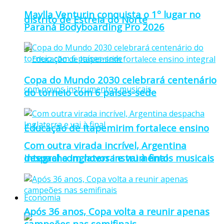
Maylla Venturin conquista o 1º lugar no
distrito de Estrela do Norte
Paraná Bodyboarding Pro 2026
Copa do Mundo 2030 celebrará centenário
do torneio com 6 países-sede
Educação de Itapemirim fortalece ensino
Com outra virada incrível, Argentina
integral com novos instrumentos musicais
despacha Inglaterra e vai à final
Economia
Após 36 anos, Copa volta a reunir apenas
campeões nas semifinais