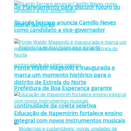
de Planejamento para discutir futuro do
Ricardo Ferraço anuncia Camillo Neves
litoral Sul do ES
como candidato a vice-governador
Ponte Waldir Magesvki é inaugurada e
marca um momento histórico para o
distrito de Estrela do Norte
Prefeitura de Boa Esperança garante
continuidade da coleta seletiva
Educação de Itapemirim fortalece ensino
integral com novos instrumentos musicais