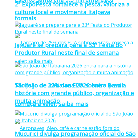
2ª ExpoPesca fortalece a pesca, valoriza a
cultura local e movimenta Itaipava
formais
Jaguaré se prepara para a 33ª Festa do
Produtor Rural neste final de semana
Tarifaço de 25% dos EUA sobre o Brasil
São João de Itabaiana 2026 entra para a
história com grande público, organização e
muita animação
começa a valer; saiba mais
Mucurici divulga programação oficial do São