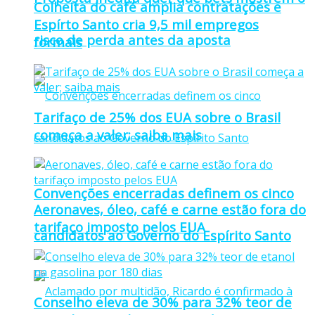
Colheita do café amplia contratações e
Espírto Santo cria 9,5 mil empregos
risco de perda antes da aposta
formais
Tarifaço de 25% dos EUA sobre o Brasil
começa a valer; saiba mais
Convenções encerradas definem os cinco
Aeronaves, óleo, café e carne estão fora do
tarifaço imposto pelos EUA
candidatos ao Governo do Espírito Santo
Conselho eleva de 30% para 32% teor de