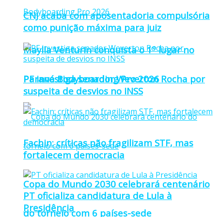
CNJ acaba com aposentadoria compulsória
como punição máxima para juiz
Maylla Venturin conquista o 1º lugar no
Paraná Bodyboarding Pro 2026
PF investiga senador Weverton Rocha por
suspeita de desvios no INSS
Fachin: críticas não fragilizam STF, mas
fortalecem democracia
Copa do Mundo 2030 celebrará centenário
PT oficializa candidatura de Lula à
Presidência
do torneio com 6 países-sede