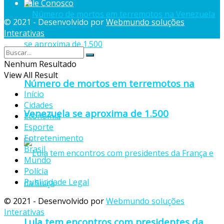
Fale Conosco
© 2021 - Desenvolvido por
Webmundo soluções
Interativas
Nenhum Resultado
View All Result
Número de mortos em terremotos na
Início
Cidades
Venezuela se aproxima de 1.500
Economia
Esporte
Entretenimento
Brasil
Mundo
Polícia
Publicidade Legal
© 2021 - Desenvolvido por
Webmundo soluções
Interativas
Lula tem encontros com presidentes da