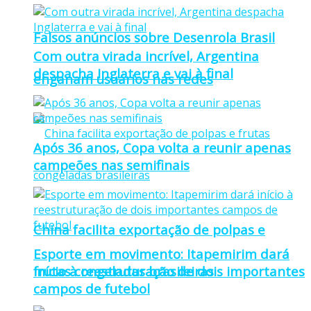
Falsos anúncios sobre Desenrola Brasil
Com outra virada incrível, Argentina
despacha Inglaterra e vai à final
enganam usuários nas redes
Após 36 anos, Copa volta a reunir apenas
campeões nas semifinais
China facilita exportação de polpas e
Esporte em movimento: Itapemirim dará
frutas congeladas brasileiras
início à reestruturação de dois importantes
campos de futebol