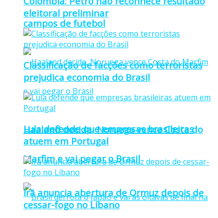
Colômbia: Petro não reconhece resultado
eleitoral preliminar
campos de futebol
Classificação de facções como terroristas
prejudica economia do Brasil
Lula defende que empresas brasileiras
Haaland decide, Noruega vence Costa do
atuem em Portugal
Marfim e vai pegar o Brasil
Irã anuncia abertura de Ormuz depois de
cessar-fogo no Líbano