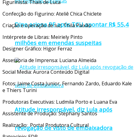
Figurinista: Thaís de Luca
Confecção do Figurino: Ateliê Chica Chiclete
Dino aciona PF após TCU apontar R$ 55,4
Criação e operação de luz: Thila Paixão
Intérprete de Libras: Meiriely Pinto
milhões em emendas suspeitas
Designer Gráfico: Higor Ferraz
Assessoria de Imprensa: Luciana Almeida
Social Media: Aurora Conteúdo Digital
Fotos: Jaime Costa Junior, Fernando Zardo, Eduardo Kale
e Thiers Turini
Produtoras Executivas: Ludmila Porto e Luana Eva
Atitude irresponsável, diz Lula após
Assistente de Produção: Stephany Santos
Realização: Portal Produtora Cultural
revogação de visto de embaixadora
Patrocínio: EDP