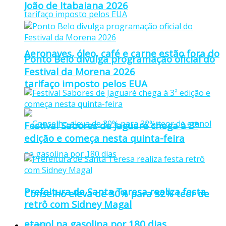
João de Itabaiana 2026
Aeronaves, óleo, café e carne estão fora do
Ponto Belo divulga programação oficial do
Festival da Morena 2026
tarifaço imposto pelos EUA
Festival Sabores de Jaguaré chega à 3ª
edição e começa nesta quinta-feira
Prefeitura de Santa Teresa realiza festa
Conselho eleva de 30% para 32% teor de
retrô com Sidney Magal
etanol na gasolina por 180 dias
Brasil