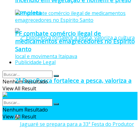
completa
PF combate comércio ilegal de
medicamentos emagrecedores no Espírito
Santo
Publicidade Legal
2ª ExpoPesca fortalece a pesca, valoriza a
Nenhum Resultado
View All Result
cultura local e movimenta Itaipava
Nenhum Resultado
View All Result