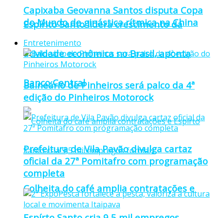
Capixaba Geovanna Santos disputa Copa
do Mundo de ginástica rítmica na China
Espírito Santo lidera crescimento da
Entretenimento
atividade econômica no Brasil, aponta
Banco Central
Balneário de Pinheiros será palco da 4ª
edição do Pinheiros Motorock
Prefeitura de Vila Pavão divulga cartaz
oficial da 27ª Pomitafro com programação
completa
Colheita do café amplia contratações e
Espírto Santo cria 9,5 mil empregos