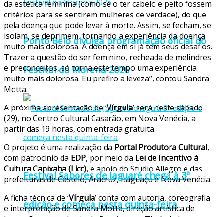
da estética feminina (como se o ter cabelo e peito fossem
critérios para se sentirem mulheres de verdade), do que
pela doença que pode levar à morte. Assim, se fecham, se
isolam, se deprimem, tornando a experiência da doença
Ponto Belo divulga programação oficial do
muito mais dolorosa. A doença em si já tem seus desafios.
Trazer a questão do ser feminino, recheada de melindres
e preconceitos, só torna este tempo uma experiência
Festival da Morena 2026
muito mais dolorosa. Eu prefiro a leveza”, contou Sandra
Motta.
A próxima apresentação de ‘
Vírgula
’ será neste sábado
(29), no Centro Cultural Casarão, em Nova Venécia, a
partir das 19 horas, com entrada gratuita.
O projeto é uma realização da
Portal Produtora Cultural
,
com patrocínio da
EDP
, por meio da
Lei de Incentivo à
Cultura Capixaba (Licc),
e apoio do Studio Allegro e das
Festival Sabores de Jaguaré chega à 3ª
prefeituras de Castelo, Aracruz, Itaguaçu e Nova Venécia.
A ficha técnica de ‘
Vírgula
’ conta com autoria, coreografia
edição e começa nesta quinta-feira
e interpretação de Sandra Motta, direção artística de