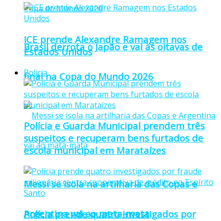
ICE prende Alexandre Ramagem nos
Brasil derrota o Japão e vai às oitavas de
Estados Unidos
Polícia
final na Copa do Mundo 2026
Polícia e Guarda Municipal prendem três
suspeitos e recuperam bens furtados de
escola municipal em Marataízes
Messi se isola na artilharia das Copas e
Argentina vai ao mata-mata
Polícia prende quatro investigados por