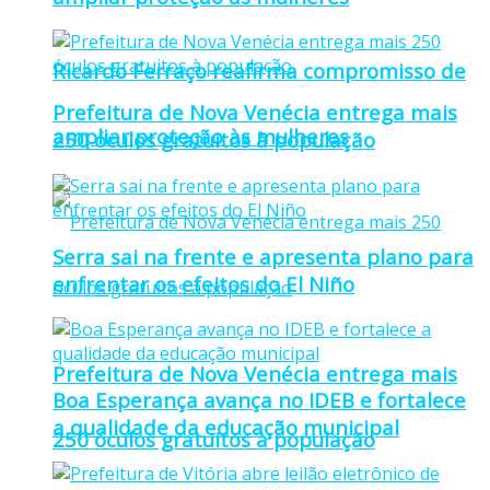
Ricardo Ferraço reafirma compromisso de
Prefeitura de Nova Venécia entrega mais
ampliar proteção às mulheres
250 óculos gratuitos à população
Serra sai na frente e apresenta plano para
enfrentar os efeitos do El Niño
Prefeitura de Nova Venécia entrega mais
Boa Esperança avança no IDEB e fortalece
a qualidade da educação municipal
250 óculos gratuitos à população