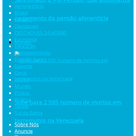
Agronegócio
Brasil
pagamento da pensão alimentícia
Cidades
Destaques
DESTAQUES 24 HORAS
Economia
Mundo
Educação
Entretenimento
Espiríto Santo
Esporte
Geral
Justiça
Mundo
Polícia
Política
Sobe para 2.595 número de mortos em
Saúde
Sul da Bahia
terremotos na Venezuela
Sobre Nós
Anuncie