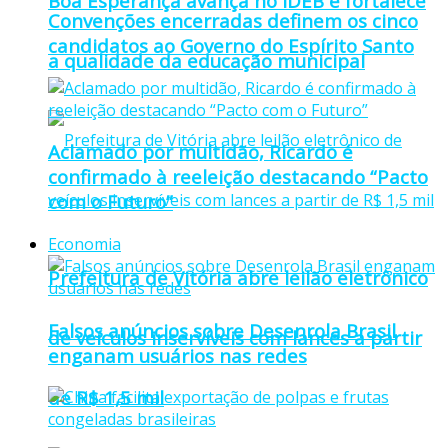
Boa Esperança avança no IDEB e fortalece
Convenções encerradas definem os cinco
candidatos ao Governo do Espírito Santo
a qualidade da educação municipal
Aclamado por multidão, Ricardo é
confirmado à reeleição destacando “Pacto
com o Futuro”
Economia
Prefeitura de Vitória abre leilão eletrônico
Falsos anúncios sobre Desenrola Brasil
de veículos inservíveis com lances a partir
enganam usuários nas redes
de R$ 1,5 mil