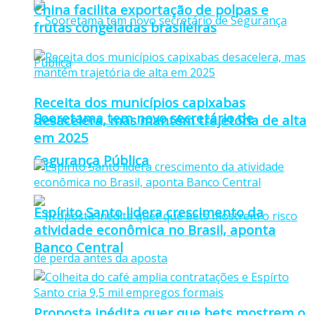
China facilita exportação de polpas e
frutas congeladas brasileiras
Receita dos municípios capixabas
Sooretama tem novo secretário de
desacelera, mas mantém trajetória de alta
em 2025
Segurança Pública
Espírito Santo lidera crescimento da
atividade econômica no Brasil, aponta
Banco Central
Proposta inédita quer que bets mostrem o