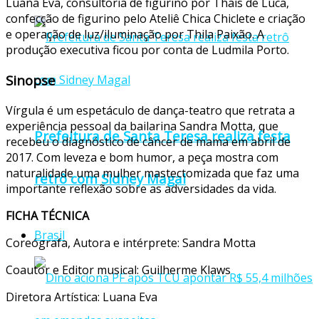
Luana Eva, consultoria de figurino por Thaís de Luca,
confecção de figurino pelo Ateliê Chica Chiclete e criação
e operação de luz/iluminação por Thila Paixão. A
produção executiva ficou por conta de Ludmila Porto.
Sinopse
Vírgula é um espetáculo de dança-teatro que retrata a
experiência pessoal da bailarina Sandra Motta, que
Prefeitura de Santa Teresa realiza festa
recebeu o diagnóstico de câncer de mama em abril de
2017. Com leveza e bom humor, a peça mostra com
naturalidade uma mulher mastectomizada que faz uma
retrô com Sidney Magal
importante reflexão sobre as adversidades da vida.
FICHA TÉCNICA
Brasil
Coreógrafa, Autora e intérprete: Sandra Motta
Coautor e Editor musical: Guilherme Klaws
Diretora Artística: Luana Eva