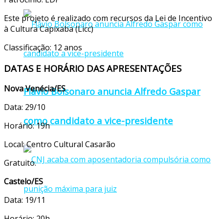
Este projeto é realizado com recursos da Lei de Incentivo
à Cultura Capixaba (Licc)
Classificação: 12 anos
DATAS E HORÁRIO DAS APRESENTAÇÕES
Nova Venécia/ES
Flávio Bolsonaro anuncia Alfredo Gaspar
Data: 29/10
como candidato a vice-presidente
Horário: 19h
Local: Centro Cultural Casarão
Gratuito.
Castelo/ES
Data: 19/11
Horário: 20h