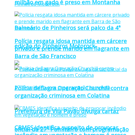
milhão em gado é preso em Montanha
Balneário de Pinheiros será palco da 4ª
Polícia resgata idosa mantida em cárcere
edição do Pinheiros Motorock
privado e prende marido em flagrante em
Barra de São Francisco
Polícia deflagra Operação Churchill contra
organização criminosa em Colatina
Prefeitura de Vila Pavão divulga cartaz
CBMES identifica suspeito de provocar
oficial da 27ª Pomitafro com programação
incêndio em vegetação e homem é preso