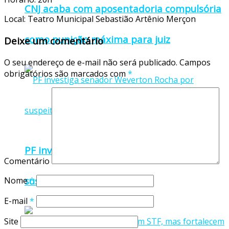
CNJ acaba com aposentadoria compulsória
Local: Teatro Municipal Sebastião Artênio Merçon
como punição máxima para juiz
Deixe um comentário
O seu endereço de e-mail não será publicado.
Campos
obrigatórios são marcados com
*
PF investiga senador Weverton Rocha por
Comentário
suspeita de desvios no INSS
Nome
*
E-mail
*
Site