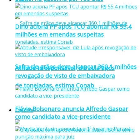
Dino aciona PF após TCU apontar R$ 55,4
milhões em emendas suspeitas
Safra de grãos deve alcançar 360,1 milhões
Atitude irresponsável, diz Lula após
revogação de visto de embaixadora
de toneladas, estima Conab
Flávio Bolsonaro anuncia Alfredo Gaspar
Esporte
como candidato a vice-presidente