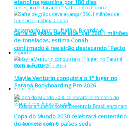
etanol na gasolina por 180 dias
Aclamado por multidão, Ricardo é
Safra de grãos deve alcançar 360,1 milhões
de toneladas, estima Conab
confirmado à reeleição destacando “Pacto
Esporte
com o Futuro”
Maylla Venturin conquista o 1º lugar no
Paraná Bodyboarding Pro 2026
Economia
Copa do Mundo 2030 celebrará centenário
do torneio com 6 países-sede