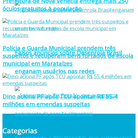
Prefeitura de Nova Venécia entrega mais 250
óculos gratuitos à população
Polícia e Guarda Municipal prendem três
Falsos anúncios sobre Desenrola Brasil
suspeitos e recuperam bens furtados de escola
municipal em Marataízes
enganam usuários nas redes
Dino aciona PF após TCU apontar R$ 55,4
milhões em emendas suspeitas
Categorias
Sancionado o ‘Pix Pensão’, que automatiza