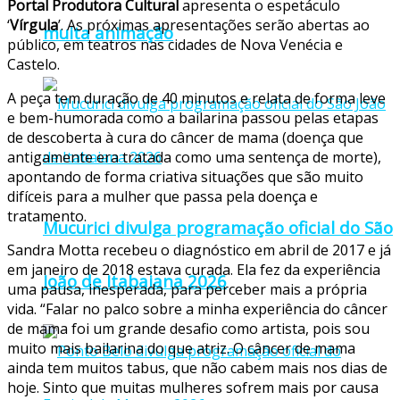
Portal Produtora Cultural
apresenta o espetáculo
‘
Vírgula
’. As próximas apresentações serão abertas ao
muita animação
público, em teatros nas cidades de Nova Venécia e
Castelo.
A peça tem duração de 40 minutos e relata de forma leve
e bem-humorada como a bailarina passou pelas etapas
de descoberta à cura do câncer de mama (doença que
antigamente era tratada como uma sentença de morte),
apontando de forma criativa situações que são muito
difíceis para a mulher que passa pela doença e
tratamento.
Mucurici divulga programação oficial do São
Sandra Motta recebeu o diagnóstico em abril de 2017 e já
em janeiro de 2018 estava curada. Ela fez da experiência
João de Itabaiana 2026
uma pausa, inesperada, para perceber mais a própria
vida. “Falar no palco sobre a minha experiência do câncer
de mama foi um grande desafio como artista, pois sou
muito mais bailarina do que atriz. O câncer de mama
ainda tem muitos tabus, que não cabem mais nos dias de
hoje. Sinto que muitas mulheres sofrem mais por causa