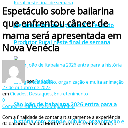
Espetáculo sobre bailarina
que enfrentou câncer de
Jaguaré se prepara para a 33ª Festa do
mama será apresentada em
Produtor Rural neste final de semana
Nova Venécia
por
Redação
27 de outubro de 2022
em
Cidades
,
Destaques
,
Entretenimento
0
São João de Itabaiana 2026 entra para a
Compartilhar
Twittar
Compartilhar
Com a finalidade de contar artisticamente a experiência
história com grande público, organização e
da bailarina Sandra Motta sobre o câncer de mama, a