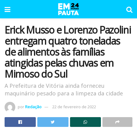
Erick Musso e Lorenzo Pazolini
entregam quatro toneladas
de alimentos às famílias
atingidas pelas chuvas em
Mimoso do Sul
A Prefeitura de Vitória ainda forneceu
maquinário pesado para a limpeza da cidade
por
Redação
22 de fevereiro de 2022