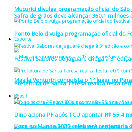
Mucurici divulga programação oficial do São
Safra de grãos deve alcançar 360,1 milhões
Ponto Belo divulga programação oficial do F
Esporte
Festival Sabores de Jaguaré chega à 3ª ediç
Maylla Venturin conquista o 1º lugar no Pa
Prefeitura de Santa Teresa realiza festa re
Brasil
Dino aciona PF após TCU apontar R$ 55,4 m
Copa do Mundo 2030 celebrará centenário d