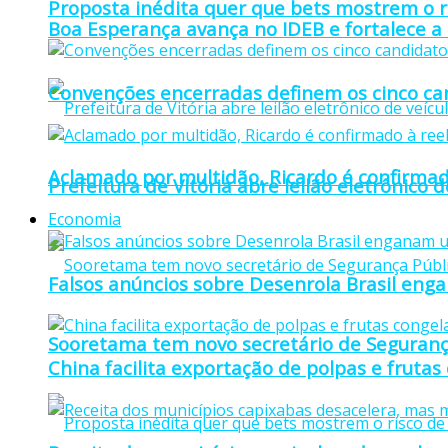
Proposta inédita quer que bets mostrem o r
Boa Esperança avança no IDEB e fortalece a
Convenções encerradas definem os cinco can
Aclamado por multidão, Ricardo é confirmad
Prefeitura de Vitória abre leilão eletrônico d
Economia
Falsos anúncios sobre Desenrola Brasil eng
Sooretama tem novo secretário de Seguranç
China facilita exportação de polpas e frutas