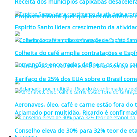
Receita dos municípios capixabas desaceler
Proposta inédita quer que bets mostrem o r
Espírito Santo lidera crescimento da ativid
Colheita do café amplia contratações e Espí
Convenções encerradas definem os cinco can
Tarifaço de 25% dos EUA sobre o Brasil come
Aeronaves, óleo, café e carne estão fora do 
Aclamado por multidão, Ricardo é confirmad
Conselho eleva de 30% para 32% teor de eta
Economia