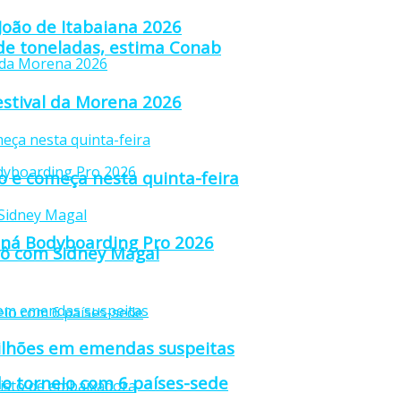
 João de Itabaiana 2026
 de toneladas, estima Conab
estival da Morena 2026
ão e começa nesta quinta-feira
raná Bodyboarding Pro 2026
trô com Sidney Magal
ilhões em emendas suspeitas
o torneio com 6 países-sede