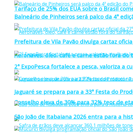
Tarifaço de 25% dos EUA sobre o Brasil come
Balneário de Pinheiros será palco da 4ª edi
Prefeitura de Vila Pavão divulga cartaz ofi
Aeronaves, óleo, café e carne estão fora do 
2ª ExpoPesca fortalece a pesca, valoriza a c
Jaguaré se prepara para a 33ª Festa do Prod
Conselho eleva de 30% para 32% teor de eta
São João de Itabaiana 2026 entra para a hi