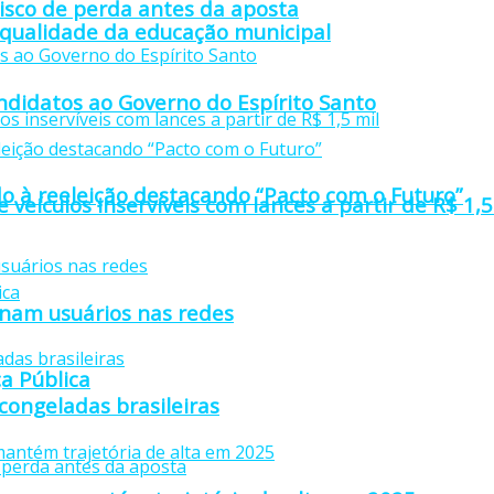
isco de perda antes da aposta
 qualidade da educação municipal
didatos ao Governo do Espírito Santo
o à reeleição destacando “Pacto com o Futuro”
e veículos inservíveis com lances a partir de R$ 1,5
anam usuários nas redes
a Pública
 congeladas brasileiras