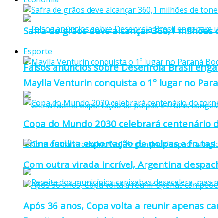
Safra de grãos deve alcançar 360,1 milhões
Esporte
Falsos anúncios sobre Desenrola Brasil eng
Maylla Venturin conquista o 1º lugar no Pa
Copa do Mundo 2030 celebrará centenário d
China facilita exportação de polpas e frutas
Com outra virada incrível, Argentina despacha
Após 36 anos, Copa volta a reunir apenas c