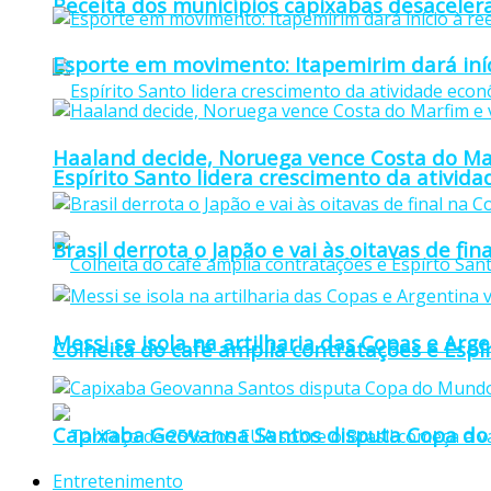
Receita dos municípios capixabas desaceler
Esporte em movimento: Itapemirim dará iníc
Haaland decide, Noruega vence Costa do Mar
Espírito Santo lidera crescimento da ativid
Brasil derrota o Japão e vai às oitavas de f
Messi se isola na artilharia das Copas e Ar
Colheita do café amplia contratações e Espí
Capixaba Geovanna Santos disputa Copa do 
Entretenimento