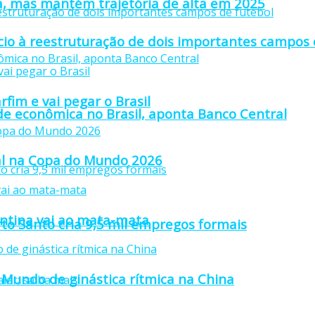
a, mas mantém trajetória de alta em 2025
io à reestruturação de dois importantes campos 
fim e vai pegar o Brasil
ade econômica no Brasil, aponta Banco Central
inal na Copa do Mundo 2026
gentina vai ao mata-mata
rto Santo cria 9,5 mil empregos formais
Mundo de ginástica rítmica na China