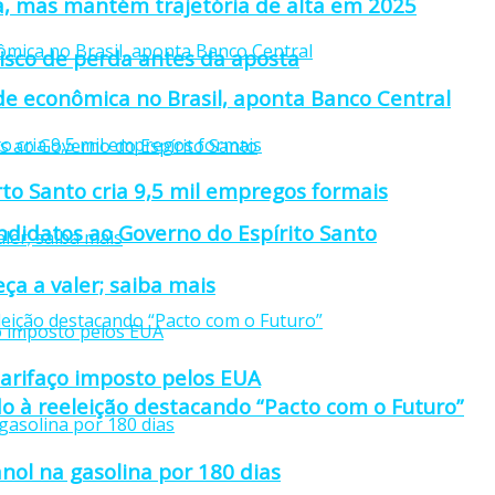
a, mas mantém trajetória de alta em 2025
isco de perda antes da aposta
ade econômica no Brasil, aponta Banco Central
rto Santo cria 9,5 mil empregos formais
didatos ao Governo do Espírito Santo
ça a valer; saiba mais
tarifaço imposto pelos EUA
o à reeleição destacando “Pacto com o Futuro”
nol na gasolina por 180 dias