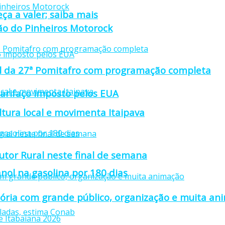
ça a valer; saiba mais
ção do Pinheiros Motorock
cial da 27ª Pomitafro com programação completa
tarifaço imposto pelos EUA
ultura local e movimenta Itaipava
utor Rural neste final de semana
nol na gasolina por 180 dias
stória com grande público, organização e muita a