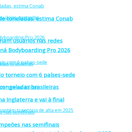
 de toneladas, estima Conab
anam usuários nas redes
raná Bodyboarding Pro 2026
o torneio com 6 países-sede
 congeladas brasileiras
 Inglaterra e vai à final
ampeões nas semifinais