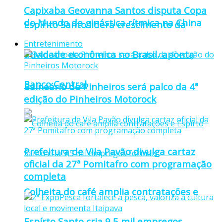
Capixaba Geovanna Santos disputa Copa
do Mundo de ginástica rítmica na China
Espírito Santo lidera crescimento da
Entretenimento
atividade econômica no Brasil, aponta
Banco Central
Balneário de Pinheiros será palco da 4ª
edição do Pinheiros Motorock
Prefeitura de Vila Pavão divulga cartaz
oficial da 27ª Pomitafro com programação
completa
Colheita do café amplia contratações e
Espírto Santo cria 9,5 mil empregos