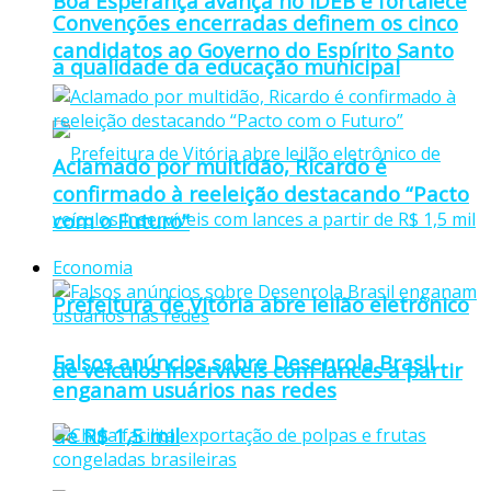
Boa Esperança avança no IDEB e fortalece
Convenções encerradas definem os cinco
candidatos ao Governo do Espírito Santo
a qualidade da educação municipal
Aclamado por multidão, Ricardo é
confirmado à reeleição destacando “Pacto
com o Futuro”
Economia
Prefeitura de Vitória abre leilão eletrônico
Falsos anúncios sobre Desenrola Brasil
de veículos inservíveis com lances a partir
enganam usuários nas redes
de R$ 1,5 mil