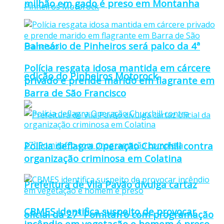
milhão em gado é preso em Montanha
Balneário de Pinheiros será palco da 4ª
Polícia resgata idosa mantida em cárcere
edição do Pinheiros Motorock
privado e prende marido em flagrante em
Barra de São Francisco
Polícia deflagra Operação Churchill contra
organização criminosa em Colatina
Prefeitura de Vila Pavão divulga cartaz
CBMES identifica suspeito de provocar
oficial da 27ª Pomitafro com programação
incêndio em vegetação e homem é preso