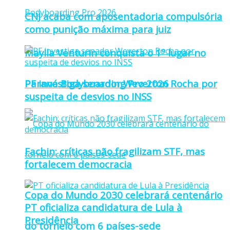
CNJ acaba com aposentadoria compulsória
como punição máxima para juiz
Maylla Venturin conquista o 1º lugar no
Paraná Bodyboarding Pro 2026
PF investiga senador Weverton Rocha por
suspeita de desvios no INSS
Fachin: críticas não fragilizam STF, mas
fortalecem democracia
Copa do Mundo 2030 celebrará centenário
PT oficializa candidatura de Lula à
Presidência
do torneio com 6 países-sede