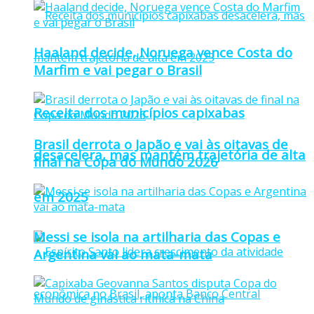
Haaland decide, Noruega vence Costa do
Marfim e vai pegar o Brasil
Receita dos municípios capixabas
Brasil derrota o Japão e vai às oitavas de
desacelera, mas mantém trajetória de alta
final na Copa do Mundo 2026
em 2025
Messi se isola na artilharia das Copas e
Argentina vai ao mata-mata