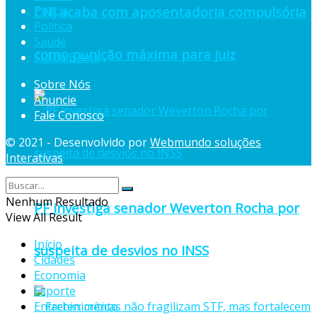
Polícia
CNJ acaba com aposentadoria compulsória
Política
Saúde
como punição máxima para juiz
Sul da Bahia
Sobre Nós
Anuncie
Fale Conosco
© 2021 - Desenvolvido por
Webmundo soluções
Interativas
Nenhum Resultado
PF investiga senador Weverton Rocha por
View All Result
Início
suspeita de desvios no INSS
Cidades
Economia
Esporte
Entretenimento