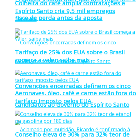
Colheita do café amplia contratações e
Espírto Santo cria 9,5 mil empregos
risco de perda antes da aposta
formais
Tarifaço de 25% dos EUA sobre o Brasil
começa a valer; saiba mais
Convenções encerradas definem os cinco
Aeronaves, óleo, café e carne estão fora do
tarifaço imposto pelos EUA
candidatos ao Governo do Espírito Santo
Conselho eleva de 30% para 32% teor de