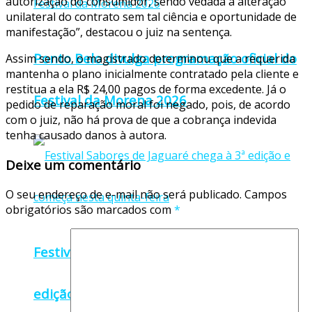
autorização do consumidor, sendo vedada a alteração
unilateral do contrato sem tal ciência e oportunidade de
manifestação”, destacou o juiz na sentença.
Ponto Belo divulga programação oficial do
Assim sendo, o magistrado determinou que a requerida
mantenha o plano inicialmente contratado pela cliente e
restitua a ela R$ 24,00 pagos de forma excedente. Já o
Festival da Morena 2026
pedido de reparação moral foi negado, pois, de acordo
com o juiz, não há prova de que a cobrança indevida
tenha causado danos à autora.
Deixe um comentário
O seu endereço de e-mail não será publicado.
Campos
obrigatórios são marcados com
*
Festival Sabores de Jaguaré chega à 3ª
edição e começa nesta quinta-feira