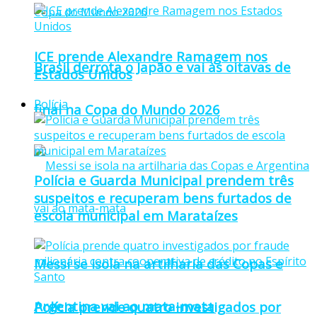
ICE prende Alexandre Ramagem nos
Brasil derrota o Japão e vai às oitavas de
Estados Unidos
Polícia
final na Copa do Mundo 2026
Polícia e Guarda Municipal prendem três
suspeitos e recuperam bens furtados de
escola municipal em Marataízes
Messi se isola na artilharia das Copas e
Argentina vai ao mata-mata
Polícia prende quatro investigados por