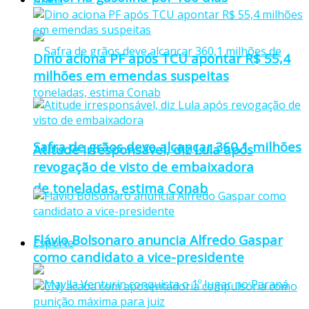
Dino aciona PF após TCU apontar R$ 55,4
milhões em emendas suspeitas
Safra de grãos deve alcançar 360,1 milhões
Atitude irresponsável, diz Lula após
revogação de visto de embaixadora
de toneladas, estima Conab
Flávio Bolsonaro anuncia Alfredo Gaspar
Esporte
como candidato a vice-presidente