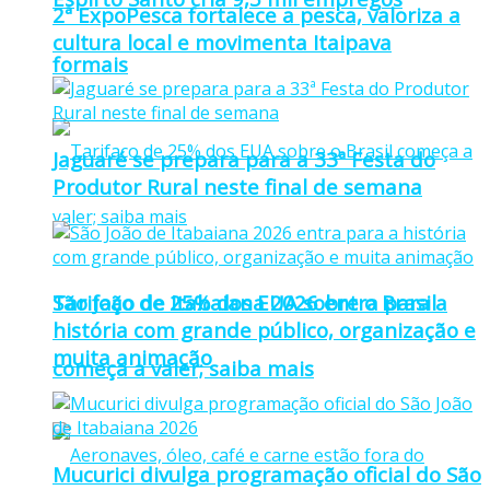
2ª ExpoPesca fortalece a pesca, valoriza a
cultura local e movimenta Itaipava
formais
Jaguaré se prepara para a 33ª Festa do
Produtor Rural neste final de semana
Tarifaço de 25% dos EUA sobre o Brasil
São João de Itabaiana 2026 entra para a
história com grande público, organização e
muita animação
começa a valer; saiba mais
Mucurici divulga programação oficial do São