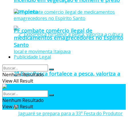
completa
PF combate comércio ilegal de
medicamentos emagrecedores no Espírito
Santo
Publicidade Legal
2ª ExpoPesca fortalece a pesca, valoriza a
Nenhum Resultado
View All Result
cultura local e movimenta Itaipava
Nenhum Resultado
View All Result