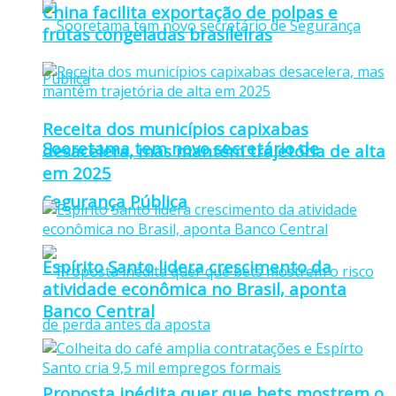
China facilita exportação de polpas e
frutas congeladas brasileiras
Receita dos municípios capixabas
Sooretama tem novo secretário de
desacelera, mas mantém trajetória de alta
em 2025
Segurança Pública
Espírito Santo lidera crescimento da
atividade econômica no Brasil, aponta
Banco Central
Proposta inédita quer que bets mostrem o