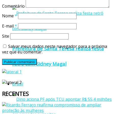
Comentário
Nome
*
E-mail
*
Site
Salvar meus dados neste navegador para a próxima
Prefeitura de Santa Teresa realiza festa
vez que eu comentar.
retrô com Sidney Magal
Brasil
RECENTES