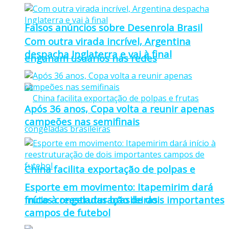
Falsos anúncios sobre Desenrola Brasil
Com outra virada incrível, Argentina
despacha Inglaterra e vai à final
enganam usuários nas redes
Após 36 anos, Copa volta a reunir apenas
campeões nas semifinais
China facilita exportação de polpas e
Esporte em movimento: Itapemirim dará
frutas congeladas brasileiras
início à reestruturação de dois importantes
campos de futebol