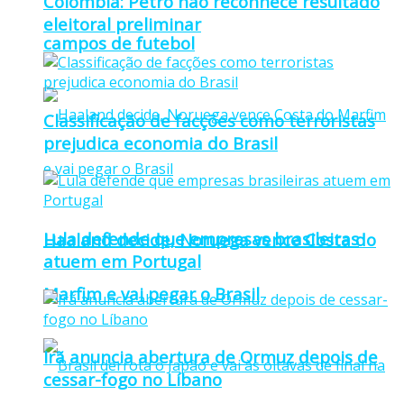
Colômbia: Petro não reconhece resultado
eleitoral preliminar
campos de futebol
Classificação de facções como terroristas
prejudica economia do Brasil
Lula defende que empresas brasileiras
Haaland decide, Noruega vence Costa do
atuem em Portugal
Marfim e vai pegar o Brasil
Irã anuncia abertura de Ormuz depois de
cessar-fogo no Líbano