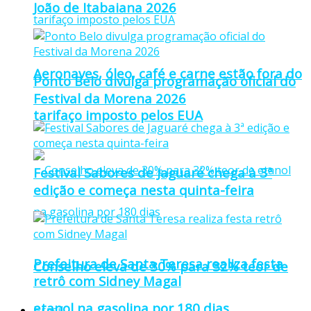
João de Itabaiana 2026
Aeronaves, óleo, café e carne estão fora do
Ponto Belo divulga programação oficial do
Festival da Morena 2026
tarifaço imposto pelos EUA
Festival Sabores de Jaguaré chega à 3ª
edição e começa nesta quinta-feira
Prefeitura de Santa Teresa realiza festa
Conselho eleva de 30% para 32% teor de
retrô com Sidney Magal
etanol na gasolina por 180 dias
Brasil