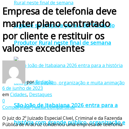
Empresa de telefonia deve
manter plano contratado
Jaguaré se prepara para a 33ª Festa do
por cliente e restituir os
Produtor Rural neste final de semana
valores excedentes
por
Redação
6 de junho de 2023
em
Cidades
,
Destaques
0
São João de Itabaiana 2026 entra para a
Compartilhar
Twittar
Compartilhar
O juiz do 2º Juizado Especial Cível, Criminal e da Fazenda
história com grande público, organização e
Pública de Aracruz condenou uma empresa de telefonia