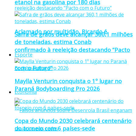
etanol na gasolina por 180 dias
Aclamado por multidão, Ricardo é
Safra de grãos deve alcançar 360,1 milhões
de toneladas, estima Conab
confirmado à reeleição destacando “Pacto
Esporte
com o Futuro”
Maylla Venturin conquista o 1º lugar no
Paraná Bodyboarding Pro 2026
Economia
Copa do Mundo 2030 celebrará centenário
do torneio com 6 países-sede