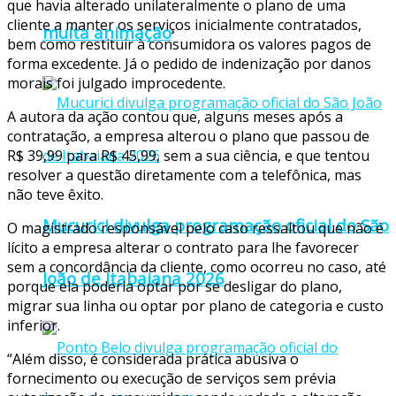
que havia alterado unilateralmente o plano de uma
cliente a manter os serviços inicialmente contratados,
muita animação
bem como restituir à consumidora os valores pagos de
forma excedente. Já o pedido de indenização por danos
morais foi julgado improcedente.
A autora da ação contou que, alguns meses após a
contratação, a empresa alterou o plano que passou de
R$ 39,99 para R$ 45,99, sem a sua ciência, e que tentou
resolver a questão diretamente com a telefônica, mas
não teve êxito.
Mucurici divulga programação oficial do São
O magistrado responsável pelo caso ressaltou que não é
lícito a empresa alterar o contrato para lhe favorecer
sem a concordância da cliente, como ocorreu no caso, até
João de Itabaiana 2026
porque ela poderia optar por se desligar do plano,
migrar sua linha ou optar por plano de categoria e custo
inferior.
“Além disso, é considerada prática abusiva o
fornecimento ou execução de serviços sem prévia