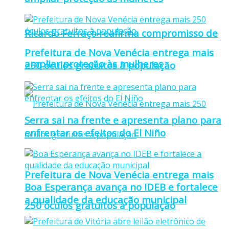
Ricardo Ferraço reafirma compromisso de
Prefeitura de Nova Venécia entrega mais
ampliar proteção às mulheres
250 óculos gratuitos à população
Serra sai na frente e apresenta plano para
enfrentar os efeitos do El Niño
Prefeitura de Nova Venécia entrega mais
Boa Esperança avança no IDEB e fortalece
a qualidade da educação municipal
250 óculos gratuitos à população