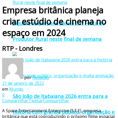
Empresa britânica planeja
criar estúdio de cinema no
Jaguaré se prepara para a 33ª Festa do
espaço em 2024
Produtor Rural neste final de semana
RTP - Londres
por
Redação
21 de janeiro de 2022
em
Mundo
0
São João de Itabaiana 2026 entra para a
Compartilhar
Twittar
Compartilhar
A Space Entertainment Enterprise (S.E.E), empresa
história com grande público, organização e
britânica que está coproduzindo o próximo filme espacial