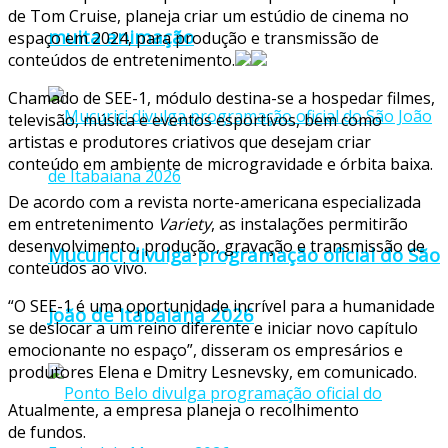
de Tom Cruise, planeja criar um estúdio de cinema no
muita animação
espaço em 2024, para produção e transmissão de
conteúdos de entretenimento.
Chamado de SEE-1, módulo destina-se a hospedar filmes,
televisão, música e eventos esportivos, bem como
artistas e produtores criativos que desejam criar
conteúdo em ambiente de microgravidade e órbita baixa.
De acordo com a revista norte-americana especializada
em entretenimento
Variety
, as instalações permitirão
desenvolvimento, produção, gravação e transmissão de
Mucurici divulga programação oficial do São
conteúdos ao vivo.
“O SEE-1 é uma oportunidade incrível para a humanidade
João de Itabaiana 2026
se deslocar a um reino diferente e iniciar novo capítulo
emocionante no espaço”, disseram os empresários e
produtores Elena e Dmitry Lesnevsky, em comunicado.
Atualmente, a empresa planeja o recolhimento
de fundos.