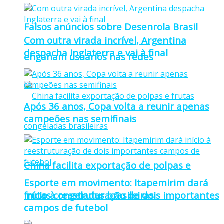
Falsos anúncios sobre Desenrola Brasil
Com outra virada incrível, Argentina
despacha Inglaterra e vai à final
enganam usuários nas redes
Após 36 anos, Copa volta a reunir apenas
campeões nas semifinais
China facilita exportação de polpas e
Esporte em movimento: Itapemirim dará
frutas congeladas brasileiras
início à reestruturação de dois importantes
campos de futebol