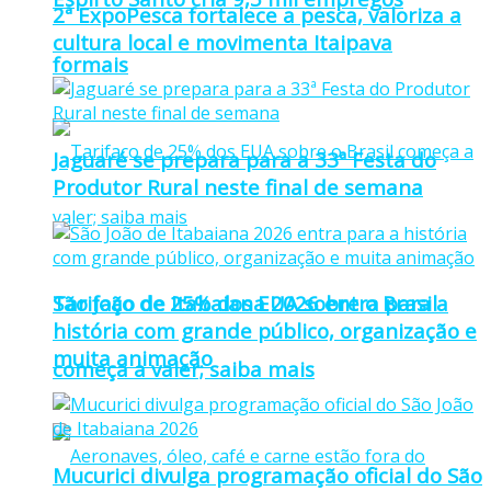
2ª ExpoPesca fortalece a pesca, valoriza a
cultura local e movimenta Itaipava
formais
Jaguaré se prepara para a 33ª Festa do
Produtor Rural neste final de semana
Tarifaço de 25% dos EUA sobre o Brasil
São João de Itabaiana 2026 entra para a
história com grande público, organização e
muita animação
começa a valer; saiba mais
Mucurici divulga programação oficial do São