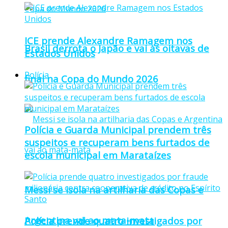
ICE prende Alexandre Ramagem nos
Brasil derrota o Japão e vai às oitavas de
Estados Unidos
Polícia
final na Copa do Mundo 2026
Polícia e Guarda Municipal prendem três
suspeitos e recuperam bens furtados de
escola municipal em Marataízes
Messi se isola na artilharia das Copas e
Argentina vai ao mata-mata
Polícia prende quatro investigados por