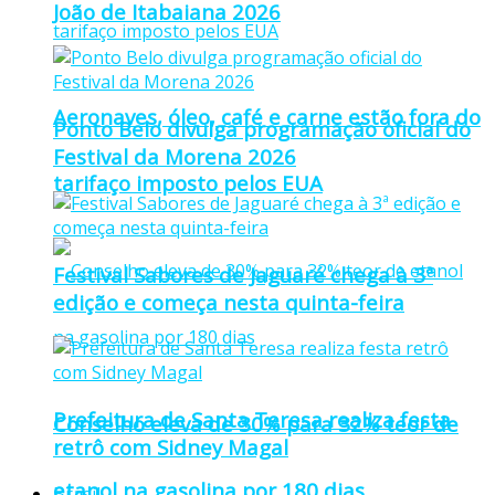
João de Itabaiana 2026
Aeronaves, óleo, café e carne estão fora do
Ponto Belo divulga programação oficial do
Festival da Morena 2026
tarifaço imposto pelos EUA
Festival Sabores de Jaguaré chega à 3ª
edição e começa nesta quinta-feira
Prefeitura de Santa Teresa realiza festa
Conselho eleva de 30% para 32% teor de
retrô com Sidney Magal
etanol na gasolina por 180 dias
Brasil