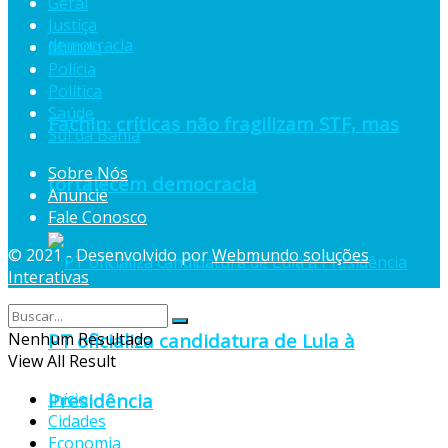
Geral
Justiça
Mundo
Polícia
Política
Saúde
Fachin: críticas não fragilizam STF, mas
Sul da Bahia
Sobre Nós
fortalecem democracia
Anuncie
Fale Conosco
© 2021 - Desenvolvido por
Webmundo soluções
Interativas
Nenhum Resultado
PT oficializa candidatura de Lula à
View All Result
Início
Presidência
Cidades
Economia