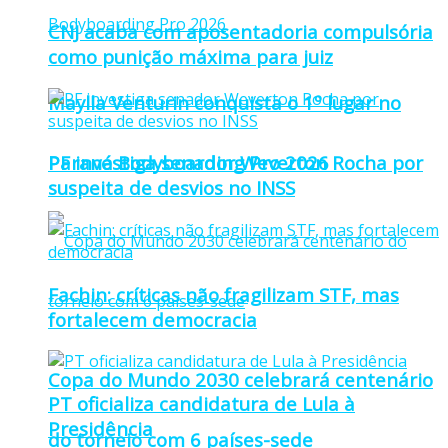
CNJ acaba com aposentadoria compulsória
como punição máxima para juiz
Maylla Venturin conquista o 1º lugar no
Paraná Bodyboarding Pro 2026
PF investiga senador Weverton Rocha por
suspeita de desvios no INSS
Fachin: críticas não fragilizam STF, mas
fortalecem democracia
Copa do Mundo 2030 celebrará centenário
PT oficializa candidatura de Lula à
Presidência
do torneio com 6 países-sede