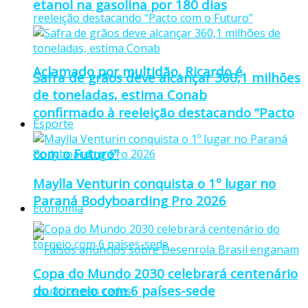
etanol na gasolina por 180 dias
Aclamado por multidão, Ricardo é
Safra de grãos deve alcançar 360,1 milhões
de toneladas, estima Conab
confirmado à reeleição destacando “Pacto
Esporte
com o Futuro”
Maylla Venturin conquista o 1º lugar no
Paraná Bodyboarding Pro 2026
Economia
Copa do Mundo 2030 celebrará centenário
do torneio com 6 países-sede