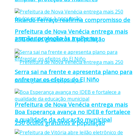
Ricardo Ferraço reafirma compromisso de
Prefeitura de Nova Venécia entrega mais
ampliar proteção às mulheres
250 óculos gratuitos à população
Serra sai na frente e apresenta plano para
enfrentar os efeitos do El Niño
Prefeitura de Nova Venécia entrega mais
Boa Esperança avança no IDEB e fortalece
a qualidade da educação municipal
250 óculos gratuitos à população