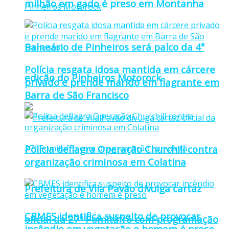
milhão em gado é preso em Montanha
Balneário de Pinheiros será palco da 4ª
Polícia resgata idosa mantida em cárcere
edição do Pinheiros Motorock
privado e prende marido em flagrante em
Barra de São Francisco
Polícia deflagra Operação Churchill contra
organização criminosa em Colatina
Prefeitura de Vila Pavão divulga cartaz
CBMES identifica suspeito de provocar
oficial da 27ª Pomitafro com programação
incêndio em vegetação e homem é preso