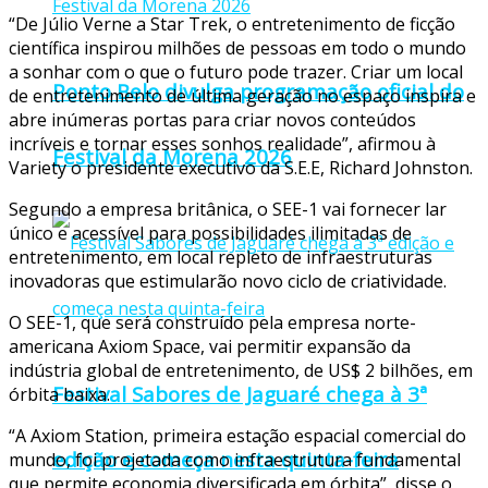
“De Júlio Verne a Star Trek, o entretenimento de ficção
científica inspirou milhões de pessoas em todo o mundo
a sonhar com o que o futuro pode trazer. Criar um local
Ponto Belo divulga programação oficial do
de entretenimento de última geração no espaço inspira e
abre inúmeras portas para criar novos conteúdos
incríveis e tornar esses sonhos realidade”, afirmou à
Festival da Morena 2026
Variety o presidente executivo da S.E.E, Richard Johnston.
Segundo a empresa britânica, o SEE-1 vai fornecer lar
único e acessível para possibilidades ilimitadas de
entretenimento, em local repleto de infraestruturas
inovadoras que estimularão novo ciclo de criatividade.
O SEE-1, que será construído pela empresa norte-
americana Axiom Space, vai permitir expansão da
indústria global de entretenimento, de US$ 2 bilhões, em
Festival Sabores de Jaguaré chega à 3ª
órbita baixa.
“A Axiom Station, primeira estação espacial comercial do
edição e começa nesta quinta-feira
mundo, foi projetada como infraestrutura fundamental
que permite economia diversificada em órbita”, disse o