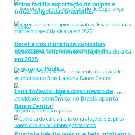
China facilita exportação de polpas e
frutas congeladas brasileiras
Receita dos municípios capixabas
Sooretama tem novo secretário de
desacelera, mas mantém trajetória de alta
em 2025
Segurança Pública
Espírito Santo lidera crescimento da
atividade econômica no Brasil, aponta
Banco Central
Proposta inédita quer que bets mostrem o