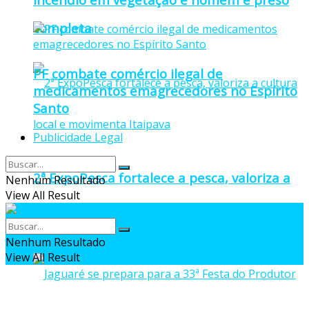
completa
PF combate comércio ilegal de
medicamentos emagrecedores no Espírito
Santo
Publicidade Legal
2ª ExpoPesca fortalece a pesca, valoriza a
Nenhum Resultado
View All Result
cultura local e movimenta Itaipava
Nenhum Resultado
View All Result