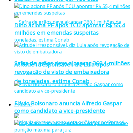
Dino aciona PF após TCU apontar R$ 55,4
milhões em emendas suspeitas
Safra de grãos deve alcançar 360,1 milhões
Atitude irresponsável, diz Lula após
revogação de visto de embaixadora
de toneladas, estima Conab
Flávio Bolsonaro anuncia Alfredo Gaspar
Esporte
como candidato a vice-presidente