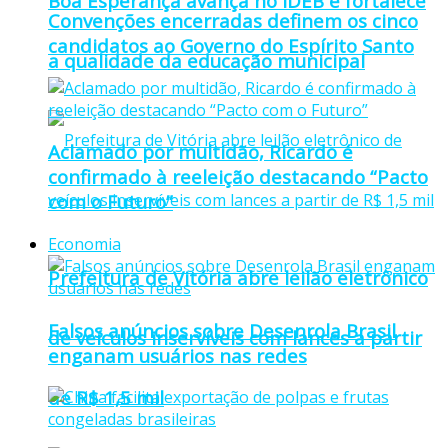
Boa Esperança avança no IDEB e fortalece
Convenções encerradas definem os cinco
candidatos ao Governo do Espírito Santo
a qualidade da educação municipal
Aclamado por multidão, Ricardo é
confirmado à reeleição destacando “Pacto
com o Futuro”
Economia
Prefeitura de Vitória abre leilão eletrônico
Falsos anúncios sobre Desenrola Brasil
de veículos inservíveis com lances a partir
enganam usuários nas redes
de R$ 1,5 mil