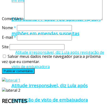
Comentário
Dino aciona PF após TCU apontar R$ 55,4
Nome
*
milhões em emendas suspeitas
E-mail
*
Site
Salvar meus dados neste navegador para a próxima
vez que eu comentar.
Atitude irresponsável, diz Lula após
revogação de visto de embaixadora
RECENTES