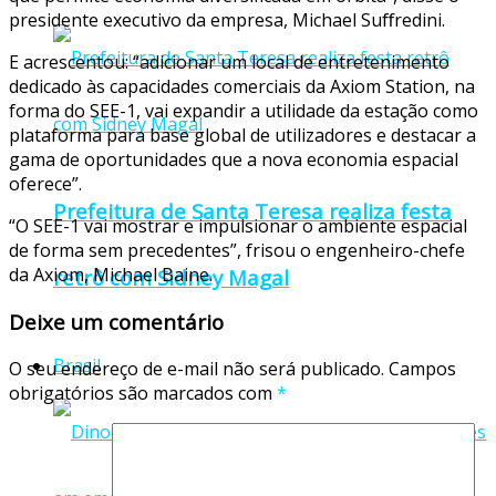
presidente executivo da empresa, Michael Suﬀredini.
E acrescentou: “adicionar um local de entretenimento
dedicado às capacidades comerciais da Axiom Station, na
forma do SEE-1, vai expandir a utilidade da estação como
plataforma para base global de utilizadores e destacar a
gama de oportunidades que a nova economia espacial
oferece”.
Prefeitura de Santa Teresa realiza festa
“O SEE-1 vai mostrar e impulsionar o ambiente espacial
de forma sem precedentes”, frisou o engenheiro-chefe
da Axiom, Michael Baine.
retrô com Sidney Magal
Deixe um comentário
Brasil
O seu endereço de e-mail não será publicado.
Campos
obrigatórios são marcados com
*