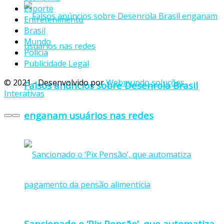
Esporte
Entretenimento
Brasil
Mundo
Polícia
Publicidade Legal
© 2021 - Desenvolvido por
Webmundo soluções
Falsos anúncios sobre Desenrola Brasil
Interativas
enganam usuários nas redes
Sancionado o ‘Pix Pensão’, que automatiza