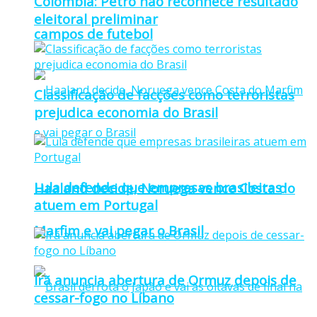
Colômbia: Petro não reconhece resultado
eleitoral preliminar
campos de futebol
Classificação de facções como terroristas
prejudica economia do Brasil
Lula defende que empresas brasileiras
Haaland decide, Noruega vence Costa do
atuem em Portugal
Marfim e vai pegar o Brasil
Irã anuncia abertura de Ormuz depois de
cessar-fogo no Líbano