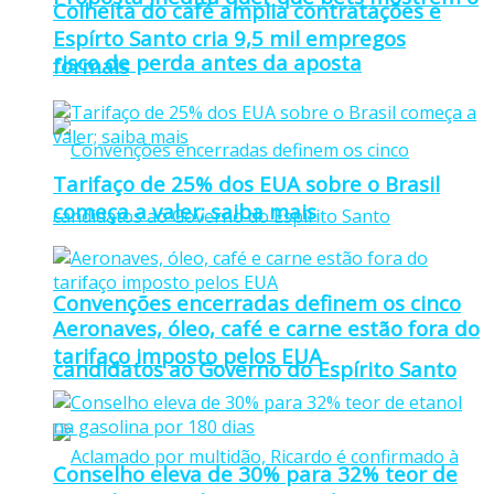
Colheita do café amplia contratações e
Espírto Santo cria 9,5 mil empregos
risco de perda antes da aposta
formais
Tarifaço de 25% dos EUA sobre o Brasil
começa a valer; saiba mais
Convenções encerradas definem os cinco
Aeronaves, óleo, café e carne estão fora do
tarifaço imposto pelos EUA
candidatos ao Governo do Espírito Santo
Conselho eleva de 30% para 32% teor de