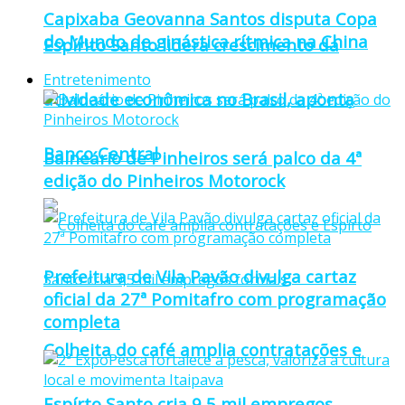
Capixaba Geovanna Santos disputa Copa
do Mundo de ginástica rítmica na China
Espírito Santo lidera crescimento da
Entretenimento
atividade econômica no Brasil, aponta
Banco Central
Balneário de Pinheiros será palco da 4ª
edição do Pinheiros Motorock
Prefeitura de Vila Pavão divulga cartaz
oficial da 27ª Pomitafro com programação
completa
Colheita do café amplia contratações e
Espírto Santo cria 9,5 mil empregos