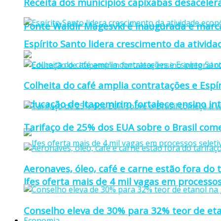
Receita dos municípios capixabas desaceler
Ponte Waldir Magesvki é inaugurada e marca
Espírito Santo lidera crescimento da ativid
Colheita do café amplia contratações e Espí
Educação de Itapemirim fortalece ensino in
Tarifaço de 25% dos EUA sobre o Brasil come
Aeronaves, óleo, café e carne estão fora do 
Ifes oferta mais de 4 mil vagas em processos
Conselho eleva de 30% para 32% teor de eta
Economia