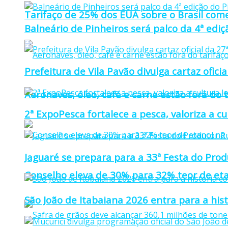
Tarifaço de 25% dos EUA sobre o Brasil come
Balneário de Pinheiros será palco da 4ª edi
Prefeitura de Vila Pavão divulga cartaz ofi
Aeronaves, óleo, café e carne estão fora do 
2ª ExpoPesca fortalece a pesca, valoriza a c
Jaguaré se prepara para a 33ª Festa do Prod
Conselho eleva de 30% para 32% teor de eta
São João de Itabaiana 2026 entra para a hi