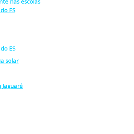
nte nas escolas
 do ES
 do ES
a solar
 Jaguaré