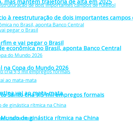
a, mas mantém trajetória de alta em 2025
io à reestruturação de dois importantes campos 
fim e vai pegar o Brasil
ade econômica no Brasil, aponta Banco Central
inal na Copa do Mundo 2026
gentina vai ao mata-mata
rto Santo cria 9,5 mil empregos formais
Mundo de ginástica rítmica na China