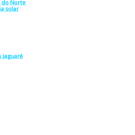
a do Norte
a solar
 Jaguaré