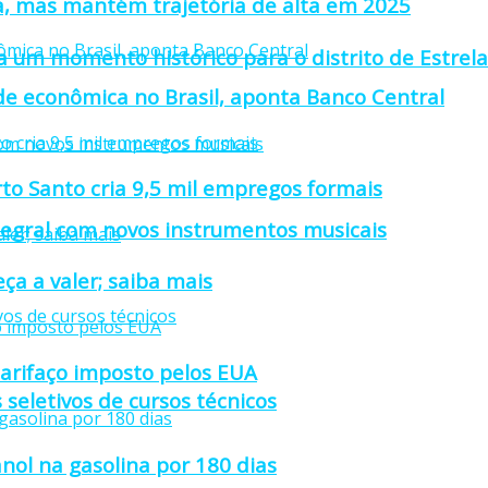
a, mas mantém trajetória de alta em 2025
 um momento histórico para o distrito de Estrel
ade econômica no Brasil, aponta Banco Central
rto Santo cria 9,5 mil empregos formais
tegral com novos instrumentos musicais
ça a valer; saiba mais
tarifaço imposto pelos EUA
 seletivos de cursos técnicos
nol na gasolina por 180 dias