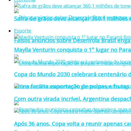
Safra de grãos deve alcançar 360,1 milhões
Esporte
Falsos anúncios sobre Desenrola Brasil eng
Maylla Venturin conquista o 1º lugar no Pa
Copa do Mundo 2030 celebrará centenário d
China facilita exportação de polpas e frutas
Com outra virada incrível, Argentina despacha
Após 36 anos, Copa volta a reunir apenas c