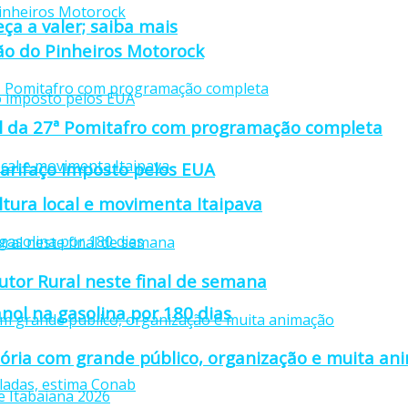
ça a valer; saiba mais
ção do Pinheiros Motorock
cial da 27ª Pomitafro com programação completa
tarifaço imposto pelos EUA
ultura local e movimenta Itaipava
utor Rural neste final de semana
nol na gasolina por 180 dias
stória com grande público, organização e muita a