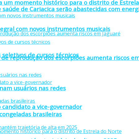
 um momento histórico para o distrito de Estrel
 saúde de Cariacica serão abastecidas com energi
tegral com novos instrumentos musicais
 seletivos de cursos técnicos
 de reprodução dos escorpiões aumenta riscos em
anam usuários nas redes
 candidato a vice-governador
 congeladas brasileiras