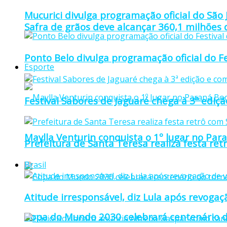
Mucurici divulga programação oficial do São
Safra de grãos deve alcançar 360,1 milhões
Ponto Belo divulga programação oficial do F
Esporte
Festival Sabores de Jaguaré chega à 3ª ediç
Maylla Venturin conquista o 1º lugar no Pa
Prefeitura de Santa Teresa realiza festa re
Brasil
Atitude irresponsável, diz Lula após revoga
Copa do Mundo 2030 celebrará centenário d