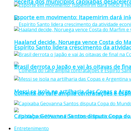
Receita dos municípios capixabas desaceler
Esporte em movimento: Itapemirim dará iníc
Haaland decide, Noruega vence Costa do Mar
Espírito Santo lidera crescimento da ativid
Brasil derrota o Japão e vai às oitavas de f
Messi se isola na artilharia das Copas e Ar
Colheita do café amplia contratações e Espí
Capixaba Geovanna Santos disputa Copa do 
Entretenimento