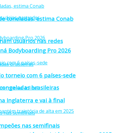
 de toneladas, estima Conab
anam usuários nas redes
raná Bodyboarding Pro 2026
o torneio com 6 países-sede
 congeladas brasileiras
 Inglaterra e vai à final
ampeões nas semifinais