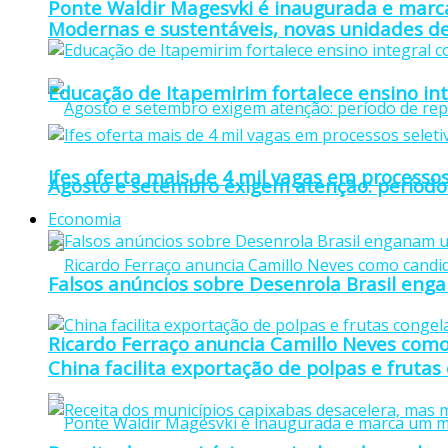
Ponte Waldir Magesvki é inaugurada e marca
Modernas e sustentáveis, novas unidades de
Educação de Itapemirim fortalece ensino in
Ifes oferta mais de 4 mil vagas em processos
Agosto e setembro exigem atenção: período
Economia
Falsos anúncios sobre Desenrola Brasil eng
Ricardo Ferraço anuncia Camillo Neves como
China facilita exportação de polpas e frutas