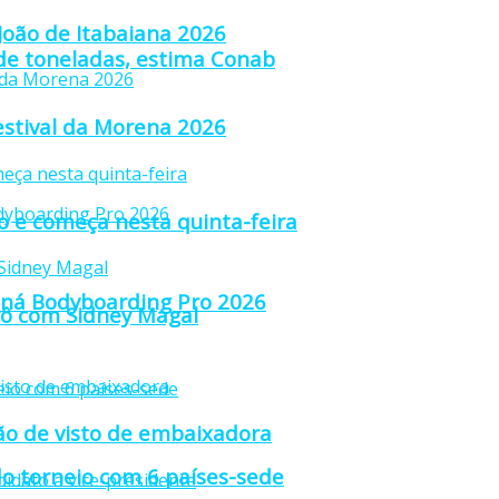
 João de Itabaiana 2026
 de toneladas, estima Conab
estival da Morena 2026
ão e começa nesta quinta-feira
raná Bodyboarding Pro 2026
trô com Sidney Magal
ção de visto de embaixadora
o torneio com 6 países-sede