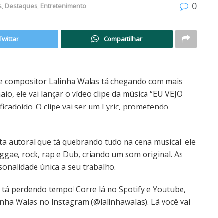
0
s
,
Destaques
,
Entretenimento
Twittar
Compartilhar
 e compositor Lalinha Walas tá chegando com mais
o, ele vai lançar o vídeo clipe da música “EU VEJO
icadoido. O clipe vai ser um Lyric, prometendo
ta autoral que tá quebrando tudo na cena musical, ele
ggae, rock, rap e Dub, criando um som original. As
sonalidade única a seu trabalho.
 tá perdendo tempo! Corre lá no Spotify e Youtube,
inha Walas no Instagram (@lalinhawalas). Lá você vai