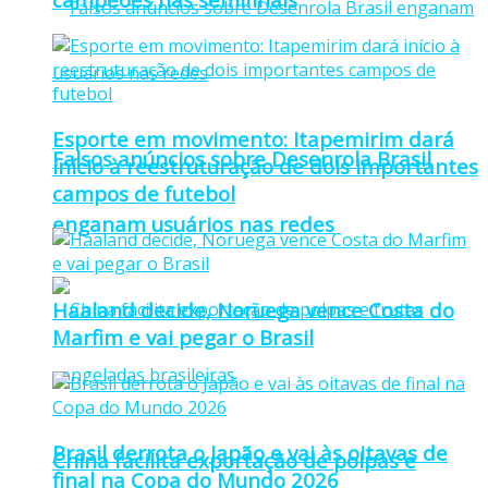
Esporte em movimento: Itapemirim dará
Falsos anúncios sobre Desenrola Brasil
início à reestruturação de dois importantes
campos de futebol
enganam usuários nas redes
Haaland decide, Noruega vence Costa do
Marfim e vai pegar o Brasil
Brasil derrota o Japão e vai às oitavas de
China facilita exportação de polpas e
final na Copa do Mundo 2026