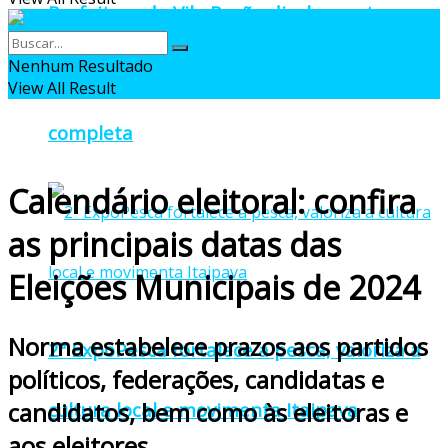
Prefeitura de Vila Pavão divulga cartaz
Nenhum Resultado
oficial da 27ª Pomitafro com programação
View All Result
completa
Calendário eleitoral: confira
as principais datas das
Eleições Municipais de 2024
Norma estabelece prazos aos partidos
2ª ExpoPesca fortalece a pesca, valoriza a
políticos, federações, candidatas e
candidatos, bem como às eleitoras e
cultura local e movimenta Itaipava
aos eleitores