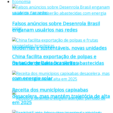
Economia
Falsos anúncios sobre Desenrola Brasil
enganam usuários nas redes
Modernas e sustentáveis, novas unidades
China facilita exportação de polpas e
frutas congeladas brasileiras
de saúde de Cariacica serão abastecidas
com energia solar
Receita dos municípios capixabas
desacelera, mas mantém trajetória de alta
em 2025