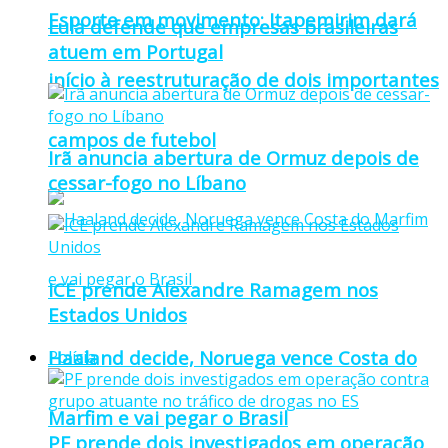
Esporte em movimento: Itapemirim dará
Lula defende que empresas brasileiras
atuem em Portugal
início à reestruturação de dois importantes
campos de futebol
Irã anuncia abertura de Ormuz depois de
cessar-fogo no Líbano
ICE prende Alexandre Ramagem nos
Estados Unidos
Haaland decide, Noruega vence Costa do
Polícia
Marfim e vai pegar o Brasil
PF prende dois investigados em operação