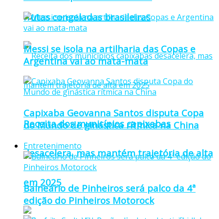
frutas congeladas brasileiras
Messi se isola na artilharia das Copas e
Argentina vai ao mata-mata
Capixaba Geovanna Santos disputa Copa
Receita dos municípios capixabas
do Mundo de ginástica rítmica na China
Entretenimento
desacelera, mas mantém trajetória de alta
em 2025
Balneário de Pinheiros será palco da 4ª
edição do Pinheiros Motorock