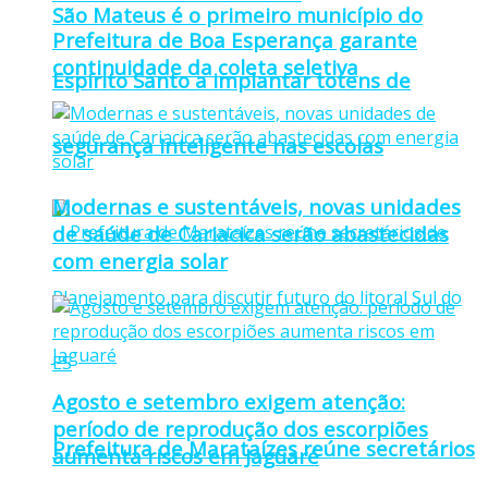
São Mateus é o primeiro município do
Prefeitura de Boa Esperança garante
continuidade da coleta seletiva
Espírito Santo a implantar totens de
segurança inteligente nas escolas
Modernas e sustentáveis, novas unidades
de saúde de Cariacica serão abastecidas
com energia solar
Agosto e setembro exigem atenção:
período de reprodução dos escorpiões
Prefeitura de Marataízes reúne secretários
aumenta riscos em Jaguaré