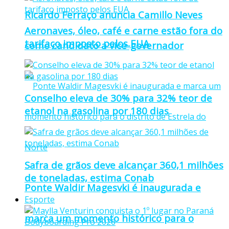
Ricardo Ferraço anuncia Camillo Neves
Aeronaves, óleo, café e carne estão fora do
tarifaço imposto pelos EUA
como candidato a vice-governador
Conselho eleva de 30% para 32% teor de
etanol na gasolina por 180 dias
Safra de grãos deve alcançar 360,1 milhões
de toneladas, estima Conab
Ponte Waldir Magesvki é inaugurada e
Esporte
marca um momento histórico para o