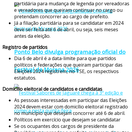
partidária para mudança de legenda por vereadoras
e vereadores que queiram continuar no cargo ou
pretendam concorrer ao cargo de prefeito.
Já a filiação partidária para se candidatar em 2024
deve ser feita até 6 de abril, ou seja, seis meses
antes da eleição.
Registro de partidos
Ponto Belo divulga programação oficial do
Dia 6 de abril é a data-limite para que partidos
políticos e federações que queiram participar das
Festival da Morena 2026
Eleições 2024 registrem, no TSE, os respectivos
estatutos.
Domicílio eleitoral de candidatos e candidatas
As pessoas interessadas em participar das Eleições
2024 devem estar com domicílio eleitoral registrado
no município que desejam concorrer até 6 de abril.
Políticos em exercício que desejam se candidatar
Se os ocupantes dos cargos de presidente da