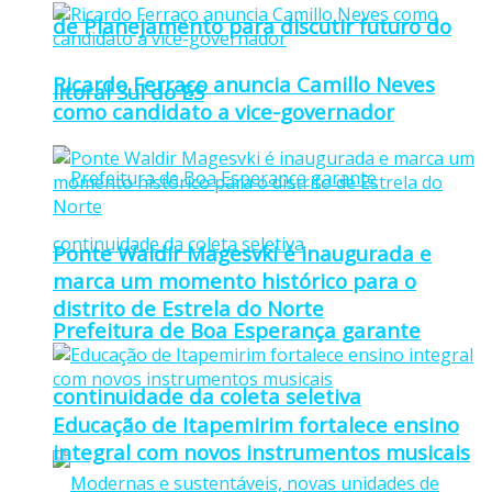
de Planejamento para discutir futuro do
Ricardo Ferraço anuncia Camillo Neves
litoral Sul do ES
como candidato a vice-governador
Ponte Waldir Magesvki é inaugurada e
marca um momento histórico para o
distrito de Estrela do Norte
Prefeitura de Boa Esperança garante
continuidade da coleta seletiva
Educação de Itapemirim fortalece ensino
integral com novos instrumentos musicais