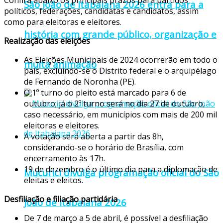
Confira abaixo os principais prazos para partidos
São João de Itabaiana 2026 entra para a
políticos, federações, candidatas e candidatos, assim
como para eleitoras e eleitores.
história com grande público, organização e
Realização das eleições
As Eleições Municipais de 2024 ocorrerão em todo o
muita animação
país, excluindo-se o Distrito federal e o arquipélago
de Fernando de Noronha (PE).
O 1º turno do pleito está marcado para 6 de
outubro; já o 2º turno será no dia 27 de outubro,
caso necessário, em municípios com mais de 200 mil
eleitoras e eleitores.
A votação será aberta a partir das 8h,
considerando-se o horário de Brasília, com
encerramento às 17h.
19 de dezembro é o último dia para a diplomação de
Mucurici divulga programação oficial do São
eleitas e eleitos.
Desfiliação e filiação partidária
João de Itabaiana 2026
De 7 de março a 5 de abril, é possível a desfiliação