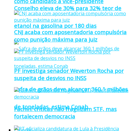
como candidato a vice-presidente
Conselho eleva de 30% para 32% teor de
etanol na gasolina por 180 dias
CNJ acaba com aposentadoria compulsória
como punição máxima para juiz
PF investiga senador Weverton Rocha por
suspeita de desvios no INSS
Safra de grãos deve alcançar 360,1 milhões
de toneladas, estima Conab
Fachin: críticas não fragilizam STF, mas
fortalecem democracia
Esporte