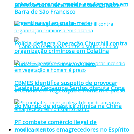
privado e prende marido em flagrante em
Messi se isola na artilharia das Copas e
Barra de São Francisco
Argentina vai ao mata-mata
Polícia deflagra Operação Churchill contra
organização criminosa em Colatina
CBMES identifica suspeito de provocar
Capixaba Geovanna Santos disputa Copa
incêndio em vegetação e homem é preso
do Mundo de ginástica rítmica na China
PF combate comércio ilegal de
medicamentos emagrecedores no Espírito
Entretenimento