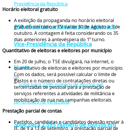
Horário eleitoral gratuito
A exibição da propaganda no horário eleitoral
PSB oficializa candidatura de Alckmin à
gratuito em rádio e TV vai de 30 de agosto a 3 de
outubro. A contagem é feita considerando os 35
dias anteriores à antevéspera do 1º turno.
Vice-Presidência da República
Quantitativo de eleitoras e eleitores por município
Em 20 de julho, o TSE divulgará, na internet, o
Mundo
quantitativo de eleitoras e eleitores por município.
Com os dados, será possível calcular o limite de
gastos e o número de contratações diretas ou
terceirizadas de pessoal para a prestação de
serviços referentes a atividades de militância e
mobilização de rua nas campanhas eleitorais.
Prestação parcial de contas
Partidos, candidatas e candidatos deverão enviar à
Sobe para 2.595 número de mortos em
JE, de 9 a 13 de setembro, a prestação parcial de