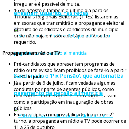
irregular e é passível de multa.
16 de agosto é também o último dia para os
enganam usuários nas redes
Tribunais Regionais Eleitorais (TREs) listarem as
emissoras que transmitirão a propaganda eleitoral
gratuita de candidatas e candidatos de município
onde não haja emissora de rádio e TV, se for
requerido.
Propaganda em rádio e TV
Pré-candidatos que apresentem programas de
rádio ou televisão ficam proibidos de fazê-lo a partir
Sancionado o ‘Pix Pensão’, que automatiza
de 30 de junho.
Já a partir de 6 de julho, ficam vedadas algumas
condutas por parte de agentes públicos, como
pagamento da pensão alimentícia
nomeações, exonerações e contratações, assim
como a participação em inauguração de obras
públicas.
Em municípios com possibilidade de ocorrer 2º
turno, a propaganda em rádio e TV pode ocorrer de
11 a 25 de outubro.