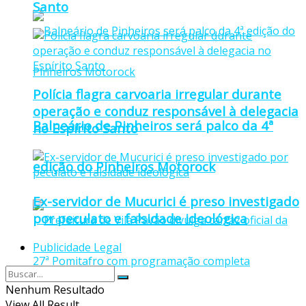
Santo
Polícia flagra carvoaria irregular durante
operação e conduz responsável à delegacia
Balneário de Pinheiros será palco da 4ª
no Espírito Santo
edição do Pinheiros Motorock
Ex-servidor de Mucurici é preso investigado
por peculato e falsidade ideológica
Publicidade Legal
Nenhum Resultado
View All Result