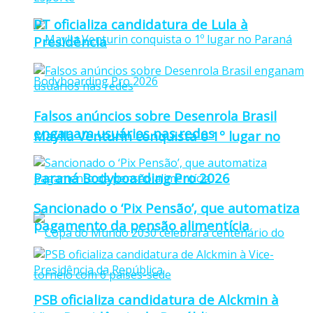
PT oficializa candidatura de Lula à
Presidência
Falsos anúncios sobre Desenrola Brasil
enganam usuários nas redes
Maylla Venturin conquista o 1º lugar no
Paraná Bodyboarding Pro 2026
Sancionado o ‘Pix Pensão’, que automatiza
pagamento da pensão alimentícia
PSB oficializa candidatura de Alckmin à