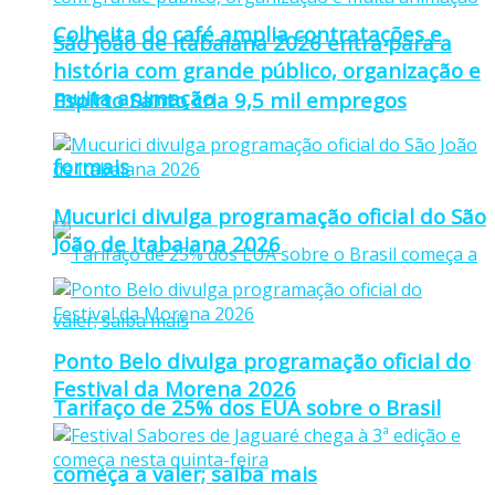
Colheita do café amplia contratações e
São João de Itabaiana 2026 entra para a
história com grande público, organização e
muita animação
Espírto Santo cria 9,5 mil empregos
formais
Mucurici divulga programação oficial do São
João de Itabaiana 2026
Ponto Belo divulga programação oficial do
Festival da Morena 2026
Tarifaço de 25% dos EUA sobre o Brasil
começa a valer; saiba mais