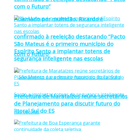
com o Futuro”
Aclamado por multidão, Ricardo é
confirmado à reeleição destacando “Pacto
São Mateus é o primeiro município do
Espírito Santo a implantar totens de
com o Futuro”
segurança inteligente nas escolas
Prefeitura de Marataízes reúne secretários
de Planejamento para discutir futuro do
litoral Sul do ES