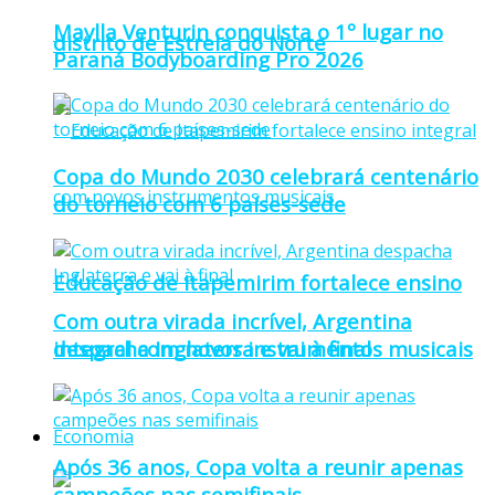
Maylla Venturin conquista o 1º lugar no
distrito de Estrela do Norte
Paraná Bodyboarding Pro 2026
Copa do Mundo 2030 celebrará centenário
do torneio com 6 países-sede
Educação de Itapemirim fortalece ensino
Com outra virada incrível, Argentina
integral com novos instrumentos musicais
despacha Inglaterra e vai à final
Economia
Após 36 anos, Copa volta a reunir apenas
campeões nas semifinais