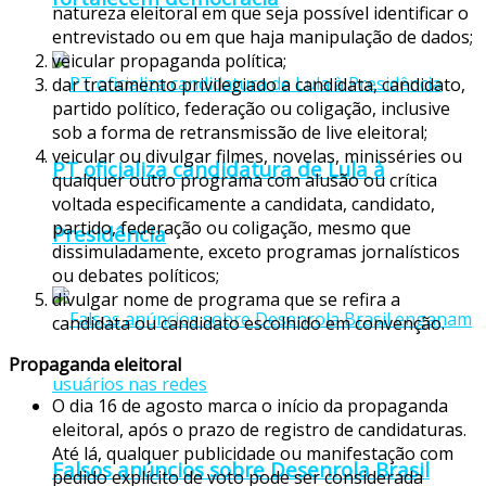
natureza eleitoral em que seja possível identificar o
entrevistado ou em que haja manipulação de dados;
veicular propaganda política;
dar tratamento privilegiado a candidata, candidato,
partido político, federação ou coligação, inclusive
sob a forma de retransmissão de live eleitoral;
veicular ou divulgar filmes, novelas, minisséries ou
PT oficializa candidatura de Lula à
qualquer outro programa com alusão ou crítica
voltada especificamente a candidata, candidato,
partido, federação ou coligação, mesmo que
Presidência
dissimuladamente, exceto programas jornalísticos
ou debates políticos;
divulgar nome de programa que se refira a
candidata ou candidato escolhido em convenção.
Propaganda eleitoral
O dia 16 de agosto marca o início da propaganda
eleitoral, após o prazo de registro de candidaturas.
Até lá, qualquer publicidade ou manifestação com
Falsos anúncios sobre Desenrola Brasil
pedido explícito de voto pode ser considerada