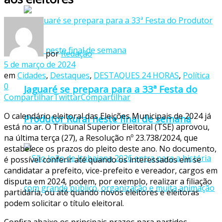
por
Redação
5 de março de 2024
em
Cidades
,
Destaques
,
DESTAQUES 24 HORAS
,
Política
0
Jaguaré se prepara para a 33ª Festa do
Compartilhar
Twittar
Compartilhar
O calendário eleitoral das Eleições Municipais de 2024 já
Produtor Rural neste final de semana
está no ar. O Tribunal Superior Eleitoral (TSE) aprovou,
na última terça (27), a Resolução nº 23.738/2024, que
estabelece os prazos do pleito deste ano. No documento,
é possível conferir até quando os interessados em se
candidatar a prefeito, vice-prefeito e vereador, cargos em
disputa em 2024, podem, por exemplo, realizar a filiação
partidária, ou até quando novos eleitores e eleitoras
podem solicitar o título eleitoral.