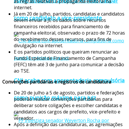
Flávio Bolsonaro anuncia Alfredo Gaspar
às regras relativas à propaganda eleitoral na
internet.
Já em 20 de julho, partidos, candidatas e candidatos
como candidato a vice-presidente
devem enviar à JE os dados sobre recursos
financeiros recebidos para financiamento de
campanha eleitoral, observado o prazo de 72 horas
do recebimento desses recursos, para fins de
divulgação na internet.
E os partidos políticos que queiram renunciar ao
Fundo Especial de Financiamento de Campanha
(FEFC) têm até 3 de junho para comunicar a decisão
ao TSE.
CNJ acaba com aposentadoria compulsória
Convenções partidárias e registros de candidatura
De 20 de julho a 5 de agosto, partidos e federações
como punição máxima para juiz
poderão realizar convenções partidárias para
deliberar sobre coligações e escolher candidatas e
candidatos aos cargos de prefeito, vice-prefeito e
vereador.
Após a definição das candidaturas, as agremiações