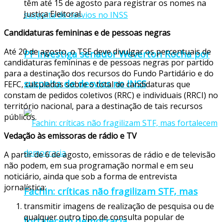
têm até 15 de agosto para registrar os nomes na
Justiça Eleitoral.
Candidaturas femininas e de pessoas negras
Até 20 de agosto, o TSE deve divulgar os percentuais de
PF investiga senador Weverton Rocha por
candidaturas femininas e de pessoas negras por partido
para a destinação dos recursos do Fundo Partidário e do
suspeita de desvios no INSS
FEFC, calculados sobre o total de candidaturas que
constam de pedidos coletivos (RRC) e individuais (RRCI) no
território nacional, para a destinação de tais recursos
públicos.
Vedação às emissoras de rádio e TV
A partir de 6 de agosto, emissoras de rádio e de televisão
não podem, em sua programação normal e em seu
noticiário, ainda que sob a forma de entrevista
jornalística:
Fachin: críticas não fragilizam STF, mas
transmitir imagens de realização de pesquisa ou de
qualquer outro tipo de consulta popular de
fortalecem democracia