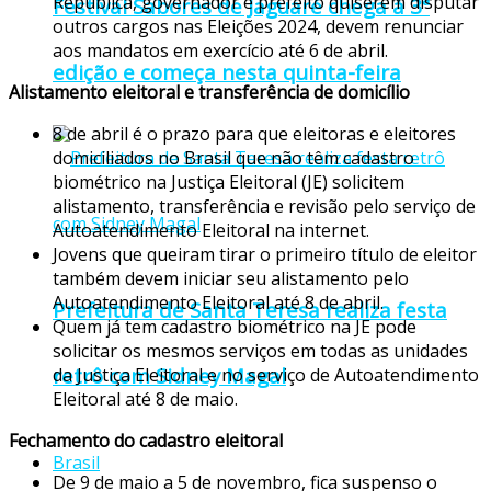
República, governador e prefeito quiserem disputar
Festival Sabores de Jaguaré chega à 3ª
outros cargos nas Eleições 2024, devem renunciar
aos mandatos em exercício até 6 de abril.
edição e começa nesta quinta-feira
Alistamento eleitoral e transferência de domicílio
8 de abril é o prazo para que eleitoras e eleitores
domiciliados no Brasil que não têm cadastro
biométrico na Justiça Eleitoral (JE) solicitem
alistamento, transferência e revisão pelo serviço de
Autoatendimento Eleitoral na internet.
Jovens que queiram tirar o primeiro título de eleitor
também devem iniciar seu alistamento pelo
Autoatendimento Eleitoral até 8 de abril.
Prefeitura de Santa Teresa realiza festa
Quem já tem cadastro biométrico na JE pode
solicitar os mesmos serviços em todas as unidades
retrô com Sidney Magal
da Justiça Eleitoral e no serviço de Autoatendimento
Eleitoral até 8 de maio.
Fechamento do cadastro eleitoral
Brasil
De 9 de maio a 5 de novembro, fica suspenso o