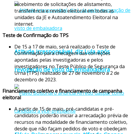
recebimento de solicitações de alistamento,
transferência e revisão eleitoral em todas as
unidades da JE e Autoatendimento Eleitoral na
internet.
Teste de Confirmação do TPS
De 15 a 17 de maio, será realizado o Teste de
Atitude irresponsável, diz Lula após
Confirmação para checagem das correções
apontadas pelas investigadoras e pelos
investigadores no Teste Público de Segurança da
revogação de visto de embaixadora
Urna (TPS) realizado de 27 de novembro a 2 de
dezembro de 2023.
Financiamento coletivo e financiamento de campanha
eleitoral
A partir de 15 de maio, pré-candidatas e pré-
candidatos poderão iniciar a arrecadação prévia de
recursos na modalidade de financiamento coletivo,
desde que não façam pedidos de voto e obedeçam