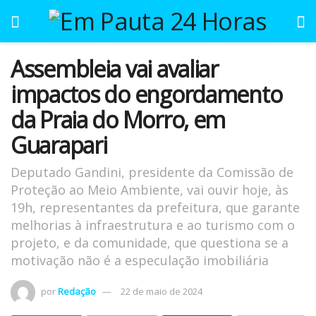
Assembleia vai avaliar
impactos do engordamento
da Praia do Morro, em
Guarapari
Deputado Gandini, presidente da Comissão de
Proteção ao Meio Ambiente, vai ouvir hoje, às
19h, representantes da prefeitura, que garante
melhorias à infraestrutura e ao turismo com o
projeto, e da comunidade, que questiona se a
motivação não é a especulação imobiliária
por
Redação
22 de maio de 2024