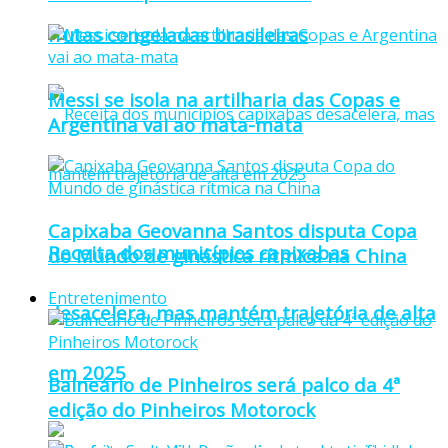
frutas congeladas brasileiras
Messi se isola na artilharia das Copas e
Argentina vai ao mata-mata
Capixaba Geovanna Santos disputa Copa
Receita dos municípios capixabas
do Mundo de ginástica rítmica na China
Entretenimento
desacelera, mas mantém trajetória de alta
em 2025
Balneário de Pinheiros será palco da 4ª
edição do Pinheiros Motorock