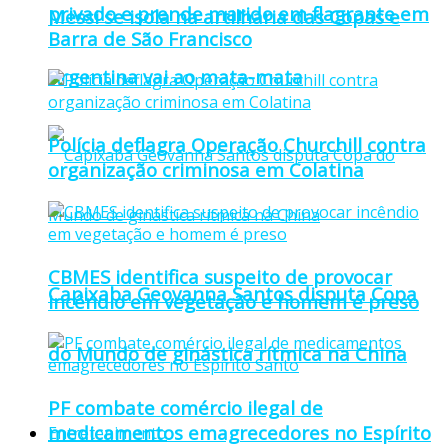
privado e prende marido em flagrante em
Messi se isola na artilharia das Copas e
Barra de São Francisco
Argentina vai ao mata-mata
Polícia deflagra Operação Churchill contra
organização criminosa em Colatina
CBMES identifica suspeito de provocar
Capixaba Geovanna Santos disputa Copa
incêndio em vegetação e homem é preso
do Mundo de ginástica rítmica na China
PF combate comércio ilegal de
medicamentos emagrecedores no Espírito
Entretenimento