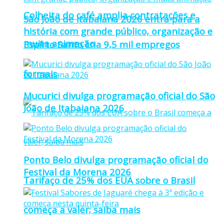
Colheita do café amplia contratações e
São João de Itabaiana 2026 entra para a
história com grande público, organização e
muita animação
Espírto Santo cria 9,5 mil empregos
formais
Mucurici divulga programação oficial do São
João de Itabaiana 2026
Ponto Belo divulga programação oficial do
Festival da Morena 2026
Tarifaço de 25% dos EUA sobre o Brasil
começa a valer; saiba mais