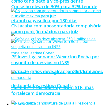
como candidato a vice-presidente
Conselho eleva de 30% para 32% teor de
etanol na gasolina por 180 dias
CNJ acaba com aposentadoria compulsória
como punição máxima para juiz
PF investiga senador Weverton Rocha por
suspeita de desvios no INSS
Safra de grãos deve alcançar 360,1 milhões
de toneladas, estima Conab
Fachin: críticas não fragilizam STF, mas
fortalecem democracia
Esporte