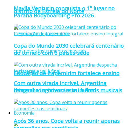
Maylla Venturin conquista o 1º lugar no
distrito de Estrela do Norte
Paraná Bodyboarding Pro 2026
Copa do Mundo 2030 celebrará centenário
do torneio com 6 países-sede
Educação de Itapemirim fortalece ensino
Com outra virada incrível, Argentina
integral com novos instrumentos musicais
despacha Inglaterra e vai à final
Economia
Após 36 anos, Copa volta a reunir apenas
campeões nas semifinais