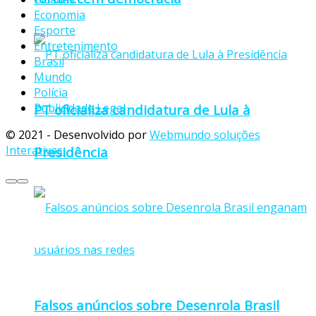
Economia
Esporte
Entretenimento
Brasil
Mundo
Polícia
Publicidade Legal
PT oficializa candidatura de Lula à
© 2021 - Desenvolvido por
Webmundo soluções
Interativas
Presidência
Falsos anúncios sobre Desenrola Brasil