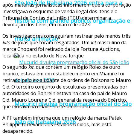
São João de Itabaiana 2026 entra para a
após matérias jornalísticas informarem que a corporação
investigava o esquema de venda ilegal dos itens e o
Tribunal de Contas da União (TCU) determinar a
história com grande público, organização e
devolução dos bens, em marco de 2023.
Os investigadores conseguiram rastrear pelo menos três
muita animação
kits
de joias que foram resgatados. Um
kit
masculino da
marca Chopard foi retirado da loja Fortuna Auctions,
localizada no estado de Nova Iorque.
O segundo
kit
, que contém um relógio Rolex de ouro
branco, estava em um estabelecimento em Miami e foi
retirado pelo ex-ajudante de ordens de Bolsonaro Mauro
Cid. O terceiro conjunto de esculturas presenteadas por
autoridades do Bahrein estava na casa do pai de Mauro
Cid, Mauro Lourena Cid, general da reserva do Exército,
Mucurici divulga programação oficial do São
que morava na cidade norte-americana.
A PF também informa que um relógio da marca Patek
João de Itabaiana 2026
Philippe foi levado aos Estados Unidos, mas está
desaparecido.