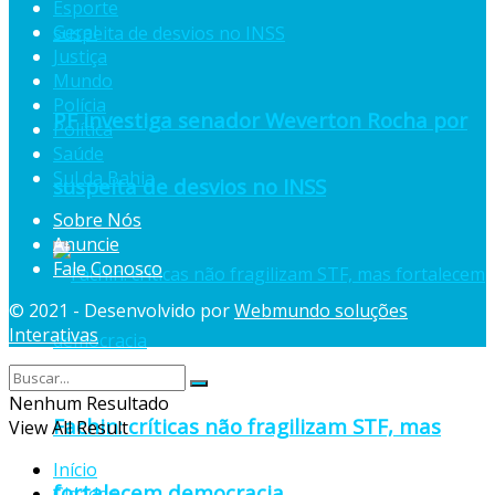
Esporte
Geral
Justiça
Mundo
Polícia
PF investiga senador Weverton Rocha por
Política
Saúde
Sul da Bahia
suspeita de desvios no INSS
Sobre Nós
Anuncie
Fale Conosco
© 2021 - Desenvolvido por
Webmundo soluções
Interativas
Nenhum Resultado
Fachin: críticas não fragilizam STF, mas
View All Result
Início
fortalecem democracia
Cidades