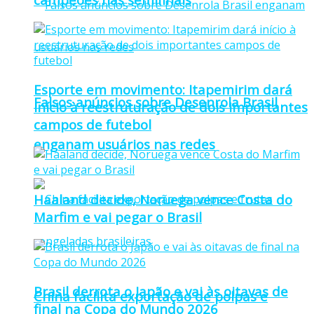
Esporte em movimento: Itapemirim dará
Falsos anúncios sobre Desenrola Brasil
início à reestruturação de dois importantes
campos de futebol
enganam usuários nas redes
Haaland decide, Noruega vence Costa do
Marfim e vai pegar o Brasil
Brasil derrota o Japão e vai às oitavas de
China facilita exportação de polpas e
final na Copa do Mundo 2026