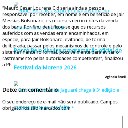
“Mauro Cesar Lourena Cid seria ainda a pessoa
responsável por receber, em nome e em benefício de Jair
Messias Bolsonaro, os recursos decorrentes da venda
dos bens. Por fim, identificou-se que os recursos
auferidos com as vendas eram encaminhados, em
espécie, para Jair Bolsonaro, evitando, de forma
deliberada, passar pelos mecanismos de controle e pelo
Ponto Belo divulga programação oficial do
sistema financeiro formal, possivelmente para evitar o
rastreamento pelas autoridades competentes”, finalizou
a PF.
Festival da Morena 2026
Agência Brasil
Deixe um comentário
O seu endereço de e-mail não será publicado.
Campos
obrigatórios são marcados com
*