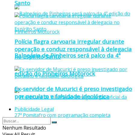
Santo
Polícia flagra carvoaria irregular durante
operação e conduz responsável à delegacia
Balneário de Pinheiros será palco da 4ª
no Espírito Santo
edição do Pinheiros Motorock
Ex-servidor de Mucurici é preso investigado
por peculato e falsidade ideológica
Publicidade Legal
Nenhum Resultado
View All Result