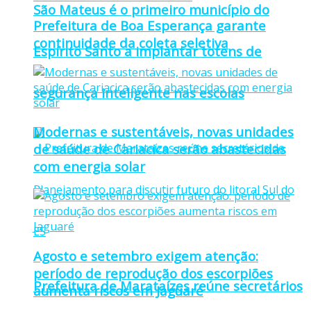
São Mateus é o primeiro município do
Prefeitura de Boa Esperança garante
continuidade da coleta seletiva
Espírito Santo a implantar totens de
segurança inteligente nas escolas
Modernas e sustentáveis, novas unidades
de saúde de Cariacica serão abastecidas
com energia solar
Agosto e setembro exigem atenção:
período de reprodução dos escorpiões
Prefeitura de Marataízes reúne secretários
aumenta riscos em Jaguaré