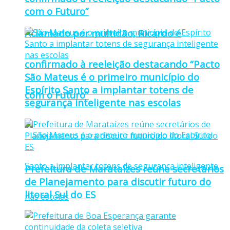
com o Futuro”
Aclamado por multidão, Ricardo é
confirmado à reeleição destacando “Pacto
São Mateus é o primeiro município do
Espírito Santo a implantar totens de
com o Futuro”
segurança inteligente nas escolas
Prefeitura de Marataízes reúne secretários
de Planejamento para discutir futuro do
litoral Sul do ES