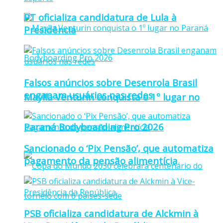
PT oficializa candidatura de Lula à
Presidência
Falsos anúncios sobre Desenrola Brasil
enganam usuários nas redes
Maylla Venturin conquista o 1º lugar no
Paraná Bodyboarding Pro 2026
Sancionado o ‘Pix Pensão’, que automatiza
pagamento da pensão alimentícia
PSB oficializa candidatura de Alckmin à