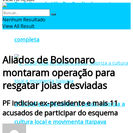
Prefeitura de Vila Pavão divulga cartaz
Nenhum Resultado
oficial da 27ª Pomitafro com programação
View All Result
completa
Aliados de Bolsonaro
montaram operação para
resgatar joias desviadas
PF indiciou ex-presidente e mais 11
2ª ExpoPesca fortalece a pesca, valoriza a
acusados de participar do esquema
cultura local e movimenta Itaipava