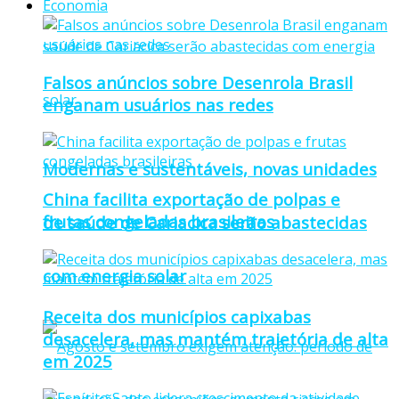
Economia
Falsos anúncios sobre Desenrola Brasil
enganam usuários nas redes
Modernas e sustentáveis, novas unidades
China facilita exportação de polpas e
frutas congeladas brasileiras
de saúde de Cariacica serão abastecidas
com energia solar
Receita dos municípios capixabas
desacelera, mas mantém trajetória de alta
em 2025