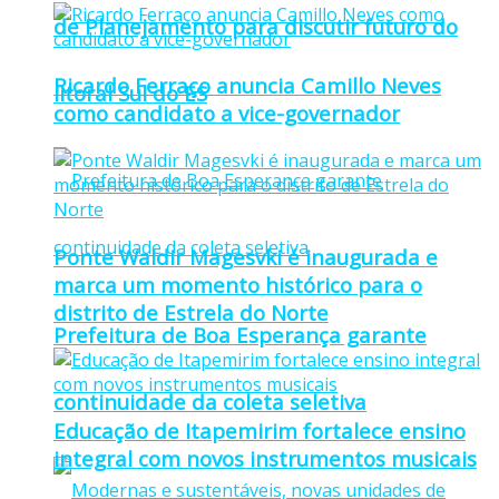
de Planejamento para discutir futuro do
Ricardo Ferraço anuncia Camillo Neves
litoral Sul do ES
como candidato a vice-governador
Ponte Waldir Magesvki é inaugurada e
marca um momento histórico para o
distrito de Estrela do Norte
Prefeitura de Boa Esperança garante
continuidade da coleta seletiva
Educação de Itapemirim fortalece ensino
integral com novos instrumentos musicais