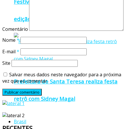
Festival Sabores de Jaguaré chega à 3ª
edição e começa nesta quinta-feira
Comentário
Nome
*
E-mail
*
Site
Salvar meus dados neste navegador para a próxima
vez que eu comentar.
Prefeitura de Santa Teresa realiza festa
retrô com Sidney Magal
Brasil
RECENTES