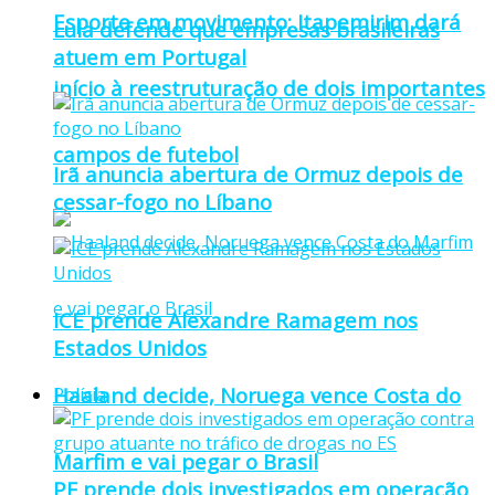
Esporte em movimento: Itapemirim dará
Lula defende que empresas brasileiras
atuem em Portugal
início à reestruturação de dois importantes
campos de futebol
Irã anuncia abertura de Ormuz depois de
cessar-fogo no Líbano
ICE prende Alexandre Ramagem nos
Estados Unidos
Haaland decide, Noruega vence Costa do
Polícia
Marfim e vai pegar o Brasil
PF prende dois investigados em operação