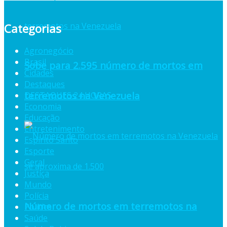
Categorias
Agronegócio
Brasil
Sobe para 2.595 número de mortos em
Cidades
Destaques
terremotos na Venezuela
DESTAQUES 24 HORAS
Economia
Educação
Entretenimento
Espiríto Santo
Esporte
Geral
Justiça
Mundo
Polícia
Número de mortos em terremotos na
Política
Saúde