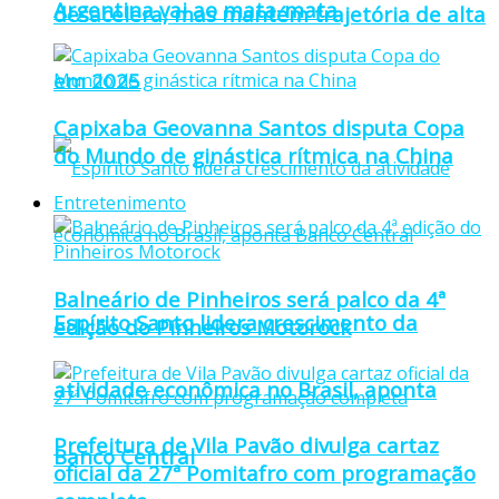
Argentina vai ao mata-mata
desacelera, mas mantém trajetória de alta
em 2025
Capixaba Geovanna Santos disputa Copa
do Mundo de ginástica rítmica na China
Entretenimento
Balneário de Pinheiros será palco da 4ª
Espírito Santo lidera crescimento da
edição do Pinheiros Motorock
atividade econômica no Brasil, aponta
Prefeitura de Vila Pavão divulga cartaz
Banco Central
oficial da 27ª Pomitafro com programação