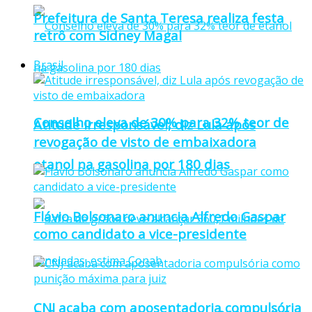
Prefeitura de Santa Teresa realiza festa
retrô com Sidney Magal
Brasil
Conselho eleva de 30% para 32% teor de
Atitude irresponsável, diz Lula após
revogação de visto de embaixadora
etanol na gasolina por 180 dias
Flávio Bolsonaro anuncia Alfredo Gaspar
como candidato a vice-presidente
CNJ acaba com aposentadoria compulsória