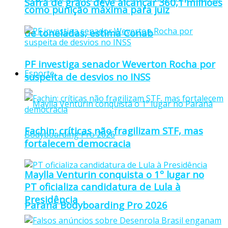
Safra de grãos deve alcançar 360,1 milhões
como punição máxima para juiz
de toneladas, estima Conab
PF investiga senador Weverton Rocha por
Esporte
suspeita de desvios no INSS
Fachin: críticas não fragilizam STF, mas
fortalecem democracia
Maylla Venturin conquista o 1º lugar no
PT oficializa candidatura de Lula à
Presidência
Paraná Bodyboarding Pro 2026