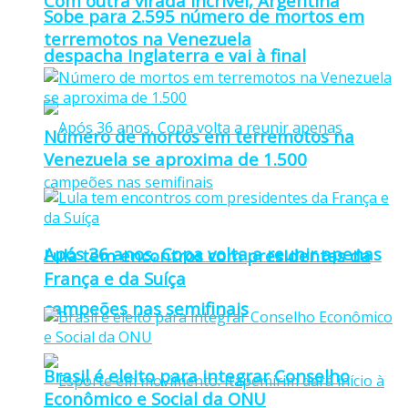
Com outra virada incrível, Argentina
Sobe para 2.595 número de mortos em
terremotos na Venezuela
despacha Inglaterra e vai à final
Número de mortos em terremotos na
Venezuela se aproxima de 1.500
Após 36 anos, Copa volta a reunir apenas
Lula tem encontros com presidentes da
França e da Suíça
campeões nas semifinais
Brasil é eleito para integrar Conselho
Econômico e Social da ONU