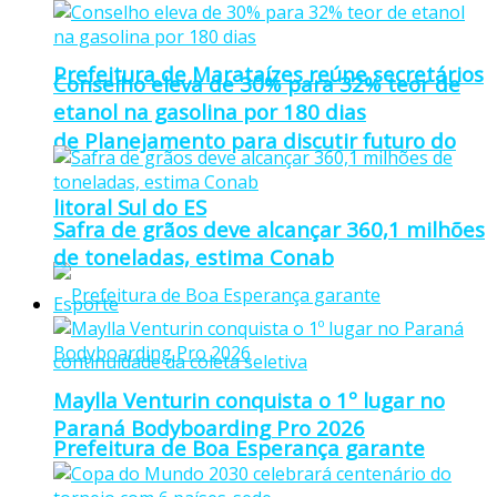
Prefeitura de Marataízes reúne secretários
Conselho eleva de 30% para 32% teor de
etanol na gasolina por 180 dias
de Planejamento para discutir futuro do
litoral Sul do ES
Safra de grãos deve alcançar 360,1 milhões
de toneladas, estima Conab
Esporte
Maylla Venturin conquista o 1º lugar no
Paraná Bodyboarding Pro 2026
Prefeitura de Boa Esperança garante