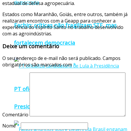
estadual de defesa agropecuária.
Estados como Maranhão, Goiás, entre outros, também já
realizaram encontros com a Geapp para conhecer a
Fachin: críticas não fragilizam STF, mas
experiência do Espírito Santo no trabalho desenvolvido
com as agroindústrias.
fortalecem democracia
Deixe um comentário
O seu endereço de e-mail não será publicado.
Campos
obrigatórios são marcados com
*
PT oficializa candidatura de Lula à
Presidência
Comentário
Nome
*