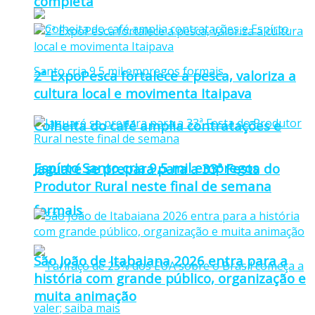
completa
2ª ExpoPesca fortalece a pesca, valoriza a
cultura local e movimenta Itaipava
Colheita do café amplia contratações e
Espírto Santo cria 9,5 mil empregos
Jaguaré se prepara para a 33ª Festa do
Produtor Rural neste final de semana
formais
São João de Itabaiana 2026 entra para a
história com grande público, organização e
muita animação