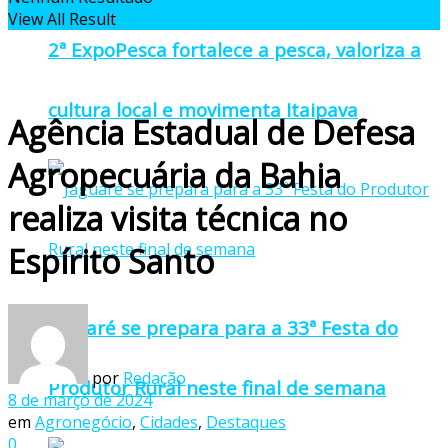
View All Result
2ª ExpoPesca fortalece a pesca, valoriza a
cultura local e movimenta Itaipava
Agência Estadual de Defesa
Agropecuária da Bahia
realiza visita técnica no
Espírito Santo
Jaguaré se prepara para a 33ª Festa do
por
Redação
Produtor Rural neste final de semana
8 de março de 2024
em
Agronegócio
,
Cidades
,
Destaques
0