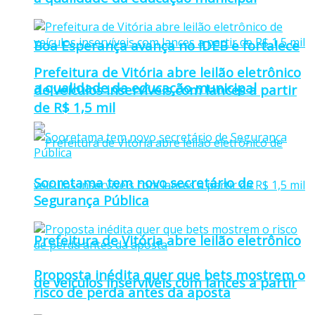
Boa Esperança avança no IDEB e fortalece
Prefeitura de Vitória abre leilão eletrônico
a qualidade da educação municipal
de veículos inservíveis com lances a partir
de R$ 1,5 mil
Sooretama tem novo secretário de
Segurança Pública
Prefeitura de Vitória abre leilão eletrônico
Proposta inédita quer que bets mostrem o
de veículos inservíveis com lances a partir
risco de perda antes da aposta