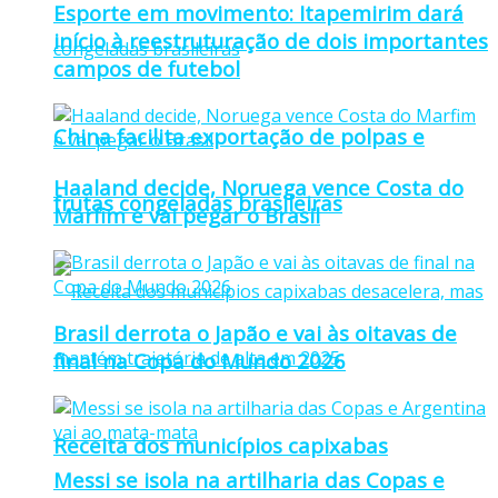
Esporte em movimento: Itapemirim dará
início à reestruturação de dois importantes
campos de futebol
China facilita exportação de polpas e
Haaland decide, Noruega vence Costa do
frutas congeladas brasileiras
Marfim e vai pegar o Brasil
Brasil derrota o Japão e vai às oitavas de
final na Copa do Mundo 2026
Receita dos municípios capixabas
Messi se isola na artilharia das Copas e