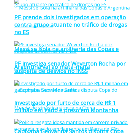
PF prende dois investigados em operação
contra grupo atuante no tráfico de drogas
no ES
Messi se isola na artilharia das Copas e
PF investiga senador Weverton Rocha por
Argentina vai ao mata-mata
suspeita de desvios no INSS
Investigado por furto de cerca de R$ 1
milhão em gado é preso em Montanha
Capixaba Geovanna Santos disputa Copa