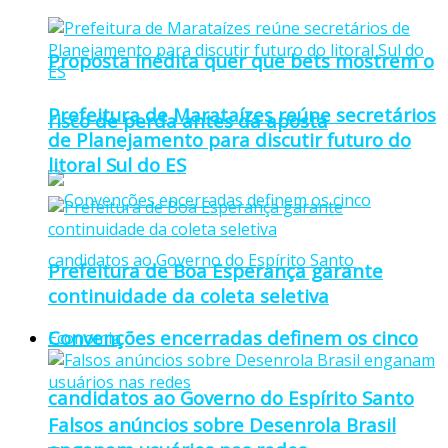
Proposta inédita quer que bets mostrem o
Prefeitura de Marataízes reúne secretários
risco de perda antes da aposta
de Planejamento para discutir futuro do
litoral Sul do ES
Prefeitura de Boa Esperança garante
continuidade da coleta seletiva
Convenções encerradas definem os cinco
Economia
candidatos ao Governo do Espírito Santo
Falsos anúncios sobre Desenrola Brasil