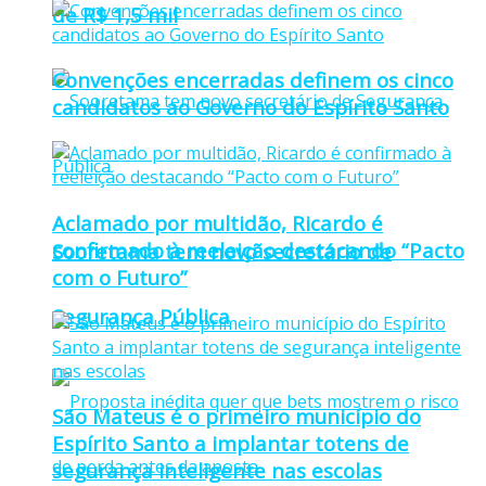
de R$ 1,5 mil
Convenções encerradas definem os cinco
candidatos ao Governo do Espírito Santo
Aclamado por multidão, Ricardo é
confirmado à reeleição destacando “Pacto
Sooretama tem novo secretário de
com o Futuro”
Segurança Pública
São Mateus é o primeiro município do
Espírito Santo a implantar totens de
segurança inteligente nas escolas