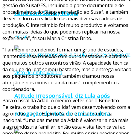
gestão do Susaf/ES, incluindo a parte documental e de
procedimentos do Siapp em relação ao Susaf, e também
retrô com Sidney Magal
de ver in loco a realidade das mais diversas cadeias de
produção. O intercâmbio foi muito produtivo e voltamos
com muitas ideias do que podemos replicar na nossa
Brasil
experiência”, frisou Maria Cristina Brito.
“Também pretendemos formar um grupo de estudos,
mantendo essa conexão com outros estados, e acredito
que muitos outros encontros virão. A capacidade técnica
da equipe do Idaf somou bastante, mas a entrega voltada
aos pequenos produtores também chamou nossa
atenção e nos motivou ainda mais”, complementou a
coordenadora.
Atitude irresponsável, diz Lula após
Para o fiscal da Adab, o médico-veterinário Benedito
Teixeira, o trabalho que o Idaf vem desenvolvendo com a
revogação de visto de embaixadora
agroindústria no Espírito Santo é uma referência
nacional. “Uma das metas da Adab é valorizar ainda mais
a agroindústria familiar, então esta visita técnica vai ao
encontro desse propósito. Foi muito enriquecedor saber