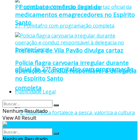
PF combate comércio ilegal de
medicamentos emagrecedores no Espírito
Santo
Prefeitura de Vila Pavão divulga cartaz
Polícia flagra carvoaria irregular durante
oficial da 27ª Pomitafro com programação
operação e conduz responsável à delegacia
no Espírito Santo
completa
Publicidade Legal
Nenhum Resultado
View All Result
Nenhum Resultado