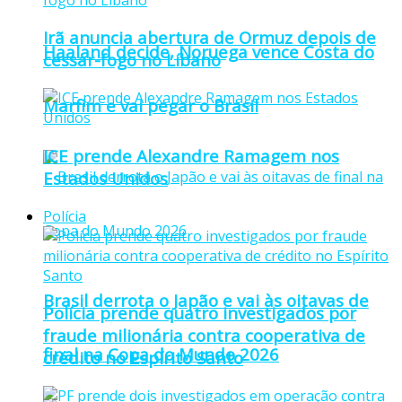
Irã anuncia abertura de Ormuz depois de
Haaland decide, Noruega vence Costa do
cessar-fogo no Líbano
Marfim e vai pegar o Brasil
ICE prende Alexandre Ramagem nos
Estados Unidos
Polícia
Brasil derrota o Japão e vai às oitavas de
Polícia prende quatro investigados por
fraude milionária contra cooperativa de
final na Copa do Mundo 2026
crédito no Espírito Santo