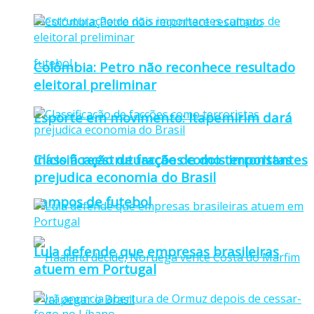
Colômbia: Petro não reconhece resultado
eleitoral preliminar
Esporte em movimento: Itapemirim dará
Classificação de facções como terroristas
início à reestruturação de dois importantes
prejudica economia do Brasil
campos de futebol
Lula defende que empresas brasileiras
atuem em Portugal