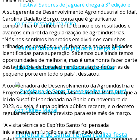
Pais e Filhos).
A subgerente de Desenvolvimento Agroindustrial do Idaf,
Carolina Dadalto Borgo, conta que é gratificante
compartilhar o conhecimento técnico e os resultados e
avanços em prol da regularização de agroindústrias.
“Nós nos sentimos honrados em dividir os caminhos
trilhados, os desafios que já tivemos e as possibilidades
Festival Sabores de Jaguaré chega à 3ª
identificadas para superação. Sabemos que ainda temos
oportunidades de melhoria, mas é uma honra fazer parte
edição e começa nesta quinta-feira
desta história de fortalecimento das agroindústrias de
pequeno porte em todo o país”, destacou.
A coordenadora de Desenvolvimento da Agroindústria e
Projetos Especiais da Adab, Maria Cristina Brito, diz que a
lei do Susaf foi sancionada na Bahia em novembro de
2023, ou seja, é uma política pública recente, e o decreto
regulamentador está previsto para este mês de março.
“A visita técnica ao Espírito Santo foi pensada
inicialmente em função da similaridade dos
Prefeitura de Santa Teresa realiza festa
estabelecimentos. Tivemos a oportunidade de conhecer a