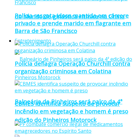
Polícia resgata idosa mantida em cárcere
do Mundo de ginástica rítmica na China
privado e prende marido em flagrante em
Barra de São Francisco
Entretenimento
Polícia deflagra Operação Churchill contra
organização criminosa em Colatina
Balneário de Pinheiros será palco da 4ª
CBMES identifica suspeito de provocar
incêndio em vegetação e homem é preso
edição do Pinheiros Motorock