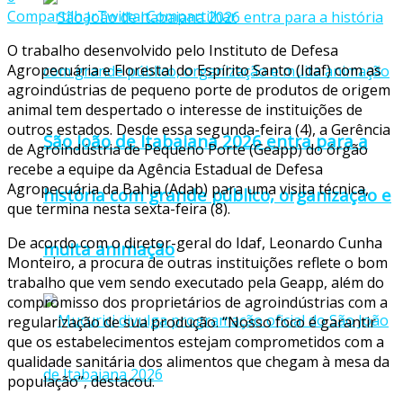
Compartilhar
Twittar
Compartilhar
O trabalho desenvolvido pelo Instituto de Defesa
Agropecuária e Florestal do Espírito Santo (Idaf) com as
agroindústrias de pequeno porte de produtos de origem
animal tem despertado o interesse de instituições de
outros estados. Desde essa segunda-feira (4), a Gerência
São João de Itabaiana 2026 entra para a
de Agroindústria de Pequeno Porte (Geapp) do órgão
recebe a equipe da Agência Estadual de Defesa
Agropecuária da Bahia (Adab) para uma visita técnica,
história com grande público, organização e
que termina nesta sexta-feira (8).
De acordo com o diretor-geral do Idaf, Leonardo Cunha
muita animação
Monteiro, a procura de outras instituições reflete o bom
trabalho que vem sendo executado pela Geapp, além do
compromisso dos proprietários de agroindústrias com a
regularização de sua produção. “Nosso foco é garantir
que os estabelecimentos estejam comprometidos com a
qualidade sanitária dos alimentos que chegam à mesa da
população”, destacou.