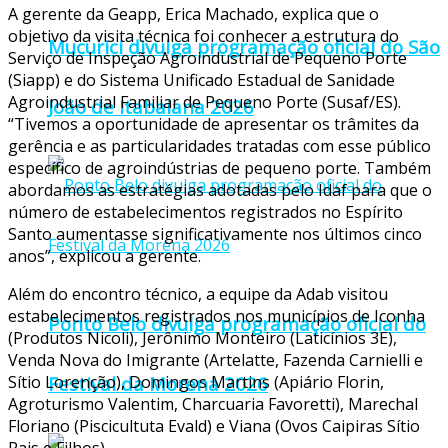
A gerente da Geapp, Erica Machado, explica que o
objetivo da visita técnica foi conhecer a estrutura do
Mucurici divulga programação oficial do São
Serviço de Inspeção Agroindustrial de Pequeno Porte
(Siapp) e do Sistema Unificado Estadual de Sanidade
Agroindustrial Familiar de Pequeno Porte (Susaf/ES).
João de Itabaiana 2026
“Tivemos a oportunidade de apresentar os trâmites da
gerência e as particularidades tratadas com esse público
específico de agroindústrias de pequeno porte. Também
abordamos as estratégias adotadas pelo Idaf para que o
número de estabelecimentos registrados no Espírito
Santo aumentasse significativamente nos últimos cinco
anos”, explicou a gerente.
Além do encontro técnico, a equipe da Adab visitou
estabelecimentos registrados nos municípios de Iconha
Ponto Belo divulga programação oficial do
(Produtos Nicoli), Jerônimo Monteiro (Laticínios 3E),
Venda Nova do Imigrante (Artelatte, Fazenda Carnielli e
Festival da Morena 2026
Sítio Lorenção), Domingos Martins (Apiário Florin,
Agroturismo Valentim, Charcuaria Favoretti), Marechal
Floriano (Piscicultuta Evald) e Viana (Ovos Caipiras Sítio