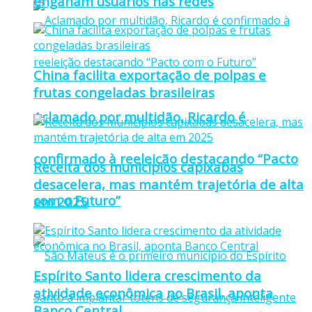
enganam usuários nas redes
China facilita exportação de polpas e
frutas congeladas brasileiras
Aclamado por multidão, Ricardo é
confirmado à reeleição destacando “Pacto
Receita dos municípios capixabas
desacelera, mas mantém trajetória de alta
com o Futuro”
em 2025
Espírito Santo lidera crescimento da
atividade econômica no Brasil, aponta
Banco Central