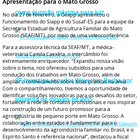
Apresentação para o Mato Grosso
como punição máxima para juiz
No dia 27 de fevereiro, a Geapp apresentou o
funcionamento do Siapp e do Susaf-ES para a equipe da
Secretaria Estadual de Agricultura Familiar do Mato
Grosso (SEAF/MT), por meio de uma videoconferência.
Para a assessora técnica da SEAF/MT, a médica-
veterinária Camila Caexêta, o intercâmbio foi
extremamente enriquecedor. “Expandiu nossa visão
sobre o tema, nos ofereceu subsídios para uma
condução dos trabalhos em Mato Grosso, além de
PF investiga senador Weverton Rocha por
ampliar o conhecimento sobre boas práticas na área.
Com o compartilhamento, tivemos a oportunidade de
identificar soluções inovadoras para os desafios do setor,
suspeita de desvios no INSS
fortalecer a rede de contatos profissionais e nos inspirar
na construção de um futuro promissor para a
agroindústria de pequeno porte em Mato Grosso. A
colaboração entre estados é fundamental para o
desenvolvimento da agroindústria familiar no Brasil, e o
Espírito Santo é referência nacional”, destacou a fiscal