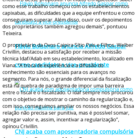
como esse trabalho começou com os estabelecimentos
capixabas, as dificuldades que a equipe enfrentou e como
conseguiram superar. Além disso, ouvir os depoimentos
dos proprietários também agregou demais”, pontuou
Teixeira.
O proprietário da Ovos Caipira Sítio Pais e Filhos, Welber
Flávio Bolsonaro anuncia Alfredo Gaspar
Crivillin, destacou a satisfação por receber a missão
técnica Idaf/Adab em seu estabelecimento, localizado em
como candidato a vice-presidente
Viana. “A troca de experiência e a difusão do
conhecimento são essenciais para os avanços no
segmento. Para nós, o grande diferencial da fiscalização
está na quebra de paradigma de impor uma barreira
entre o fiscal e o fiscalizado. O Idaf sempre nos procurou
com o objetivo de mostrar o caminho da regularização e,
com isso, conseguimos ampliar os nossos negócios. Essa
relação não precisa ser punitiva, mas é possível somar,
agregar valor e, assim, incentivar a regularização”,
opinou Crivillin.
CNJ acaba com aposentadoria compulsória