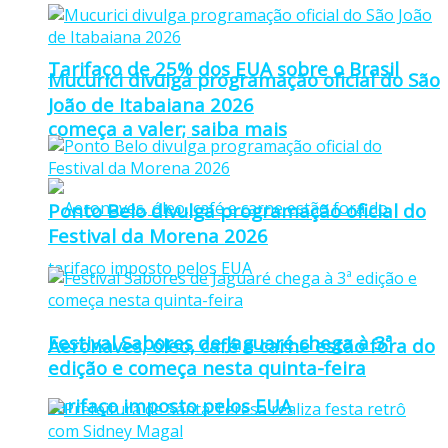
Tarifaço de 25% dos EUA sobre o Brasil
Mucurici divulga programação oficial do São
João de Itabaiana 2026
começa a valer; saiba mais
Ponto Belo divulga programação oficial do
Festival da Morena 2026
Festival Sabores de Jaguaré chega à 3ª
Aeronaves, óleo, café e carne estão fora do
edição e começa nesta quinta-feira
tarifaço imposto pelos EUA