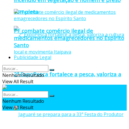
completa
PF combate comércio ilegal de
medicamentos emagrecedores no Espírito
Santo
Publicidade Legal
2ª ExpoPesca fortalece a pesca, valoriza a
Nenhum Resultado
View All Result
cultura local e movimenta Itaipava
Nenhum Resultado
View All Result