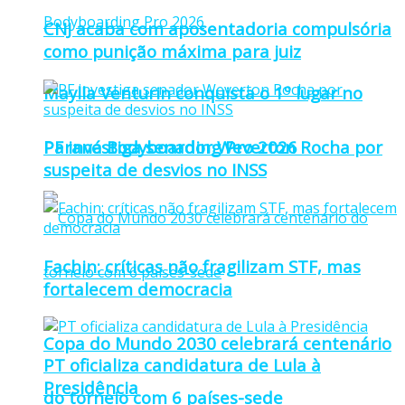
CNJ acaba com aposentadoria compulsória
como punição máxima para juiz
Maylla Venturin conquista o 1º lugar no
Paraná Bodyboarding Pro 2026
PF investiga senador Weverton Rocha por
suspeita de desvios no INSS
Fachin: críticas não fragilizam STF, mas
fortalecem democracia
Copa do Mundo 2030 celebrará centenário
PT oficializa candidatura de Lula à
Presidência
do torneio com 6 países-sede