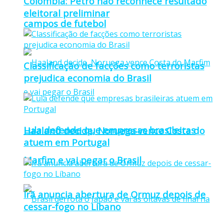
Colômbia: Petro não reconhece resultado
eleitoral preliminar
campos de futebol
Classificação de facções como terroristas
prejudica economia do Brasil
Lula defende que empresas brasileiras
Haaland decide, Noruega vence Costa do
atuem em Portugal
Marfim e vai pegar o Brasil
Irã anuncia abertura de Ormuz depois de
cessar-fogo no Líbano