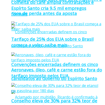
Colheita do café amplia contratações e
Espírto Santo cria 9,5 mil empregos
risco de perda antes da aposta
formais
Tarifaço de 25% dos EUA sobre o Brasil
começa a valer; saiba mais
Convenções encerradas definem os cinco
Aeronaves, óleo, café e carne estão fora do
tarifaço imposto pelos EUA
candidatos ao Governo do Espírito Santo
Conselho eleva de 30% para 32% teor de