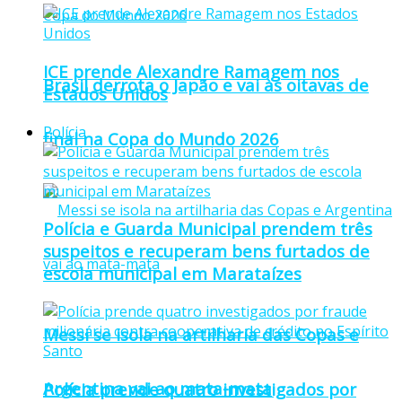
ICE prende Alexandre Ramagem nos
Brasil derrota o Japão e vai às oitavas de
Estados Unidos
Polícia
final na Copa do Mundo 2026
Polícia e Guarda Municipal prendem três
suspeitos e recuperam bens furtados de
escola municipal em Marataízes
Messi se isola na artilharia das Copas e
Argentina vai ao mata-mata
Polícia prende quatro investigados por