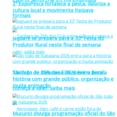
2ª ExpoPesca fortalece a pesca, valoriza a
cultura local e movimenta Itaipava
formais
Jaguaré se prepara para a 33ª Festa do
Produtor Rural neste final de semana
Tarifaço de 25% dos EUA sobre o Brasil
São João de Itabaiana 2026 entra para a
história com grande público, organização e
muita animação
começa a valer; saiba mais
Mucurici divulga programação oficial do São