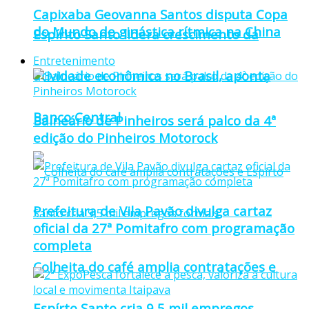
Capixaba Geovanna Santos disputa Copa
do Mundo de ginástica rítmica na China
Espírito Santo lidera crescimento da
Entretenimento
atividade econômica no Brasil, aponta
Banco Central
Balneário de Pinheiros será palco da 4ª
edição do Pinheiros Motorock
Prefeitura de Vila Pavão divulga cartaz
oficial da 27ª Pomitafro com programação
completa
Colheita do café amplia contratações e
Espírto Santo cria 9,5 mil empregos