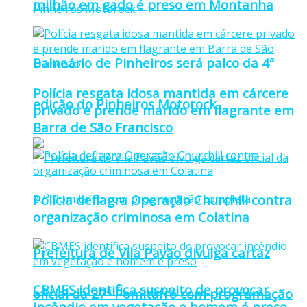
milhão em gado é preso em Montanha
Balneário de Pinheiros será palco da 4ª
Polícia resgata idosa mantida em cárcere
edição do Pinheiros Motorock
privado e prende marido em flagrante em
Barra de São Francisco
Polícia deflagra Operação Churchill contra
organização criminosa em Colatina
Prefeitura de Vila Pavão divulga cartaz
CBMES identifica suspeito de provocar
oficial da 27ª Pomitafro com programação
incêndio em vegetação e homem é preso