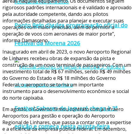
aéreas naquele equipamento. Os documentos seguem
rigorosos padrões internacionais e é validado e aprovado
pela autoridade competente, dando aos pilotos
informações detalhadas para planejar e executar suas
Ponto Belo divulga programação oficial do
operações com maior precisão, além de permitir a
operação de voos com aeronaves de maior porte”,
informa Damasceno.
Festival da Morena 2026
Inaugurado em abril de 2023, o novo Aeroporto Regional
de Linhares recebeu obras de expansão da pista e
construção de um novo terminal de passageiros. Com um
investimento total de R$ 67 milhões, sendo R$ 49 milhões
do Governo do Estado e R$ 18 milhões do Governo
Federal, o aeroporto se torna um importante
instrumento para o desenvolvimento econômico e social
do norte capixaba.
Festival Sabores de Jaguaré chega à 3ª
Em agosto, o Governo firmou contrato com a Infraero
Aeroportos para gestão e operação do Aeroporto
Regional de Linhares, que passa a contar com a expertise
edição e começa nesta quinta-feira
e a eficiência da empresa pública federal. Em dezembro,