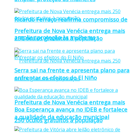
Ricardo Ferraço reafirma compromisso de
Prefeitura de Nova Venécia entrega mais
ampliar proteção às mulheres
250 óculos gratuitos à população
Serra sai na frente e apresenta plano para
enfrentar os efeitos do El Niño
Prefeitura de Nova Venécia entrega mais
Boa Esperança avança no IDEB e fortalece
a qualidade da educação municipal
250 óculos gratuitos à população