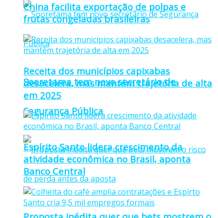
China facilita exportação de polpas e
frutas congeladas brasileiras
Receita dos municípios capixabas
Sooretama tem novo secretário de
desacelera, mas mantém trajetória de alta
em 2025
Segurança Pública
Espírito Santo lidera crescimento da
atividade econômica no Brasil, aponta
Banco Central
Proposta inédita quer que bets mostrem o