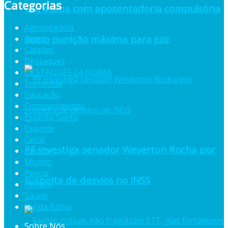
Categorias
CNJ acaba com aposentadoria compulsória
Agronegócio
como punição máxima para juiz
Brasil
Cidades
Destaques
DESTAQUES 24 HORAS
Economia
Educação
Entretenimento
Espiríto Santo
Esporte
Geral
PF investiga senador Weverton Rocha por
Justiça
Mundo
Polícia
suspeita de desvios no INSS
Política
Saúde
Sul da Bahia
Sobre Nós