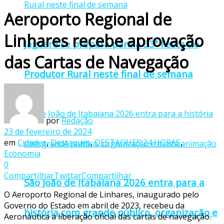
Aeroporto Regional de
Linhares recebe aprovação
Jaguaré se prepara para a 33ª Festa do
das Cartas de Navegação
Produtor Rural neste final de semana
por
Redação
23 de fevereiro de 2024
em
Cidades
,
Destaques
,
DESTAQUES 24 HORAS
,
Economia
0
Compartilhar
Twittar
Compartilhar
São João de Itabaiana 2026 entra para a
O Aeroporto Regional de Linhares, inaugurado pelo
Governo do Estado em abril de 2023, recebeu da
história com grande público, organização e
Aeronáutica a liberação oficial das cartas de navegação.