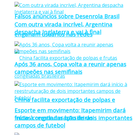
Falsos anúncios sobre Desenrola Brasil
Com outra virada incrível, Argentina
despacha Inglaterra e vai à final
enganam usuários nas redes
Após 36 anos, Copa volta a reunir apenas
campeões nas semifinais
China facilita exportação de polpas e
Esporte em movimento: Itapemirim dará
frutas congeladas brasileiras
início à reestruturação de dois importantes
campos de futebol