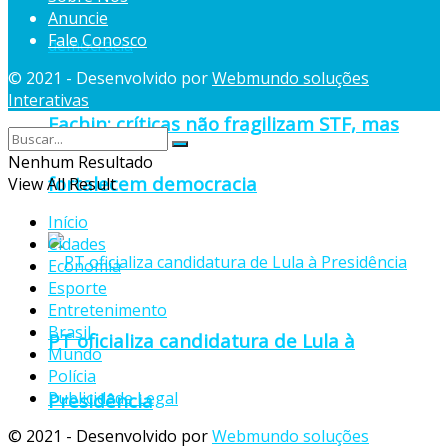
Anuncie
Fale Conosco
© 2021 - Desenvolvido por
Webmundo soluções
Interativas
Fachin: críticas não fragilizam STF, mas
Nenhum Resultado
fortalecem democracia
View All Result
Início
Cidades
Economia
Esporte
Entretenimento
Brasil
PT oficializa candidatura de Lula à
Mundo
Polícia
Publicidade Legal
Presidência
© 2021 - Desenvolvido por
Webmundo soluções