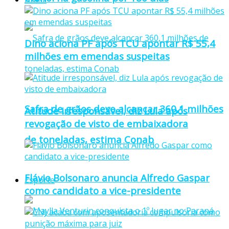
Dino aciona PF após TCU apontar R$ 55,4
milhões em emendas suspeitas
Safra de grãos deve alcançar 360,1 milhões
Atitude irresponsável, diz Lula após
revogação de visto de embaixadora
de toneladas, estima Conab
Flávio Bolsonaro anuncia Alfredo Gaspar
Esporte
como candidato a vice-presidente