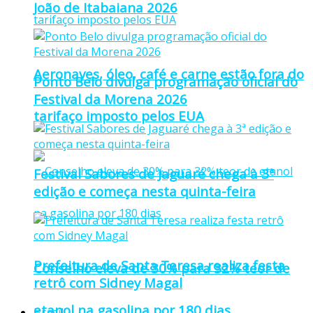
João de Itabaiana 2026
Aeronaves, óleo, café e carne estão fora do
Ponto Belo divulga programação oficial do
Festival da Morena 2026
tarifaço imposto pelos EUA
Festival Sabores de Jaguaré chega à 3ª
edição e começa nesta quinta-feira
Prefeitura de Santa Teresa realiza festa
Conselho eleva de 30% para 32% teor de
retrô com Sidney Magal
etanol na gasolina por 180 dias
Brasil