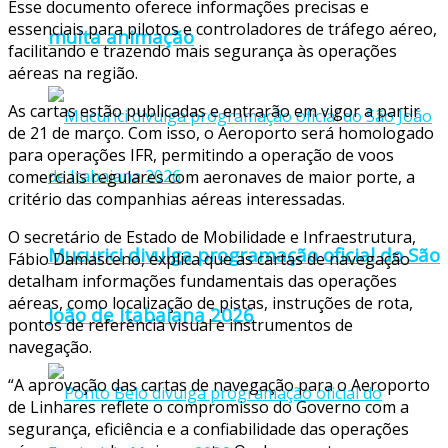
Esse documento oferece informações precisas e
essenciais para pilotos e controladores de tráfego aéreo,
muita animação
facilitando e trazendo mais segurança às operações
aéreas na região.
As cartas estão publicadas e entrarão em vigor a partir
de 21 de março. Com isso, o Aeroporto será homologado
para operações IFR, permitindo a operação de voos
comerciais regulares com aeronaves de maior porte, a
critério das companhias aéreas interessadas.
O secretário de Estado de Mobilidade e Infraestrutura,
Mucurici divulga programação oficial do São
Fábio Damasceno, explica que as cartas de navegação
detalham informações fundamentais das operações
aéreas, como localização de pistas, instruções de rota,
João de Itabaiana 2026
pontos de referência visual e instrumentos de
navegação.
“A aprovação das cartas de navegação para o Aeroporto
de Linhares reflete o compromisso do Governo com a
segurança, eficiência e a confiabilidade das operações