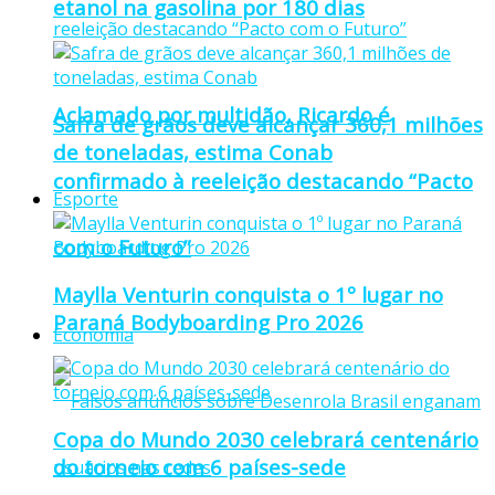
etanol na gasolina por 180 dias
Aclamado por multidão, Ricardo é
Safra de grãos deve alcançar 360,1 milhões
de toneladas, estima Conab
confirmado à reeleição destacando “Pacto
Esporte
com o Futuro”
Maylla Venturin conquista o 1º lugar no
Paraná Bodyboarding Pro 2026
Economia
Copa do Mundo 2030 celebrará centenário
do torneio com 6 países-sede