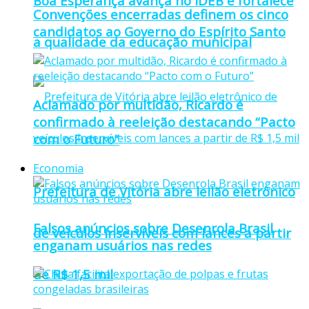
Boa Esperança avança no IDEB e fortalece
Convenções encerradas definem os cinco
candidatos ao Governo do Espírito Santo
a qualidade da educação municipal
Aclamado por multidão, Ricardo é
confirmado à reeleição destacando “Pacto
com o Futuro”
Economia
Prefeitura de Vitória abre leilão eletrônico
Falsos anúncios sobre Desenrola Brasil
de veículos inservíveis com lances a partir
enganam usuários nas redes
de R$ 1,5 mil