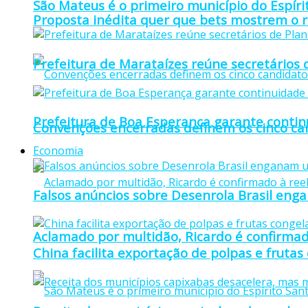
São Mateus é o primeiro município do Espíri
Proposta inédita quer que bets mostrem o r
Prefeitura de Marataízes reúne secretários d
Prefeitura de Boa Esperança garante continu
Convenções encerradas definem os cinco can
Economia
Falsos anúncios sobre Desenrola Brasil eng
Aclamado por multidão, Ricardo é confirmad
China facilita exportação de polpas e frutas