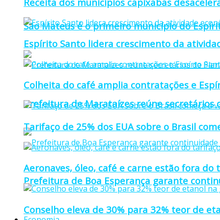
Receita dos municípios capixabas desaceler
São Mateus é o primeiro município do Espíri
Espírito Santo lidera crescimento da ativid
Colheita do café amplia contratações e Espí
Prefeitura de Marataízes reúne secretários d
Tarifaço de 25% dos EUA sobre o Brasil come
Aeronaves, óleo, café e carne estão fora do 
Prefeitura de Boa Esperança garante continu
Conselho eleva de 30% para 32% teor de eta
Economia