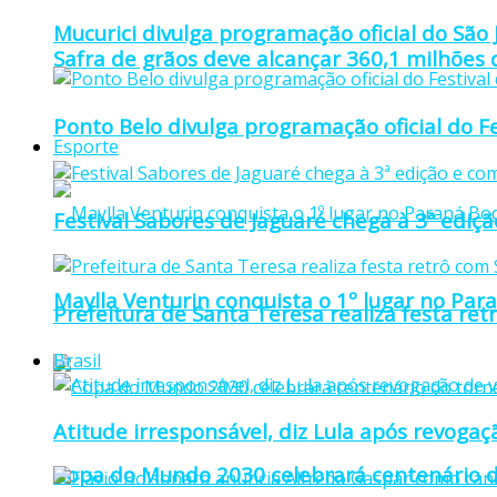
Mucurici divulga programação oficial do São
Safra de grãos deve alcançar 360,1 milhões
Ponto Belo divulga programação oficial do F
Esporte
Festival Sabores de Jaguaré chega à 3ª ediç
Maylla Venturin conquista o 1º lugar no Pa
Prefeitura de Santa Teresa realiza festa re
Brasil
Atitude irresponsável, diz Lula após revoga
Copa do Mundo 2030 celebrará centenário d