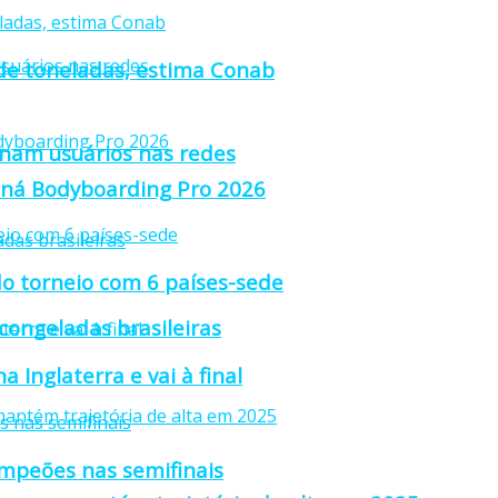
 de toneladas, estima Conab
anam usuários nas redes
raná Bodyboarding Pro 2026
o torneio com 6 países-sede
 congeladas brasileiras
 Inglaterra e vai à final
ampeões nas semifinais