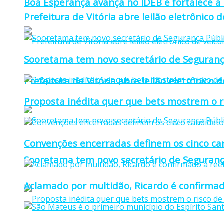
Boa Esperança avança no IDEB e fortalece a
Prefeitura de Vitória abre leilão eletrônico d
Sooretama tem novo secretário de Seguranç
Prefeitura de Vitória abre leilão eletrônico d
Proposta inédita quer que bets mostrem o r
Convenções encerradas definem os cinco can
Sooretama tem novo secretário de Seguranç
Aclamado por multidão, Ricardo é confirmad