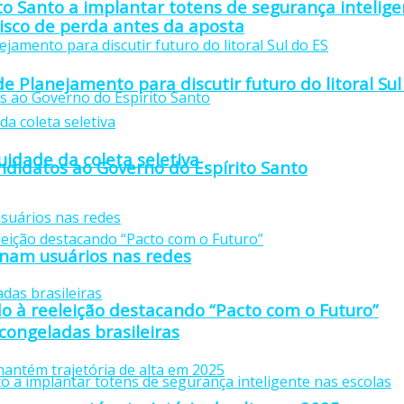
to Santo a implantar totens de segurança intelige
isco de perda antes da aposta
e Planejamento para discutir futuro do litoral Sul
idade da coleta seletiva
didatos ao Governo do Espírito Santo
anam usuários nas redes
o à reeleição destacando “Pacto com o Futuro”
 congeladas brasileiras