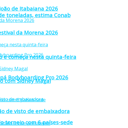
 João de Itabaiana 2026
 de toneladas, estima Conab
estival da Morena 2026
ão e começa nesta quinta-feira
raná Bodyboarding Pro 2026
trô com Sidney Magal
ção de visto de embaixadora
o torneio com 6 países-sede