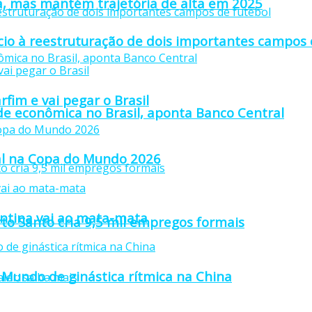
a, mas mantém trajetória de alta em 2025
io à reestruturação de dois importantes campos 
fim e vai pegar o Brasil
ade econômica no Brasil, aponta Banco Central
inal na Copa do Mundo 2026
gentina vai ao mata-mata
rto Santo cria 9,5 mil empregos formais
Mundo de ginástica rítmica na China