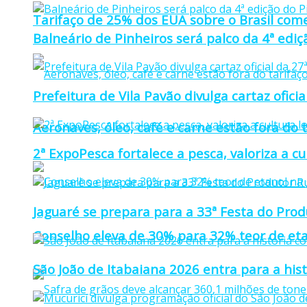
Tarifaço de 25% dos EUA sobre o Brasil come
Balneário de Pinheiros será palco da 4ª edi
Prefeitura de Vila Pavão divulga cartaz ofi
Aeronaves, óleo, café e carne estão fora do 
2ª ExpoPesca fortalece a pesca, valoriza a c
Jaguaré se prepara para a 33ª Festa do Prod
Conselho eleva de 30% para 32% teor de eta
São João de Itabaiana 2026 entra para a hi