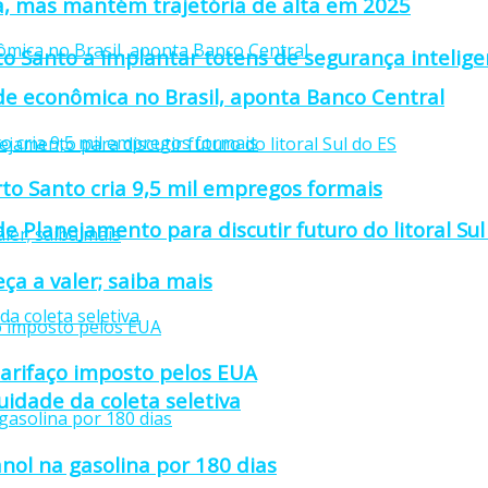
a, mas mantém trajetória de alta em 2025
to Santo a implantar totens de segurança intelige
ade econômica no Brasil, aponta Banco Central
rto Santo cria 9,5 mil empregos formais
e Planejamento para discutir futuro do litoral Sul
ça a valer; saiba mais
tarifaço imposto pelos EUA
idade da coleta seletiva
nol na gasolina por 180 dias