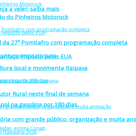
ça a valer; saiba mais
ção do Pinheiros Motorock
cial da 27ª Pomitafro com programação completa
tarifaço imposto pelos EUA
ultura local e movimenta Itaipava
utor Rural neste final de semana
nol na gasolina por 180 dias
stória com grande público, organização e muita a