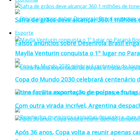
Safra de grãos deve alcançar 360,1 milhões
Esporte
Falsos anúncios sobre Desenrola Brasil eng
Maylla Venturin conquista o 1º lugar no Pa
Copa do Mundo 2030 celebrará centenário d
China facilita exportação de polpas e frutas
Com outra virada incrível, Argentina despacha
Após 36 anos, Copa volta a reunir apenas c