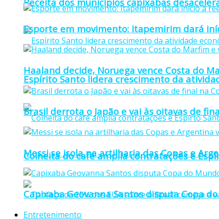
Receita dos municípios capixabas desaceler
Esporte em movimento: Itapemirim dará iníc
Haaland decide, Noruega vence Costa do Mar
Espírito Santo lidera crescimento da ativid
Brasil derrota o Japão e vai às oitavas de f
Messi se isola na artilharia das Copas e Ar
Colheita do café amplia contratações e Espí
Capixaba Geovanna Santos disputa Copa do 
Entretenimento